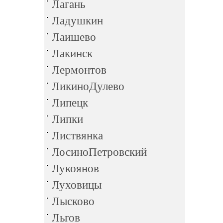
Лагань
Ладушкин
Лаишево
Лакинск
Лермонтов
ЛикиноДулево
Липецк
Липки
Листвянка
ЛосиноПетровский
Лукоянов
Луховицы
Лысково
Льгов