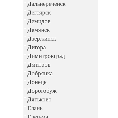
Дальнереченск
Дегтярск
Демидов
Демянск
Дзержинск
Дигора
Димитровград
Дмитров
Добрянка
Донецк
Дорогобуж
Дятьково
Елань
Елатьма