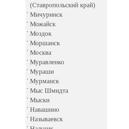
(Ставропольский край)
Мичуринск
Можайск
Моздок
Моршанск
Москва
Муравленко
Мураши
Мурманск
Мыс Шмидта
Мыски
Навашино
Называевск
Нальчик