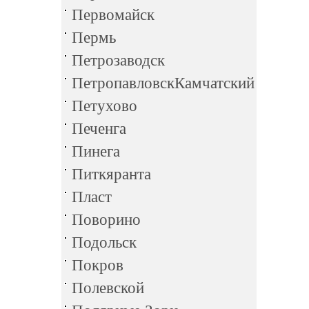
Первомайск
Пермь
Петрозаводск
ПетропавловскКамчатский
Петухово
Печенга
Пинега
Питкяранта
Пласт
Поворино
Подольск
Покров
Полевской