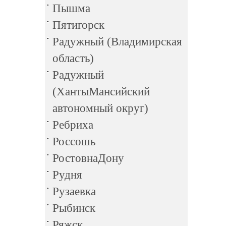
Пышма
Пятигорск
Радужный (Владимирская
область)
Радужный
(ХантыМансийский
автономный округ)
Ребриха
Россошь
РостовнаДону
Рудня
Рузаевка
Рыбинск
Ряжск