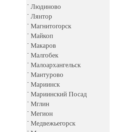
Людиново
Лянтор
Магнитогорск
Майкоп
Макаров
Малгобек
Малоархангельск
Мантурово
Мариинск
Мариинский Посад
Мглин
Мегион
Медвежьегорск