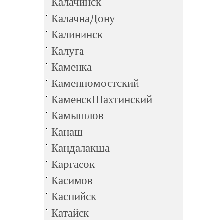
Калачинск
КалачнаДону
Калининск
Калуга
Каменка
Каменномостский
КаменскШахтинский
Камышлов
Канаш
Кандалакша
Каргасок
Касимов
Каспийск
Катайск