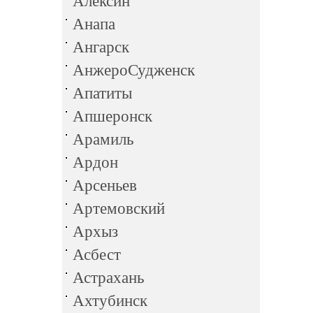
Алексин
Анапа
Ангарск
АнжероСудженск
Апатиты
Апшеронск
Арамиль
Ардон
Арсеньев
Артемовский
Архыз
Асбест
Астрахань
Ахтубинск