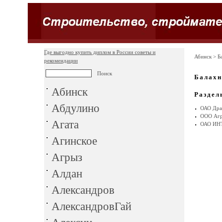
Где выгодно купить диплом в России советы и
Абинск
> Б
рекомендации
Балахн
Абинск
Раздел
Абдулино
ОАО Дра
ООО Агр
Агата
ОАО ИН
Агинское
Агрыз
Алдан
Александров
АлександровГай