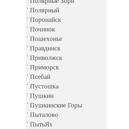
Полярные Зори
Полярный
Поронайск
Починок
Пошехонье
Правдинск
Приволжск
Приморск
Псебай
Пустошка
Пушкин
Пушкинские Горы
Пыталово
ПытьЯх