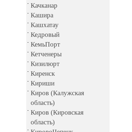
Качканар
Кашира
Кашхатау
Кедровый
КемьПорт
Кетченеры
Кизилюрт
Киренск
Кириши
Киров (Калужская
область)
Киров (Кировская
область)
КировоЧепецк