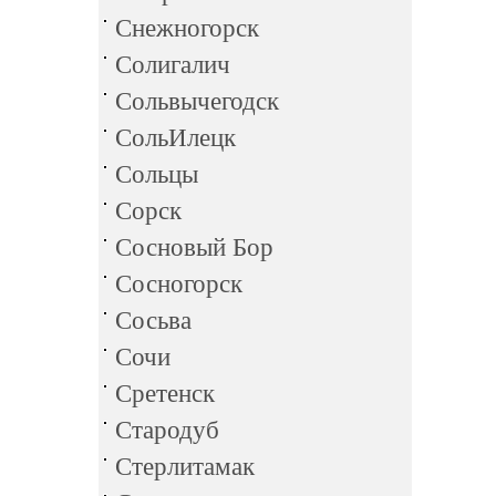
Снежногорск
Солигалич
Сольвычегодск
СольИлецк
Сольцы
Сорск
Сосновый Бор
Сосногорск
Сосьва
Сочи
Сретенск
Стародуб
Стерлитамак