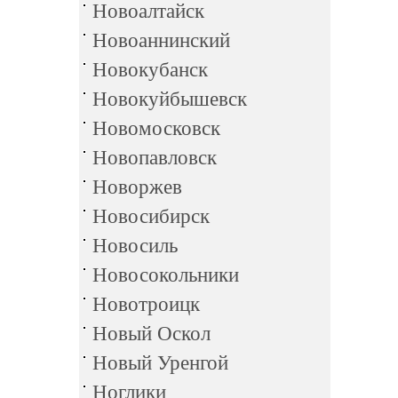
Новоалтайск
Новоаннинский
Новокубанск
Новокуйбышевск
Новомосковск
Новопавловск
Новоржев
Новосибирск
Новосиль
Новосокольники
Новотроицк
Новый Оскол
Новый Уренгой
Ноглики