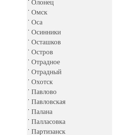
Олонец
Омск
Оса
Осинники
Осташков
Остров
Отрадное
Отрадный
Охотск
Павлово
Павловская
Палана
Палласовка
Партизанск