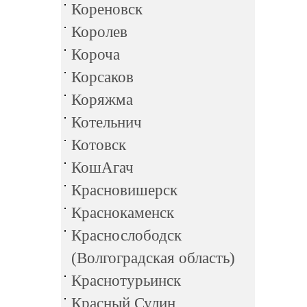
Кореновск
Королев
Короча
Корсаков
Коряжма
Котельнич
Котовск
КошАгач
Красновишерск
Краснокаменск
Краснослободск
(Волгоградская область)
Краснотурьинск
Красный Сулин