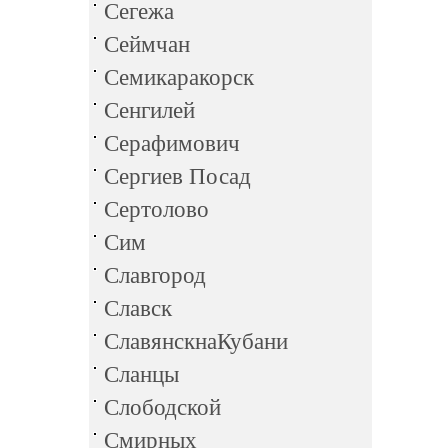
Сегежа
Сеймчан
Семикаракорск
Сенгилей
Серафимович
Сергиев Посад
Сертолово
Сим
Славгород
Славск
СлавянскнаКубани
Сланцы
Слободской
Смирных