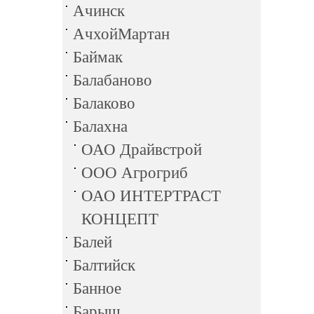
Ачинск
АчхойМартан
Баймак
Балабаново
Балаково
Балахна
ОАО Драйвстрой
ООО Агрогриб
ОАО ИНТЕРТРАСТ
КОНЦЕПТ
Балей
Балтийск
Банное
Барыш