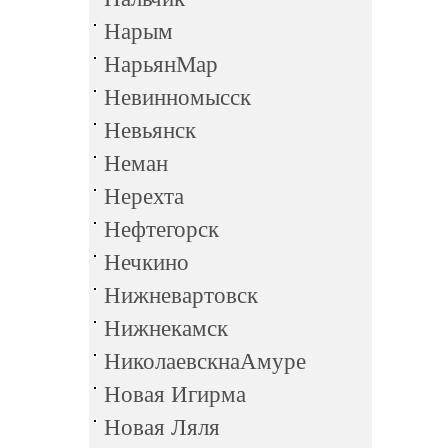
Нарым
НарьянМар
Невинномысск
Невьянск
Неман
Нерехта
Нефтегорск
Нечкино
Нижневартовск
Нижнекамск
НиколаевскнаАмуре
Новая Игирма
Новая Ляля