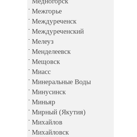
Медногорск
Межгорье
Междуреченск
Междуреченский
Мелеуз
Менделеевск
Мещовск
Миасс
Минеральные Воды
Минусинск
Миньяр
Мирный (Якутия)
Михайлов
Михайловск