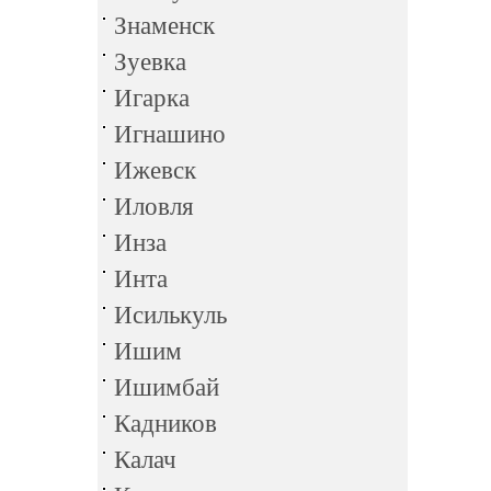
Знаменск
Зуевка
Игарка
Игнашино
Ижевск
Иловля
Инза
Инта
Исилькуль
Ишим
Ишимбай
Кадников
Калач