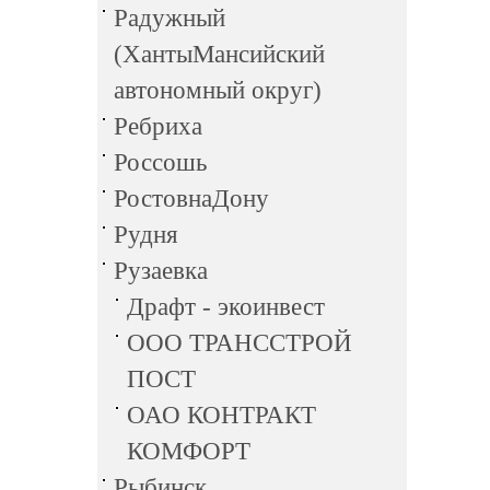
Радужный
(ХантыМансийский
автономный округ)
Ребриха
Россошь
РостовнаДону
Рудня
Рузаевка
Драфт - экоинвест
ООО ТРАНССТРОЙ
ПОСТ
ОАО КОНТРАКТ
КОМФОРТ
Рыбинск