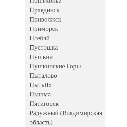
Пошехонье
Правдинск
Приволжск
Приморск
Псебай
Пустошка
Пушкин
Пушкинские Горы
Пыталово
ПытьЯх
Пышма
Пятигорск
Радужный (Владимирская
область)