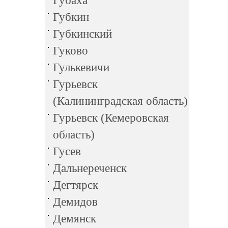
Губаха
Губкин
Губкинский
Гуково
Гулькевичи
Гурьевск
(Калининградская область)
Гурьевск (Кемеровская
область)
Гусев
Дальнереченск
Дегтярск
Демидов
Демянск