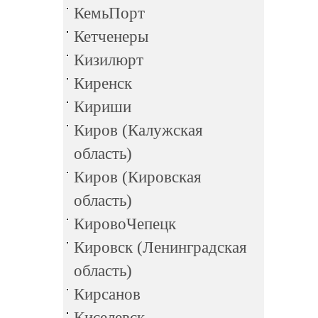
КемьПорт
Кетченеры
Кизилюрт
Киренск
Кириши
Киров (Калужская
область)
Киров (Кировская
область)
КировоЧепецк
Кировск (Ленинградская
область)
Кирсанов
Киселевск