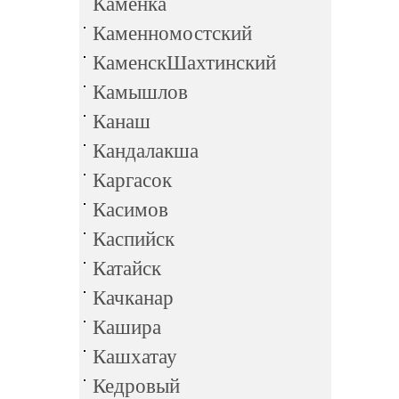
Каменка
Каменномостский
КаменскШахтинский
Камышлов
Канаш
Кандалакша
Каргасок
Касимов
Каспийск
Катайск
Качканар
Кашира
Кашхатау
Кедровый