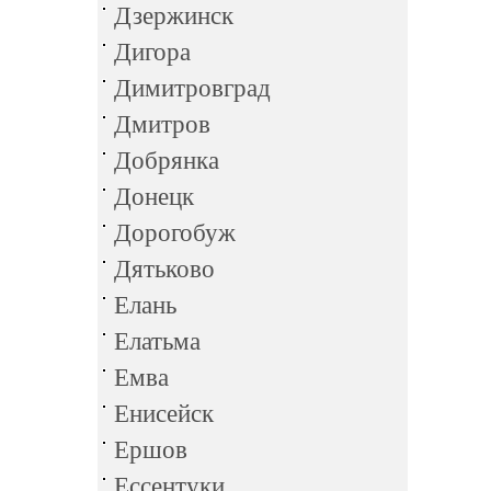
Дзержинск
Дигора
Димитровград
Дмитров
Добрянка
Донецк
Дорогобуж
Дятьково
Елань
Елатьма
Емва
Енисейск
Ершов
Ессентуки