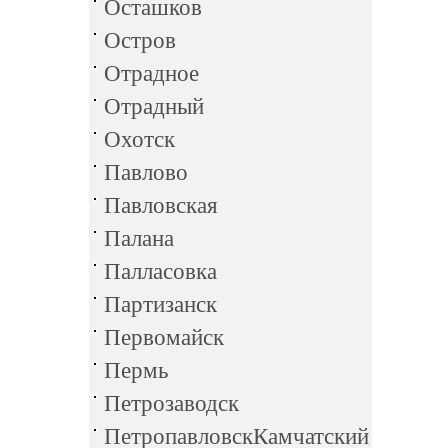
Осташков
Остров
Отрадное
Отрадный
Охотск
Павлово
Павловская
Палана
Палласовка
Партизанск
Первомайск
Пермь
Петрозаводск
ПетропавловскКамчатский