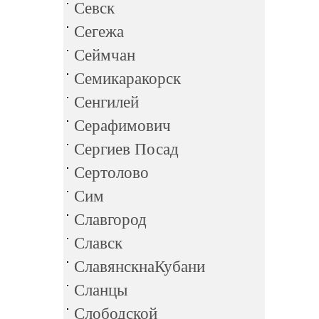
Севск
Сегежа
Сеймчан
Семикаракорск
Сенгилей
Серафимович
Сергиев Посад
Сертолово
Сим
Славгород
Славск
СлавянскнаКубани
Сланцы
Слободской