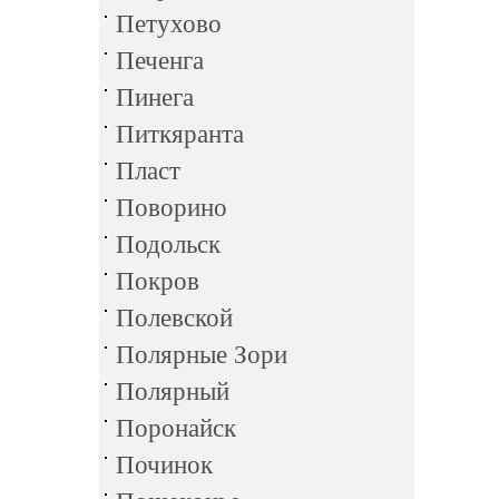
Петухово
Печенга
Пинега
Питкяранта
Пласт
Поворино
Подольск
Покров
Полевской
Полярные Зори
Полярный
Поронайск
Починок