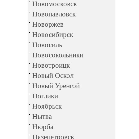
Новомосковск
Новопавловск
Новоржев
Новосибирск
Новосиль
Новосокольники
Новотроицк
Новый Оскол
Новый Уренгой
Ноглики
Ноябрьск
Нытва
Нюрба
Нязепетровск