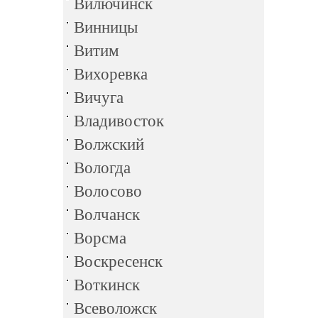
Вилючинск
Винницы
Витим
Вихоревка
Вичуга
Владивосток
Волжский
Вологда
Волосово
Волчанск
Ворсма
Воскресенск
Воткинск
Всеволожск