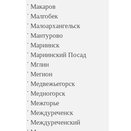
Макаров
Малгобек
Малоархангельск
Мантурово
Мариинск
Мариинский Посад
Мглин
Мегион
Медвежьегорск
Медногорск
Межгорье
Междуреченск
Междуреченский