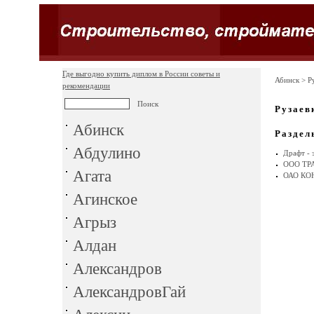
Где выгодно купить диплом в России советы и
Абинск
> Р
рекомендации
Рузаев
Абинск
Раздел
Абдулино
Драфт - 
ООО ТР
Агата
ОАО КО
Агинское
Агрыз
Алдан
Александров
АлександровГай