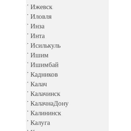
Ижевск
Иловля
Инза
Инта
Исилькуль
Ишим
Ишимбай
Кадников
Калач
Калачинск
КалачнаДону
Калининск
Калуга