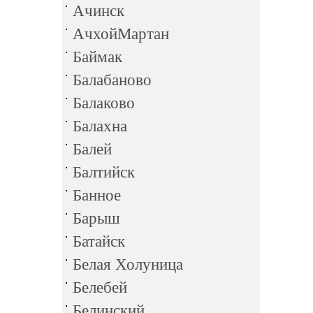
Ачинск
АчхойМартан
Баймак
Балабаново
Балаково
Балахна
Балей
Балтийск
Банное
Барыш
Батайск
Белая Холуница
Белебей
Белинский