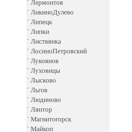
Лермонтов
ЛикиноДулево
Липецк
Липки
Листвянка
ЛосиноПетровский
Лукоянов
Луховицы
Лысково
Льгов
Людиново
Лянтор
Магнитогорск
Майкоп