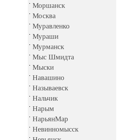
Моршанск
Москва
Муравленко
Мураши
Мурманск
Мыс Шмидта
Мыски
Навашино
Называевск
Нальчик
Нарым
НарьянМар
Невинномысск
Невьянск