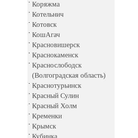
Коряжма
Котельнич
Котовск
КошАгач
Красновишерск
Краснокаменск
Краснослободск
(Волгоградская область)
Краснотурьинск
Красный Сулин
Красный Холм
Кременки
Крымск
Кубинка