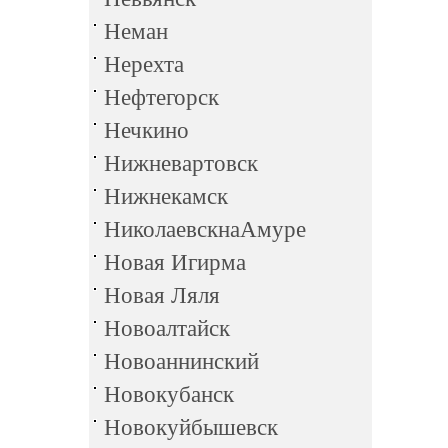
Неман
Нерехта
Нефтегорск
Нечкино
Нижневартовск
Нижнекамск
НиколаевскнаАмуре
Новая Игирма
Новая Ляля
Новоалтайск
Новоаннинский
Новокубанск
Новокуйбышевск