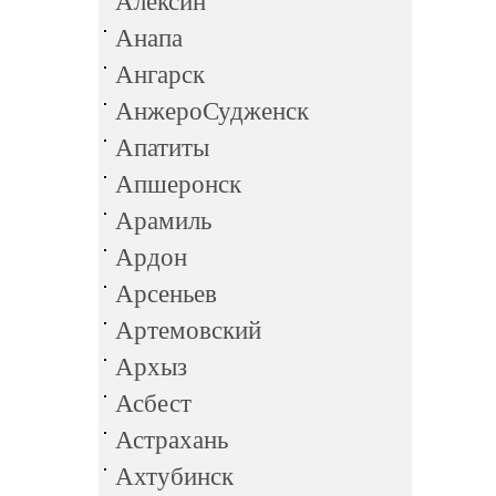
Алексин
Анапа
Ангарск
АнжероСудженск
Апатиты
Апшеронск
Арамиль
Ардон
Арсеньев
Артемовский
Архыз
Асбест
Астрахань
Ахтубинск