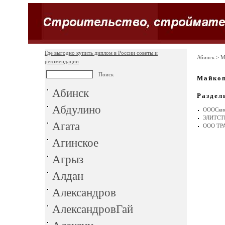
Где выгодно купить диплом в России советы и
Абинск
> М
рекомендации
Майко
Абинск
Раздел
Абдулино
ОООСкиф
ЭЛИТСТ
Агата
ООО ТР
Агинское
Агрыз
Алдан
Александров
АлександровГай