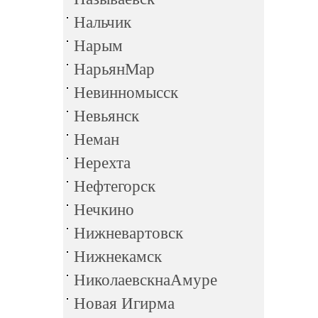
Нальчик
Нарым
НарьянМар
Невинномысск
Невьянск
Неман
Нерехта
Нефтегорск
Нечкино
Нижневартовск
Нижнекамск
НиколаевскнаАмуре
Новая Игирма