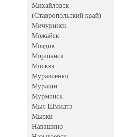
Михайловск
(Ставропольский край)
Мичуринск
Можайск
Моздок
Моршанск
Москва
Муравленко
Мураши
Мурманск
Мыс Шмидта
Мыски
Навашино
Называевск