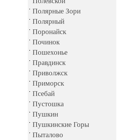
Полевской
Полярные Зори
Полярный
Поронайск
Починок
Пошехонье
Правдинск
Приволжск
Приморск
Псебай
Пустошка
Пушкин
Пушкинские Горы
Пыталово