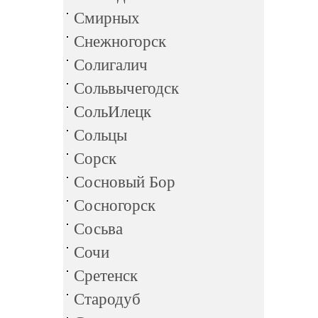
Смирных
Снежногорск
Солигалич
Сольвычегодск
СольИлецк
Сольцы
Сорск
Сосновый Бор
Сосногорск
Сосьва
Сочи
Сретенск
Стародуб