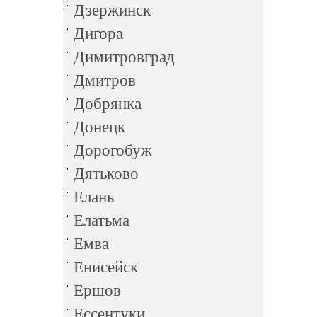
Дзержинск
Дигора
Димитровград
Дмитров
Добрянка
Донецк
Дорогобуж
Дятьково
Елань
Елатьма
Емва
Енисейск
Ершов
Ессентуки