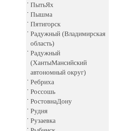
ПытьЯх
Пышма
Пятигорск
Радужный (Владимирская
область)
Радужный
(ХантыМансийский
автономный округ)
Ребриха
Россошь
РостовнаДону
Рудня
Рузаевка
Рыбинск