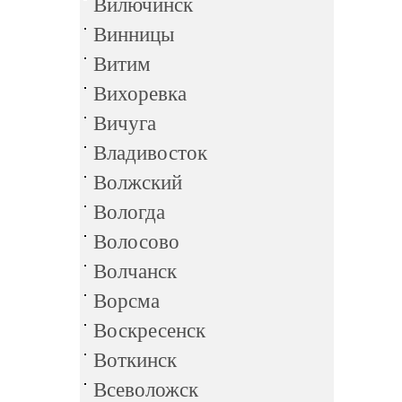
Вилючинск
Винницы
Витим
Вихоревка
Вичуга
Владивосток
Волжский
Вологда
Волосово
Волчанск
Ворсма
Воскресенск
Воткинск
Всеволожск