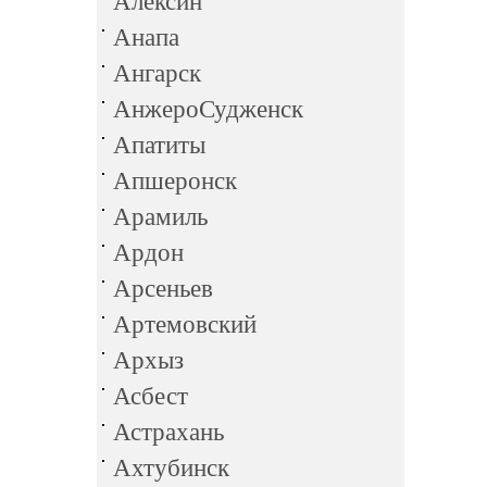
Алексин
Анапа
Ангарск
АнжероСудженск
Апатиты
Апшеронск
Арамиль
Ардон
Арсеньев
Артемовский
Архыз
Асбест
Астрахань
Ахтубинск