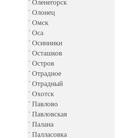
Оленегорск
Олонец
Омск
Оса
Осинники
Осташков
Остров
Отрадное
Отрадный
Охотск
Павлово
Павловская
Палана
Палласовка