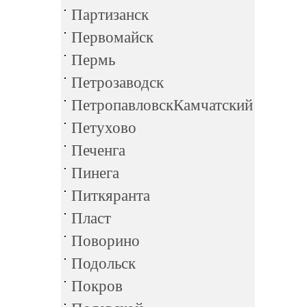
Партизанск
Первомайск
Пермь
Петрозаводск
ПетропавловскКамчатский
Петухово
Печенга
Пинега
Питкяранта
Пласт
Поворино
Подольск
Покров