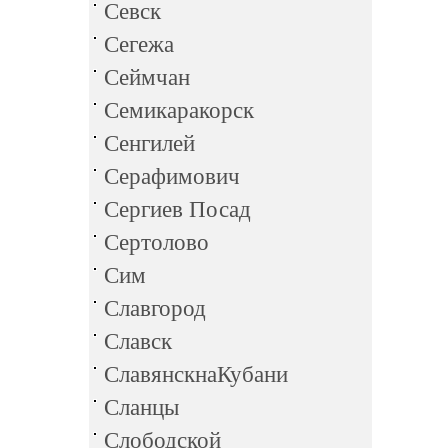
Севск
Сегежа
Сеймчан
Семикаракорск
Сенгилей
Серафимович
Сергиев Посад
Сертолово
Сим
Славгород
Славск
СлавянскнаКубани
Сланцы
Слободской