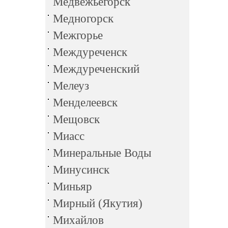
Медвежьегорск
Медногорск
Межгорье
Междуреченск
Междуреченский
Мелеуз
Менделеевск
Мещовск
Миасс
Минеральные Воды
Минусинск
Миньяр
Мирный (Якутия)
Михайлов