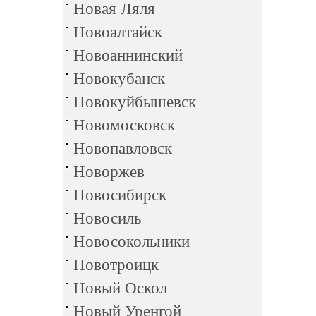
Новая Ляля
Новоалтайск
Новоаннинский
Новокубанск
Новокуйбышевск
Новомосковск
Новопавловск
Новоржев
Новосибирск
Новосиль
Новосокольники
Новотроицк
Новый Оскол
Новый Уренгой