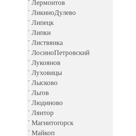
Лермонтов
ЛикиноДулево
Липецк
Липки
Листвянка
ЛосиноПетровский
Лукоянов
Луховицы
Лысково
Льгов
Людиново
Лянтор
Магнитогорск
Майкоп