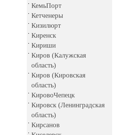
КемьПорт
Кетченеры
Кизилюрт
Киренск
Кириши
Киров (Калужская
область)
Киров (Кировская
область)
КировоЧепецк
Кировск (Ленинградская
область)
Кирсанов
Киселевск