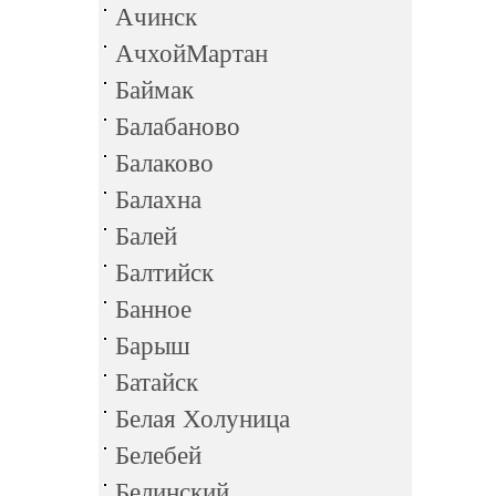
Ачинск
АчхойМартан
Баймак
Балабаново
Балаково
Балахна
Балей
Балтийск
Банное
Барыш
Батайск
Белая Холуница
Белебей
Белинский