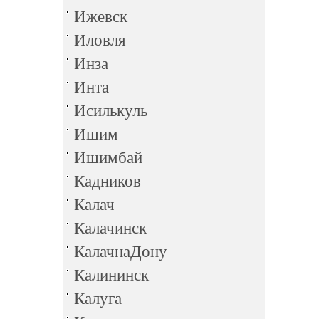
Ижевск
Иловля
Инза
Инта
Исилькуль
Ишим
Ишимбай
Кадников
Калач
Калачинск
КалачнаДону
Калининск
Калуга