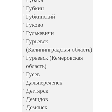
Губаха
Губкин
Губкинский
Гуково
Гулькевичи
Гурьевск
(Калининградская область)
Гурьевск (Кемеровская
область)
Гусев
Дальнереченск
Дегтярск
Демидов
Демянск