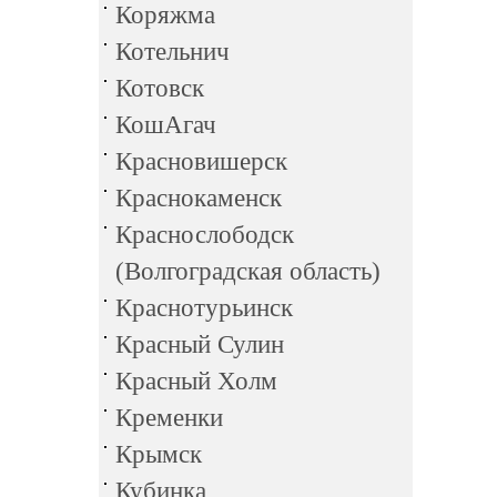
Коряжма
Котельнич
Котовск
КошАгач
Красновишерск
Краснокаменск
Краснослободск
(Волгоградская область)
Краснотурьинск
Красный Сулин
Красный Холм
Кременки
Крымск
Кубинка