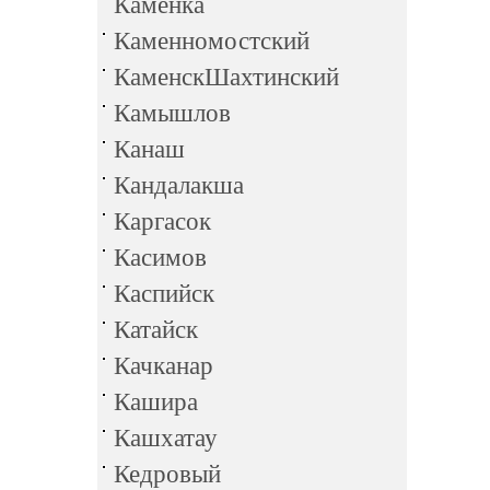
Каменка
Каменномостский
КаменскШахтинский
Камышлов
Канаш
Кандалакша
Каргасок
Касимов
Каспийск
Катайск
Качканар
Кашира
Кашхатау
Кедровый