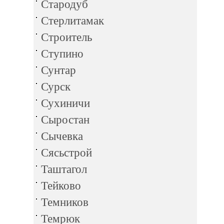
Стародуб
Стерлитамак
Строитель
Ступино
Сунтар
Сурск
Сухиничи
Сыростан
Сычевка
Сясьстрой
Таштагол
Тейково
Темников
Темрюк