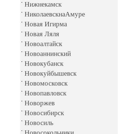
Нижнекамск
НиколаевскнаАмуре
Новая Игирма
Новая Ляля
Новоалтайск
Новоаннинский
Новокубанск
Новокуйбышевск
Новомосковск
Новопавловск
Новоржев
Новосибирск
Новосиль
Новосокольники