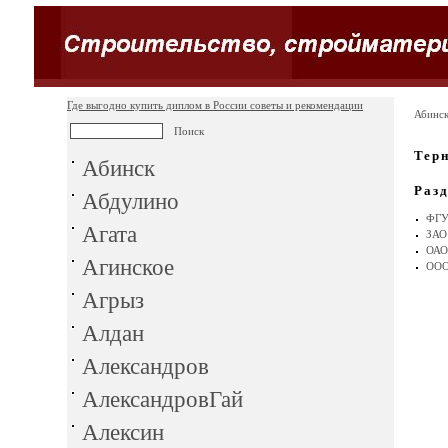
Где выгодно купить диплом в России советы и рекомендации
Абинс
Тер
Абинск
Раз
Абдулино
ФГУ
Агата
ЗАО
ОАО
Агинское
ООО
Агрыз
Алдан
Александров
АлександровГай
Алексин