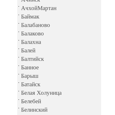
АчхойМартан
Баймак
Балабаново
Балаково
Балахна
Балей
Балтийск
Банное
Барыш
Батайск
Белая Холуница
Белебей
Белинский