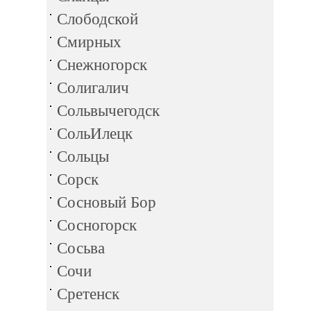
Слободской
Смирных
Снежногорск
Солигалич
Сольвычегодск
СольИлецк
Сольцы
Сорск
Сосновый Бор
Сосногорск
Сосьва
Сочи
Сретенск