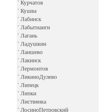
Курчатов
Кушва
Лабинск
Лабытнанги
Лагань
Ладушкин
Лаишево
Лакинск
Лермонтов
ЛикиноДулево
Липецк
Липки
Листвянка
ЛосиноПетровский