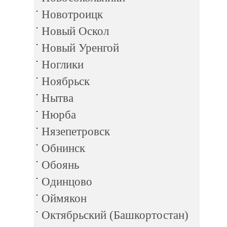
Новотроицк
Новый Оскол
Новый Уренгой
Ноглики
Ноябрьск
Нытва
Нюрба
Нязепетровск
Обнинск
Обоянь
Одинцово
Оймякон
Октябрьский (Башкортостан)