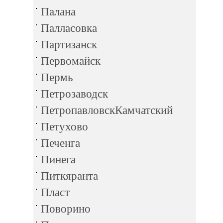
Палана
Палласовка
Партизанск
Первомайск
Пермь
Петрозаводск
ПетропавловскКамчатский
Петухово
Печенга
Пинега
Питкяранта
Пласт
Поворино