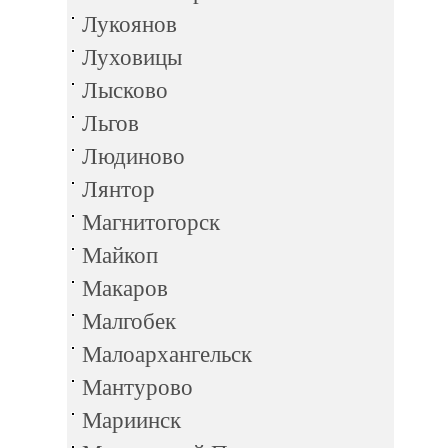
Лукоянов
Луховицы
Лысково
Льгов
Людиново
Лянтор
Магнитогорск
Майкоп
Макаров
Малгобек
Малоархангельск
Мантурово
Мариинск