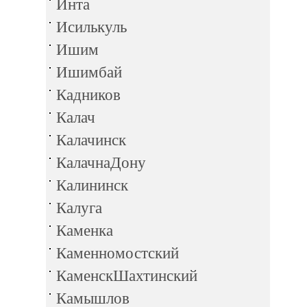
Инта
Исилькуль
Ишим
Ишимбай
Кадников
Калач
Калачинск
КалачнаДону
Калининск
Калуга
Каменка
Каменномостский
КаменскШахтинский
Камышлов