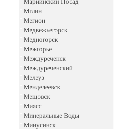
Мариинский Посад
Мглин
Мегион
Медвежьегорск
Медногорск
Межгорье
Междуреченск
Междуреченский
Мелеуз
Менделеевск
Мещовск
Миасс
Минеральные Воды
Минусинск