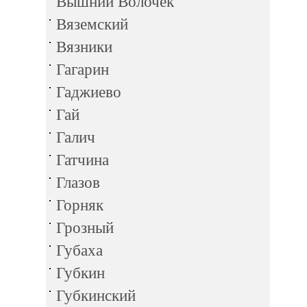
Вышний Волочек
Вяземский
Вязники
Гагарин
Гаджиево
Гай
Галич
Гатчина
Глазов
Горняк
Грозный
Губаха
Губкин
Губкинский