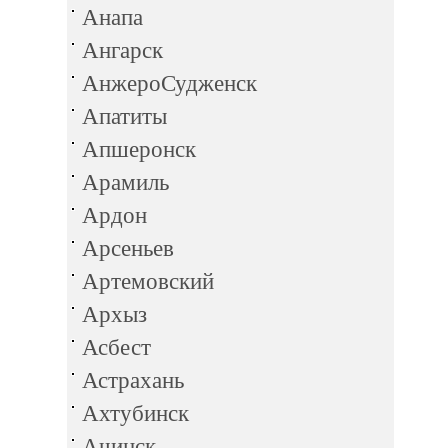
Анапа
Ангарск
АнжероСудженск
Апатиты
Апшеронск
Арамиль
Ардон
Арсеньев
Артемовский
Архыз
Асбест
Астрахань
Ахтубинск
Ачинск