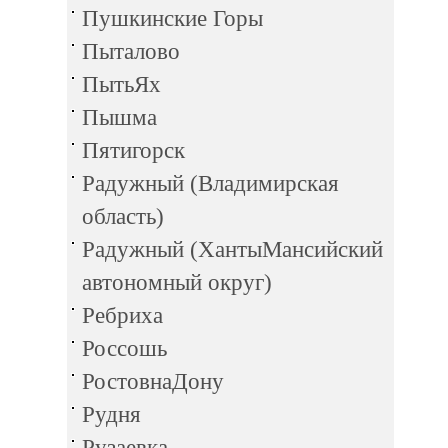
Пушкинские Горы
Пыталово
ПытьЯх
Пышма
Пятигорск
Радужный (Владимирская
область)
Радужный (ХантыМансийский
автономный округ)
Ребриха
Россошь
РостовнаДону
Рудня
Рузаевка