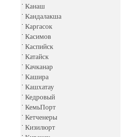
Канаш
Кандалакша
Каргасок
Касимов
Каспийск
Катайск
Качканар
Кашира
Кашхатау
Кедровый
КемьПорт
Кетченеры
Кизилюрт