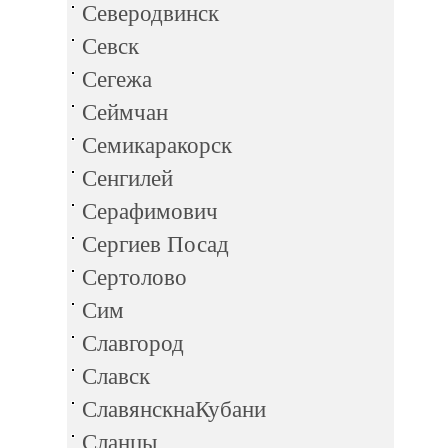
Северодвинск
Севск
Сегежа
Сеймчан
Семикаракорск
Сенгилей
Серафимович
Сергиев Посад
Сертолово
Сим
Славгород
Славск
СлавянскнаКубани
Сланцы