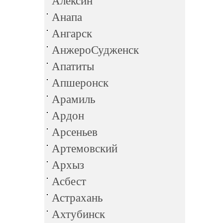
Алексин
Анапа
Ангарск
АнжероСудженск
Апатиты
Апшеронск
Арамиль
Ардон
Арсеньев
Артемовский
Архыз
Асбест
Астрахань
Ахтубинск