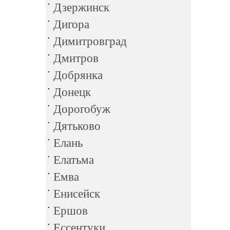
Дзержинск
Дигора
Димитровград
Дмитров
Добрянка
Донецк
Дорогобуж
Дятьково
Елань
Елатьма
Емва
Енисейск
Ершов
Ессентуки