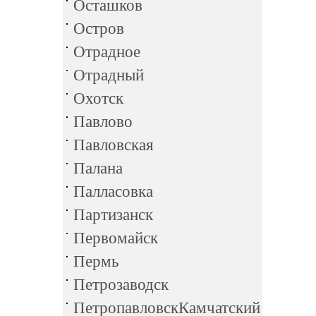
Осташков
Остров
Отрадное
Отрадный
Охотск
Павлово
Павловская
Палана
Палласовка
Партизанск
Первомайск
Пермь
Петрозаводск
ПетропавловскКамчатский