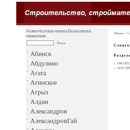
Где выгодно купить диплом в России советы и
Абинск
> С
рекомендации
Славго
Абинск
Раздел
Абдулино
ОАО БЕ
ООО П
Агата
Агинское
Агрыз
Алдан
Александров
АлександровГай