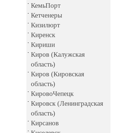
КемьПорт
Кетченеры
Кизилюрт
Киренск
Кириши
Киров (Калужская
область)
Киров (Кировская
область)
КировоЧепецк
Кировск (Ленинградская
область)
Кирсанов
Киселевск