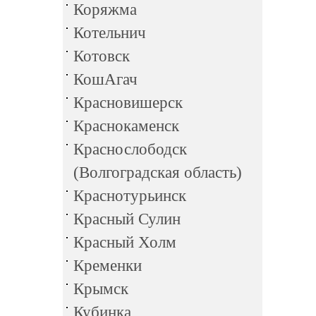
Коряжма
Котельнич
Котовск
КошАгач
Красновишерск
Краснокаменск
Краснослободск
(Волгоградская область)
Краснотурьинск
Красный Сулин
Красный Холм
Кременки
Крымск
Кубинка