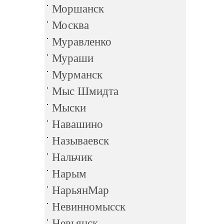
Моршанск
Москва
Муравленко
Мураши
Мурманск
Мыс Шмидта
Мыски
Навашино
Называевск
Нальчик
Нарым
НарьянМар
Невинномысск
Невьянск