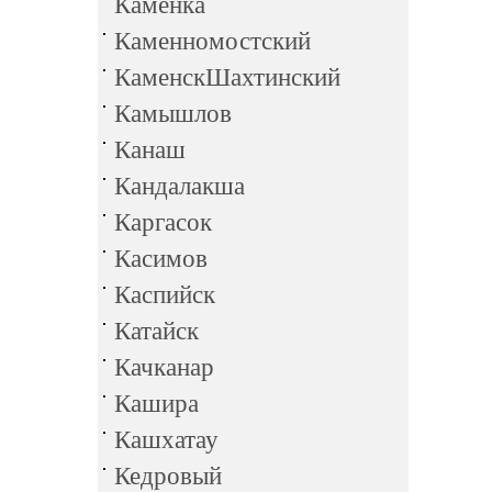
Каменка
Каменномостский
КаменскШахтинский
Камышлов
Канаш
Кандалакша
Каргасок
Касимов
Каспийск
Катайск
Качканар
Кашира
Кашхатау
Кедровый