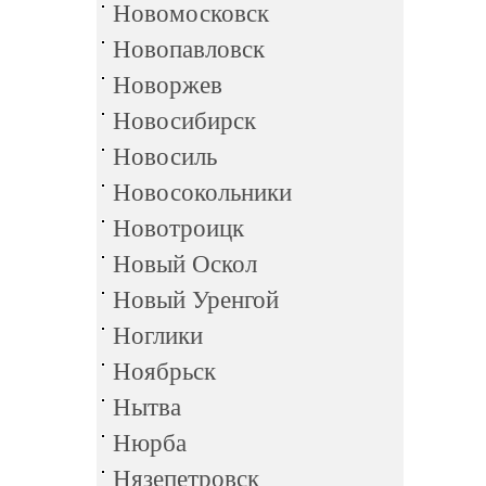
Новомосковск
Новопавловск
Новоржев
Новосибирск
Новосиль
Новосокольники
Новотроицк
Новый Оскол
Новый Уренгой
Ноглики
Ноябрьск
Нытва
Нюрба
Нязепетровск