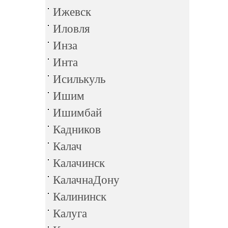
Ижевск
Иловля
Инза
Инта
Исилькуль
Ишим
Ишимбай
Кадников
Калач
Калачинск
КалачнаДону
Калининск
Калуга