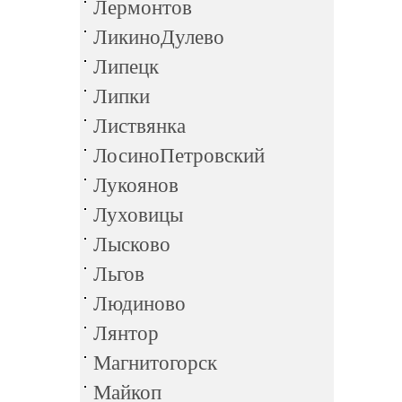
Лермонтов
ЛикиноДулево
Липецк
Липки
Листвянка
ЛосиноПетровский
Лукоянов
Луховицы
Лысково
Льгов
Людиново
Лянтор
Магнитогорск
Майкоп