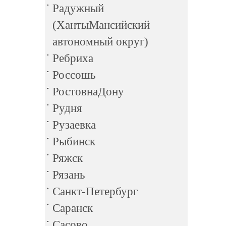
Радужный
(ХантыМансийский
автономный округ)
Ребриха
Россошь
РостовнаДону
Рудня
Рузаевка
Рыбинск
Ряжск
Рязань
Санкт-Петербург
Саранск
Сасово