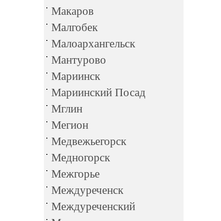
Макаров
Малгобек
Малоархангельск
Мантурово
Мариинск
Мариинский Посад
Мглин
Мегион
Медвежьегорск
Медногорск
Межгорье
Междуреченск
Междуреченский