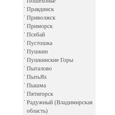
Пошехонье
Правдинск
Приволжск
Приморск
Псебай
Пустошка
Пушкин
Пушкинские Горы
Пыталово
ПытьЯх
Пышма
Пятигорск
Радужный (Владимирская
область)