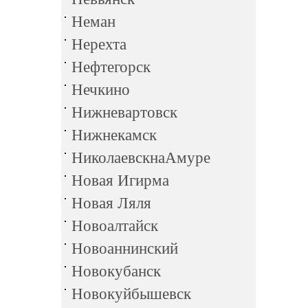
Неман
Нерехта
Нефтегорск
Нечкино
Нижневартовск
Нижнекамск
НиколаевскнаАмуре
Новая Игирма
Новая Ляля
Новоалтайск
Новоаннинский
Новокубанск
Новокуйбышевск