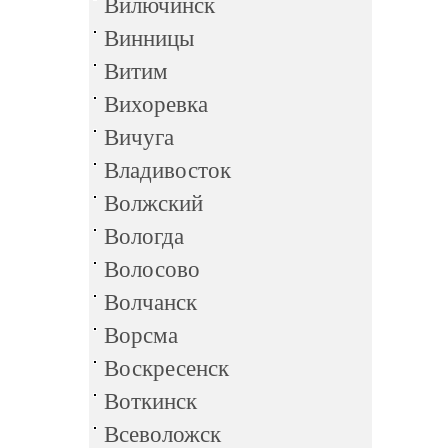
Вилючинск
Винницы
Витим
Вихоревка
Вичуга
Владивосток
Волжский
Вологда
Волосово
Волчанск
Ворсма
Воскресенск
Воткинск
Всеволожск