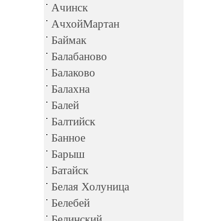
Ачинск
АчхойМартан
Баймак
Балабаново
Балаково
Балахна
Балей
Балтийск
Банное
Барыш
Батайск
Белая Холуница
Белебей
Белинский