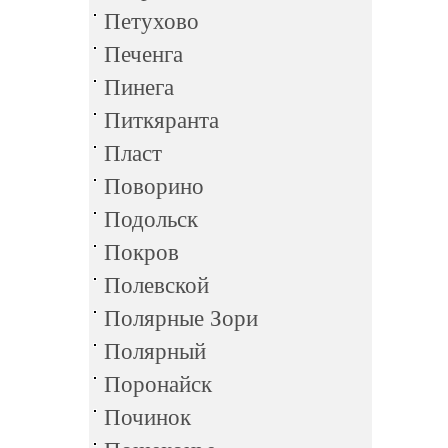
Петухово
Печенга
Пинега
Питкяранта
Пласт
Поворино
Подольск
Покров
Полевской
Полярные Зори
Полярный
Поронайск
Починок