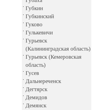
Губаха
Губкин
Губкинский
Гуково
Гулькевичи
Гурьевск
(Калининградская область)
Гурьевск (Кемеровская
область)
Гусев
Дальнереченск
Дегтярск
Демидов
Демянск