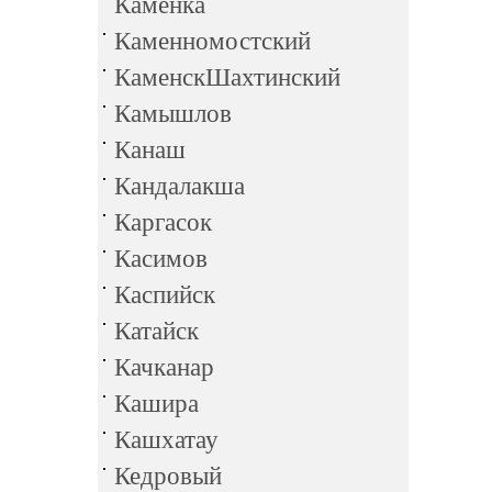
Каменка
Каменномостский
КаменскШахтинский
Камышлов
Канаш
Кандалакша
Каргасок
Касимов
Каспийск
Катайск
Качканар
Кашира
Кашхатау
Кедровый