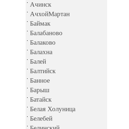
Ачинск
АчхойМартан
Баймак
Балабаново
Балаково
Балахна
Балей
Балтийск
Банное
Барыш
Батайск
Белая Холуница
Белебей
Белинский