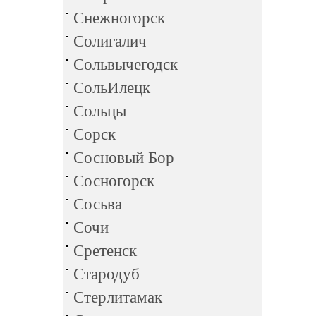
Снежногорск
Солигалич
Сольвычегодск
СольИлецк
Сольцы
Сорск
Сосновый Бор
Сосногорск
Сосьва
Сочи
Сретенск
Стародуб
Стерлитамак