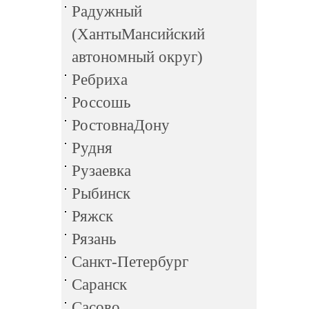
Радужный
(ХантыМансийский
автономный округ)
Ребриха
Россошь
РостовнаДону
Рудня
Рузаевка
Рыбинск
Ряжск
Рязань
Санкт-Петербург
Саранск
Сасово