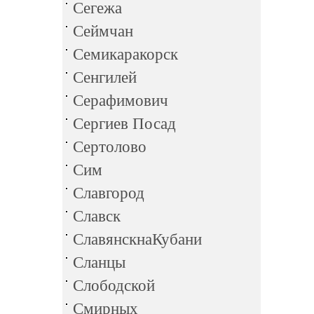
Сегежа
Сеймчан
Семикаракорск
Сенгилей
Серафимович
Сергиев Посад
Сертолово
Сим
Славгород
Славск
СлавянскнаКубани
Сланцы
Слободской
Смирных