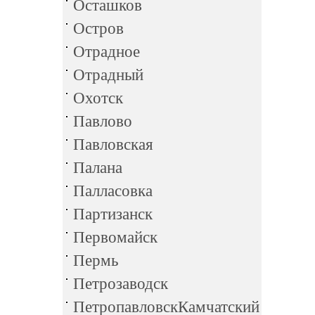
Осташков
Остров
Отрадное
Отрадный
Охотск
Павлово
Павловская
Палана
Палласовка
Партизанск
Первомайск
Пермь
Петрозаводск
ПетропавловскКамчатский