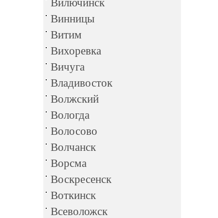
Вилючинск
Винницы
Витим
Вихоревка
Вичуга
Владивосток
Волжский
Вологда
Волосово
Волчанск
Ворсма
Воскресенск
Воткинск
Всеволожск