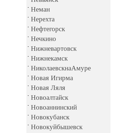
Неман
Нерехта
Нефтегорск
Нечкино
Нижневартовск
Нижнекамск
НиколаевскнаАмуре
Новая Игирма
Новая Ляля
Новоалтайск
Новоаннинский
Новокубанск
Новокуйбышевск