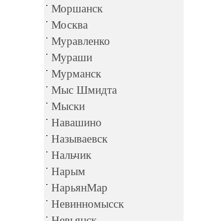
Моршанск
Москва
Муравленко
Мураши
Мурманск
Мыс Шмидта
Мыски
Навашино
Называевск
Нальчик
Нарым
НарьянМар
Невинномысск
Невьянск