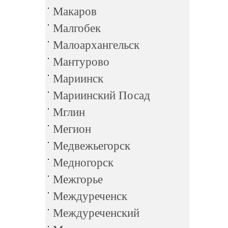
Макаров
Малгобек
Малоархангельск
Мантурово
Мариинск
Мариинский Посад
Мглин
Мегион
Медвежьегорск
Медногорск
Межгорье
Междуреченск
Междуреченский