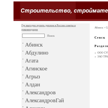
Где выгодно купить диплом в России советы и
Абинск
> С
рекомендации
Севск
Абинск
Раздел
Абдулино
ООО СУ
ЗАО ТР
Агата
Агинское
Агрыз
Алдан
Александров
АлександровГай