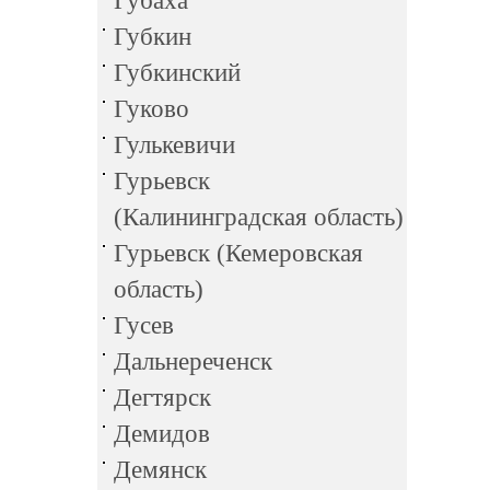
Губаха
Губкин
Губкинский
Гуково
Гулькевичи
Гурьевск
(Калининградская область)
Гурьевск (Кемеровская
область)
Гусев
Дальнереченск
Дегтярск
Демидов
Демянск