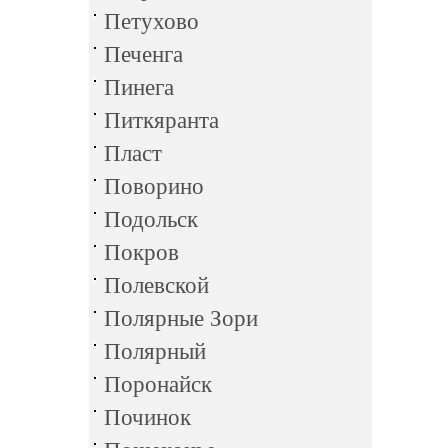
Петухово
Печенга
Пинега
Питкяранта
Пласт
Поворино
Подольск
Покров
Полевской
Полярные Зори
Полярный
Поронайск
Починок