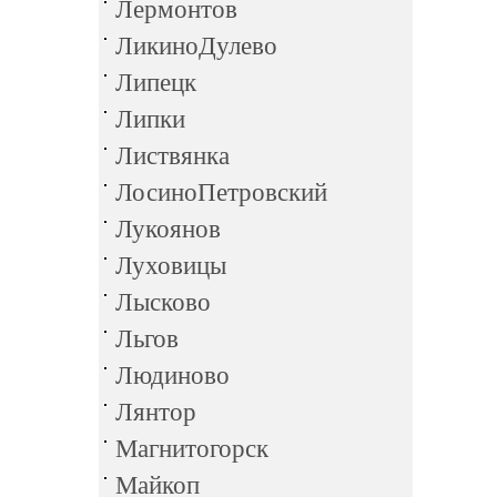
Лермонтов
ЛикиноДулево
Липецк
Липки
Листвянка
ЛосиноПетровский
Лукоянов
Луховицы
Лысково
Льгов
Людиново
Лянтор
Магнитогорск
Майкоп