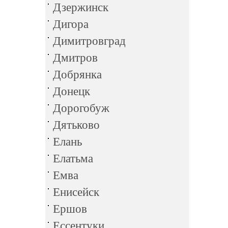
Дзержинск
Дигора
Димитровград
Дмитров
Добрянка
Донецк
Дорогобуж
Дятьково
Елань
Елатьма
Емва
Енисейск
Ершов
Ессентуки