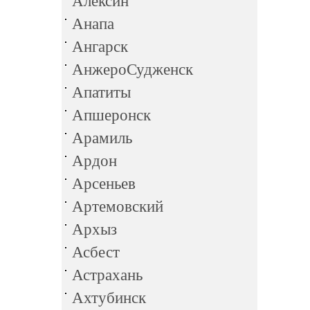
Алексин
Анапа
Ангарск
АнжероСудженск
Апатиты
Апшеронск
Арамиль
Ардон
Арсеньев
Артемовский
Архыз
Асбест
Астрахань
Ахтубинск