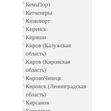
КемьПорт
Кетченеры
Кизилюрт
Киренск
Кириши
Киров (Калужская
область)
Киров (Кировская
область)
КировоЧепецк
Кировск (Ленинградская
область)
Кирсанов
Киселевск