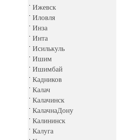
Ижевск
Иловля
Инза
Инта
Исилькуль
Ишим
Ишимбай
Кадников
Калач
Калачинск
КалачнаДону
Калининск
Калуга