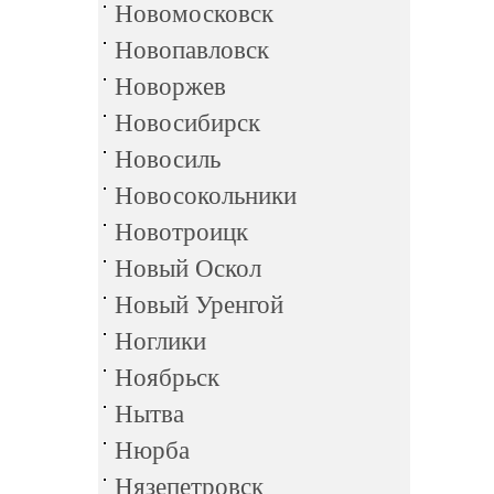
Новомосковск
Новопавловск
Новоржев
Новосибирск
Новосиль
Новосокольники
Новотроицк
Новый Оскол
Новый Уренгой
Ноглики
Ноябрьск
Нытва
Нюрба
Нязепетровск