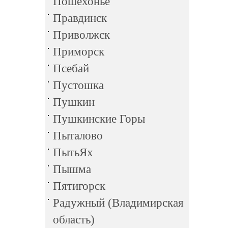
Пошехонье
Правдинск
Приволжск
Приморск
Псебай
Пустошка
Пушкин
Пушкинские Горы
Пыталово
ПытьЯх
Пышма
Пятигорск
Радужный (Владимирская
область)