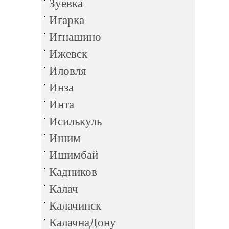
Зуевка
Игарка
Игнашино
Ижевск
Иловля
Инза
Инта
Исилькуль
Ишим
Ишимбай
Кадников
Калач
Калачинск
КалачнаДону