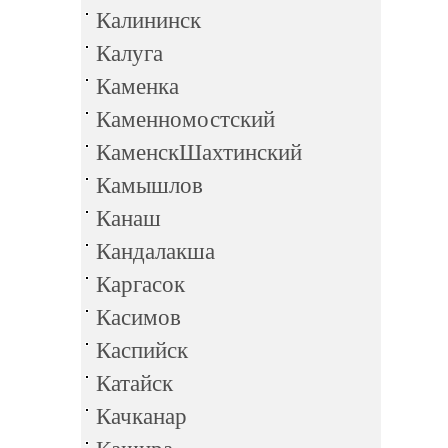
Калининск
Калуга
Каменка
Каменномостский
КаменскШахтинский
Камышлов
Канаш
Кандалакша
Каргасок
Касимов
Каспийск
Катайск
Качканар