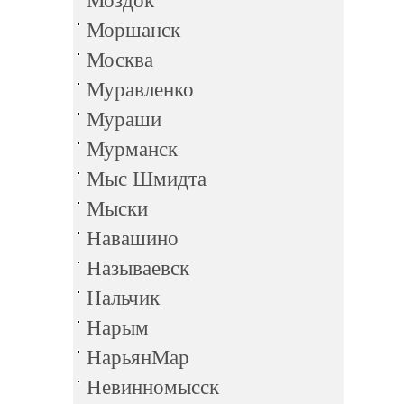
Моздок
Моршанск
Москва
Муравленко
Мураши
Мурманск
Мыс Шмидта
Мыски
Навашино
Называевск
Нальчик
Нарым
НарьянМар
Невинномысск