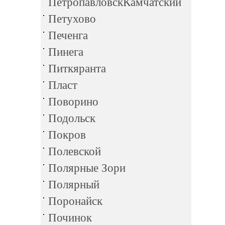
ПетропавловскКамчатский
Петухово
Печенга
Пинега
Питкяранта
Пласт
Поворино
Подольск
Покров
Полевской
Полярные Зори
Полярный
Поронайск
Починок