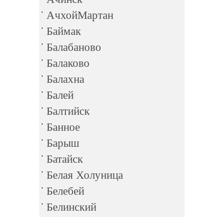
АчхойМартан
Баймак
Балабаново
Балаково
Балахна
Балей
Балтийск
Банное
Барыш
Батайск
Белая Холуница
Белебей
Белинский