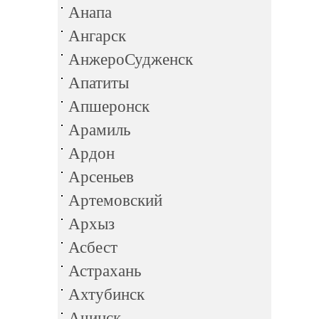
Анапа
Ангарск
АнжероСудженск
Апатиты
Апшеронск
Арамиль
Ардон
Арсеньев
Артемовский
Архыз
Асбест
Астрахань
Ахтубинск
Ачинск