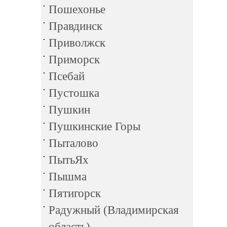
Пошехонье
Правдинск
Приволжск
Приморск
Псебай
Пустошка
Пушкин
Пушкинские Горы
Пыталово
ПытьЯх
Пышма
Пятигорск
Радужный (Владимирская
область)