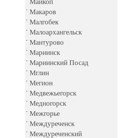
Майкоп
Макаров
Малгобек
Малоархангельск
Мантурово
Мариинск
Мариинский Посад
Мглин
Мегион
Медвежьегорск
Медногорск
Межгорье
Междуреченск
Междуреченский