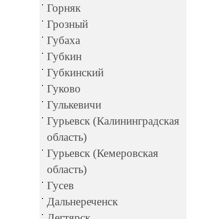
Горняк
Грозный
Губаха
Губкин
Губкинский
Гуково
Гулькевичи
Гурьевск (Калининградская
область)
Гурьевск (Кемеровская
область)
Гусев
Дальнереченск
Дегтярск