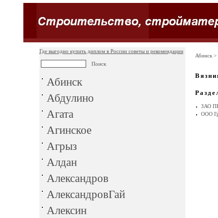
Где выгодно купить диплом в России советы и рекомендации
Абинск
> 
Вязни
Абинск
Разде
Абдулино
ЗАО 
Агата
ООО Гр
Агинское
Агрыз
Алдан
Александров
АлександровГай
Алексин