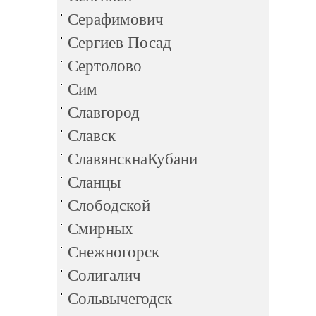
Серафимович
Сергиев Посад
Сертолово
Сим
Славгород
Славск
СлавянскнаКубани
Сланцы
Слободской
Смирных
Снежногорск
Солигалич
Сольвычегодск