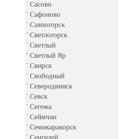
Сасово
Сафоново
Саяногорск
Светлогорск
Светлый
Светлый Яр
Свирск
Свободный
Северодвинск
Севск
Сегежа
Сеймчан
Семикаракорск
Сенгилей