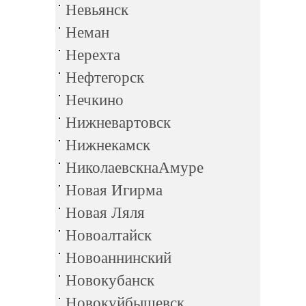
Невьянск
Неман
Нерехта
Нефтегорск
Нечкино
Нижневартовск
Нижнекамск
НиколаевскнаАмуре
Новая Игирма
Новая Ляля
Новоалтайск
Новоаннинский
Новокубанск
Новокуйбышевск