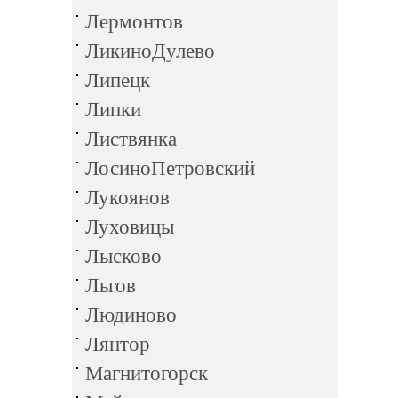
Лермонтов
ЛикиноДулево
Липецк
Липки
Листвянка
ЛосиноПетровский
Лукоянов
Луховицы
Лысково
Льгов
Людиново
Лянтор
Магнитогорск