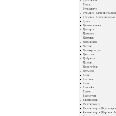
Губкинский
Гуково
Гулькевичи
Гурьевск (Калининградска
Гурьевск (Кемеровская об
Гусев
Дальнереченск
Дегтярск
Демидов
Демянск
Дзержинск
Дигора
Димитровград
Дмитров
Добрянка
Донецк
Дорогобуж
Дятьково
Елань
Елатьма
Емва
Енисейск
Ершов
Ессентуки
Ефимовский
Железноводск
Железногорск (Красноярск
Железногорск (Курская об