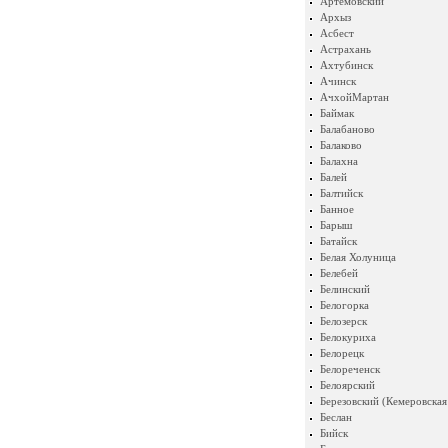
Артемовский
Архыз
Асбест
Астрахань
Ахтубинск
Ачинск
АчхойМартан
Баймак
Балабаново
Балаково
Балахна
Балей
Балтийск
Банное
Барыш
Батайск
Белая Холуница
Белебей
Белинский
Белогорка
Белозерск
Белокуриха
Белорецк
Белореченск
Белоярский
Березовский (Кемеровская
Беслан
Бийск