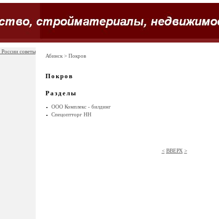
 России советы
Абинск
> Покров
Покров
Разделы
ООО Комплекс - билдинг
Спецоптторг НН
<
ВВЕРХ
>