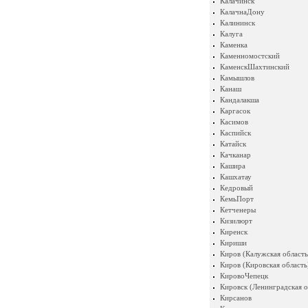
Калачинск
КалачнаДону
Калининск
Калуга
Каменка
Каменномостский
КаменскШахтинский
Камышлов
Канаш
Кандалакша
Каргасок
Касимов
Каспийск
Катайск
Качканар
Кашира
Кашхатау
Кедровый
КемьПорт
Кетченеры
Кизилюрт
Киренск
Кириши
Киров (Калужская область
Киров (Кировская область
КировоЧепецк
Кировск (Ленинградская о
Кирсанов