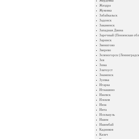
Жердевка
Жиздра
Жуковка
Забайкальск
Задонск
Закаменск
Западная Двина
Заречный (Пензенская обл
Заринск
Звенигово
Зверево
Зеленогорск (Ленинградск
Зея
Зима
Златоуст
Знаменск
Зуевка
Игарка
Игнашино
Ижевск
Иловля
Инза
Инта
Исилькуль
Ишим
Ишимбай
Кадников
Калач