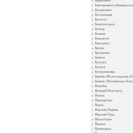
Бирюсинск
Благовещенск (Башкортост
Богданович
Богородицк
Боготол
Бокситогорск
Болгар
Бомнак
Боровичи
Бородино
Бреды
Бронницы
Брянск
Бузулук
Буинск
Бутурлиновка
Быково (Волгоградская об
Быково (Московская облас
Валуйки
Великий Новгород
Вельск
Верещагино
Верея
Верхняя Пышма
Верхняя Тура
Верхотурье
Видное
Вилючинск