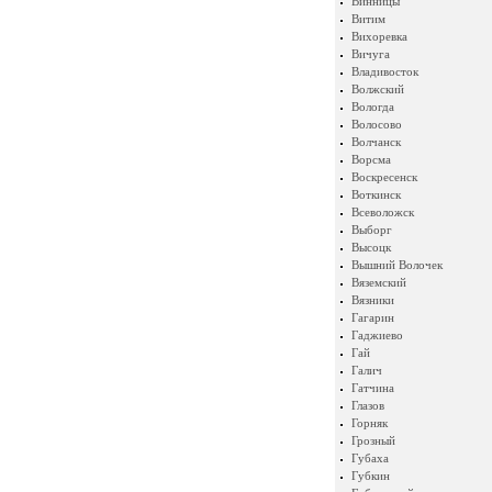
Винницы
Витим
Вихоревка
Вичуга
Владивосток
Волжский
Вологда
Волосово
Волчанск
Ворсма
Воскресенск
Воткинск
Всеволожск
Выборг
Высоцк
Вышний Волочек
Вяземский
Вязники
Гагарин
Гаджиево
Гай
Галич
Гатчина
Глазов
Горняк
Грозный
Губаха
Губкин