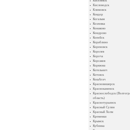
Киселевск
Кисловодск
Климовск
Ковдор
Когалым
Козловка
Конаково
Кондрово
Копейск
Кораблино
Кореновск
Королев
Короча
Корсаков
Коряжма
Котельнич
Котовск
КошАгач
Красновишерск
Краснокаменск
Краснослободск (Волгогр
область)
Краснотурьинск
Красный Сулин
Красный Холм
Кременки
Крымск
Кубинка