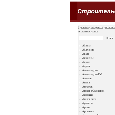
Где выгодно купить диплом в
и рекомендации
Абинск
Абдулино
Агата
Агинское
Агрыз
Алдан
Александров
АлександровГай
Алексин
Анапа
Ангарск
АнжероСудженск
Апатиты
Апшеронск
Арамиль
Ардон
Арсеньев