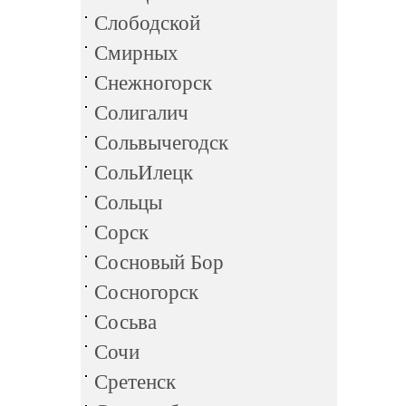
Слободской
Смирных
Снежногорск
Солигалич
Сольвычегодск
СольИлецк
Сольцы
Сорск
Сосновый Бор
Сосногорск
Сосьва
Сочи
Сретенск