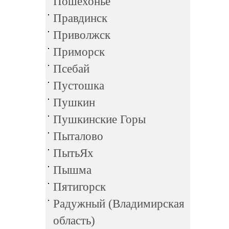
Пошехонье
Правдинск
Приволжск
Приморск
Псебай
Пустошка
Пушкин
Пушкинские Горы
Пыталово
ПытьЯх
Пышма
Пятигорск
Радужный (Владимирская
область)