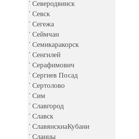
Северодвинск
Севск
Сегежа
Сеймчан
Семикаракорск
Сенгилей
Серафимович
Сергиев Посад
Сертолово
Сим
Славгород
Славск
СлавянскнаКубани
Сланцы