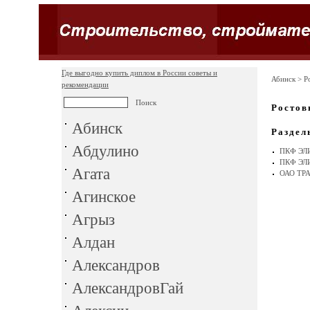
Где выгодно купить диплом в России советы и
Абинск
> Р
рекомендации
Ростов
Абинск
Раздел
Абдулино
ПКФ ЭЛ
ПКФ ЭЛ
Агата
ОАО ТР
Агинское
Агрыз
Алдан
Александров
АлександровГай