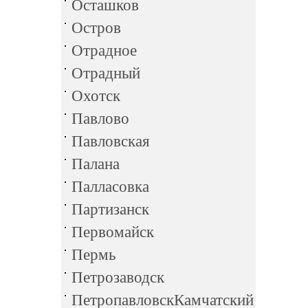
Осташков
Остров
Отрадное
Отрадный
Охотск
Павлово
Павловская
Палана
Палласовка
Партизанск
Первомайск
Пермь
Петрозаводск
ПетропавловскКамчатский