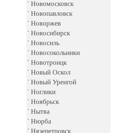
Новомосковск
Новопавловск
Новоржев
Новосибирск
Новосиль
Новосокольники
Новотроицк
Новый Оскол
Новый Уренгой
Ноглики
Ноябрьск
Нытва
Нюрба
Нязепетровск