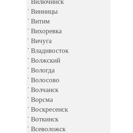
Вилючинск
Винницы
Витим
Вихоревка
Вичуга
Владивосток
Волжский
Вологда
Волосово
Волчанск
Ворсма
Воскресенск
Воткинск
Всеволожск