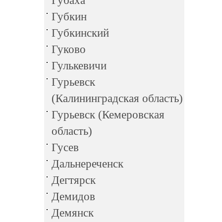
Губаха
Губкин
Губкинский
Гуково
Гулькевичи
Гурьевск
(Калининградская область)
Гурьевск (Кемеровская
область)
Гусев
Дальнереченск
Дегтярск
Демидов
Демянск