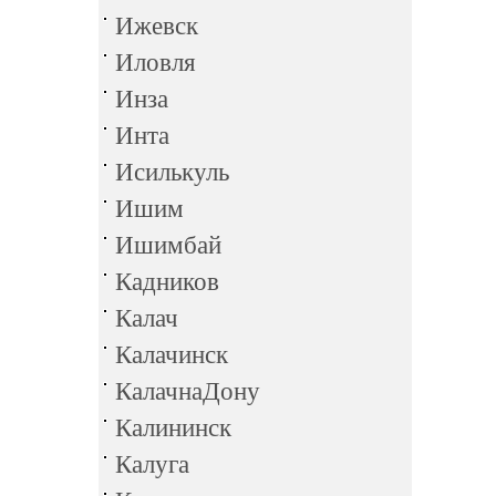
Ижевск
Иловля
Инза
Инта
Исилькуль
Ишим
Ишимбай
Кадников
Калач
Калачинск
КалачнаДону
Калининск
Калуга