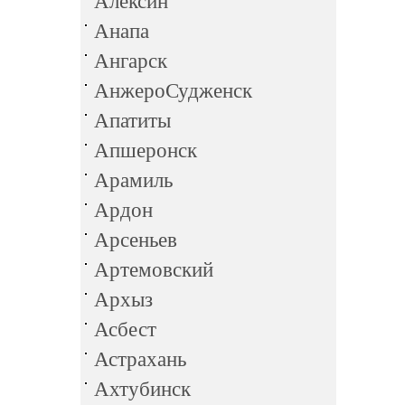
Алексин
Анапа
Ангарск
АнжероСудженск
Апатиты
Апшеронск
Арамиль
Ардон
Арсеньев
Артемовский
Архыз
Асбест
Астрахань
Ахтубинск