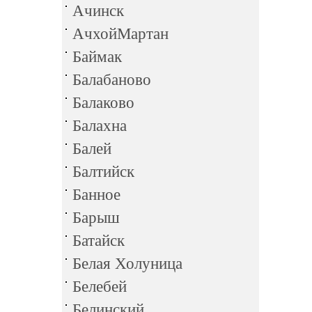
Ачинск
АчхойМартан
Баймак
Балабаново
Балаково
Балахна
Балей
Балтийск
Банное
Барыш
Батайск
Белая Холуница
Белебей
Белинский