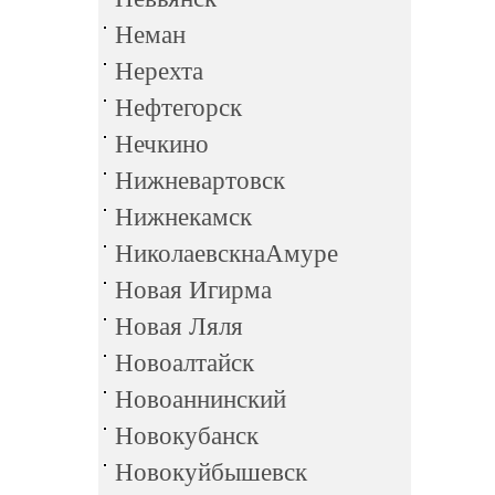
Неман
Нерехта
Нефтегорск
Нечкино
Нижневартовск
Нижнекамск
НиколаевскнаАмуре
Новая Игирма
Новая Ляля
Новоалтайск
Новоаннинский
Новокубанск
Новокуйбышевск