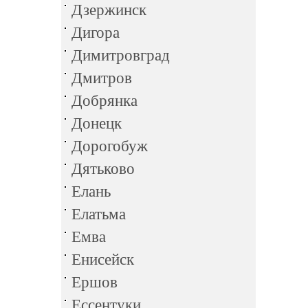
Дзержинск
Дигора
Димитровград
Дмитров
Добрянка
Донецк
Дорогобуж
Дятьково
Елань
Елатьма
Емва
Енисейск
Ершов
Ессентуки