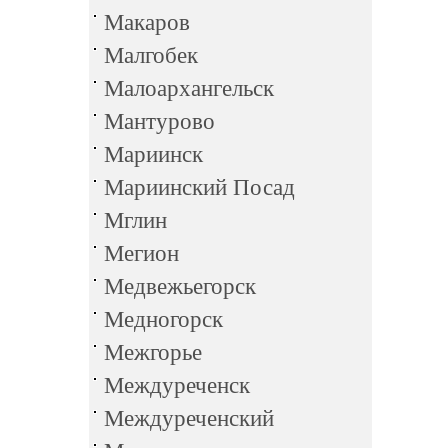
Макаров
Малгобек
Малоархангельск
Мантурово
Мариинск
Мариинский Посад
Мглин
Мегион
Медвежьегорск
Медногорск
Межгорье
Междуреченск
Междуреченский