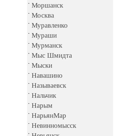
Моршанск
Москва
Муравленко
Мураши
Мурманск
Мыс Шмидта
Мыски
Навашино
Называевск
Нальчик
Нарым
НарьянМар
Невинномысск
Невьянск