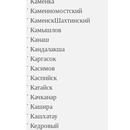
Каменка
Каменномостский
КаменскШахтинский
Камышлов
Канаш
Кандалакша
Каргасок
Касимов
Каспийск
Катайск
Качканар
Кашира
Кашхатау
Кедровый