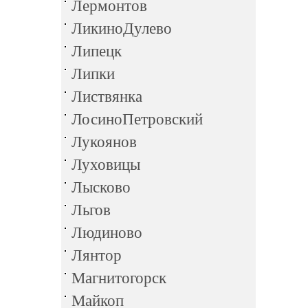
Лермонтов
ЛикиноДулево
Липецк
Липки
Листвянка
ЛосиноПетровский
Лукоянов
Луховицы
Лысково
Льгов
Людиново
Лянтор
Магнитогорск
Майкоп