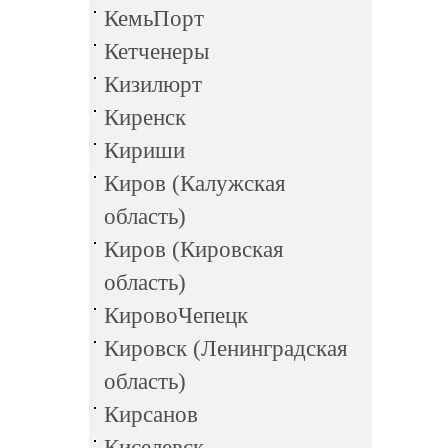
КемьПорт
Кетченеры
Кизилюрт
Киренск
Кириши
Киров (Калужская
область)
Киров (Кировская
область)
КировоЧепецк
Кировск (Ленинградская
область)
Кирсанов
Киселевск