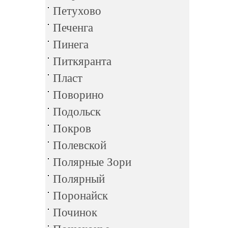
Петухово
Печенга
Пинега
Питкяранта
Пласт
Поворино
Подольск
Покров
Полевской
Полярные Зори
Полярный
Поронайск
Починок