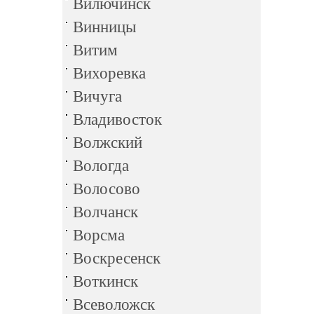
Вилючинск
Винницы
Витим
Вихоревка
Вичуга
Владивосток
Волжский
Вологда
Волосово
Волчанск
Ворсма
Воскресенск
Воткинск
Всеволожск