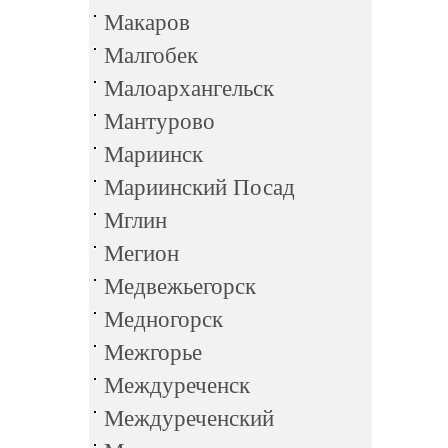
Макаров
Малгобек
Малоархангельск
Мантурово
Мариинск
Мариинский Посад
Мглин
Мегион
Медвежьегорск
Медногорск
Межгорье
Междуреченск
Междуреченский