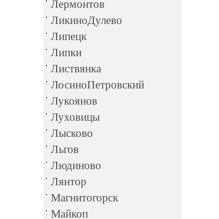
Лермонтов
ЛикиноДулево
Липецк
Липки
Листвянка
ЛосиноПетровский
Лукоянов
Луховицы
Лысково
Льгов
Людиново
Лянтор
Магнитогорск
Майкоп