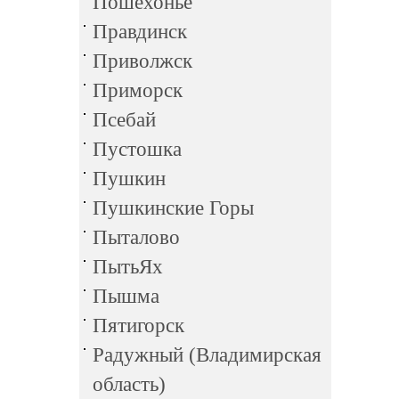
Пошехонье
Правдинск
Приволжск
Приморск
Псебай
Пустошка
Пушкин
Пушкинские Горы
Пыталово
ПытьЯх
Пышма
Пятигорск
Радужный (Владимирская
область)