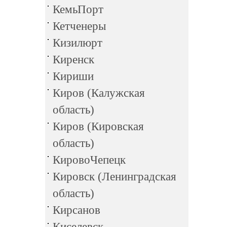
КемьПорт
Кетченеры
Кизилюрт
Киренск
Кириши
Киров (Калужская
область)
Киров (Кировская
область)
КировоЧепецк
Кировск (Ленинградская
область)
Кирсанов
Киселевск