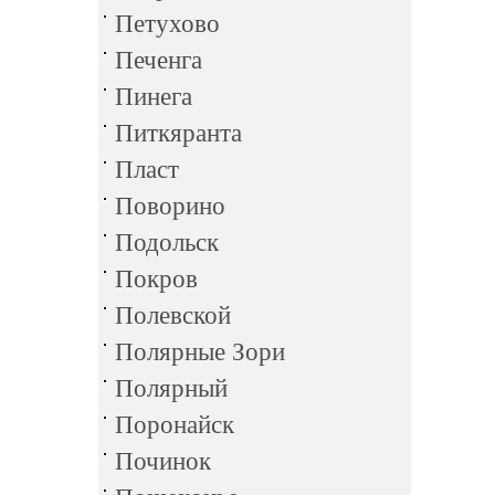
Петухово
Печенга
Пинега
Питкяранта
Пласт
Поворино
Подольск
Покров
Полевской
Полярные Зори
Полярный
Поронайск
Починок