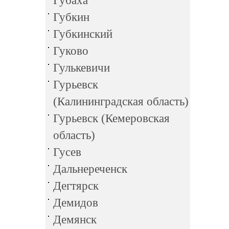
Губаха
Губкин
Губкинский
Гуково
Гулькевичи
Гурьевск
(Калининградская область)
Гурьевск (Кемеровская
область)
Гусев
Дальнереченск
Дегтярск
Демидов
Демянск