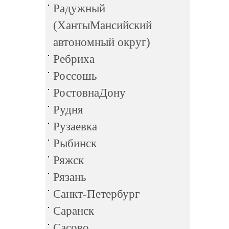
Радужный
(ХантыМансийский
автономный округ)
Ребриха
Россошь
РостовнаДону
Рудня
Рузаевка
Рыбинск
Ряжск
Рязань
Санкт-Петербург
Саранск
Сасово