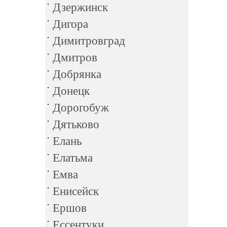
Дзержинск
Дигора
Димитровград
Дмитров
Добрянка
Донецк
Дорогобуж
Дятьково
Елань
Елатьма
Емва
Енисейск
Ершов
Ессентуки