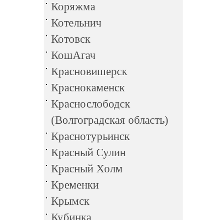
Коряжма
Котельнич
Котовск
КошАгач
Красновишерск
Краснокаменск
Краснослободск
(Волгоградская область)
Краснотурьинск
Красный Сулин
Красный Холм
Кременки
Крымск
Кубинка