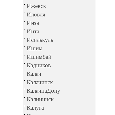
Ижевск
Иловля
Инза
Инта
Исилькуль
Ишим
Ишимбай
Кадников
Калач
Калачинск
КалачнаДону
Калининск
Калуга