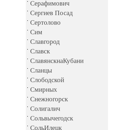
Серафимович
Сергиев Посад
Сертолово
Сим
Славгород
Славск
СлавянскнаКубани
Сланцы
Слободской
Смирных
Снежногорск
Солигалич
Сольвычегодск
СольИлецк