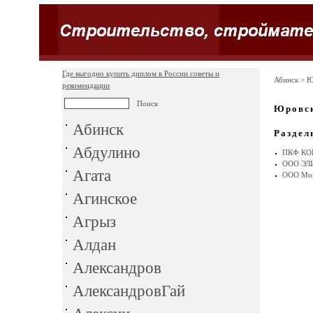
Где выгодно купить диплом в России советы и
Абинск
> Ю
рекомендации
Юровс
Абинск
Раздел
Абдулино
ПКФ КО
ООО ЭЛ
Агата
ООО Мон
Агинское
Агрыз
Алдан
Александров
АлександровГай