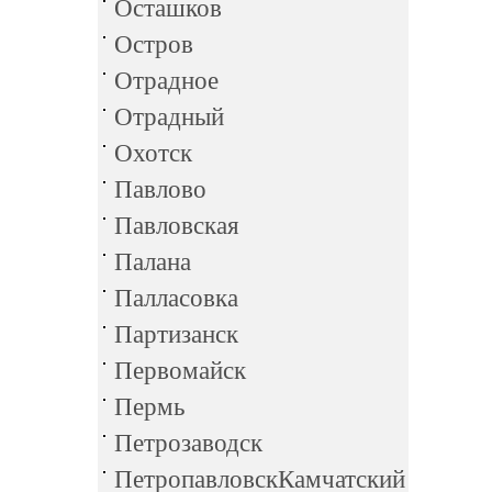
Осташков
Остров
Отрадное
Отрадный
Охотск
Павлово
Павловская
Палана
Палласовка
Партизанск
Первомайск
Пермь
Петрозаводск
ПетропавловскКамчатский