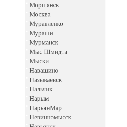
Моршанск
Москва
Муравленко
Мураши
Мурманск
Мыс Шмидта
Мыски
Навашино
Называевск
Нальчик
Нарым
НарьянМар
Невинномысск
Невьянск