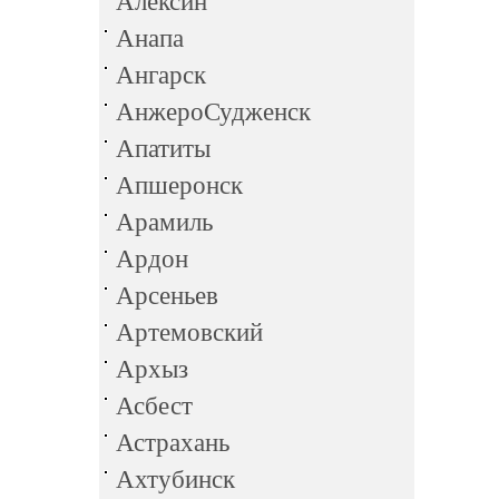
Алексин
Анапа
Ангарск
АнжероСудженск
Апатиты
Апшеронск
Арамиль
Ардон
Арсеньев
Артемовский
Архыз
Асбест
Астрахань
Ахтубинск