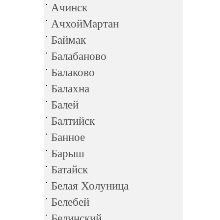
Ачинск
АчхойМартан
Баймак
Балабаново
Балаково
Балахна
Балей
Балтийск
Банное
Барыш
Батайск
Белая Холуница
Белебей
Белинский