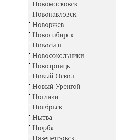
Новомосковск
Новопавловск
Новоржев
Новосибирск
Новосиль
Новосокольники
Новотроицк
Новый Оскол
Новый Уренгой
Ноглики
Ноябрьск
Нытва
Нюрба
Нязепетровск