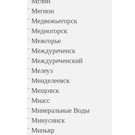
Мглин
Мегион
Медвежьегорск
Медногорск
Межгорье
Междуреченск
Междуреченский
Мелеуз
Менделеевск
Мещовск
Миасс
Минеральные Воды
Минусинск
Миньяр