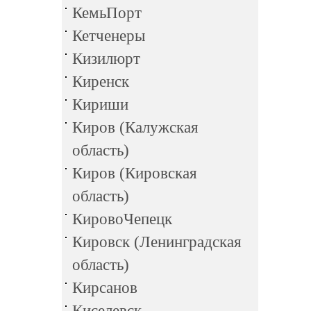
КемьПорт
Кетченеры
Кизилюрт
Киренск
Кириши
Киров (Калужская
область)
Киров (Кировская
область)
КировоЧепецк
Кировск (Ленинградская
область)
Кирсанов
Киселевск