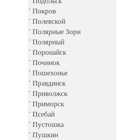
Подольск
Покров
Полевской
Полярные Зори
Полярный
Поронайск
Починок
Пошехонье
Правдинск
Приволжск
Приморск
Псебай
Пустошка
Пушкин