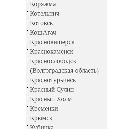
Коряжма
Котельнич
Котовск
КошАгач
Красновишерск
Краснокаменск
Краснослободск
(Волгоградская область)
Краснотурьинск
Красный Сулин
Красный Холм
Кременки
Крымск
Кубинка