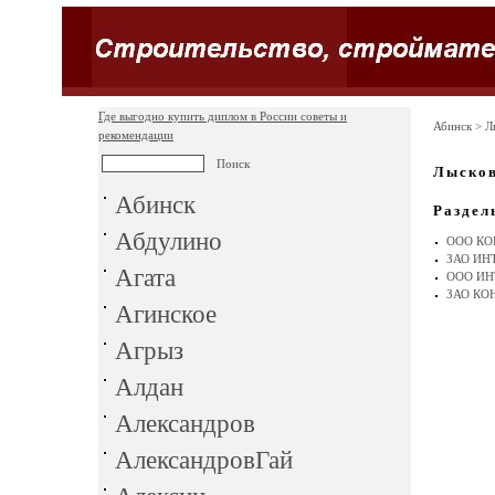
Где выгодно купить диплом в России советы и
Абинск
> Л
рекомендации
Лыско
Абинск
Раздел
Абдулино
ООО КО
ЗАО ИН
Агата
ООО ИН
ЗАО КО
Агинское
Агрыз
Алдан
Александров
АлександровГай