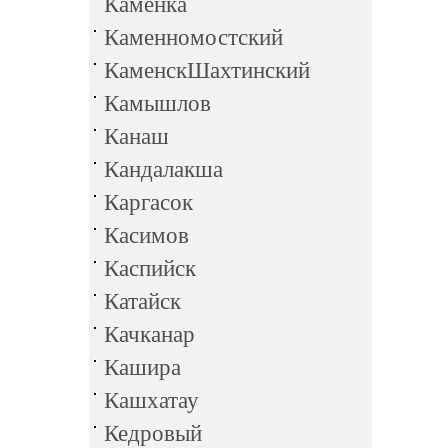
Каменка
Каменномостский
КаменскШахтинский
Камышлов
Канаш
Кандалакша
Каргасок
Касимов
Каспийск
Катайск
Качканар
Кашира
Кашхатау
Кедровый