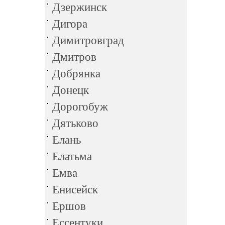
Дзержинск
Дигора
Димитровград
Дмитров
Добрянка
Донецк
Дорогобуж
Дятьково
Елань
Елатьма
Емва
Енисейск
Ершов
Ессентуки