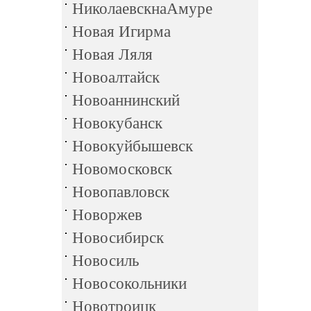
НиколаевскнаАмуре
Новая Игирма
Новая Ляля
Новоалтайск
Новоаннинский
Новокубанск
Новокуйбышевск
Новомосковск
Новопавловск
Новоржев
Новосибирск
Новосиль
Новосокольники
Новотроицк