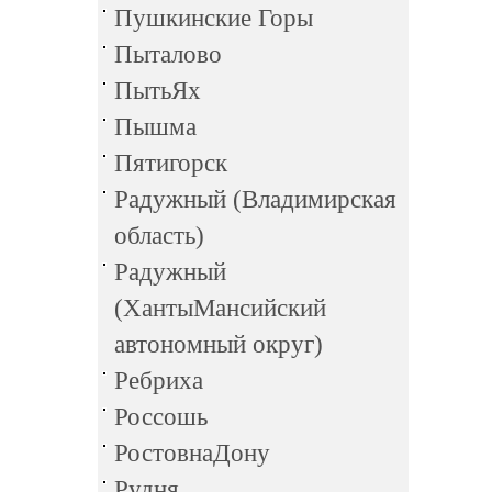
Пушкинские Горы
Пыталово
ПытьЯх
Пышма
Пятигорск
Радужный (Владимирская
область)
Радужный
(ХантыМансийский
автономный округ)
Ребриха
Россошь
РостовнаДону
Рудня