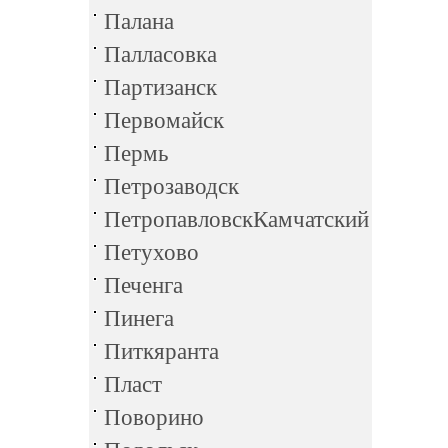
Палана
Палласовка
Партизанск
Первомайск
Пермь
Петрозаводск
ПетропавловскКамчатский
Петухово
Печенга
Пинега
Питкяранта
Пласт
Поворино