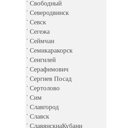
Свободный
Северодвинск
Севск
Сегежа
Сеймчан
Семикаракорск
Сенгилей
Серафимович
Сергиев Посад
Сертолово
Сим
Славгород
Славск
СлавянскнаКубани