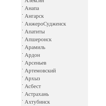
Алексин
Анапа
Ангарск
АнжероСудженск
Апатиты
Апшеронск
Арамиль
Ардон
Арсеньев
Артемовский
Архыз
Асбест
Астрахань
Ахтубинск