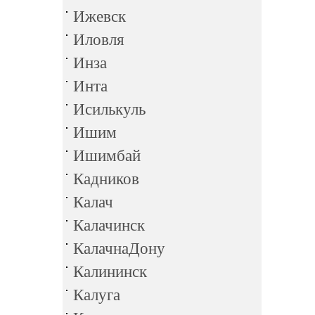
Ижевск
Иловля
Инза
Инта
Исилькуль
Ишим
Ишимбай
Кадников
Калач
Калачинск
КалачнаДону
Калининск
Калуга