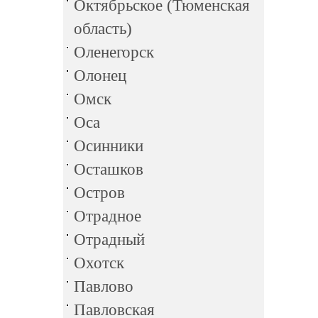
Октябрьское (Тюменская
область)
Оленегорск
Олонец
Омск
Оса
Осинники
Осташков
Остров
Отрадное
Отрадный
Охотск
Павлово
Павловская