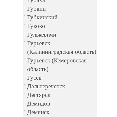
Губаха
Губкин
Губкинский
Гуково
Гулькевичи
Гурьевск
(Калининградская область)
Гурьевск (Кемеровская
область)
Гусев
Дальнереченск
Дегтярск
Демидов
Демянск