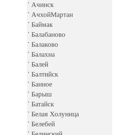
Ачинск
АчхойМартан
Баймак
Балабаново
Балаково
Балахна
Балей
Балтийск
Банное
Барыш
Батайск
Белая Холуница
Белебей
Белинский