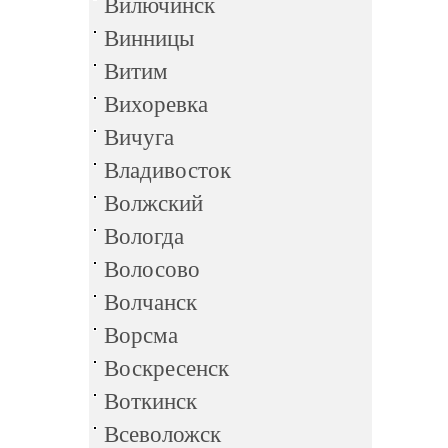
Вилючинск
Винницы
Витим
Вихоревка
Вичуга
Владивосток
Волжский
Вологда
Волосово
Волчанск
Ворсма
Воскресенск
Воткинск
Всеволожск