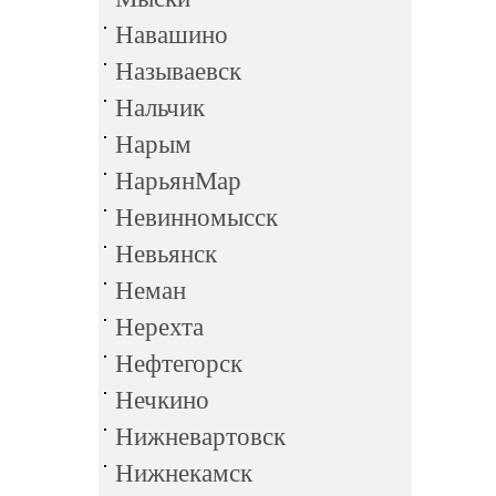
Навашино
Называевск
Нальчик
Нарым
НарьянМар
Невинномысск
Невьянск
Неман
Нерехта
Нефтегорск
Нечкино
Нижневартовск
Нижнекамск