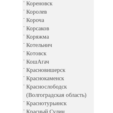
Кореновск
Королев
Короча
Корсаков
Коряжма
Котельнич
Котовск
КошАгач
Красновишерск
Краснокаменск
Краснослободск
(Волгоградская область)
Краснотурьинск
Красный Сулин