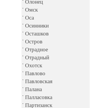
Олонец
Омск
Оса
Осинники
Осташков
Остров
Отрадное
Отрадный
Охотск
Павлово
Павловская
Палана
Палласовка
Партизанск