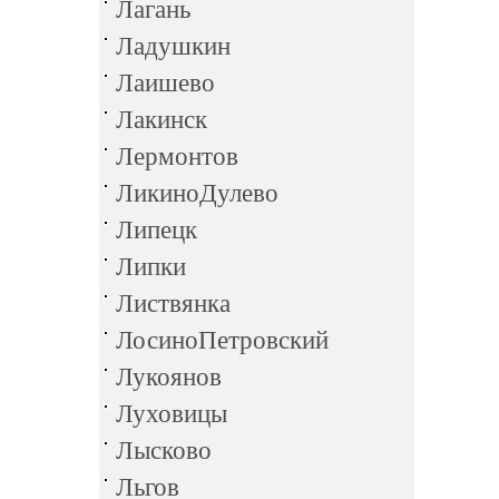
Лагань
Ладушкин
Лаишево
Лакинск
Лермонтов
ЛикиноДулево
Липецк
Липки
Листвянка
ЛосиноПетровский
Лукоянов
Луховицы
Лысково
Льгов