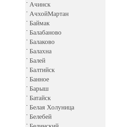
Ачинск
АчхойМартан
Баймак
Балабаново
Балаково
Балахна
Балей
Балтийск
Банное
Барыш
Батайск
Белая Холуница
Белебей
Белинский