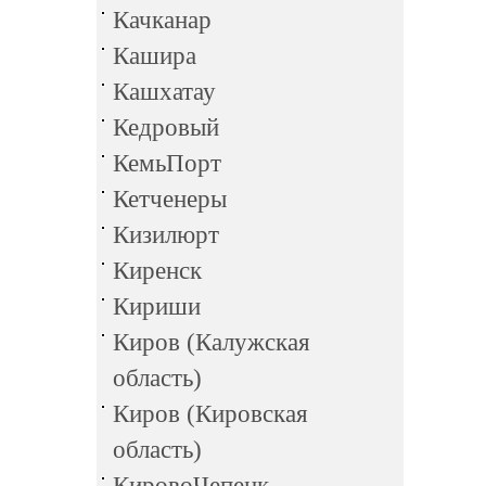
Качканар
Кашира
Кашхатау
Кедровый
КемьПорт
Кетченеры
Кизилюрт
Киренск
Кириши
Киров (Калужская
область)
Киров (Кировская
область)
КировоЧепецк