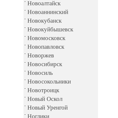
Новоалтайск
Новоаннинский
Новокубанск
Новокуйбышевск
Новомосковск
Новопавловск
Новоржев
Новосибирск
Новосиль
Новосокольники
Новотроицк
Новый Оскол
Новый Уренгой
Ноглики