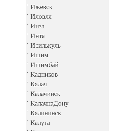
Ижевск
Иловля
Инза
Инта
Исилькуль
Ишим
Ишимбай
Кадников
Калач
Калачинск
КалачнаДону
Калининск
Калуга