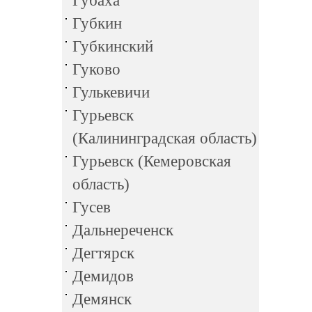
Губаха
Губкин
Губкинский
Гуково
Гулькевичи
Гурьевск
(Калининградская область)
Гурьевск (Кемеровская
область)
Гусев
Дальнереченск
Дегтярск
Демидов
Демянск