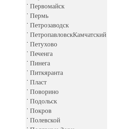
Первомайск
Пермь
Петрозаводск
ПетропавловскКамчатский
Петухово
Печенга
Пинега
Питкяранта
Пласт
Поворино
Подольск
Покров
Полевской