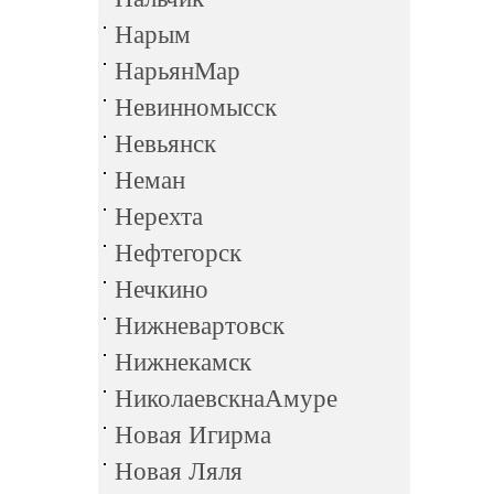
Нарым
НарьянМар
Невинномысск
Невьянск
Неман
Нерехта
Нефтегорск
Нечкино
Нижневартовск
Нижнекамск
НиколаевскнаАмуре
Новая Игирма
Новая Ляля