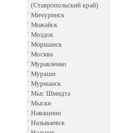
(Ставропольский край)
Мичуринск
Можайск
Моздок
Моршанск
Москва
Муравленко
Мураши
Мурманск
Мыс Шмидта
Мыски
Навашино
Называевск
Нальчик