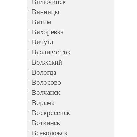
Вилючинск
Винницы
Витим
Вихоревка
Вичуга
Владивосток
Волжский
Вологда
Волосово
Волчанск
Ворсма
Воскресенск
Воткинск
Всеволожск