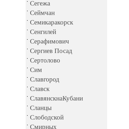
Сегежа
Сеймчан
Семикаракорск
Сенгилей
Серафимович
Сергиев Посад
Сертолово
Сим
Славгород
Славск
СлавянскнаКубани
Сланцы
Слободской
Смирных