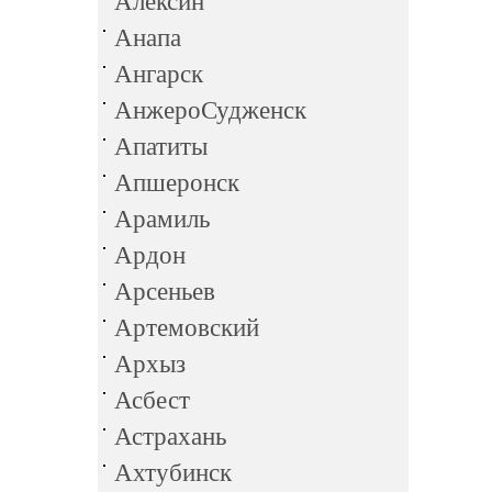
Алексин
Анапа
Ангарск
АнжероСудженск
Апатиты
Апшеронск
Арамиль
Ардон
Арсеньев
Артемовский
Архыз
Асбест
Астрахань
Ахтубинск