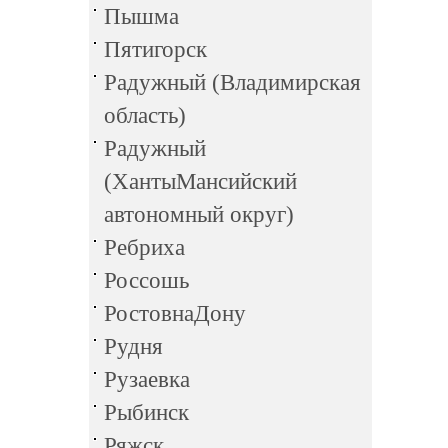
Пышма
Пятигорск
Радужный (Владимирская
область)
Радужный
(ХантыМансийский
автономный округ)
Ребриха
Россошь
РостовнаДону
Рудня
Рузаевка
Рыбинск
Ряжск