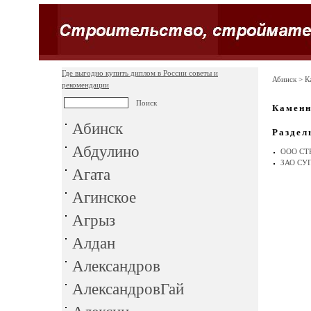
Где выгодно купить диплом в России советы и
Абинск
> К
рекомендации
Каменн
Абинск
Раздел
Абдулино
ООО СТ
ЗАО СУ
Агата
Агинское
Агрыз
Алдан
Александров
АлександровГай