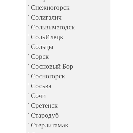
Снежногорск
Солигалич
Сольвычегодск
СольИлецк
Сольцы
Сорск
Сосновый Бор
Сосногорск
Сосьва
Сочи
Сретенск
Стародуб
Стерлитамак