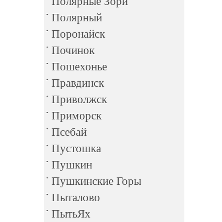
Полярные Зори
Полярный
Поронайск
Починок
Пошехонье
Правдинск
Приволжск
Приморск
Псебай
Пустошка
Пушкин
Пушкинские Горы
Пыталово
ПытьЯх