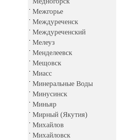
Медногорск
Межгорье
Междуреченск
Междуреченский
Мелеуз
Менделеевск
Мещовск
Миасс
Минеральные Воды
Минусинск
Миньяр
Мирный (Якутия)
Михайлов
Михайловск