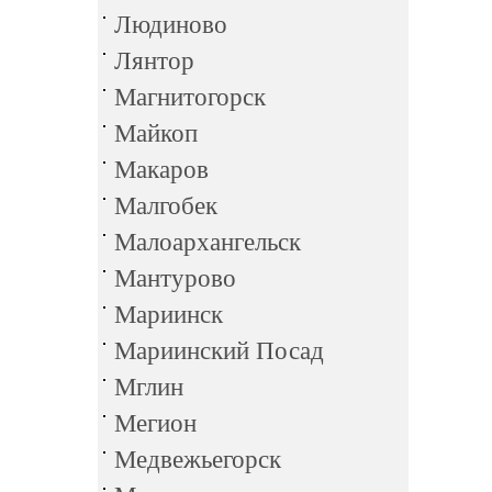
Людиново
Лянтор
Магнитогорск
Майкоп
Макаров
Малгобек
Малоархангельск
Мантурово
Мариинск
Мариинский Посад
Мглин
Мегион
Медвежьегорск