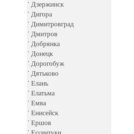
Дзержинск
Дигора
Димитровград
Дмитров
Добрянка
Донецк
Дорогобуж
Дятьково
Елань
Елатьма
Емва
Енисейск
Ершов
Ессентуки