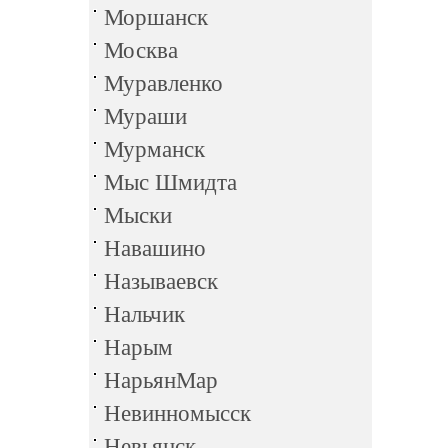
Моршанск
Москва
Муравленко
Мураши
Мурманск
Мыс Шмидта
Мыски
Навашино
Называевск
Нальчик
Нарым
НарьянМар
Невинномысск
Невьянск