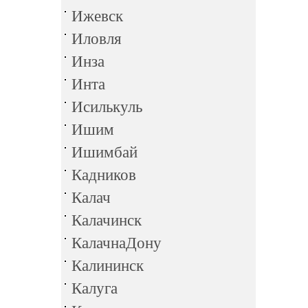
Ижевск
Иловля
Инза
Инта
Исилькуль
Ишим
Ишимбай
Кадников
Калач
Калачинск
КалачнаДону
Калининск
Калуга