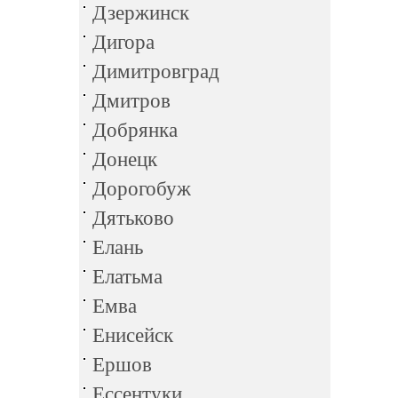
Дзержинск
Дигора
Димитровград
Дмитров
Добрянка
Донецк
Дорогобуж
Дятьково
Елань
Елатьма
Емва
Енисейск
Ершов
Ессентуки