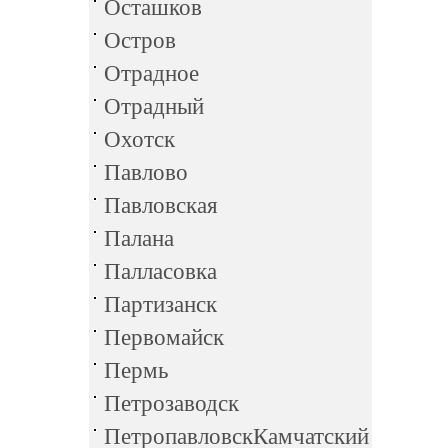
Осташков
Остров
Отрадное
Отрадный
Охотск
Павлово
Павловская
Палана
Палласовка
Партизанск
Первомайск
Пермь
Петрозаводск
ПетропавловскКамчатский