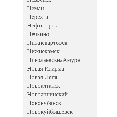
Неман
Нерехта
Нефтегорск
Нечкино
Нижневартовск
Нижнекамск
НиколаевскнаАмуре
Новая Игирма
Новая Ляля
Новоалтайск
Новоаннинский
Новокубанск
Новокуйбышевск