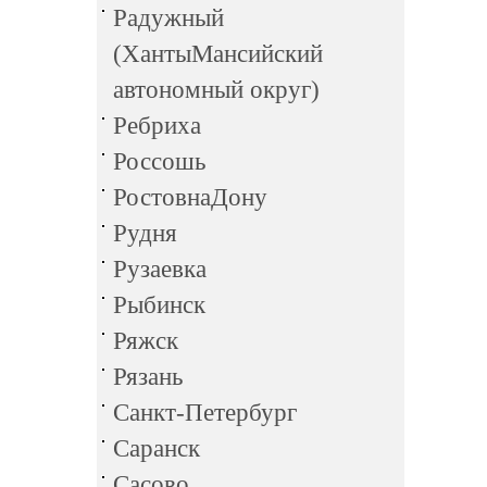
Радужный
(ХантыМансийский
автономный округ)
Ребриха
Россошь
РостовнаДону
Рудня
Рузаевка
Рыбинск
Ряжск
Рязань
Санкт-Петербург
Саранск
Сасово