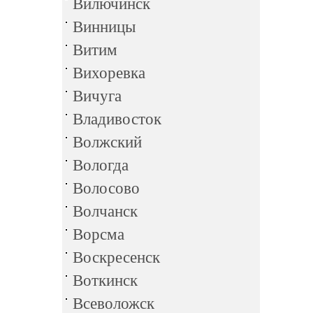
Вилючинск
Винницы
Витим
Вихоревка
Вичуга
Владивосток
Волжский
Вологда
Волосово
Волчанск
Ворсма
Воскресенск
Воткинск
Всеволожск