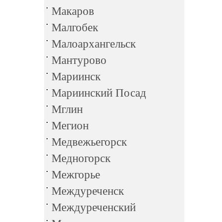
Макаров
Малгобек
Малоархангельск
Мантурово
Мариинск
Мариинский Посад
Мглин
Мегион
Медвежьегорск
Медногорск
Межгорье
Междуреченск
Междуреченский