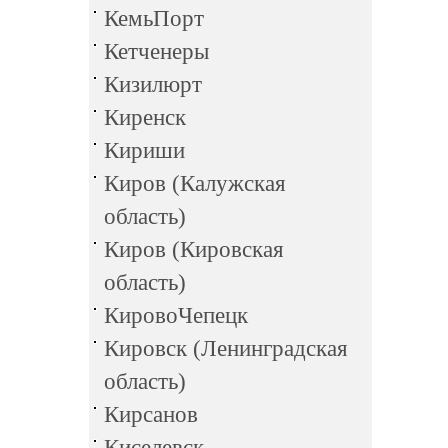
КемьПорт
Кетченеры
Кизилюрт
Киренск
Кириши
Киров (Калужская
область)
Киров (Кировская
область)
КировоЧепецк
Кировск (Ленинградская
область)
Кирсанов
Киселевск