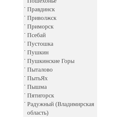
Пошехонье
Правдинск
Приволжск
Приморск
Псебай
Пустошка
Пушкин
Пушкинские Горы
Пыталово
ПытьЯх
Пышма
Пятигорск
Радужный (Владимирская
область)