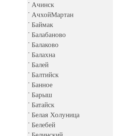
Ачинск
АчхойМартан
Баймак
Балабаново
Балаково
Балахна
Балей
Балтийск
Банное
Барыш
Батайск
Белая Холуница
Белебей
Белинский