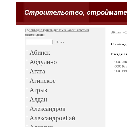
Где выгодно купить диплом в России советы и
Абинск
> С
рекомендации
Слобод
Абинск
Раздел
Абдулино
ООО ЭЛ
ООО Комп
Агата
ООО ЕВ
Агинское
Агрыз
Алдан
Александров
АлександровГай