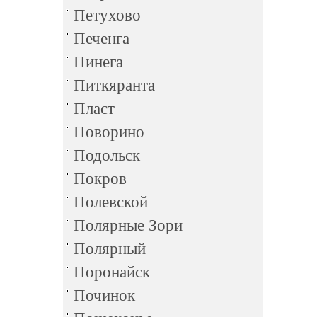
Петухово
Печенга
Пинега
Питкяранта
Пласт
Поворино
Подольск
Покров
Полевской
Полярные Зори
Полярный
Поронайск
Починок