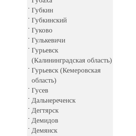
Губаха
Губкин
Губкинский
Гуково
Гулькевичи
Гурьевск
(Калининградская область)
Гурьевск (Кемеровская
область)
Гусев
Дальнереченск
Дегтярск
Демидов
Демянск