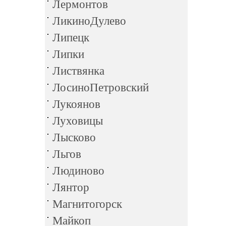
Лермонтов
ЛикиноДулево
Липецк
Липки
Листвянка
ЛосиноПетровский
Лукоянов
Луховицы
Лысково
Льгов
Людиново
Лянтор
Магнитогорск
Майкоп