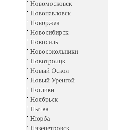
Новомосковск
Новопавловск
Новоржев
Новосибирск
Новосиль
Новосокольники
Новотроицк
Новый Оскол
Новый Уренгой
Ноглики
Ноябрьск
Нытва
Нюрба
Нязепетровск