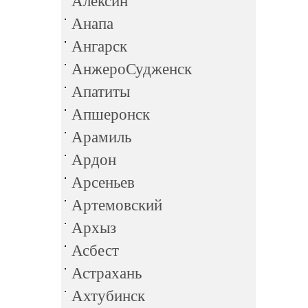
Алексин
Анапа
Ангарск
АнжероСудженск
Апатиты
Апшеронск
Арамиль
Ардон
Арсеньев
Артемовский
Архыз
Асбест
Астрахань
Ахтубинск