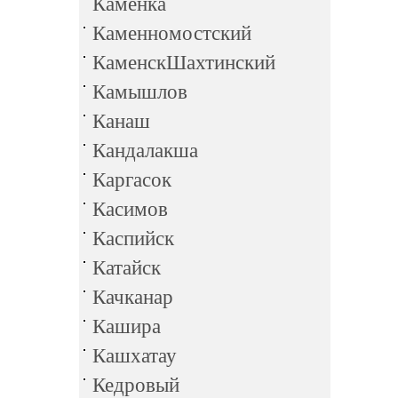
Каменка
Каменномостский
КаменскШахтинский
Камышлов
Канаш
Кандалакша
Каргасок
Касимов
Каспийск
Катайск
Качканар
Кашира
Кашхатау
Кедровый