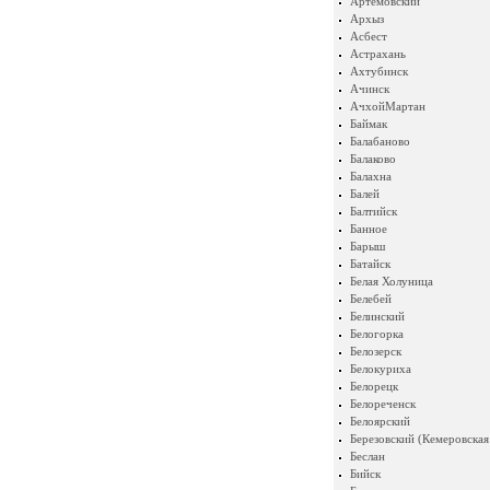
Артемовский
Архыз
Асбест
Астрахань
Ахтубинск
Ачинск
АчхойМартан
Баймак
Балабаново
Балаково
Балахна
Балей
Балтийск
Банное
Барыш
Батайск
Белая Холуница
Белебей
Белинский
Белогорка
Белозерск
Белокуриха
Белорецк
Белореченск
Белоярский
Березовский (Кемеровская
Беслан
Бийск