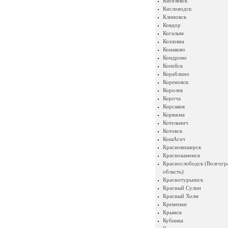
Киселевск
Кисловодск
Климовск
Ковдор
Когалым
Козловка
Конаково
Кондрово
Копейск
Кораблино
Кореновск
Королев
Короча
Корсаков
Коряжма
Котельнич
Котовск
КошАгач
Красновишерск
Краснокаменск
Краснослободск (Волгогр
область)
Краснотурьинск
Красный Сулин
Красный Холм
Кременки
Крымск
Кубинка