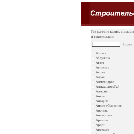
Где выгодно купить диплом в
и рекомендации
Абинск
Абдулино
Агата
Агинское
Агрыз
Алдан
Александров
АлександровГай
Алексин
Анапа
Ангарск
АнжероСудженск
Апатиты
Апшеронск
Арамиль
Ардон
Арсеньев