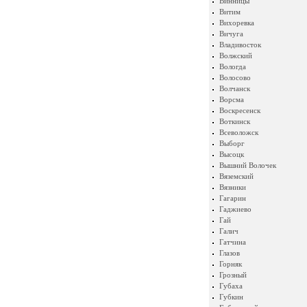
Винницы
Витим
Вихоревка
Вичуга
Владивосток
Волжский
Вологда
Волосово
Волчанск
Ворсма
Воскресенск
Воткинск
Всеволожск
Выборг
Высоцк
Вышний Волочек
Вяземский
Вязники
Гагарин
Гаджиево
Гай
Галич
Гатчина
Глазов
Горняк
Грозный
Губаха
Губкин