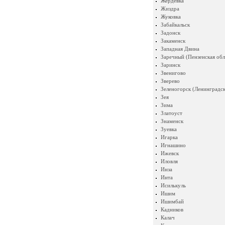
Жердевка
Жиздра
Жуковка
Забайкальск
Задонск
Закаменск
Западная Двина
Заречный (Пензенская обл
Заринск
Звенигово
Зверево
Зеленогорск (Ленинградск
Зея
Зима
Златоуст
Знаменск
Зуевка
Игарка
Игнашино
Ижевск
Иловля
Инза
Инта
Исилькуль
Ишим
Ишимбай
Кадников
Калач