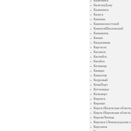
Калачинск
КалачнаДону
Калининск
Калуга
Каменка
Каменномостский
КаменскШахтинский
Камышлов
Канаш
Кандалакша
Каргасок
Касимов
Каспийск
Катайск
Качканар
Кашира
Кашхатау
Кедровый
КемьПорт
Кетченеры
Кизилюрт
Киренск
Кириши
Киров (Калужская область
Киров (Кировская область
КировоЧепецк
Кировск (Ленинградская о
Кирсанов