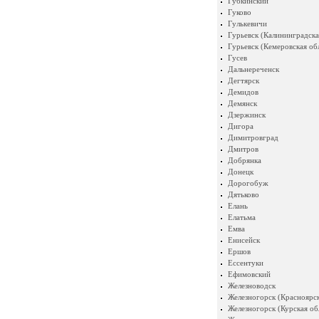
Губкинский
Гуково
Гулькевичи
Гурьевск (Калининградска
Гурьевск (Кемеровская об
Гусев
Дальнереченск
Дегтярск
Демидов
Демянск
Дзержинск
Дигора
Димитровград
Дмитров
Добрянка
Донецк
Дорогобуж
Дятьково
Елань
Елатьма
Емва
Енисейск
Ершов
Ессентуки
Ефимовский
Железноводск
Железногорск (Красноярск
Железногорск (Курская об