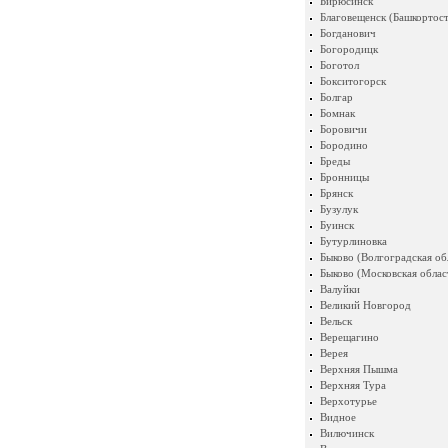
Бирюсинск
Благовещенск (Башкортост
Богданович
Богородицк
Боготол
Бокситогорск
Болгар
Бомнак
Боровичи
Бородино
Бреды
Бронницы
Брянск
Бузулук
Буинск
Бутурлиновка
Быково (Волгоградская об
Быково (Московская облас
Валуйки
Великий Новгород
Вельск
Верещагино
Верея
Верхняя Пышма
Верхняя Тура
Верхотурье
Видное
Вилючинск