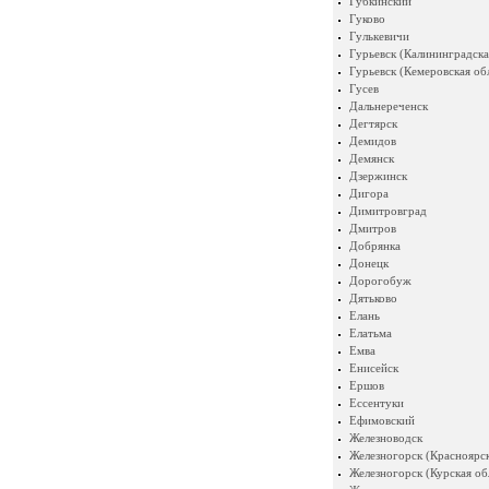
Губкинский
Гуково
Гулькевичи
Гурьевск (Калининградска
Гурьевск (Кемеровская об
Гусев
Дальнереченск
Дегтярск
Демидов
Демянск
Дзержинск
Дигора
Димитровград
Дмитров
Добрянка
Донецк
Дорогобуж
Дятьково
Елань
Елатьма
Емва
Енисейск
Ершов
Ессентуки
Ефимовский
Железноводск
Железногорск (Красноярск
Железногорск (Курская об