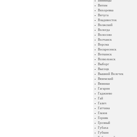
Винницы
Витим
Вихоревка
Вичуга
Владивосток
Волжский
Вологда
Волосово
Волчанск
Ворсма
Воскресенск
Воткинск
Всеволожск
Выборг
Высоцк
Вышний Волочек
Вяземский
Вязники
Гагарин
Гаджиево
Гай
Галич
Гатчина
Глазов
Горняк
Грозный
Губаха
Губкин