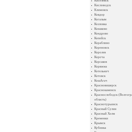
Киселевск
Кисловодск
Климовск
Ковдор
Когалым
Козловка
Конаково
Кондрово
Копейск
Кораблино
Кореновск
Королев
Короча
Корсаков
Коряжма
Котельнич
Котовск
КошАгач
Красновишерск
Краснокаменск
Краснослободск (Волгогр
область)
Краснотурьинск
Красный Сулин
Красный Холм
Кременки
Крымск
Кубинка