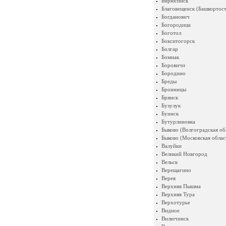
Бирюсинск
Благовещенск (Башкортост
Богданович
Богородицк
Боготол
Бокситогорск
Болгар
Бомнак
Боровичи
Бородино
Бреды
Бронницы
Брянск
Бузулук
Буинск
Бутурлиновка
Быково (Волгоградская об
Быково (Московская облас
Валуйки
Великий Новгород
Вельск
Верещагино
Верея
Верхняя Пышма
Верхняя Тура
Верхотурье
Видное
Вилючинск