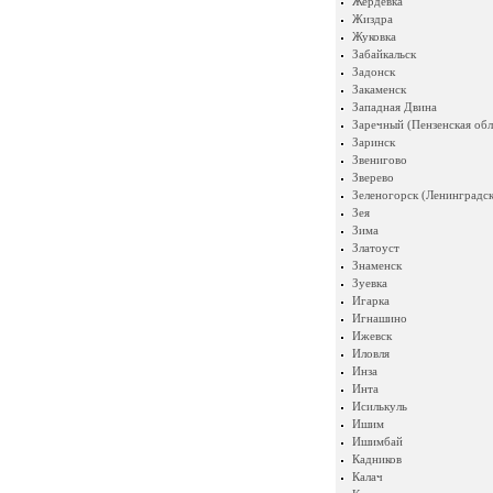
Жердевка
Жиздра
Жуковка
Забайкальск
Задонск
Закаменск
Западная Двина
Заречный (Пензенская обл
Заринск
Звенигово
Зверево
Зеленогорск (Ленинградск
Зея
Зима
Златоуст
Знаменск
Зуевка
Игарка
Игнашино
Ижевск
Иловля
Инза
Инта
Исилькуль
Ишим
Ишимбай
Кадников
Калач