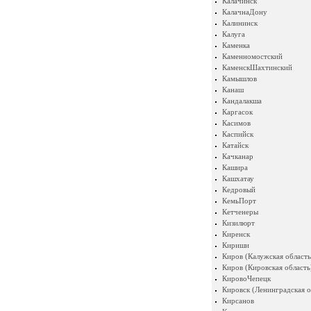
Калачинск
КалачнаДону
Калининск
Калуга
Каменка
Каменномостский
КаменскШахтинский
Камышлов
Канаш
Кандалакша
Каргасок
Касимов
Каспийск
Катайск
Качканар
Кашира
Кашхатау
Кедровый
КемьПорт
Кетченеры
Кизилюрт
Киренск
Кириши
Киров (Калужская область
Киров (Кировская область
КировоЧепецк
Кировск (Ленинградская о
Кирсанов