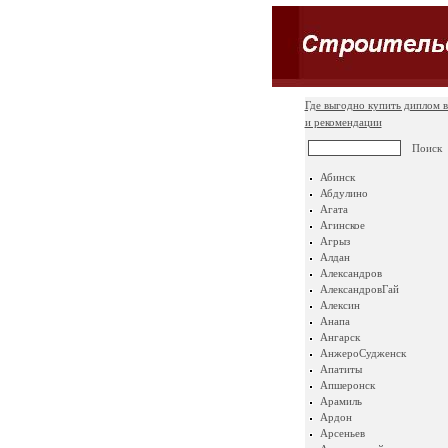
Где выгодно купить диплом в
и рекомендации
Абинск
Абдулино
Агата
Агинское
Агрыз
Алдан
Александров
АлександровГай
Алексин
Анапа
Ангарск
АнжероСудженск
Апатиты
Апшеронск
Арамиль
Ардон
Арсеньев