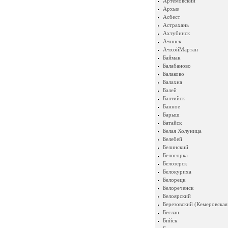
Артемовский
Архыз
Асбест
Астрахань
Ахтубинск
Ачинск
АчхойМартан
Баймак
Балабаново
Балаково
Балахна
Балей
Балтийск
Банное
Барыш
Батайск
Белая Холуница
Белебей
Белинский
Белогорка
Белозерск
Белокуриха
Белорецк
Белореченск
Белоярский
Березовский (Кемеровская
Беслан
Бийск