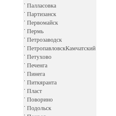
Палласовка
Партизанск
Первомайск
Пермь
Петрозаводск
ПетропавловскКамчатский
Петухово
Печенга
Пинега
Питкяранта
Пласт
Поворино
Подольск