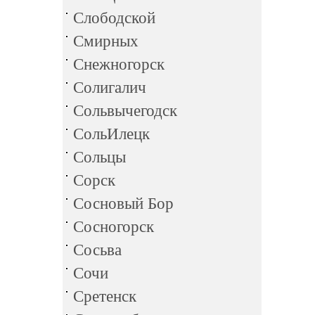
Слободской
Смирных
Снежногорск
Солигалич
Сольвычегодск
СольИлецк
Сольцы
Сорск
Сосновый Бор
Сосногорск
Сосьва
Сочи
Сретенск