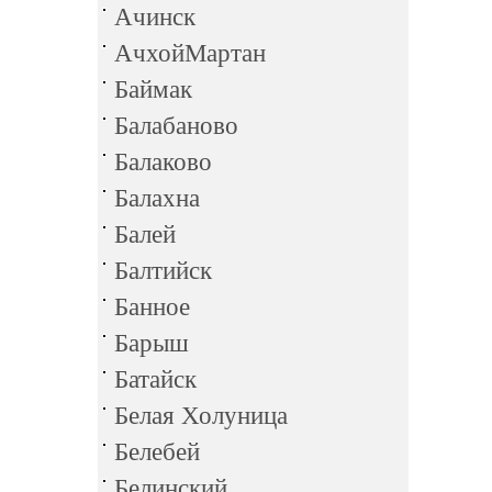
Ачинск
АчхойМартан
Баймак
Балабаново
Балаково
Балахна
Балей
Балтийск
Банное
Барыш
Батайск
Белая Холуница
Белебей
Белинский