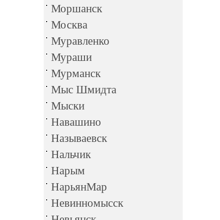
Моршанск
Москва
Муравленко
Мураши
Мурманск
Мыс Шмидта
Мыски
Навашино
Называевск
Нальчик
Нарым
НарьянМар
Невинномысск
Невьянск