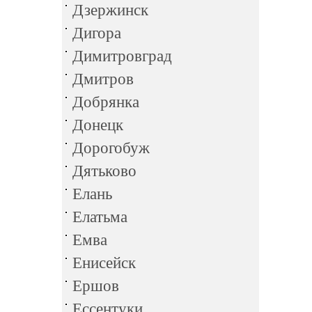
Дзержинск
Дигора
Димитровград
Дмитров
Добрянка
Донецк
Дорогобуж
Дятьково
Елань
Елатьма
Емва
Енисейск
Ершов
Ессентуки