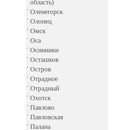
область)
Оленегорск
Олонец
Омск
Оса
Осинники
Осташков
Остров
Отрадное
Отрадный
Охотск
Павлово
Павловская
Палана