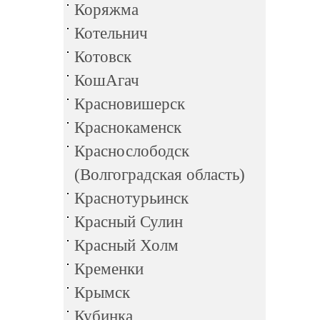
Коряжма
Котельнич
Котовск
КошАгач
Красновишерск
Краснокаменск
Краснослободск
(Волгоградская область)
Краснотурьинск
Красный Сулин
Красный Холм
Кременки
Крымск
Кубинка