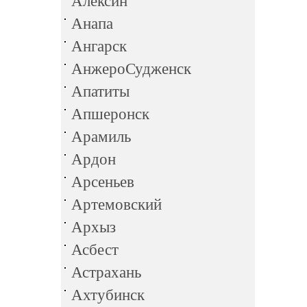
Алексин
Анапа
Ангарск
АнжероСудженск
Апатиты
Апшеронск
Арамиль
Ардон
Арсеньев
Артемовский
Архыз
Асбест
Астрахань
Ахтубинск