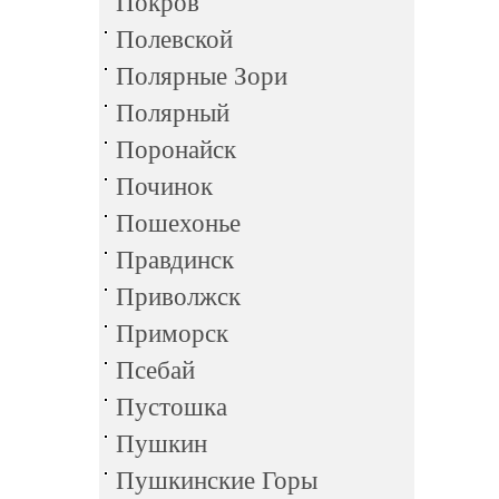
Покров
Полевской
Полярные Зори
Полярный
Поронайск
Починок
Пошехонье
Правдинск
Приволжск
Приморск
Псебай
Пустошка
Пушкин
Пушкинские Горы