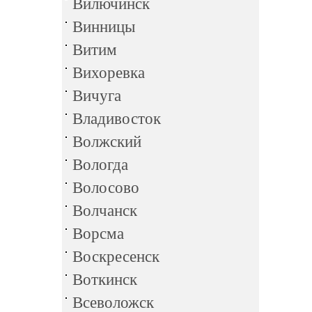
Вилючинск
Винницы
Витим
Вихоревка
Вичуга
Владивосток
Волжский
Вологда
Волосово
Волчанск
Ворсма
Воскресенск
Воткинск
Всеволожск