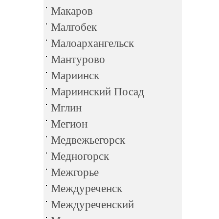
Макаров
Малгобек
Малоархангельск
Мантурово
Мариинск
Мариинский Посад
Мглин
Мегион
Медвежьегорск
Медногорск
Межгорье
Междуреченск
Междуреченский