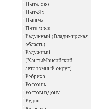
Пыталово
ПытьЯх
Пышма
Пятигорск
Радужный (Владимирская
область)
Радужный
(ХантыМансийский
автономный округ)
Ребриха
Россошь
РостовнаДону
Рудня
Рузаевка