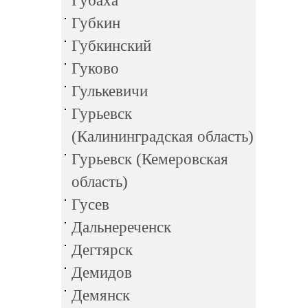
Губаха
Губкин
Губкинский
Гуково
Гулькевичи
Гурьевск
(Калининградская область)
Гурьевск (Кемеровская
область)
Гусев
Дальнереченск
Дегтярск
Демидов
Демянск