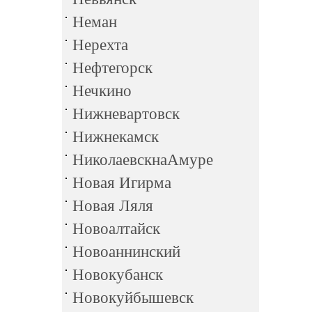
Неман
Нерехта
Нефтегорск
Нечкино
Нижневартовск
Нижнекамск
НиколаевскнаАмуре
Новая Игирма
Новая Ляля
Новоалтайск
Новоаннинский
Новокубанск
Новокуйбышевск