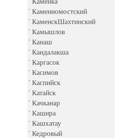
Каменка
Каменномостский
КаменскШахтинский
Камышлов
Канаш
Кандалакша
Каргасок
Касимов
Каспийск
Катайск
Качканар
Кашира
Кашхатау
Кедровый