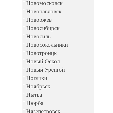
Новомосковск
Новопавловск
Новоржев
Новосибирск
Новосиль
Новосокольники
Новотроицк
Новый Оскол
Новый Уренгой
Ноглики
Ноябрьск
Нытва
Нюрба
Нязепетровск