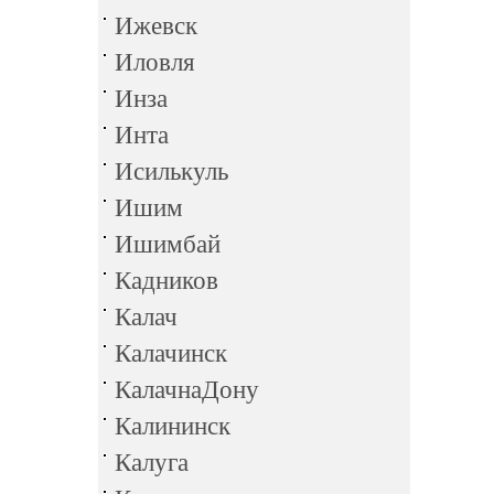
Ижевск
Иловля
Инза
Инта
Исилькуль
Ишим
Ишимбай
Кадников
Калач
Калачинск
КалачнаДону
Калининск
Калуга