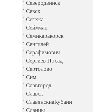
Северодвинск
Севск
Сегежа
Сеймчан
Семикаракорск
Сенгилей
Серафимович
Сергиев Посад
Сертолово
Сим
Славгород
Славск
СлавянскнаКубани
Сланцы