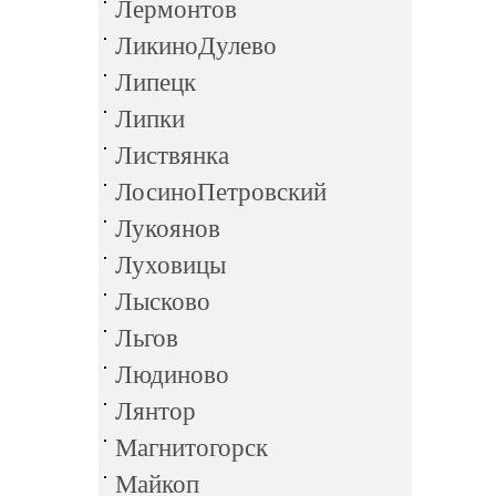
Лермонтов
ЛикиноДулево
Липецк
Липки
Листвянка
ЛосиноПетровский
Лукоянов
Луховицы
Лысково
Льгов
Людиново
Лянтор
Магнитогорск
Майкоп