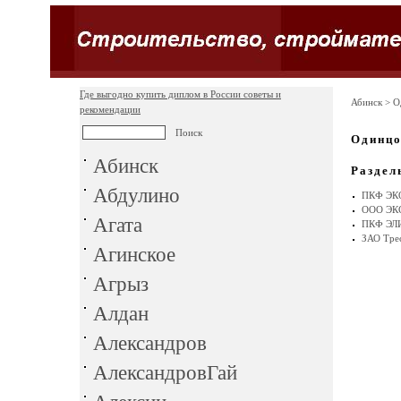
Где выгодно купить диплом в России советы и
Абинск
> О
рекомендации
Одинц
Абинск
Раздел
Абдулино
ПКФ ЭК
ООО ЭК
Агата
ПКФ ЭЛ
ЗАО Трес
Агинское
Агрыз
Алдан
Александров
АлександровГай