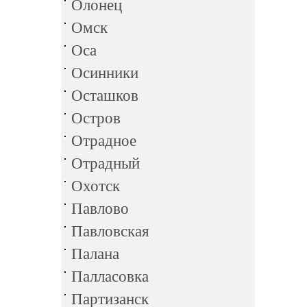
Олонец
Омск
Оса
Осинники
Осташков
Остров
Отрадное
Отрадный
Охотск
Павлово
Павловская
Палана
Палласовка
Партизанск