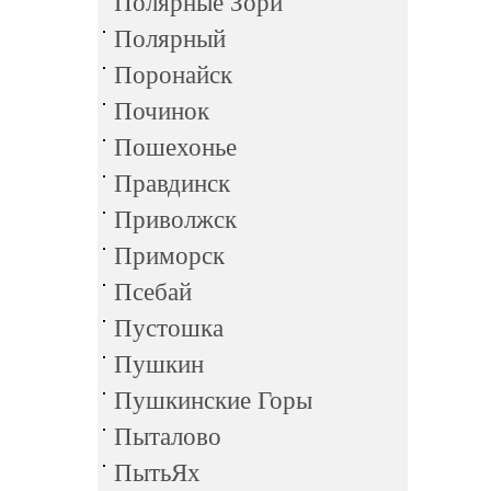
Полярные Зори
Полярный
Поронайск
Починок
Пошехонье
Правдинск
Приволжск
Приморск
Псебай
Пустошка
Пушкин
Пушкинские Горы
Пыталово
ПытьЯх