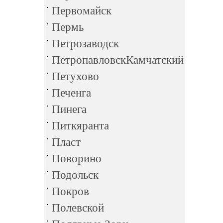
Первомайск
Пермь
Петрозаводск
ПетропавловскКамчатский
Петухово
Печенга
Пинега
Питкяранта
Пласт
Поворино
Подольск
Покров
Полевской