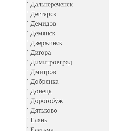
Дальнереченск
Дегтярск
Демидов
Демянск
Дзержинск
Дигора
Димитровград
Дмитров
Добрянка
Донецк
Дорогобуж
Дятьково
Елань
Елатьма