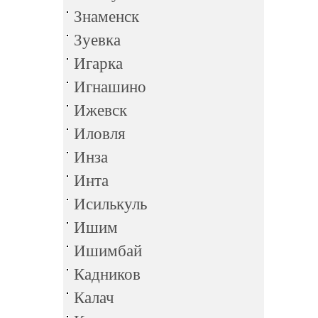
Знаменск
Зуевка
Игарка
Игнашино
Ижевск
Иловля
Инза
Инта
Исилькуль
Ишим
Ишимбай
Кадников
Калач