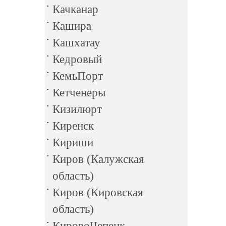
Качканар
Кашира
Кашхатау
Кедровый
КемьПорт
Кетченеры
Кизилюрт
Киренск
Кириши
Киров (Калужская
область)
Киров (Кировская
область)
КировоЧепецк