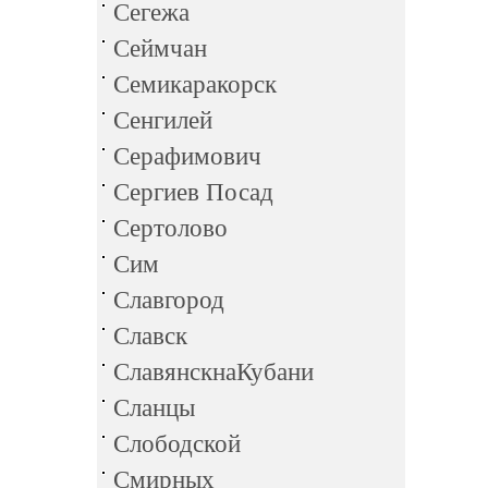
Сегежа
Сеймчан
Семикаракорск
Сенгилей
Серафимович
Сергиев Посад
Сертолово
Сим
Славгород
Славск
СлавянскнаКубани
Сланцы
Слободской
Смирных