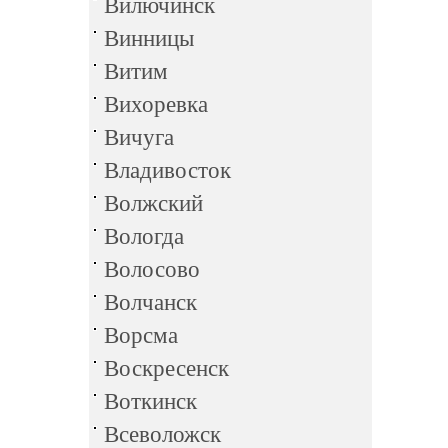
Вилючинск
Винницы
Витим
Вихоревка
Вичуга
Владивосток
Волжский
Вологда
Волосово
Волчанск
Ворсма
Воскресенск
Воткинск
Всеволожск