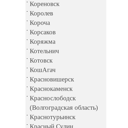
Кореновск
Королев
Короча
Корсаков
Коряжма
Котельнич
Котовск
КошАгач
Красновишерск
Краснокаменск
Краснослободск
(Волгоградская область)
Краснотурьинск
Красный Сулин