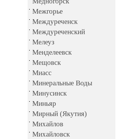
Медногорск
Межгорье
Междуреченск
Междуреченский
Мелеуз
Менделеевск
Мещовск
Миасс
Минеральные Воды
Минусинск
Миньяр
Мирный (Якутия)
Михайлов
Михайловск