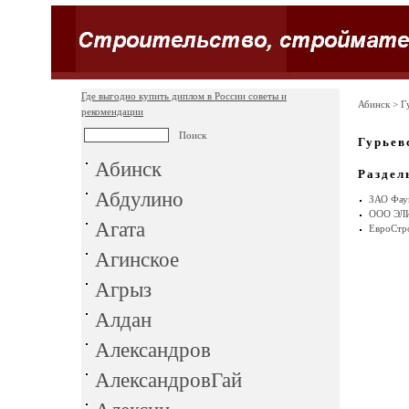
Где выгодно купить диплом в России советы и
Абинск
> Гу
рекомендации
Гурьев
Абинск
Раздел
Абдулино
ЗАО Фаун
ООО ЭЛ
Агата
ЕвроСтр
Агинское
Агрыз
Алдан
Александров
АлександровГай