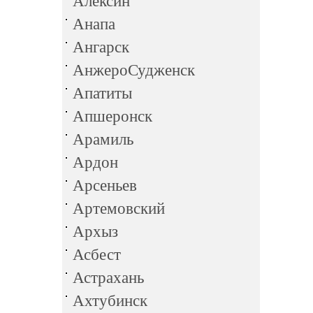
Алексин
Анапа
Ангарск
АнжероСудженск
Апатиты
Апшеронск
Арамиль
Ардон
Арсеньев
Артемовский
Архыз
Асбест
Астрахань
Ахтубинск