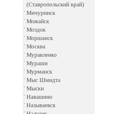
(Ставропольский край)
Мичуринск
Можайск
Моздок
Моршанск
Москва
Муравленко
Мураши
Мурманск
Мыс Шмидта
Мыски
Навашино
Называевск
Нальчик