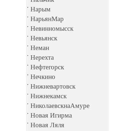
Нарым
НарьянМар
Невинномысск
Невьянск
Неман
Нерехта
Нефтегорск
Нечкино
Нижневартовск
Нижнекамск
НиколаевскнаАмуре
Новая Игирма
Новая Ляля