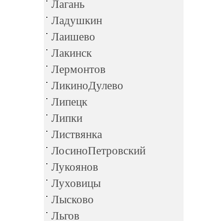
Лагань
Ладушкин
Лаишево
Лакинск
Лермонтов
ЛикиноДулево
Липецк
Липки
Листвянка
ЛосиноПетровский
Лукоянов
Луховицы
Лысково
Льгов