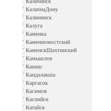
Калачинск
КалачнаДону
Калининск
Калуга
Каменка
Каменномостский
КаменскШахтинский
Камышлов
Канаш
Кандалакша
Каргасок
Касимов
Каспийск
Катайск