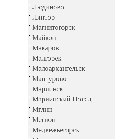
Людиново
Лянтор
Магнитогорск
Майкоп
Макаров
Малгобек
Малоархангельск
Мантурово
Мариинск
Мариинский Посад
Мглин
Мегион
Медвежьегорск