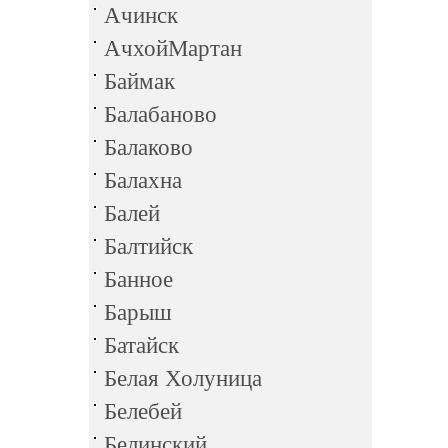
Ачинск
АчхойМартан
Баймак
Балабаново
Балаково
Балахна
Балей
Балтийск
Банное
Барыш
Батайск
Белая Холуница
Белебей
Белинский