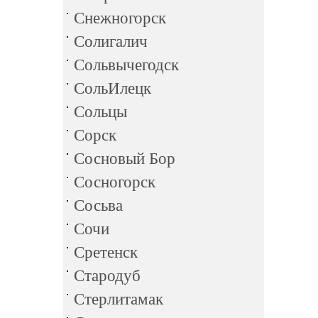
Снежногорск
Солигалич
Сольвычегодск
СольИлецк
Сольцы
Сорск
Сосновый Бор
Сосногорск
Сосьва
Сочи
Сретенск
Стародуб
Стерлитамак