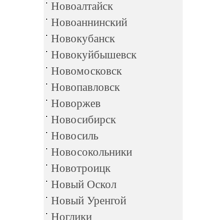
Новоалтайск
Новоаннинский
Новокубанск
Новокуйбышевск
Новомосковск
Новопавловск
Новоржев
Новосибирск
Новосиль
Новосокольники
Новотроицк
Новый Оскол
Новый Уренгой
Ноглики