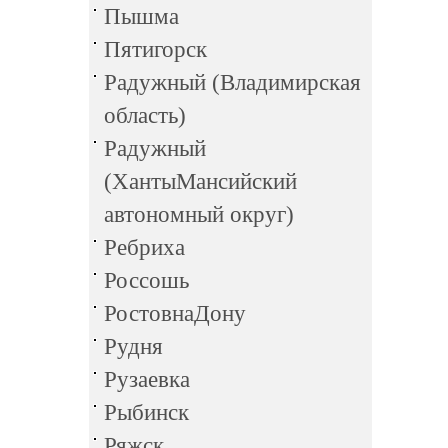
Пышма
Пятигорск
Радужный (Владимирская
область)
Радужный
(ХантыМансийский
автономный округ)
Ребриха
Россошь
РостовнаДону
Рудня
Рузаевка
Рыбинск
Ряжск