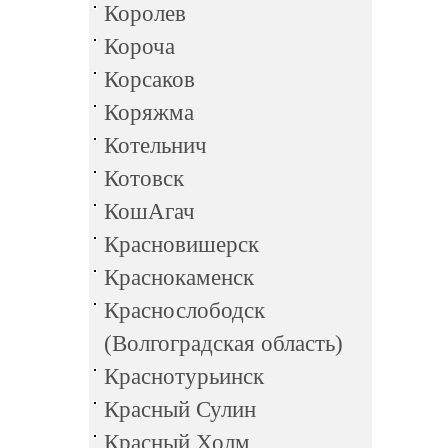
Королев
Короча
Корсаков
Коряжма
Котельнич
Котовск
КошАгач
Красновишерск
Краснокаменск
Краснослободск
(Волгоградская область)
Краснотурьинск
Красный Сулин
Красный Холм