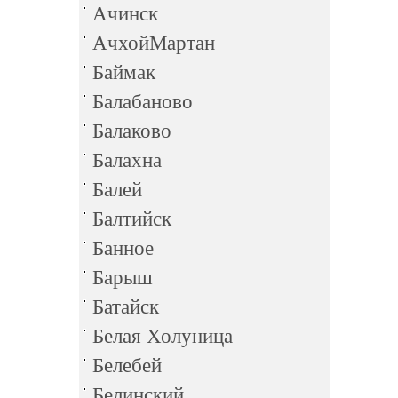
Ачинск
АчхойМартан
Баймак
Балабаново
Балаково
Балахна
Балей
Балтийск
Банное
Барыш
Батайск
Белая Холуница
Белебей
Белинский