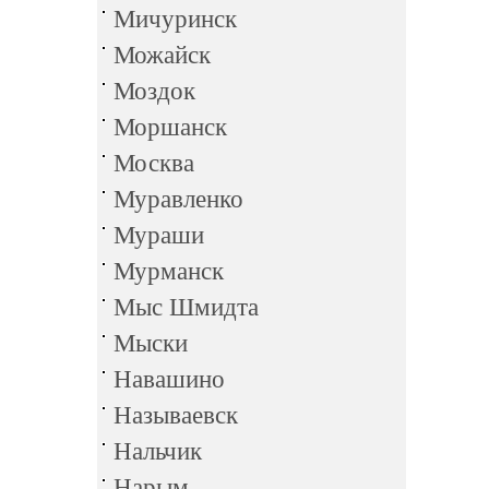
Мичуринск
Можайск
Моздок
Моршанск
Москва
Муравленко
Мураши
Мурманск
Мыс Шмидта
Мыски
Навашино
Называевск
Нальчик
Нарым