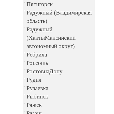
Пятигорск
Радужный (Владимирская
область)
Радужный
(ХантыМансийский
автономный округ)
Ребриха
Россошь
РостовнаДону
Рудня
Рузаевка
Рыбинск
Ряжск
Рязань