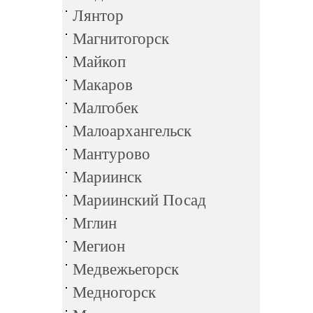
Лянтор
Магнитогорск
Майкоп
Макаров
Малгобек
Малоархангельск
Мантурово
Мариинск
Мариинский Посад
Мглин
Мегион
Медвежьегорск
Медногорск