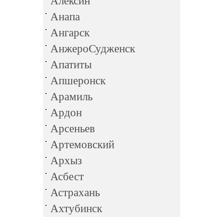
Алексин
Анапа
Ангарск
АнжероСудженск
Апатиты
Апшеронск
Арамиль
Ардон
Арсеньев
Артемовский
Архыз
Асбест
Астрахань
Ахтубинск