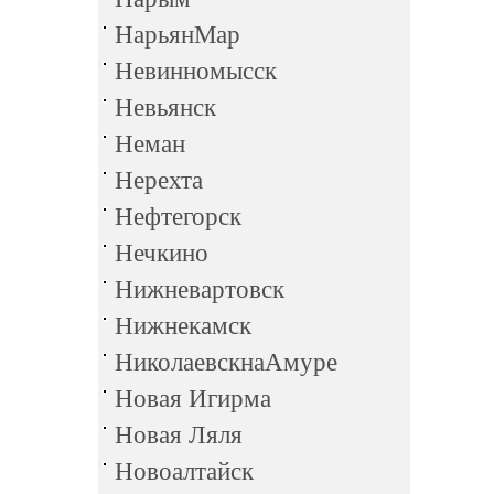
НарьянМар
Невинномысск
Невьянск
Неман
Нерехта
Нефтегорск
Нечкино
Нижневартовск
Нижнекамск
НиколаевскнаАмуре
Новая Игирма
Новая Ляля
Новоалтайск