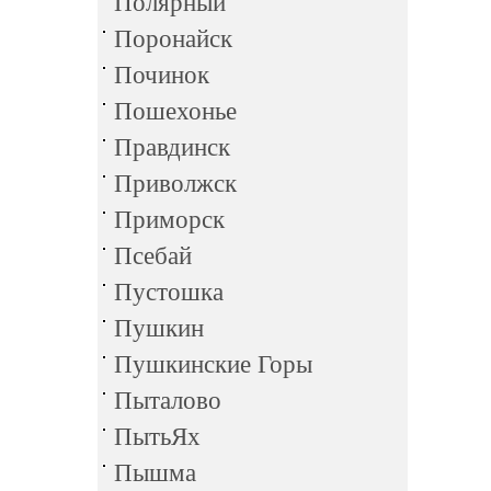
Полярный
Поронайск
Починок
Пошехонье
Правдинск
Приволжск
Приморск
Псебай
Пустошка
Пушкин
Пушкинские Горы
Пыталово
ПытьЯх
Пышма