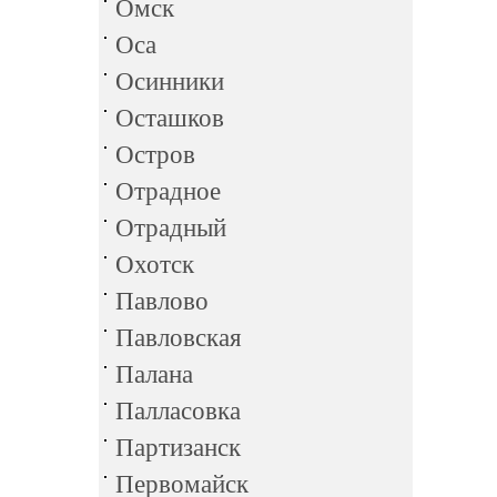
Омск
Оса
Осинники
Осташков
Остров
Отрадное
Отрадный
Охотск
Павлово
Павловская
Палана
Палласовка
Партизанск
Первомайск