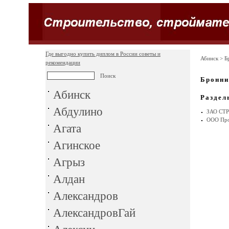
Где выгодно купить диплом в России советы и
Абинск
> Б
рекомендации
Бронн
Абинск
Раздел
Абдулино
ЗАО СТ
ООО Про
Агата
Агинское
Агрыз
Алдан
Александров
АлександровГай