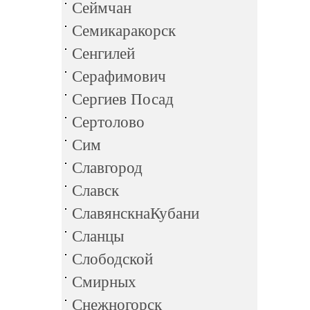
Сеймчан
Семикаракорск
Сенгилей
Серафимович
Сергиев Посад
Сертолово
Сим
Славгород
Славск
СлавянскнаКубани
Сланцы
Слободской
Смирных
Снежногорск