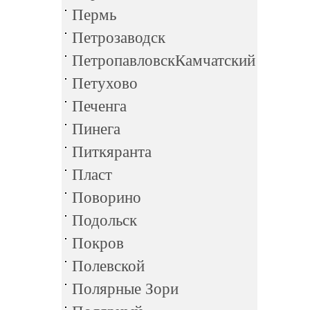
Пермь
Петрозаводск
ПетропавловскКамчатский
Петухово
Печенга
Пинега
Питкяранта
Пласт
Поворино
Подольск
Покров
Полевской
Полярные Зори