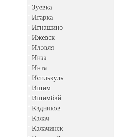
Зуевка
Игарка
Игнашино
Ижевск
Иловля
Инза
Инта
Исилькуль
Ишим
Ишимбай
Кадников
Калач
Калачинск