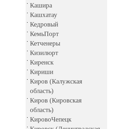
Кашира
Кашхатау
Кедровый
КемьПорт
Кетченеры
Кизилюрт
Киренск
Кириши
Киров (Калужская
область)
Киров (Кировская
область)
КировоЧепецк
Кировск (Ленинградская