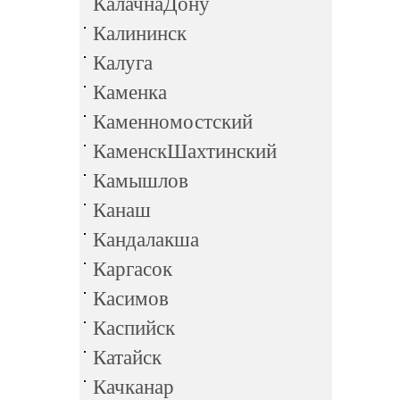
КалачнаДону
Калининск
Калуга
Каменка
Каменномостский
КаменскШахтинский
Камышлов
Канаш
Кандалакша
Каргасок
Касимов
Каспийск
Катайск
Качканар