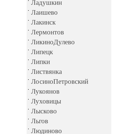
Ладушкин
Лаишево
Лакинск
Лермонтов
ЛикиноДулево
Липецк
Липки
Листвянка
ЛосиноПетровский
Лукоянов
Луховицы
Лысково
Льгов
Людиново