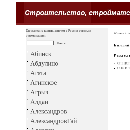
Где выгодно купить диплом в России советы и
Абинск
> Б
рекомендации
Балтий
Абинск
Раздел
Абдулино
СПЕЦСТ
ООО ИН
Агата
Агинское
Агрыз
Алдан
Александров
АлександровГай