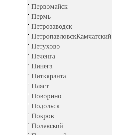
Первомайск
Пермь
Петрозаводск
ПетропавловскКамчатский
Петухово
Печенга
Пинега
Питкяранта
Пласт
Поворино
Подольск
Покров
Полевской