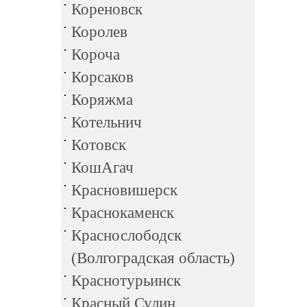
Кореновск
Королев
Короча
Корсаков
Коряжма
Котельнич
Котовск
КошАгач
Красновишерск
Краснокаменск
Краснослободск
(Волгоградская область)
Краснотурьинск
Красный Сулин