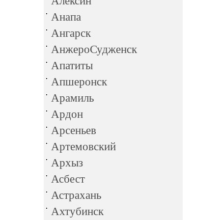
Алексин
Анапа
Ангарск
АнжероСудженск
Апатиты
Апшеронск
Арамиль
Ардон
Арсеньев
Артемовский
Архыз
Асбест
Астрахань
Ахтубинск