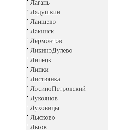
Лагань
Ладушкин
Лаишево
Лакинск
Лермонтов
ЛикиноДулево
Липецк
Липки
Листвянка
ЛосиноПетровский
Лукоянов
Луховицы
Лысково
Льгов