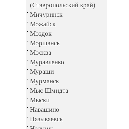
(Ставропольский край)
Мичуринск
Можайск
Моздок
Моршанск
Москва
Муравленко
Мураши
Мурманск
Мыс Шмидта
Мыски
Навашино
Называевск
Нальчик