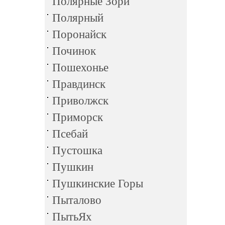
Полярные Зори
Полярный
Поронайск
Починок
Пошехонье
Правдинск
Приволжск
Приморск
Псебай
Пустошка
Пушкин
Пушкинские Горы
Пыталово
ПытьЯх