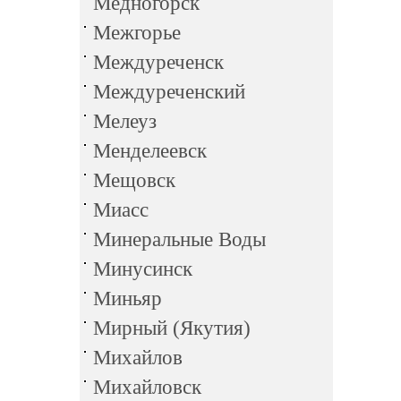
Медногорск
Межгорье
Междуреченск
Междуреченский
Мелеуз
Менделеевск
Мещовск
Миасс
Минеральные Воды
Минусинск
Миньяр
Мирный (Якутия)
Михайлов
Михайловск