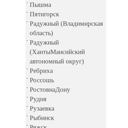
Пышма
Пятигорск
Радужный (Владимирская
область)
Радужный
(ХантыМансийский
автономный округ)
Ребриха
Россошь
РостовнаДону
Рудня
Рузаевка
Рыбинск
Ряжск