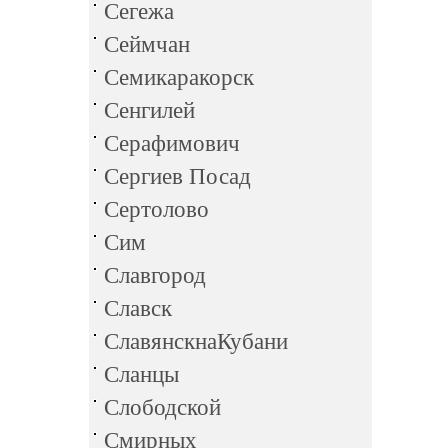
Сегежа
Сеймчан
Семикаракорск
Сенгилей
Серафимович
Сергиев Посад
Сертолово
Сим
Славгород
Славск
СлавянскнаКубани
Сланцы
Слободской
Смирных