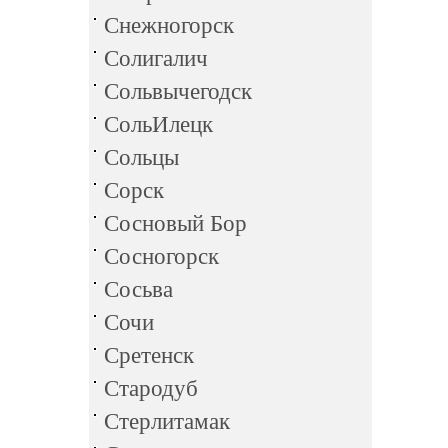
Снежногорск
Солигалич
Сольвычегодск
СольИлецк
Сольцы
Сорск
Сосновый Бор
Сосногорск
Сосьва
Сочи
Сретенск
Стародуб
Стерлитамак