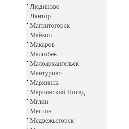
Людиново
Лянтор
Магнитогорск
Майкоп
Макаров
Малгобек
Малоархангельск
Мантурово
Мариинск
Мариинский Посад
Мглин
Мегион
Медвежьегорск