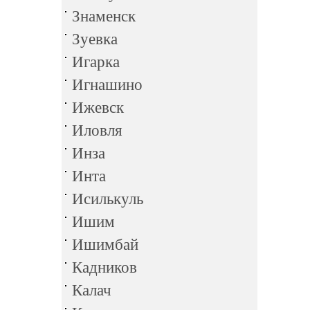
Знаменск
Зуевка
Игарка
Игнашино
Ижевск
Иловля
Инза
Инта
Исилькуль
Ишим
Ишимбай
Кадников
Калач