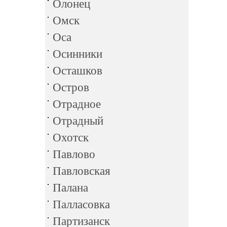
Олонец
Омск
Оса
Осинники
Осташков
Остров
Отрадное
Отрадный
Охотск
Павлово
Павловская
Палана
Палласовка
Партизанск