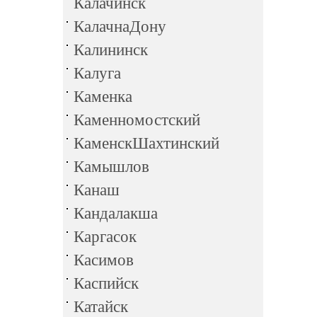
Калачинск
КалачнаДону
Калининск
Калуга
Каменка
Каменномостский
КаменскШахтинский
Камышлов
Канаш
Кандалакша
Каргасок
Касимов
Каспийск
Катайск