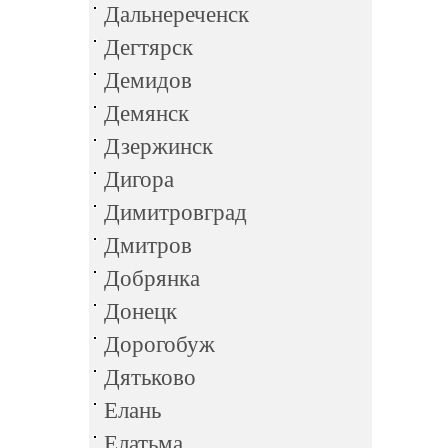
Дальнереченск
Дегтярск
Демидов
Демянск
Дзержинск
Дигора
Димитровград
Дмитров
Добрянка
Донецк
Дорогобуж
Дятьково
Елань
Елатьма