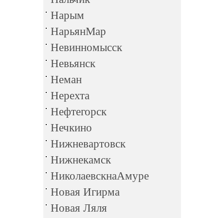
Нарым
НарьянМар
Невинномысск
Невьянск
Неман
Нерехта
Нефтегорск
Нечкино
Нижневартовск
Нижнекамск
НиколаевскнаАмуре
Новая Игирма
Новая Ляля