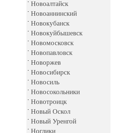
Новоалтайск
Новоаннинский
Новокубанск
Новокуйбышевск
Новомосковск
Новопавловск
Новоржев
Новосибирск
Новосиль
Новосокольники
Новотроицк
Новый Оскол
Новый Уренгой
Ноглики