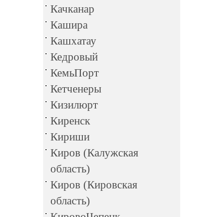
Качканар
Кашира
Кашхатау
Кедровый
КемьПорт
Кетченеры
Кизилюрт
Киренск
Кириши
Киров (Калужская
область)
Киров (Кировская
область)
КировоЧепецк