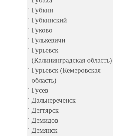
Губаха
Губкин
Губкинский
Гуково
Гулькевичи
Гурьевск
(Калининградская область)
Гурьевск (Кемеровская
область)
Гусев
Дальнереченск
Дегтярск
Демидов
Демянск