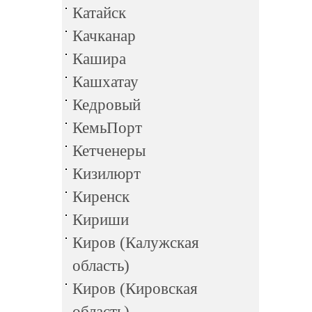
Катайск
Качканар
Кашира
Кашхатау
Кедровый
КемьПорт
Кетченеры
Кизилюрт
Киренск
Кириши
Киров (Калужская
область)
Киров (Кировская
область)