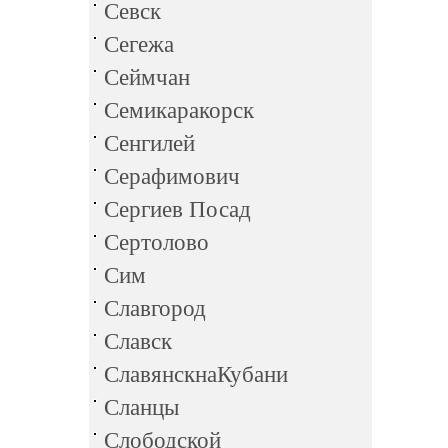
Севск
Сегежа
Сеймчан
Семикаракорск
Сенгилей
Серафимович
Сергиев Посад
Сертолово
Сим
Славгород
Славск
СлавянскнаКубани
Сланцы
Слободской