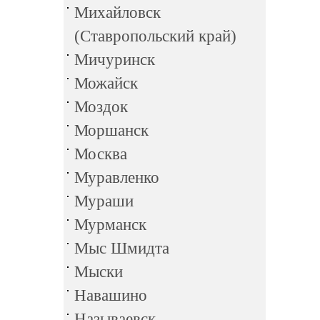
Михайловск
(Ставропольский край)
Мичуринск
Можайск
Моздок
Моршанск
Москва
Муравленко
Мураши
Мурманск
Мыс Шмидта
Мыски
Навашино
Называевск