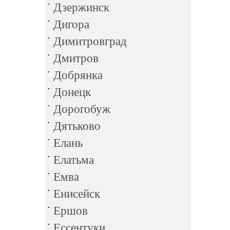
Дзержинск
Дигора
Димитровград
Дмитров
Добрянка
Донецк
Дорогобуж
Дятьково
Елань
Елатьма
Емва
Енисейск
Ершов
Ессентуки