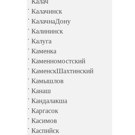
Калач
Калачинск
КалачнаДону
Калининск
Калуга
Каменка
Каменномостский
КаменскШахтинский
Камышлов
Канаш
Кандалакша
Каргасок
Касимов
Каспийск