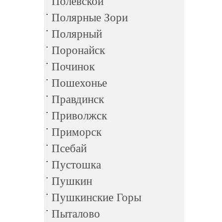
Полевской
Полярные Зори
Полярный
Поронайск
Починок
Пошехонье
Правдинск
Приволжск
Приморск
Псебай
Пустошка
Пушкин
Пушкинские Горы
Пыталово