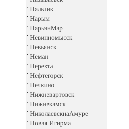
Нальчик
Нарым
НарьянМар
Невинномысск
Невьянск
Неман
Нерехта
Нефтегорск
Нечкино
Нижневартовск
Нижнекамск
НиколаевскнаАмуре
Новая Игирма