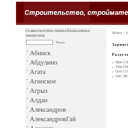
Где выгодно купить диплом в России советы и
Абинск
> З
рекомендации
Заринс
Абинск
Раздел
Абдулино
ПКФ СТ
ТРАСТП
Агата
ООО СУ
ОАО ЭК
Агинское
Агрыз
Алдан
Александров
АлександровГай