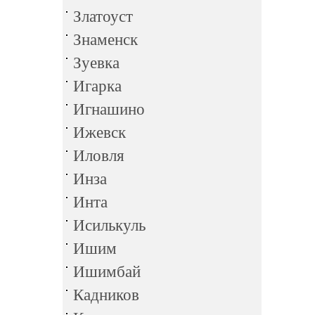
Златоуст
Знаменск
Зуевка
Игарка
Игнашино
Ижевск
Иловля
Инза
Инта
Исилькуль
Ишим
Ишимбай
Кадников