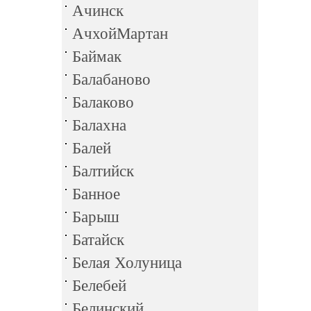
Ачинск
АчхойМартан
Баймак
Балабаново
Балаково
Балахна
Балей
Балтийск
Банное
Барыш
Батайск
Белая Холуница
Белебей
Белинский