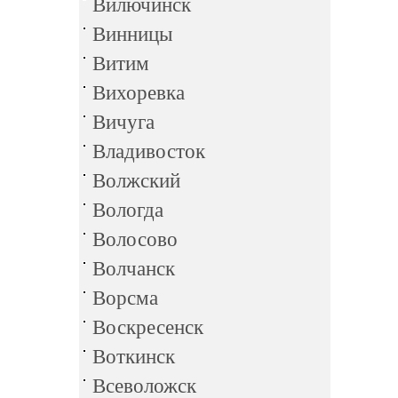
Вилючинск
Винницы
Витим
Вихоревка
Вичуга
Владивосток
Волжский
Вологда
Волосово
Волчанск
Ворсма
Воскресенск
Воткинск
Всеволожск