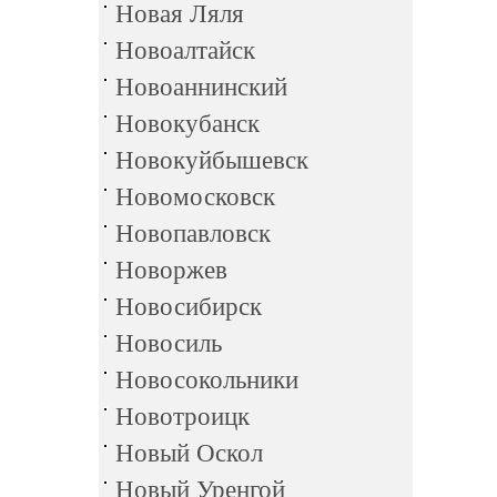
Новая Ляля
Новоалтайск
Новоаннинский
Новокубанск
Новокуйбышевск
Новомосковск
Новопавловск
Новоржев
Новосибирск
Новосиль
Новосокольники
Новотроицк
Новый Оскол
Новый Уренгой