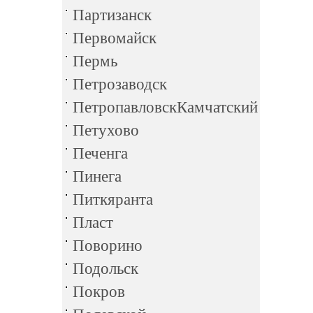
Партизанск
Первомайск
Пермь
Петрозаводск
ПетропавловскКамчатский
Петухово
Печенга
Пинега
Питкяранта
Пласт
Поворино
Подольск
Покров