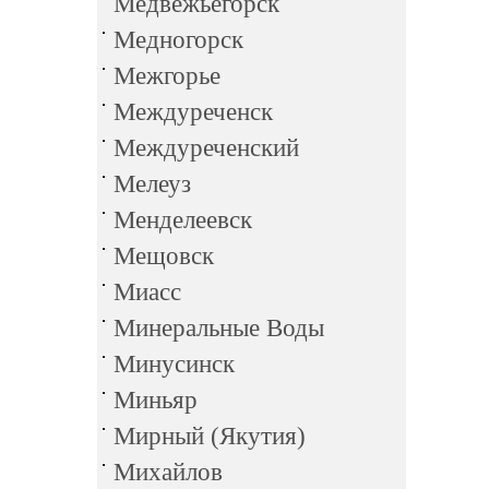
Медвежьегорск
Медногорск
Межгорье
Междуреченск
Междуреченский
Мелеуз
Менделеевск
Мещовск
Миасс
Минеральные Воды
Минусинск
Миньяр
Мирный (Якутия)
Михайлов