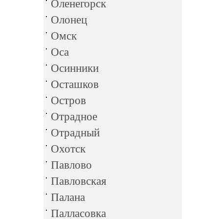
Оленегорск
Олонец
Омск
Оса
Осинники
Осташков
Остров
Отрадное
Отрадный
Охотск
Павлово
Павловская
Палана
Палласовка