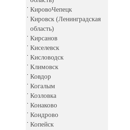
КировоЧепецк
Кировск (Ленинградская
область)
Кирсанов
Киселевск
Кисловодск
Климовск
Ковдор
Когалым
Козловка
Конаково
Кондрово
Копейск