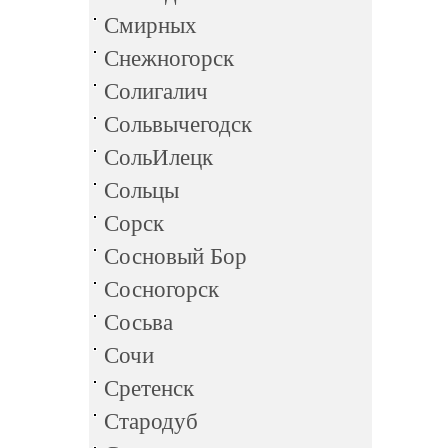
Смирных
Снежногорск
Солигалич
Сольвычегодск
СольИлецк
Сольцы
Сорск
Сосновый Бор
Сосногорск
Сосьва
Сочи
Сретенск
Стародуб