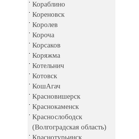
Кораблино
Кореновск
Королев
Короча
Корсаков
Коряжма
Котельнич
Котовск
КошАгач
Красновишерск
Краснокаменск
Краснослободск
(Волгоградская область)
Краснотурьинск