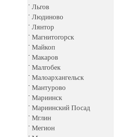
Льгов
Людиново
Лянтор
Магнитогорск
Майкоп
Макаров
Малгобек
Малоархангельск
Мантурово
Мариинск
Мариинский Посад
Мглин
Мегион