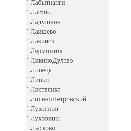
Лабытнанги
Лагань
Ладушкин
Лаишево
Лакинск
Лермонтов
ЛикиноДулево
Липецк
Липки
Листвянка
ЛосиноПетровский
Лукоянов
Луховицы
Лысково