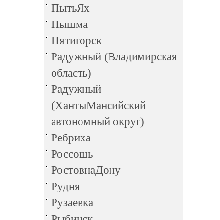
ПытьЯх
Пышма
Пятигорск
Радужный (Владимирская
область)
Радужный
(ХантыМансийский
автономный округ)
Ребриха
Россошь
РостовнаДону
Рудня
Рузаевка
Рыбинск