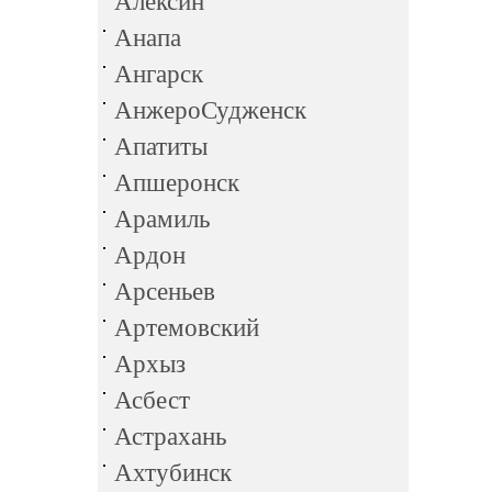
Алексин
Анапа
Ангарск
АнжероСудженск
Апатиты
Апшеронск
Арамиль
Ардон
Арсеньев
Артемовский
Архыз
Асбест
Астрахань
Ахтубинск