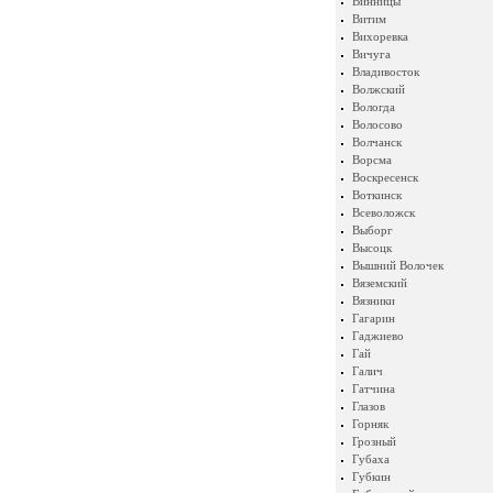
Винницы
Витим
Вихоревка
Вичуга
Владивосток
Волжский
Вологда
Волосово
Волчанск
Ворсма
Воскресенск
Воткинск
Всеволожск
Выборг
Высоцк
Вышний Волочек
Вяземский
Вязники
Гагарин
Гаджиево
Гай
Галич
Гатчина
Глазов
Горняк
Грозный
Губаха
Губкин