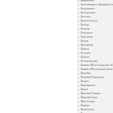
Бирюсинск
Благовещенск (Башкортост
Богданович
Богородицк
Боготол
Бокситогорск
Болгар
Бомнак
Боровичи
Бородино
Бреды
Бронницы
Брянск
Бузулук
Буинск
Бутурлиновка
Быково (Волгоградская об
Быково (Московская облас
Валуйки
Великий Новгород
Вельск
Верещагино
Верея
Верхняя Пышма
Верхняя Тура
Верхотурье
Видное
Вилючинск