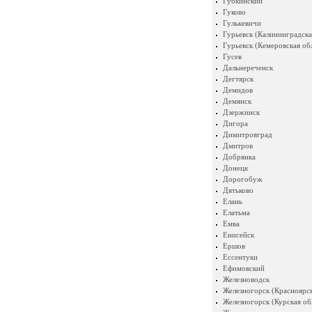
Губкинский
Гуково
Гулькевичи
Гурьевск (Калининградска
Гурьевск (Кемеровская об
Гусев
Дальнереченск
Дегтярск
Демидов
Демянск
Дзержинск
Дигора
Димитровград
Дмитров
Добрянка
Донецк
Дорогобуж
Дятьково
Елань
Елатьма
Емва
Енисейск
Ершов
Ессентуки
Ефимовский
Железноводск
Железногорск (Красноярск
Железногорск (Курская об