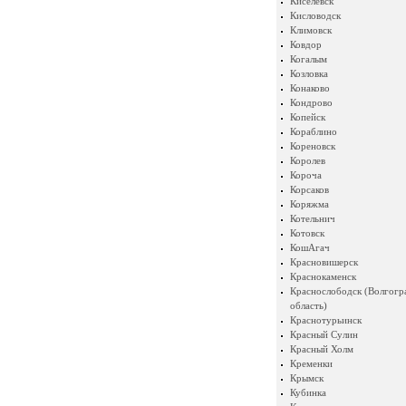
Киселевск
Кисловодск
Климовск
Ковдор
Когалым
Козловка
Конаково
Кондрово
Копейск
Кораблино
Кореновск
Королев
Короча
Корсаков
Коряжма
Котельнич
Котовск
КошАгач
Красновишерск
Краснокаменск
Краснослободск (Волгогр
область)
Краснотурьинск
Красный Сулин
Красный Холм
Кременки
Крымск
Кубинка