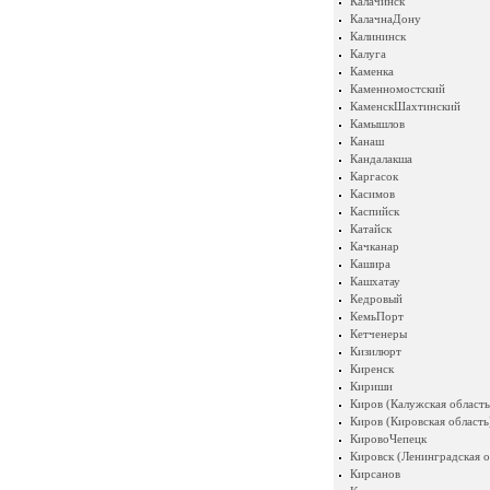
Калачинск
КалачнаДону
Калининск
Калуга
Каменка
Каменномостский
КаменскШахтинский
Камышлов
Канаш
Кандалакша
Каргасок
Касимов
Каспийск
Катайск
Качканар
Кашира
Кашхатау
Кедровый
КемьПорт
Кетченеры
Кизилюрт
Киренск
Кириши
Киров (Калужская область
Киров (Кировская область
КировоЧепецк
Кировск (Ленинградская о
Кирсанов