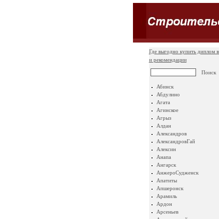
Где выгодно купить диплом в
и рекомендации
Абинск
Абдулино
Агата
Агинское
Агрыз
Алдан
Александров
АлександровГай
Алексин
Анапа
Ангарск
АнжероСудженск
Апатиты
Апшеронск
Арамиль
Ардон
Арсеньев