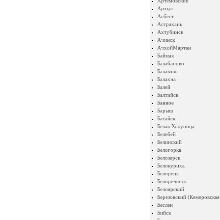
Артемовский
Архыз
Асбест
Астрахань
Ахтубинск
Ачинск
АчхойМартан
Баймак
Балабаново
Балаково
Балахна
Балей
Балтийск
Банное
Барыш
Батайск
Белая Холуница
Белебей
Белинский
Белогорка
Белозерск
Белокуриха
Белорецк
Белореченск
Белоярский
Березовский (Кемеровская
Беслан
Бийск