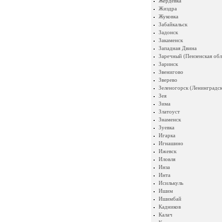
Жердевка
Жиздра
Жуковка
Забайкальск
Задонск
Закаменск
Западная Двина
Заречный (Пензенская обл
Заринск
Звенигово
Зверево
Зеленогорск (Ленинградск
Зея
Зима
Златоуст
Знаменск
Зуевка
Игарка
Игнашино
Ижевск
Иловля
Инза
Инта
Исилькуль
Ишим
Ишимбай
Кадников
Калач