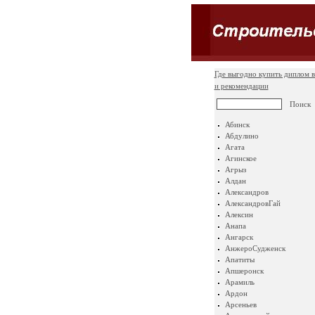
Где выгодно купить диплом в
и рекомендации
Абинск
Абдулино
Агата
Агинское
Агрыз
Алдан
Александров
АлександровГай
Алексин
Анапа
Ангарск
АнжероСудженск
Апатиты
Апшеронск
Арамиль
Ардон
Арсеньев