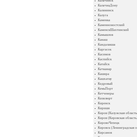
Калачинск
КалачнаДону
Калининск
Калуга
Каменка
Каменномостский
КаменскШахтинский
Камышлов
Канаш
Кандалакша
Каргасок
Касимов
Каспийск
Катайск
Качканар
Кашира
Кашхатау
Кедровый
КемьПорт
Кетченеры
Кизилюрт
Киренск
Кириши
Киров (Калужская область
Киров (Кировская область
КировоЧепецк
Кировск (Ленинградская о
Кирсанов