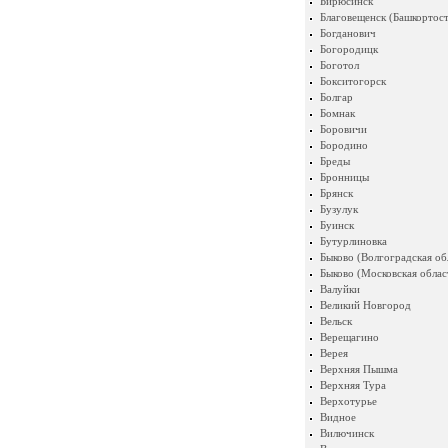
Бирюсинск
Благовещенск (Башкортост
Богданович
Богородицк
Боготол
Бокситогорск
Болгар
Бомнак
Боровичи
Бородино
Бреды
Бронницы
Брянск
Бузулук
Буинск
Бутурлиновка
Быково (Волгоградская об
Быково (Московская облас
Валуйки
Великий Новгород
Вельск
Верещагино
Верея
Верхняя Пышма
Верхняя Тура
Верхотурье
Видное
Вилючинск