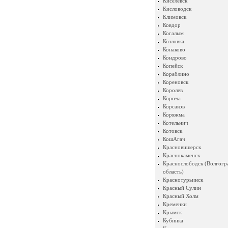
Киселевск
Кисловодск
Климовск
Ковдор
Когалым
Козловка
Конаково
Кондрово
Копейск
Кораблино
Кореновск
Королев
Короча
Корсаков
Коряжма
Котельнич
Котовск
КошАгач
Красновишерск
Краснокаменск
Краснослободск (Волгогр
область)
Краснотурьинск
Красный Сулин
Красный Холм
Кременки
Крымск
Кубинка