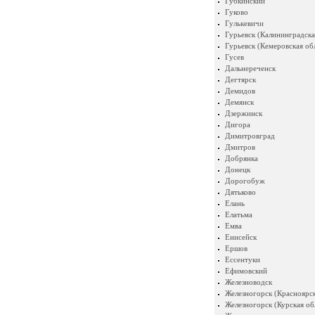
Губкинский
Гуково
Гулькевичи
Гурьевск (Калининградска
Гурьевск (Кемеровская об
Гусев
Дальнереченск
Дегтярск
Демидов
Демянск
Дзержинск
Дигора
Димитровград
Дмитров
Добрянка
Донецк
Дорогобуж
Дятьково
Елань
Елатьма
Емва
Енисейск
Ершов
Ессентуки
Ефимовский
Железноводск
Железногорск (Красноярск
Железногорск (Курская об