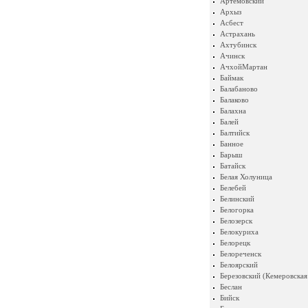
Артемовский
Архыз
Асбест
Астрахань
Ахтубинск
Ачинск
АчхойМартан
Баймак
Балабаново
Балаково
Балахна
Балей
Балтийск
Банное
Барыш
Батайск
Белая Холуница
Белебей
Белинский
Белогорка
Белозерск
Белокуриха
Белорецк
Белореченск
Белоярский
Березовский (Кемеровская
Беслан
Бийск