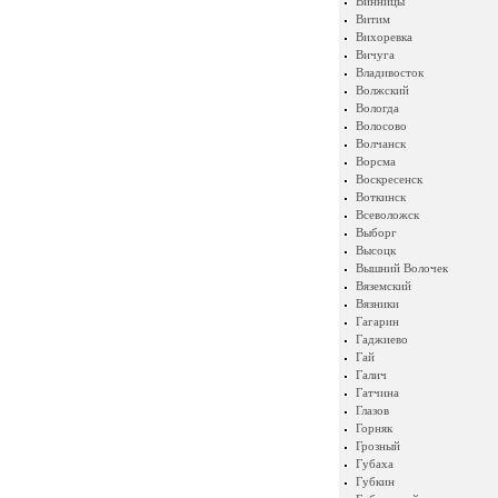
Винницы
Витим
Вихоревка
Вичуга
Владивосток
Волжский
Вологда
Волосово
Волчанск
Ворсма
Воскресенск
Воткинск
Всеволожск
Выборг
Высоцк
Вышний Волочек
Вяземский
Вязники
Гагарин
Гаджиево
Гай
Галич
Гатчина
Глазов
Горняк
Грозный
Губаха
Губкин