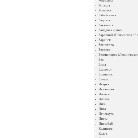
Жердевка
Жиздра
Жуковка
Забайкальск
Задонск
Закаменск
Западная Двина
Заречный (Пензенская обл
Заринск
Звенигово
Зверево
Зеленогорск (Ленинградск
Зея
Зима
Златоуст
Знаменск
Зуевка
Игарка
Игнашино
Ижевск
Иловля
Инза
Инта
Исилькуль
Ишим
Ишимбай
Кадников
Калач