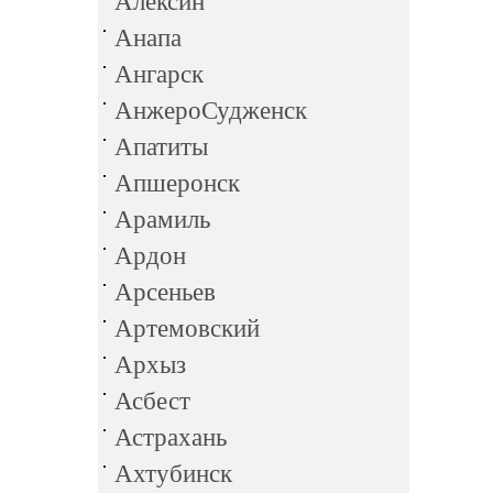
Алексин
Анапа
Ангарск
АнжероСудженск
Апатиты
Апшеронск
Арамиль
Ардон
Арсеньев
Артемовский
Архыз
Асбест
Астрахань
Ахтубинск