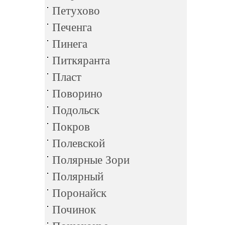
Петухово
Печенга
Пинега
Питкяранта
Пласт
Поворино
Подольск
Покров
Полевской
Полярные Зори
Полярный
Поронайск
Починок