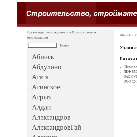
Где выгодно купить диплом в России советы и
Абинск
> У
рекомендации
Узлова
Абинск
Раздел
Абдулино
Шарандо
ПКФ БЕС
Агата
ОАО С
ООО СУ
Агинское
Агрыз
Алдан
Александров
АлександровГай