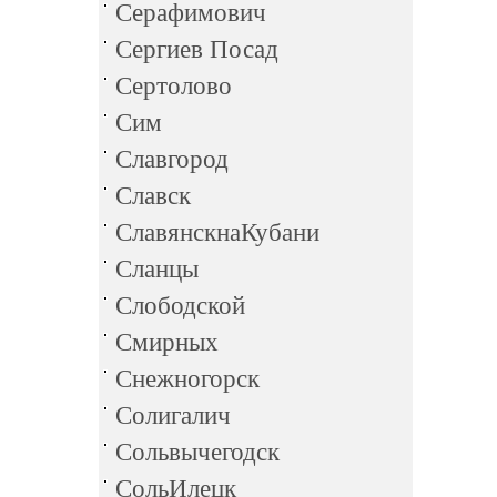
Серафимович
Сергиев Посад
Сертолово
Сим
Славгород
Славск
СлавянскнаКубани
Сланцы
Слободской
Смирных
Снежногорск
Солигалич
Сольвычегодск
СольИлецк