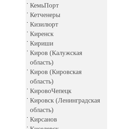
КемьПорт
Кетченеры
Кизилюрт
Киренск
Кириши
Киров (Калужская
область)
Киров (Кировская
область)
КировоЧепецк
Кировск (Ленинградская
область)
Кирсанов
Киселевск