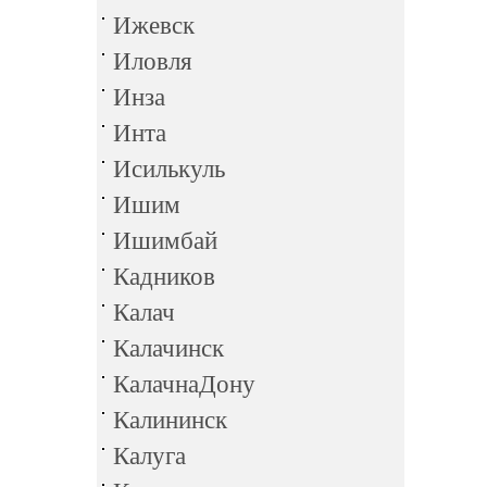
Ижевск
Иловля
Инза
Инта
Исилькуль
Ишим
Ишимбай
Кадников
Калач
Калачинск
КалачнаДону
Калининск
Калуга