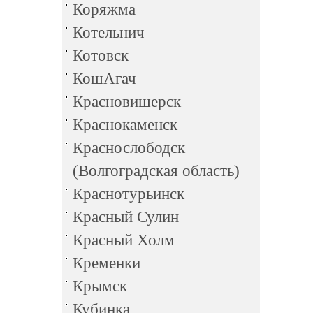
Коряжма
Котельнич
Котовск
КошАгач
Красновишерск
Краснокаменск
Краснослободск
(Волгоградская область)
Краснотурьинск
Красный Сулин
Красный Холм
Кременки
Крымск
Кубинка