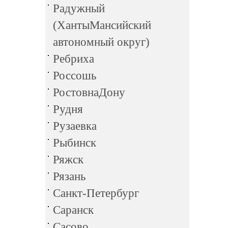
Радужный
(ХантыМансийский
автономный округ)
Ребриха
Россошь
РостовнаДону
Рудня
Рузаевка
Рыбинск
Ряжск
Рязань
Санкт-Петербург
Саранск
Сасово