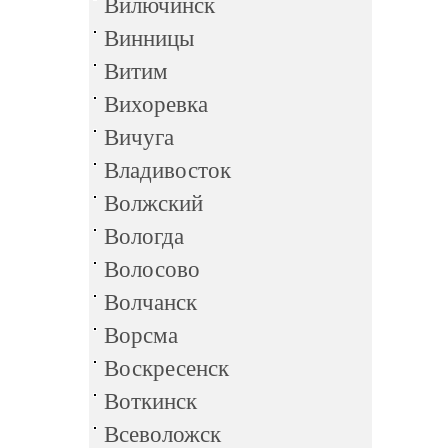
Вилючинск
Винницы
Витим
Вихоревка
Вичуга
Владивосток
Волжский
Вологда
Волосово
Волчанск
Ворсма
Воскресенск
Воткинск
Всеволожск