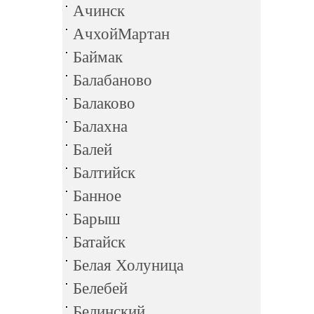
Ачинск
АчхойМартан
Баймак
Балабаново
Балаково
Балахна
Балей
Балтийск
Банное
Барыш
Батайск
Белая Холуница
Белебей
Белинский