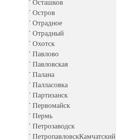
Осташков
Остров
Отрадное
Отрадный
Охотск
Павлово
Павловская
Палана
Палласовка
Партизанск
Первомайск
Пермь
Петрозаводск
ПетропавловскКамчатский