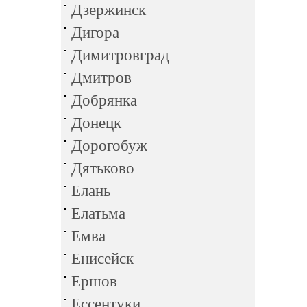
Дзержинск
Дигора
Димитровград
Дмитров
Добрянка
Донецк
Дорогобуж
Дятьково
Елань
Елатьма
Емва
Енисейск
Ершов
Ессентуки