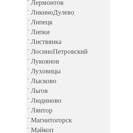
Лермонтов
ЛикиноДулево
Липецк
Липки
Листвянка
ЛосиноПетровский
Лукоянов
Луховицы
Лысково
Льгов
Людиново
Лянтор
Магнитогорск
Майкоп