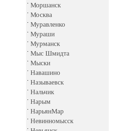
Моршанск
Москва
Муравленко
Мураши
Мурманск
Мыс Шмидта
Мыски
Навашино
Называевск
Нальчик
Нарым
НарьянМар
Невинномысск
Невьянск