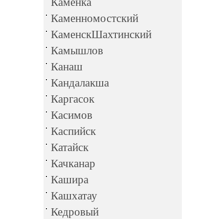
Каменка
Каменномостский
КаменскШахтинский
Камышлов
Канаш
Кандалакша
Каргасок
Касимов
Каспийск
Катайск
Качканар
Кашира
Кашхатау
Кедровый