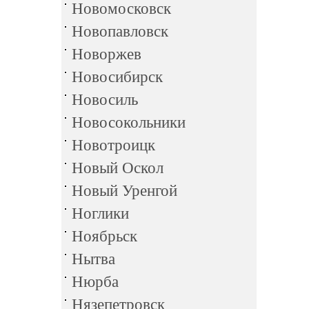
Новомосковск
Новопавловск
Новоржев
Новосибирск
Новосиль
Новосокольники
Новотроицк
Новый Оскол
Новый Уренгой
Ноглики
Ноябрьск
Нытва
Нюрба
Нязепетровск