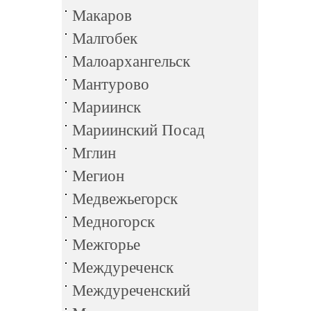
Макаров
Малгобек
Малоархангельск
Мантурово
Мариинск
Мариинский Посад
Мглин
Мегион
Медвежьегорск
Медногорск
Межгорье
Междуреченск
Междуреченский