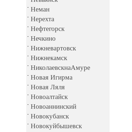
Неман
Нерехта
Нефтегорск
Нечкино
Нижневартовск
Нижнекамск
НиколаевскнаАмуре
Новая Игирма
Новая Ляля
Новоалтайск
Новоаннинский
Новокубанск
Новокуйбышевск