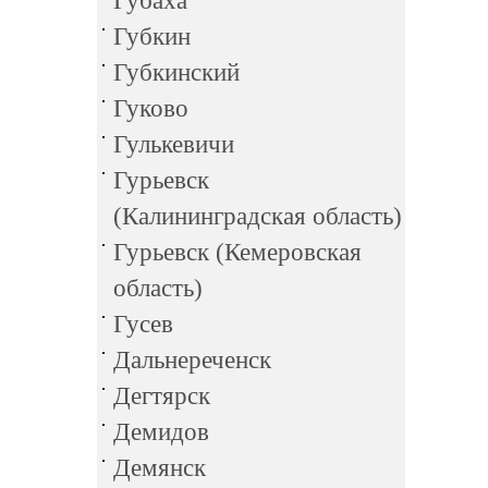
Губаха
Губкин
Губкинский
Гуково
Гулькевичи
Гурьевск
(Калининградская область)
Гурьевск (Кемеровская
область)
Гусев
Дальнереченск
Дегтярск
Демидов
Демянск