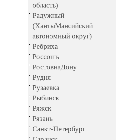
область)
Радужный
(ХантыМансийский
автономный округ)
Ребриха
Россошь
РостовнаДону
Рудня
Рузаевка
Рыбинск
Ряжск
Рязань
Санкт-Петербург
Саранск