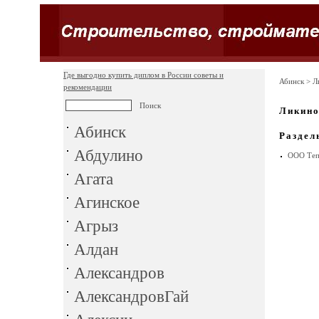
Где выгодно купить диплом в России советы и
Абинск
> Л
рекомендации
Ликино
Абинск
Раздел
Абдулино
ООО Теп
Агата
Агинское
Агрыз
Алдан
Александров
АлександровГай