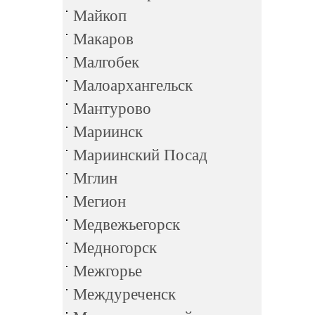
Майкоп
Макаров
Малгобек
Малоархангельск
Мантурово
Мариинск
Мариинский Посад
Мглин
Мегион
Медвежьегорск
Медногорск
Межгорье
Междуреченск