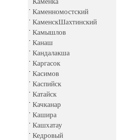
Каменка
Каменномостский
КаменскШахтинский
Камышлов
Канаш
Кандалакша
Каргасок
Касимов
Каспийск
Катайск
Качканар
Кашира
Кашхатау
Кедровый