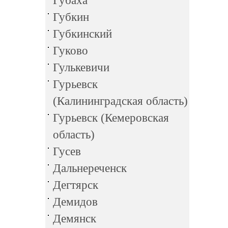
Губаха
Губкин
Губкинский
Гуково
Гулькевичи
Гурьевск
(Калининградская область)
Гурьевск (Кемеровская
область)
Гусев
Дальнереченск
Дегтярск
Демидов
Демянск