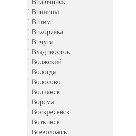
Вилючинск
Винницы
Витим
Вихоревка
Вичуга
Владивосток
Волжский
Вологда
Волосово
Волчанск
Ворсма
Воскресенск
Воткинск
Всеволожск