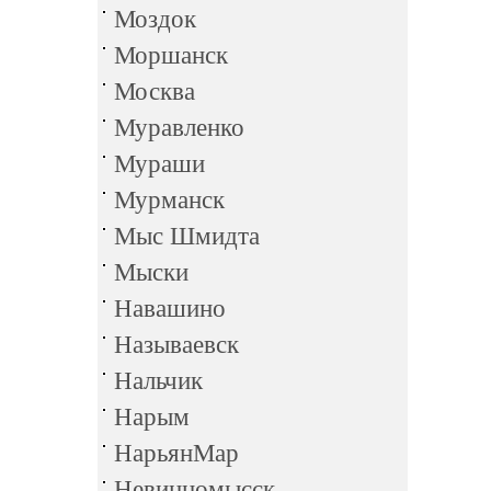
Моздок
Моршанск
Москва
Муравленко
Мураши
Мурманск
Мыс Шмидта
Мыски
Навашино
Называевск
Нальчик
Нарым
НарьянМар
Невинномысск