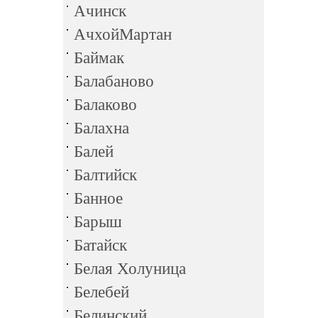
Ачинск
АчхойМартан
Баймак
Балабаново
Балаково
Балахна
Балей
Балтийск
Банное
Барыш
Батайск
Белая Холуница
Белебей
Белинский