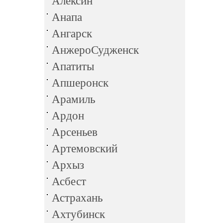
Алексин
Анапа
Ангарск
АнжероСудженск
Апатиты
Апшеронск
Арамиль
Ардон
Арсеньев
Артемовский
Архыз
Асбест
Астрахань
Ахтубинск