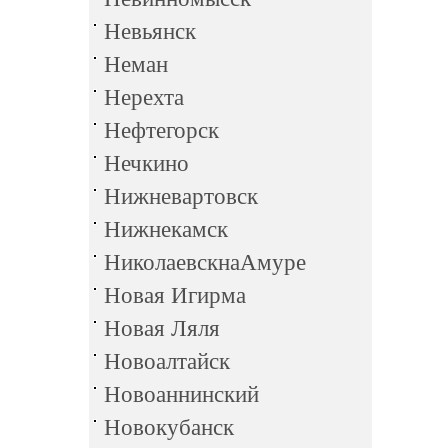
Невьянск
Неман
Нерехта
Нефтегорск
Нечкино
Нижневартовск
Нижнекамск
НиколаевскнаАмуре
Новая Игирма
Новая Ляля
Новоалтайск
Новоаннинский
Новокубанск