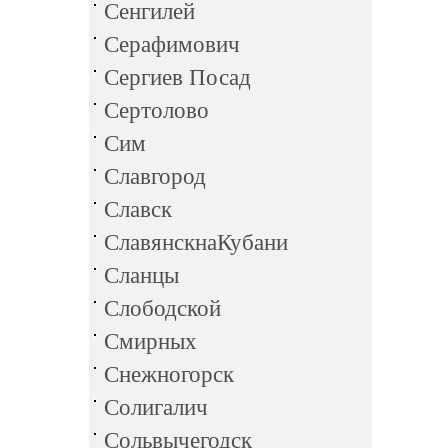
Сенгилей
Серафимович
Сергиев Посад
Сертолово
Сим
Славгород
Славск
СлавянскнаКубани
Сланцы
Слободской
Смирных
Снежногорск
Солигалич
Сольвычегодск