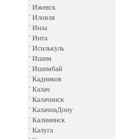
Ижевск
Иловля
Инза
Инта
Исилькуль
Ишим
Ишимбай
Кадников
Калач
Калачинск
КалачнаДону
Калининск
Калуга