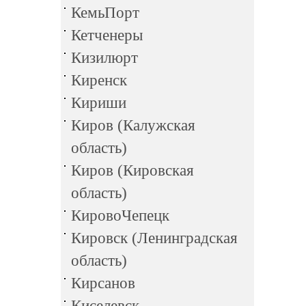
КемьПорт
Кетченеры
Кизилюрт
Киренск
Кириши
Киров (Калужская
область)
Киров (Кировская
область)
КировоЧепецк
Кировск (Ленинградская
область)
Кирсанов
Киселевск