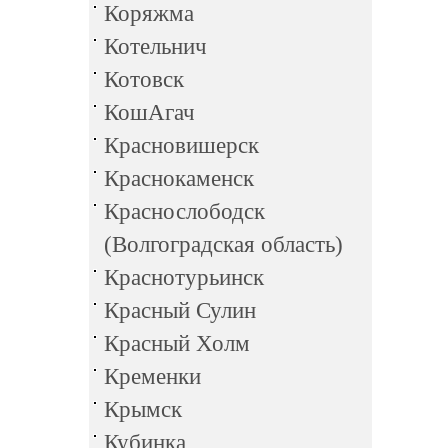
Коряжма
Котельнич
Котовск
КошАгач
Красновишерск
Краснокаменск
Краснослободск
(Волгоградская область)
Краснотурьинск
Красный Сулин
Красный Холм
Кременки
Крымск
Кубинка