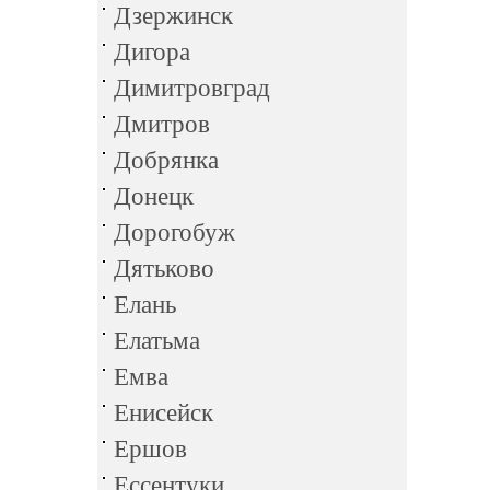
Дзержинск
Дигора
Димитровград
Дмитров
Добрянка
Донецк
Дорогобуж
Дятьково
Елань
Елатьма
Емва
Енисейск
Ершов
Ессентуки