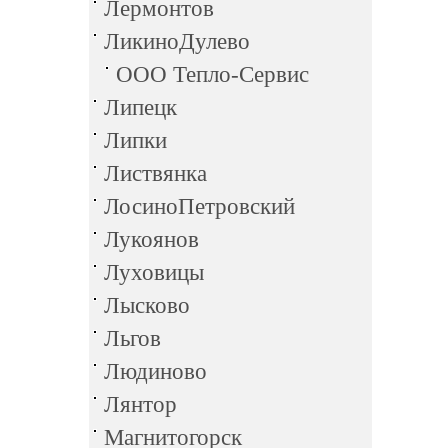
Лермонтов
ЛикиноДулево
ООО Тепло-Сервис
Липецк
Липки
Листвянка
ЛосиноПетровский
Лукоянов
Луховицы
Лысково
Льгов
Людиново
Лянтор
Магнитогорск