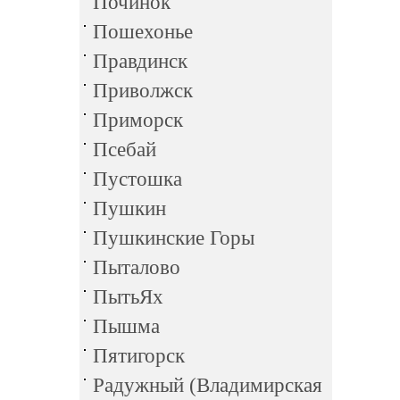
Починок
Пошехонье
Правдинск
Приволжск
Приморск
Псебай
Пустошка
Пушкин
Пушкинские Горы
Пыталово
ПытьЯх
Пышма
Пятигорск
Радужный (Владимирская