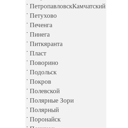
ПетропавловскКамчатский
Петухово
Печенга
Пинега
Питкяранта
Пласт
Поворино
Подольск
Покров
Полевской
Полярные Зори
Полярный
Поронайск