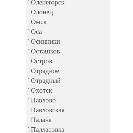
Оленегорск
Олонец
Омск
Оса
Осинники
Осташков
Остров
Отрадное
Отрадный
Охотск
Павлово
Павловская
Палана
Палласовка