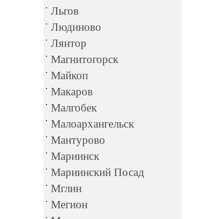
Льгов
Людиново
Лянтор
Магнитогорск
Майкоп
Макаров
Малгобек
Малоархангельск
Мантурово
Мариинск
Мариинский Посад
Мглин
Мегион