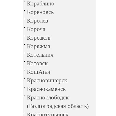
Кораблино
Кореновск
Королев
Короча
Корсаков
Коряжма
Котельнич
Котовск
КошАгач
Красновишерск
Краснокаменск
Краснослободск
(Волгоградская область)
Краснотурьинск