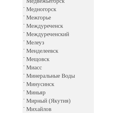
Медвежьегорск
Медногорск
Межгорье
Междуреченск
Междуреченский
Мелеуз
Менделеевск
Мещовск
Миасс
Минеральные Воды
Минусинск
Миньяр
Мирный (Якутия)
Михайлов