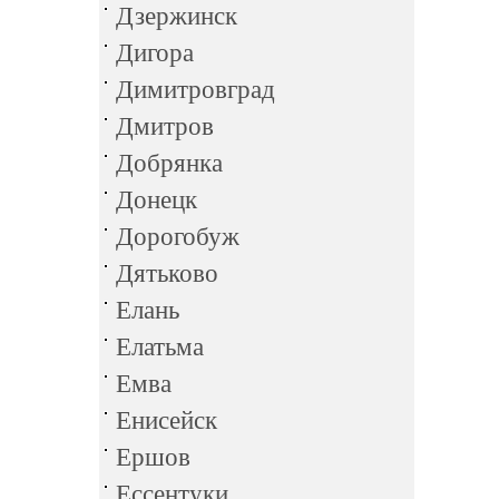
Дзержинск
Дигора
Димитровград
Дмитров
Добрянка
Донецк
Дорогобуж
Дятьково
Елань
Елатьма
Емва
Енисейск
Ершов
Ессентуки