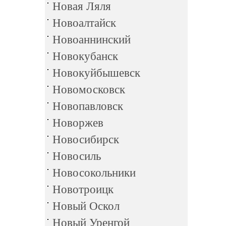
Новая Ляля
Новоалтайск
Новоаннинский
Новокубанск
Новокуйбышевск
Новомосковск
Новопавловск
Новоржев
Новосибирск
Новосиль
Новосокольники
Новотроицк
Новый Оскол
Новый Уренгой