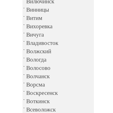
Вилючинск
Винницы
Витим
Вихоревка
Вичуга
Владивосток
Волжский
Вологда
Волосово
Волчанск
Ворсма
Воскресенск
Воткинск
Всеволожск