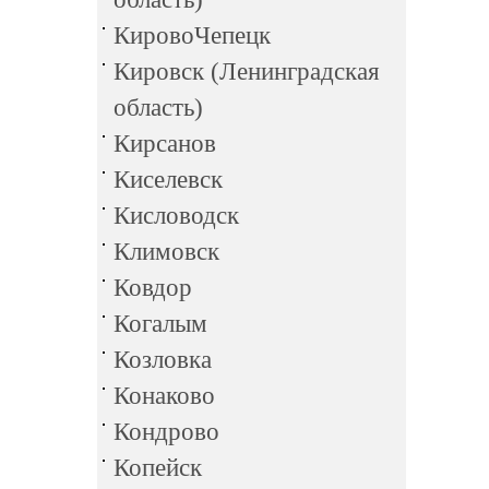
КировоЧепецк
Кировск (Ленинградская
область)
Кирсанов
Киселевск
Кисловодск
Климовск
Ковдор
Когалым
Козловка
Конаково
Кондрово
Копейск