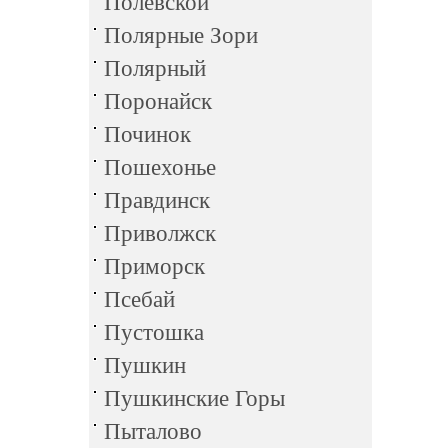
Полевской
Полярные Зори
Полярный
Поронайск
Починок
Пошехонье
Правдинск
Приволжск
Приморск
Псебай
Пустошка
Пушкин
Пушкинские Горы
Пыталово