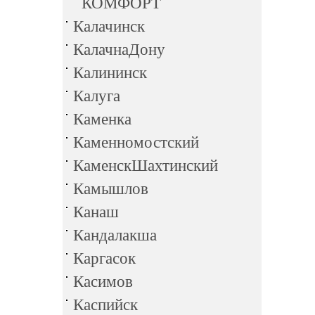
КОМФОРТ
Калачинск
КалачнаДону
Калининск
Калуга
Каменка
Каменномостский
КаменскШахтинский
Камышлов
Канаш
Кандалакша
Каргасок
Касимов
Каспийск