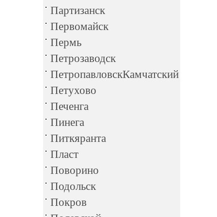
Партизанск
Первомайск
Пермь
Петрозаводск
ПетропавловскКамчатский
Петухово
Печенга
Пинега
Питкяранта
Пласт
Поворино
Подольск
Покров