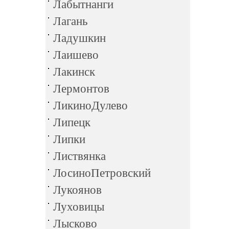
Лабытнанги
Лагань
Ладушкин
Лаишево
Лакинск
Лермонтов
ЛикиноДулево
Липецк
Липки
Листвянка
ЛосиноПетровский
Лукоянов
Луховицы
Лысково