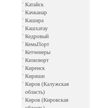
Катайск
Качканар
Кашира
Кашхатау
Кедровый
КемьПорт
Кетченеры
Кизилюрт
Киренск
Кириши
Киров (Калужская
область)
Киров (Кировская
область)