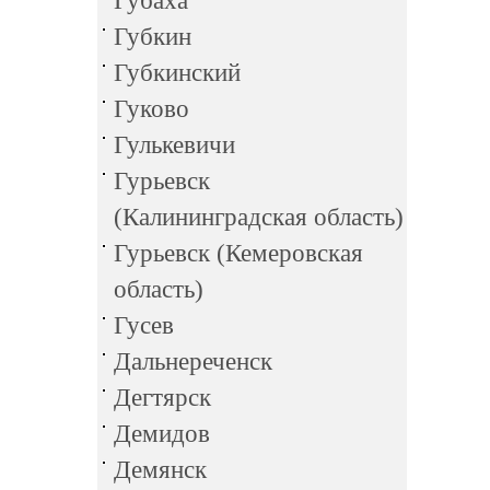
Губаха
Губкин
Губкинский
Гуково
Гулькевичи
Гурьевск
(Калининградская область)
Гурьевск (Кемеровская
область)
Гусев
Дальнереченск
Дегтярск
Демидов
Демянск