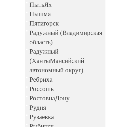
ПытьЯх
Пышма
Пятигорск
Радужный (Владимирская
область)
Радужный
(ХантыМансийский
автономный округ)
Ребриха
Россошь
РостовнаДону
Рудня
Рузаевка
Рыбинск