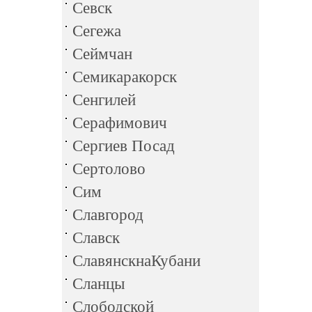
Севск
Сегежа
Сеймчан
Семикаракорск
Сенгилей
Серафимович
Сергиев Посад
Сертолово
Сим
Славгород
Славск
СлавянскнаКубани
Сланцы
Слободской