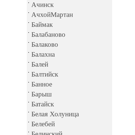
Ачинск
АчхойМартан
Баймак
Балабаново
Балаково
Балахна
Балей
Балтийск
Банное
Барыш
Батайск
Белая Холуница
Белебей
Белинский