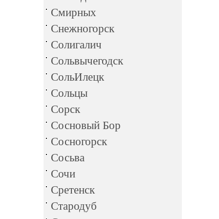
Смирных
Снежногорск
Солигалич
Сольвычегодск
СольИлецк
Сольцы
Сорск
Сосновый Бор
Сосногорск
Сосьва
Сочи
Сретенск
Стародуб