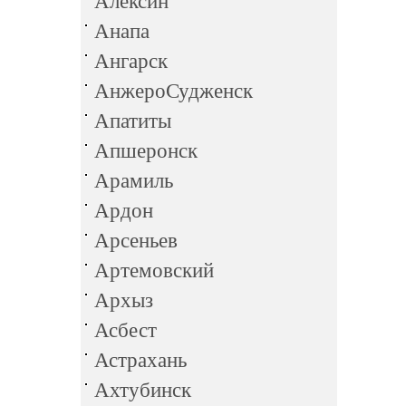
Алексин
Анапа
Ангарск
АнжероСудженск
Апатиты
Апшеронск
Арамиль
Ардон
Арсеньев
Артемовский
Архыз
Асбест
Астрахань
Ахтубинск