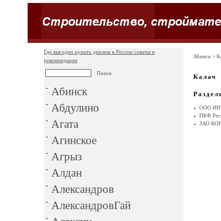
Где выгодно купить диплом в России советы и
Абинск
> К
рекомендации
Калач
Абинск
Раздел
Абдулино
ООО ИН
ПКФ Реги
Агата
ЗАО КО
Агинское
Агрыз
Алдан
Александров
АлександровГай