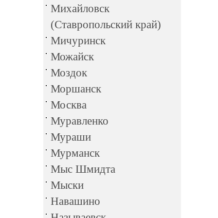
Михайловск
(Ставропольский край)
Мичуринск
Можайск
Моздок
Моршанск
Москва
Муравленко
Мураши
Мурманск
Мыс Шмидта
Мыски
Навашино
Называевск