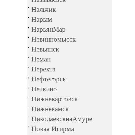
Нальчик
Нарым
НарьянМар
Невинномысск
Невьянск
Неман
Нерехта
Нефтегорск
Нечкино
Нижневартовск
Нижнекамск
НиколаевскнаАмуре
Новая Игирма