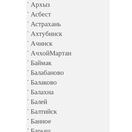
Архыз
Асбест
Астрахань
Ахтубинск
Ачинск
АчхойМартан
Баймак
Балабаново
Балаково
Балахна
Балей
Балтийск
Банное
Барыш