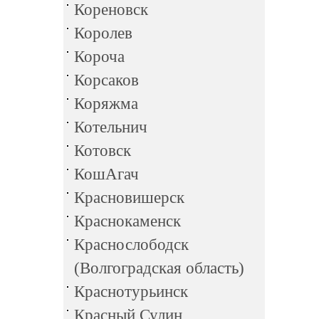
Кореновск
Королев
Короча
Корсаков
Коряжма
Котельнич
Котовск
КошАгач
Красновишерск
Краснокаменск
Краснослободск
(Волгоградская область)
Краснотурьинск
Красный Сулин