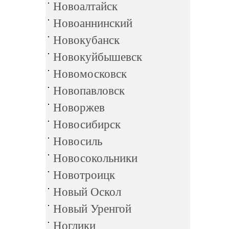
Новоалтайск
Новоаннинский
Новокубанск
Новокуйбышевск
Новомосковск
Новопавловск
Новоржев
Новосибирск
Новосиль
Новосокольники
Новотроицк
Новый Оскол
Новый Уренгой
Ноглики