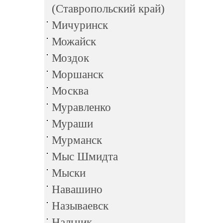
(Ставропольский край)
Мичуринск
Можайск
Моздок
Моршанск
Москва
Муравленко
Мураши
Мурманск
Мыс Шмидта
Мыски
Навашино
Называевск
Нальчик