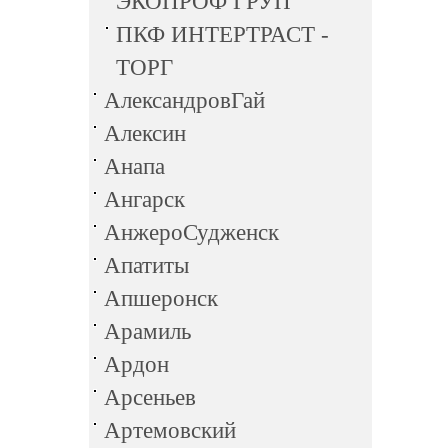
ЭКОПРОФ ГРУП
ПКФ ИНТЕРТРАСТ -
ТОРГ
АлександровГай
Алексин
Анапа
Ангарск
АнжероСудженск
Апатиты
Апшеронск
Арамиль
Ардон
Арсеньев
Артемовский