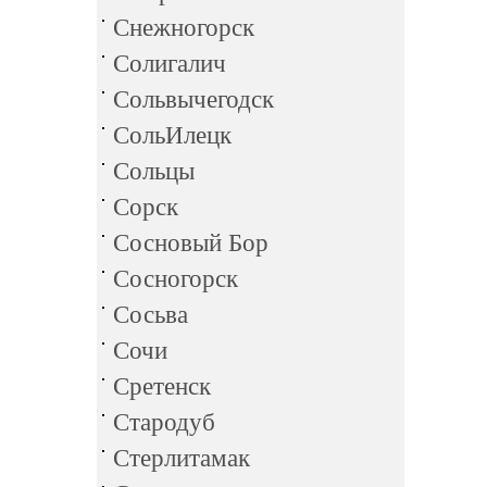
Снежногорск
Солигалич
Сольвычегодск
СольИлецк
Сольцы
Сорск
Сосновый Бор
Сосногорск
Сосьва
Сочи
Сретенск
Стародуб
Стерлитамак