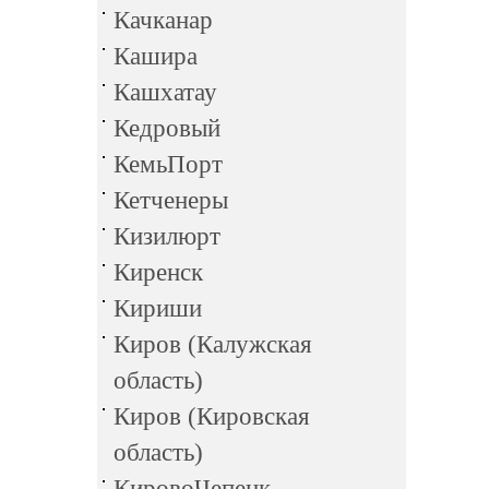
Качканар
Кашира
Кашхатау
Кедровый
КемьПорт
Кетченеры
Кизилюрт
Киренск
Кириши
Киров (Калужская
область)
Киров (Кировская
область)
КировоЧепецк