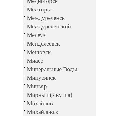
Медногорск
Межгорье
Междуреченск
Междуреченский
Мелеуз
Менделеевск
Мещовск
Миасс
Минеральные Воды
Минусинск
Миньяр
Мирный (Якутия)
Михайлов
Михайловск