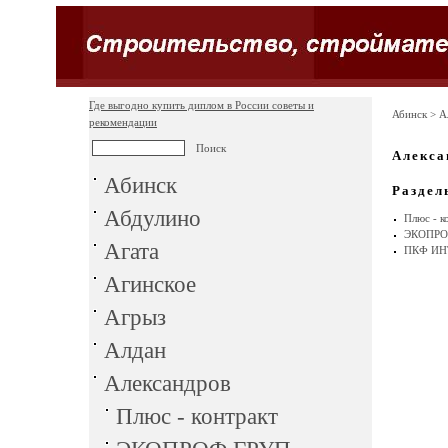
Где выгодно купить диплом в России советы и
Абинск
> А
рекомендации
Алекса
Абинск
Раздел
Абдулино
Плюс - к
ЭКОПРО
Агата
ПКФ ИН
Агинское
Агрыз
Алдан
Александров
Плюс - контракт