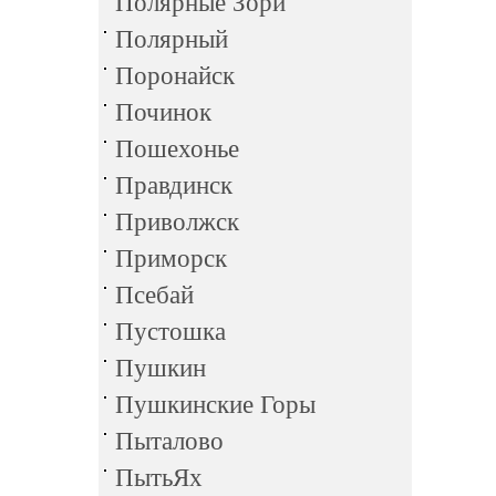
Полярные Зори
Полярный
Поронайск
Починок
Пошехонье
Правдинск
Приволжск
Приморск
Псебай
Пустошка
Пушкин
Пушкинские Горы
Пыталово
ПытьЯх