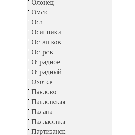
Олонец
Омск
Оса
Осинники
Осташков
Остров
Отрадное
Отрадный
Охотск
Павлово
Павловская
Палана
Палласовка
Партизанск