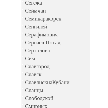
Сегежа
Сеймчан
Семикаракорск
Сенгилей
Серафимович
Сергиев Посад
Сертолово
Сим
Славгород
Славск
СлавянскнаКубани
Сланцы
Слободской
Смирных