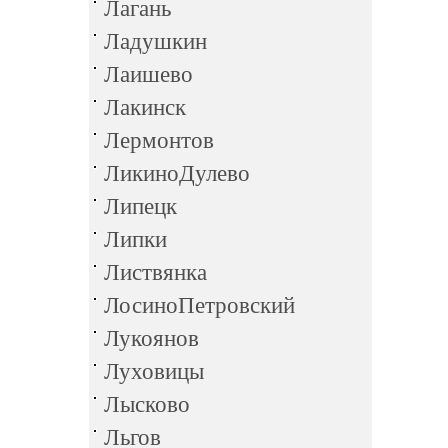
Лагань
Ладушкин
Лаишево
Лакинск
Лермонтов
ЛикиноДулево
Липецк
Липки
Листвянка
ЛосиноПетровский
Лукоянов
Луховицы
Лысково
Льгов