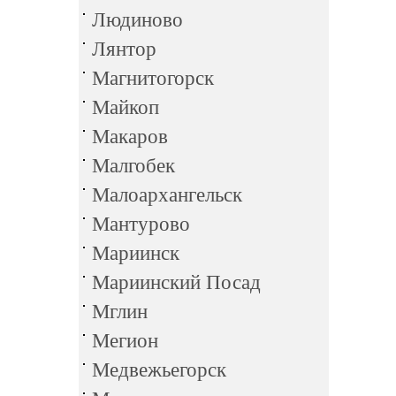
Людиново
Лянтор
Магнитогорск
Майкоп
Макаров
Малгобек
Малоархангельск
Мантурово
Мариинск
Мариинский Посад
Мглин
Мегион
Медвежьегорск