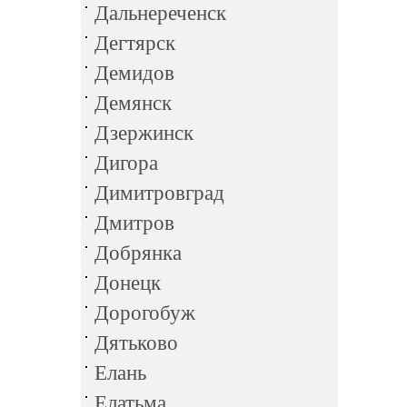
Дальнереченск
Дегтярск
Демидов
Демянск
Дзержинск
Дигора
Димитровград
Дмитров
Добрянка
Донецк
Дорогобуж
Дятьково
Елань
Елатьма