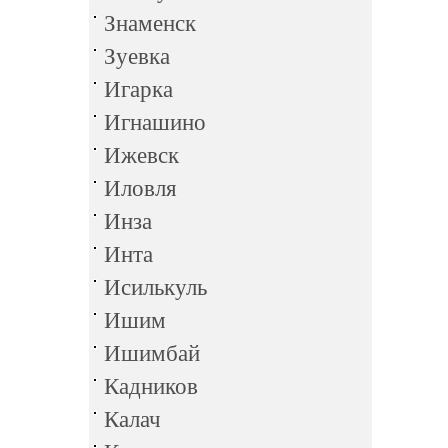
Знаменск
Зуевка
Игарка
Игнашино
Ижевск
Иловля
Инза
Инта
Исилькуль
Ишим
Ишимбай
Кадников
Калач