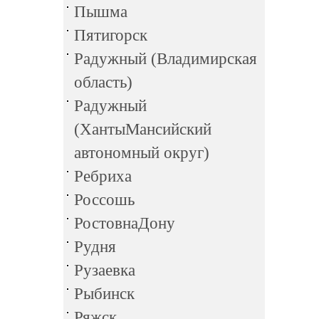
Пышма
Пятигорск
Радужный (Владимирская
область)
Радужный
(ХантыМансийский
автономный округ)
Ребриха
Россошь
РостовнаДону
Рудня
Рузаевка
Рыбинск
Ряжск