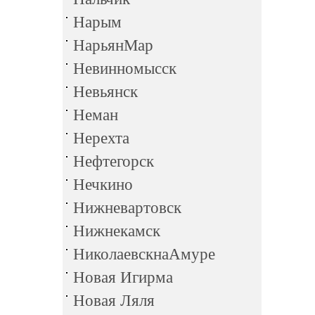
Нарым
НарьянМар
Невинномысск
Невьянск
Неман
Нерехта
Нефтегорск
Нечкино
Нижневартовск
Нижнекамск
НиколаевскнаАмуре
Новая Игирма
Новая Ляля