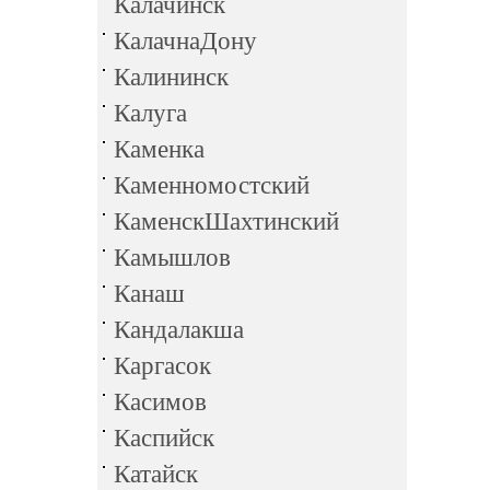
Калачинск
КалачнаДону
Калининск
Калуга
Каменка
Каменномостский
КаменскШахтинский
Камышлов
Канаш
Кандалакша
Каргасок
Касимов
Каспийск
Катайск