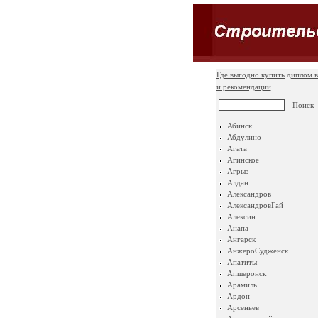
Где выгодно купить диплом в
и рекомендации
Абинск
Абдулино
Агата
Агинское
Агрыз
Алдан
Александров
АлександровГай
Алексин
Анапа
Ангарск
АнжероСудженск
Апатиты
Апшеронск
Арамиль
Ардон
Арсеньев