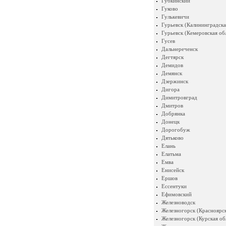
Губкинский
Гуково
Гулькевичи
Гурьевск (Калининградска
Гурьевск (Кемеровская об
Гусев
Дальнереченск
Дегтярск
Демидов
Демянск
Дзержинск
Дигора
Димитровград
Дмитров
Добрянка
Донецк
Дорогобуж
Дятьково
Елань
Елатьма
Емва
Енисейск
Ершов
Ессентуки
Ефимовский
Железноводск
Железногорск (Красноярск
Железногорск (Курская об