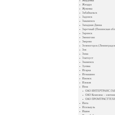
Жердевка
Жиздра
Жуковка
Забайкальск
Задонск
Закаменск
Западная Двина
Заречный (Пензенская обл
Заринск
Звенигово
Зверево
Зеленогорск (Ленинградск
Зея
Зима
Златоуст
Знаменск
Зуевка
Игарка
Игнашино
Ижевск
Иловля
Инза
ОАО ИНТЕРТРАНС Г
ОАО Комплекс - элитин
ОАО ПРОМТРАСТТЕХ
Инта
Исилькуль
Ишим