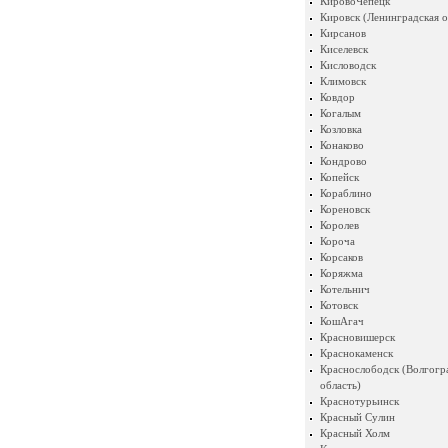
КировоЧепецк
Кировск (Ленинградская о
Кирсанов
Киселевск
Кисловодск
Климовск
Ковдор
Когалым
Козловка
Конаково
Кондрово
Копейск
Кораблино
Кореновск
Королев
Короча
Корсаков
Коряжма
Котельнич
Котовск
КошАгач
Красновишерск
Краснокаменск
Краснослободск (Волгогр
область)
Краснотурьинск
Красный Сулин
Красный Холм