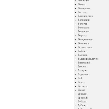
Винницы
Витим
Вихоревка
Вичуга
Владивосток
Волжский
Вологда
Волосово
Волчанск
Ворсма
Воскресенск
Воткинск
Всеволожск
Выборг
Высоцк
Вышний Волочек
Вяземский
Вязники
Гагарин
Гаджиево
Гай
Галич
Гатчина
Глазов
Горняк
Грозный
Губаха
Губкин