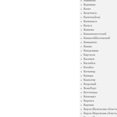
Ишимбай
Кадников
Калач
Калачинск
КалачнаДону
Калининск
Калуга
Каменка
Каменномостский
КаменскШахтинский
Камышлов
Канаш
Кандалакша
Каргасок
Касимов
Каспийск
Катайск
Качканар
Кашира
Кашхатау
Кедровый
КемьПорт
Кетченеры
Кизилюрт
Киренск
Кириши
Киров (Калужская область
Киров (Кировская область