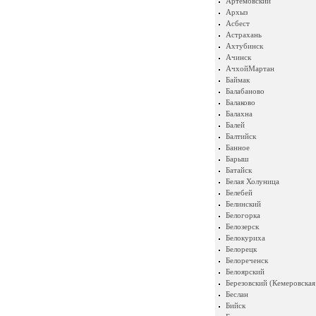
Артемовский
Архыз
Асбест
Астрахань
Ахтубинск
Ачинск
АчхойМартан
Баймак
Балабаново
Балаково
Балахна
Балей
Балтийск
Банное
Барыш
Батайск
Белая Холуница
Белебей
Белинский
Белогорка
Белозерск
Белокуриха
Белорецк
Белореченск
Белоярский
Березовский (Кемеровская
Беслан
Бийск