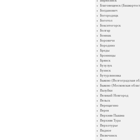
Бирюсинск
Благовещенск (Башкортост
Богданович
Богородицк
Боготол
Бокситогорск
Болгар
Бомнак
Боровичи
Бородино
Бреды
Бронницы
Брянск
Бузулук
Буинск
Бутурлиновка
Быково (Волгоградская об
Быково (Московская облас
Валуйки
Великий Новгород
Вельск
Верещагино
Верея
Верхняя Пышма
Верхняя Тура
Верхотурье
Видное
Вилючинск