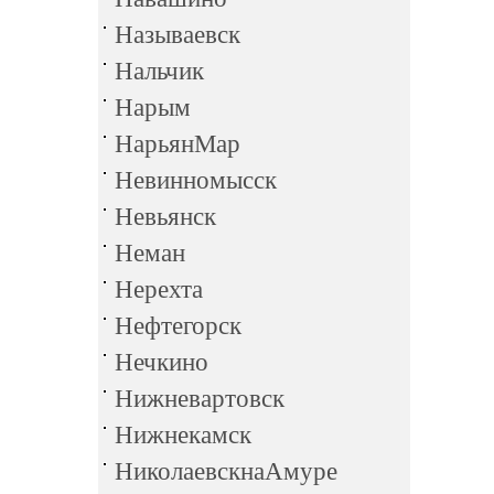
Называевск
Нальчик
Нарым
НарьянМар
Невинномысск
Невьянск
Неман
Нерехта
Нефтегорск
Нечкино
Нижневартовск
Нижнекамск
НиколаевскнаАмуре