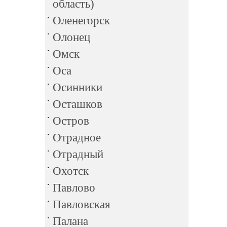
область)
Оленегорск
Олонец
Омск
Оса
Осинники
Осташков
Остров
Отрадное
Отрадный
Охотск
Павлово
Павловская
Палана