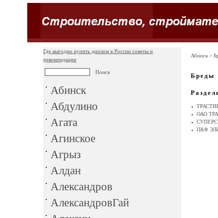
Где выгодно купить диплом в России советы и
Абинск
> Б
рекомендации
Бреды
Абинск
Раздел
Абдулино
ТРАСТИ
ОАО ТР
Агата
СУПЕРС
ПКФ ЭЛ
Агинское
Агрыз
Алдан
Александров
АлександровГай