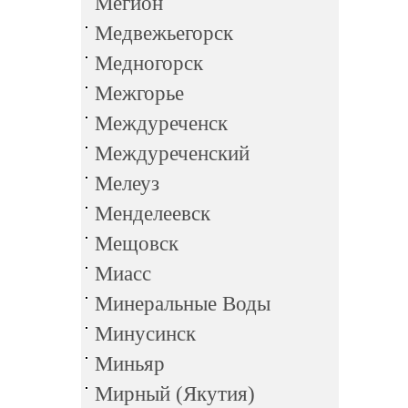
Мегион
Медвежьегорск
Медногорск
Межгорье
Междуреченск
Междуреченский
Мелеуз
Менделеевск
Мещовск
Миасс
Минеральные Воды
Минусинск
Миньяр
Мирный (Якутия)