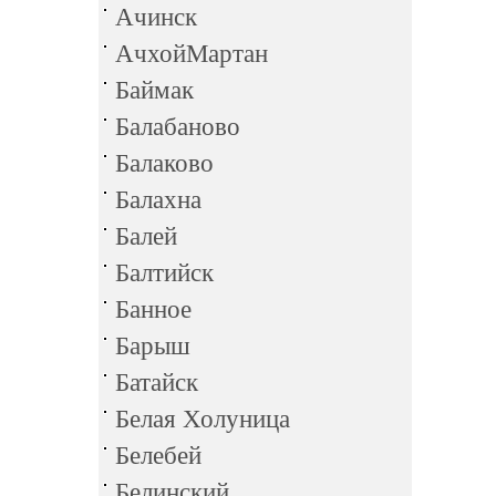
Ачинск
АчхойМартан
Баймак
Балабаново
Балаково
Балахна
Балей
Балтийск
Банное
Барыш
Батайск
Белая Холуница
Белебей
Белинский