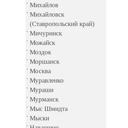
Михайлов
Михайловск
(Ставропольский край)
Мичуринск
Можайск
Моздок
Моршанск
Москва
Муравленко
Мураши
Мурманск
Мыс Шмидта
Мыски
Навашино