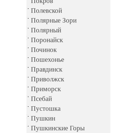
Покров
Полевской
Полярные Зори
Полярный
Поронайск
Починок
Пошехонье
Правдинск
Приволжск
Приморск
Псебай
Пустошка
Пушкин
Пушкинские Горы