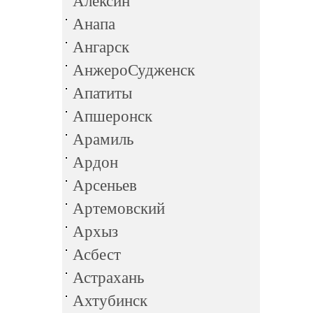
Алексин
Анапа
Ангарск
АнжероСудженск
Апатиты
Апшеронск
Арамиль
Ардон
Арсеньев
Артемовский
Архыз
Асбест
Астрахань
Ахтубинск