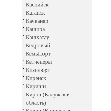
Каспийск
Катайск
Качканар
Кашира
Кашхатау
Кедровый
КемьПорт
Кетченеры
Кизилюрт
Киренск
Кириши
Киров (Калужская
область)
Киров (Кировская