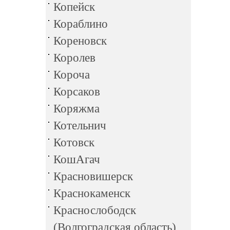
Копейск
Кораблино
Кореновск
Королев
Короча
Корсаков
Коряжма
Котельнич
Котовск
КошАгач
Красновишерск
Краснокаменск
Краснослободск
(Волгоградская область)