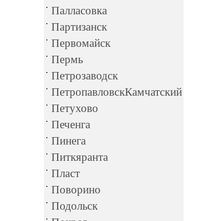
Палласовка
Партизанск
Первомайск
Пермь
Петрозаводск
ПетропавловскКамчатский
Петухово
Печенга
Пинега
Питкяранта
Пласт
Поворино
Подольск