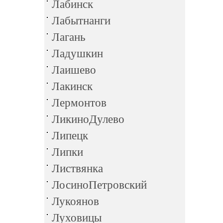
Лабинск
Лабытнанги
Лагань
Ладушкин
Лаишево
Лакинск
Лермонтов
ЛикиноДулево
Липецк
Липки
Листвянка
ЛосиноПетровский
Лукоянов
Луховицы