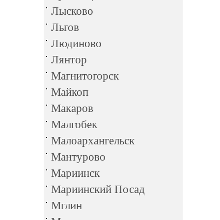
Лысково
Льгов
Людиново
Лянтор
Магнитогорск
Майкоп
Макаров
Малгобек
Малоархангельск
Мантурово
Мариинск
Мариинский Посад
Мглин