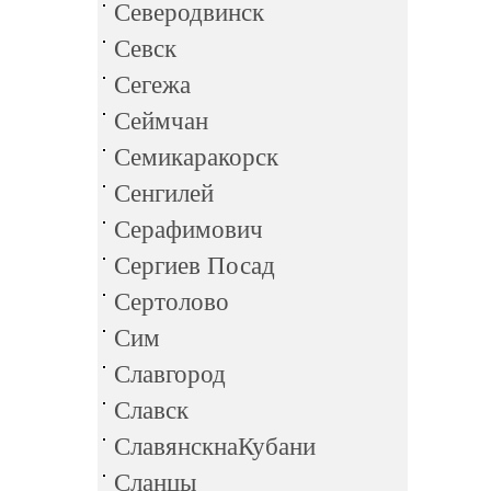
Северодвинск
Севск
Сегежа
Сеймчан
Семикаракорск
Сенгилей
Серафимович
Сергиев Посад
Сертолово
Сим
Славгород
Славск
СлавянскнаКубани
Сланцы