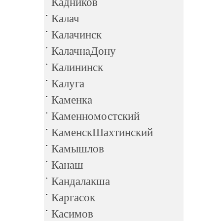
Кадников
Калач
Калачинск
КалачнаДону
Калининск
Калуга
Каменка
Каменномостский
КаменскШахтинский
Камышлов
Канаш
Кандалакша
Каргасок
Касимов