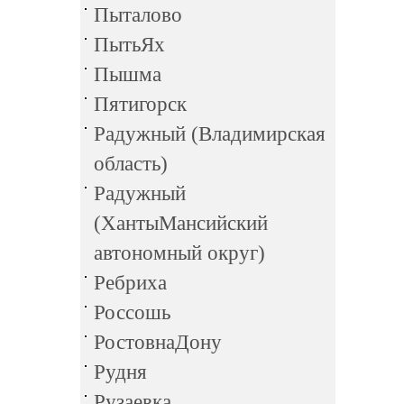
Пыталово
ПытьЯх
Пышма
Пятигорск
Радужный (Владимирская
область)
Радужный
(ХантыМансийский
автономный округ)
Ребриха
Россошь
РостовнаДону
Рудня
Рузаевка