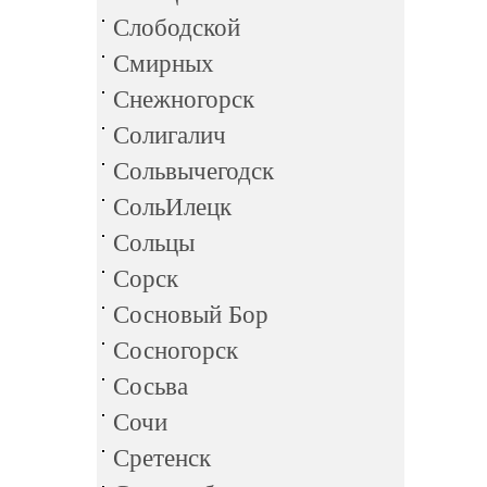
Слободской
Смирных
Снежногорск
Солигалич
Сольвычегодск
СольИлецк
Сольцы
Сорск
Сосновый Бор
Сосногорск
Сосьва
Сочи
Сретенск