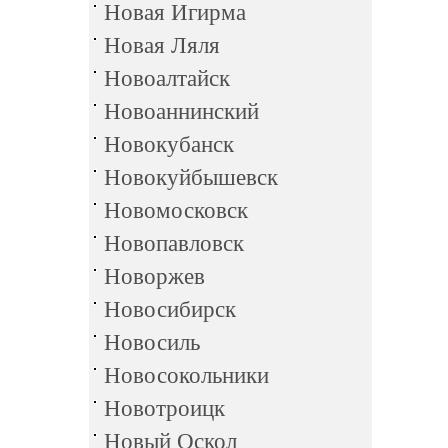
Новая Игирма
Новая Ляля
Новоалтайск
Новоаннинский
Новокубанск
Новокуйбышевск
Новомосковск
Новопавловск
Новоржев
Новосибирск
Новосиль
Новосокольники
Новотроицк
Новый Оскол