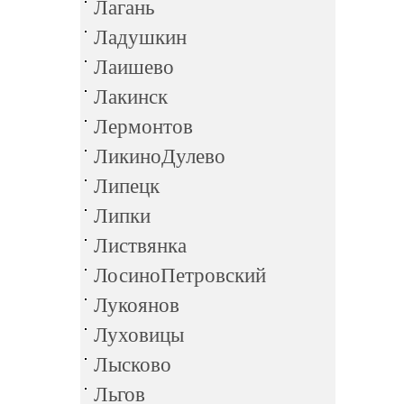
Лагань
Ладушкин
Лаишево
Лакинск
Лермонтов
ЛикиноДулево
Липецк
Липки
Листвянка
ЛосиноПетровский
Лукоянов
Луховицы
Лысково
Льгов