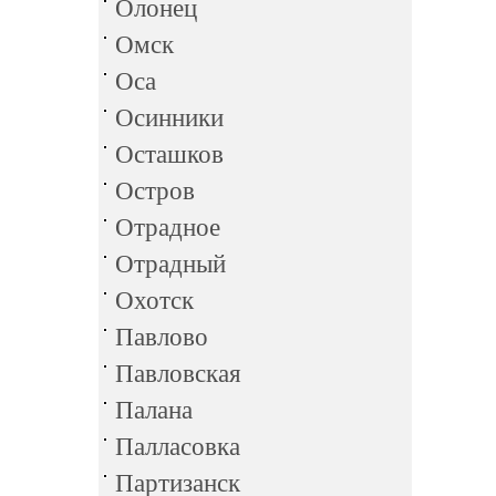
Олонец
Омск
Оса
Осинники
Осташков
Остров
Отрадное
Отрадный
Охотск
Павлово
Павловская
Палана
Палласовка
Партизанск