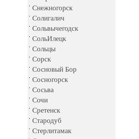
Снежногорск
Солигалич
Сольвычегодск
СольИлецк
Сольцы
Сорск
Сосновый Бор
Сосногорск
Сосьва
Сочи
Сретенск
Стародуб
Стерлитамак