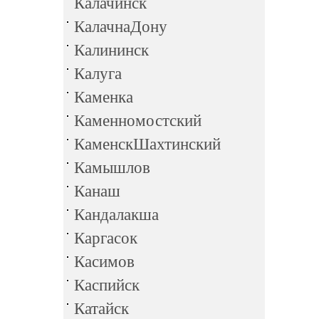
Калачинск
КалачнаДону
Калининск
Калуга
Каменка
Каменномостский
КаменскШахтинский
Камышлов
Канаш
Кандалакша
Каргасок
Касимов
Каспийск
Катайск