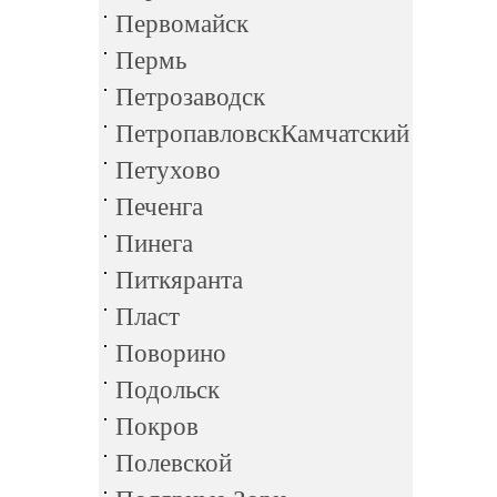
Первомайск
Пермь
Петрозаводск
ПетропавловскКамчатский
Петухово
Печенга
Пинега
Питкяранта
Пласт
Поворино
Подольск
Покров
Полевской