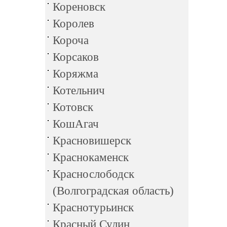
Кореновск
Королев
Короча
Корсаков
Коряжма
Котельнич
Котовск
КошАгач
Красновишерск
Краснокаменск
Краснослободск
(Волгоградская область)
Краснотурьинск
Красный Сулин