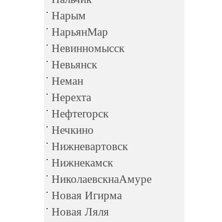
Нарым
НарьянМар
Невинномысск
Невьянск
Неман
Нерехта
Нефтегорск
Нечкино
Нижневартовск
Нижнекамск
НиколаевскнаАмуре
Новая Игирма
Новая Ляля