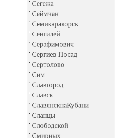
Сегежа
Сеймчан
Семикаракорск
Сенгилей
Серафимович
Сергиев Посад
Сертолово
Сим
Славгород
Славск
СлавянскнаКубани
Сланцы
Слободской
Смирных