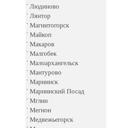
Людиново
Лянтор
Магнитогорск
Майкоп
Макаров
Малгобек
Малоархангельск
Мантурово
Мариинск
Мариинский Посад
Мглин
Мегион
Медвежьегорск