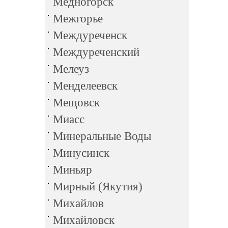
Медногорск
Межгорье
Междуреченск
Междуреченский
Мелеуз
Менделеевск
Мещовск
Миасс
Минеральные Воды
Минусинск
Миньяр
Мирный (Якутия)
Михайлов
Михайловск