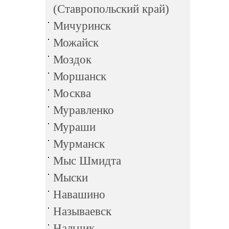
(Ставропольский край)
Мичуринск
Можайск
Моздок
Моршанск
Москва
Муравленко
Мураши
Мурманск
Мыс Шмидта
Мыски
Навашино
Называевск
Нальчик