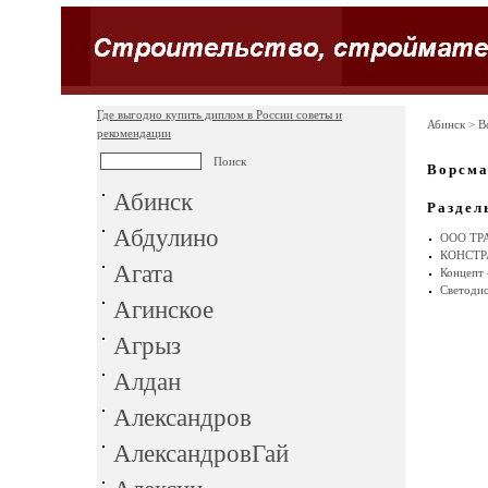
Где выгодно купить диплом в России советы и
Абинск
> В
рекомендации
Ворсм
Абинск
Раздел
Абдулино
ООО ТРА
КОНСТ
Агата
Концепт 
Светоди
Агинское
Агрыз
Алдан
Александров
АлександровГай