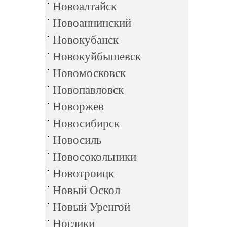
Новоалтайск
Новоаннинский
Новокубанск
Новокуйбышевск
Новомосковск
Новопавловск
Новоржев
Новосибирск
Новосиль
Новосокольники
Новотроицк
Новый Оскол
Новый Уренгой
Ноглики