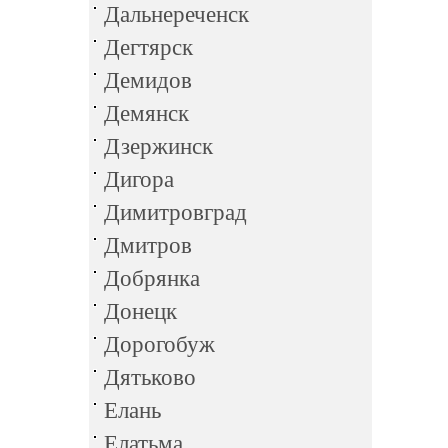
Дальнереченск
Дегтярск
Демидов
Демянск
Дзержинск
Дигора
Димитровград
Дмитров
Добрянка
Донецк
Дорогобуж
Дятьково
Елань
Елатьма