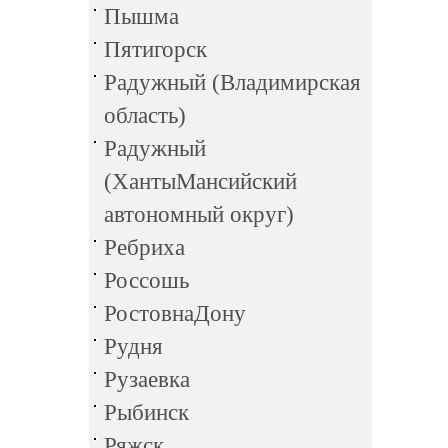
Пышма
Пятигорск
Радужный (Владимирская
область)
Радужный
(ХантыМансийский
автономный округ)
Ребриха
Россошь
РостовнаДону
Рудня
Рузаевка
Рыбинск
Ряжск