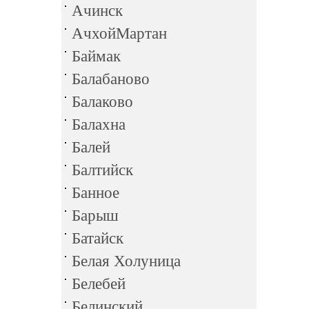
Ачинск
АчхойМартан
Баймак
Балабаново
Балаково
Балахна
Балей
Балтийск
Банное
Барыш
Батайск
Белая Холуница
Белебей
Белинский