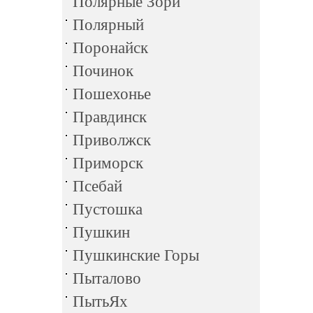
Полярные Зори
Полярный
Поронайск
Починок
Пошехонье
Правдинск
Приволжск
Приморск
Псебай
Пустошка
Пушкин
Пушкинские Горы
Пыталово
ПытьЯх