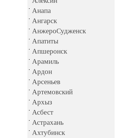
Алексин
Анапа
Ангарск
АнжероСудженск
Апатиты
Апшеронск
Арамиль
Ардон
Арсеньев
Артемовский
Архыз
Асбест
Астрахань
Ахтубинск