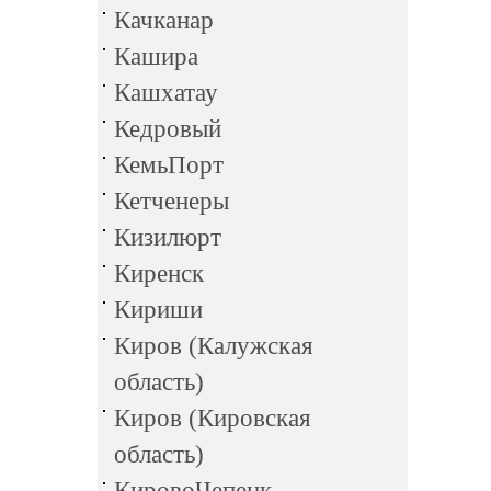
Качканар
Кашира
Кашхатау
Кедровый
КемьПорт
Кетченеры
Кизилюрт
Киренск
Кириши
Киров (Калужская
область)
Киров (Кировская
область)
КировоЧепецк