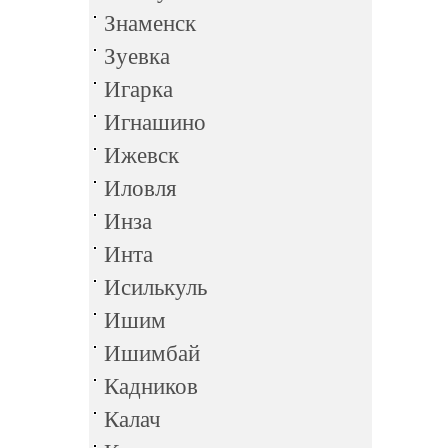
Знаменск
Зуевка
Игарка
Игнашино
Ижевск
Иловля
Инза
Инта
Исилькуль
Ишим
Ишимбай
Кадников
Калач