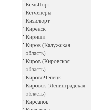
КемьПорт
Кетченеры
Кизилюрт
Киренск
Кириши
Киров (Калужская
область)
Киров (Кировская
область)
КировоЧепецк
Кировск (Ленинградская
область)
Кирсанов
Киселевск