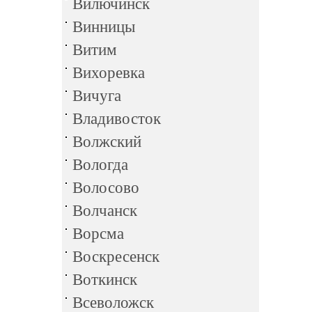
Вилючинск
Винницы
Витим
Вихоревка
Вичуга
Владивосток
Волжский
Вологда
Волосово
Волчанск
Ворсма
Воскресенск
Воткинск
Всеволожск