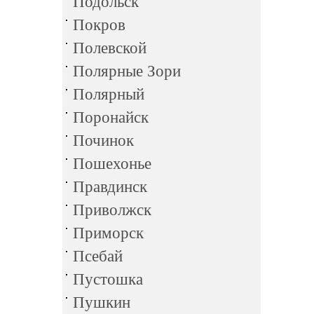
Подольск
Покров
Полевской
Полярные Зори
Полярный
Поронайск
Починок
Пошехонье
Правдинск
Приволжск
Приморск
Псебай
Пустошка
Пушкин