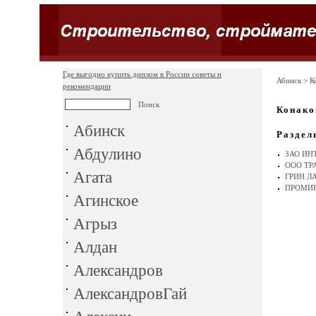
Где выгодно купить диплом в России советы и
Абинск
> К
рекомендации
Конако
Абинск
Раздел
Абдулино
ЗАО ИН
ООО ТР
Агата
ГРИН Л
ПРОМИН
Агинское
Агрыз
Алдан
Александров
АлександровГай