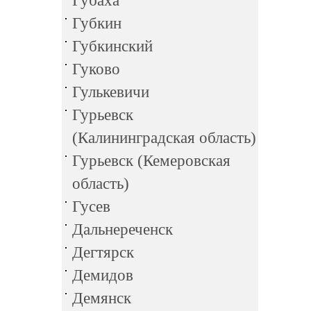
Губаха
Губкин
Губкинский
Гуково
Гулькевичи
Гурьевск
(Калининградская область)
Гурьевск (Кемеровская
область)
Гусев
Дальнереченск
Дегтярск
Демидов
Демянск