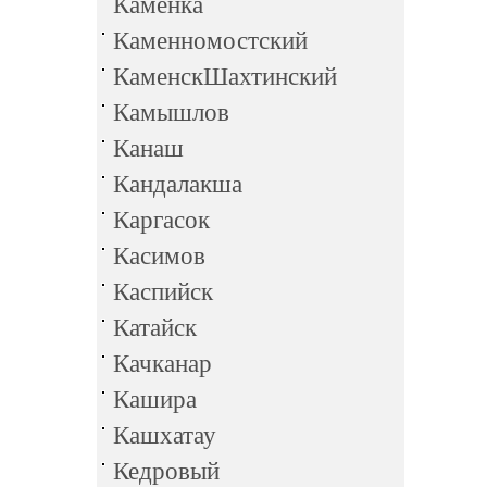
Каменка
Каменномостский
КаменскШахтинский
Камышлов
Канаш
Кандалакша
Каргасок
Касимов
Каспийск
Катайск
Качканар
Кашира
Кашхатау
Кедровый