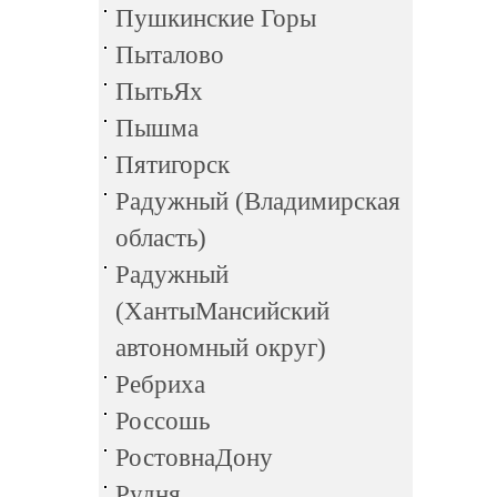
Пушкинские Горы
Пыталово
ПытьЯх
Пышма
Пятигорск
Радужный (Владимирская
область)
Радужный
(ХантыМансийский
автономный округ)
Ребриха
Россошь
РостовнаДону
Рудня