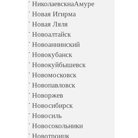
НиколаевскнаАмуре
Новая Игирма
Новая Ляля
Новоалтайск
Новоаннинский
Новокубанск
Новокуйбышевск
Новомосковск
Новопавловск
Новоржев
Новосибирск
Новосиль
Новосокольники
Новотроицк