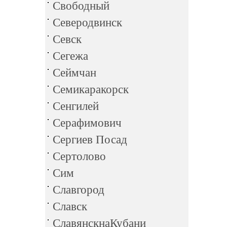
Свободный
Северодвинск
Севск
Сегежа
Сеймчан
Семикаракорск
Сенгилей
Серафимович
Сергиев Посад
Сертолово
Сим
Славгород
Славск
СлавянскнаКубани