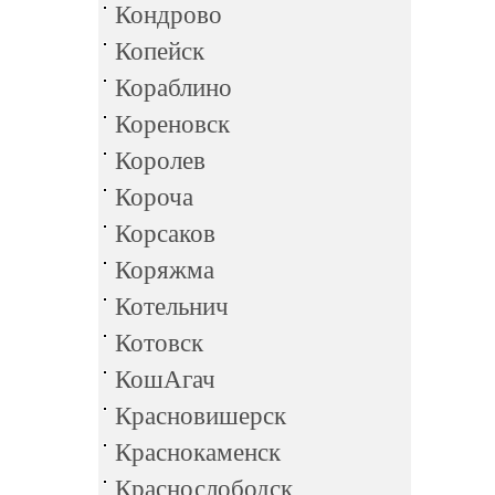
Кондрово
Копейск
Кораблино
Кореновск
Королев
Короча
Корсаков
Коряжма
Котельнич
Котовск
КошАгач
Красновишерск
Краснокаменск
Краснослободск