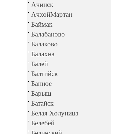
Ачинск
АчхойМартан
Баймак
Балабаново
Балаково
Балахна
Балей
Балтийск
Банное
Барыш
Батайск
Белая Холуница
Белебей
Белинский