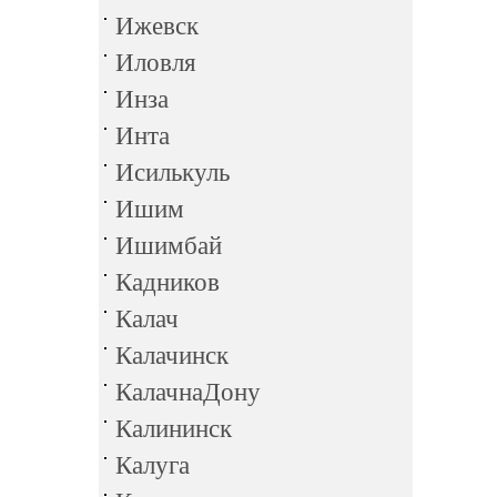
Ижевск
Иловля
Инза
Инта
Исилькуль
Ишим
Ишимбай
Кадников
Калач
Калачинск
КалачнаДону
Калининск
Калуга