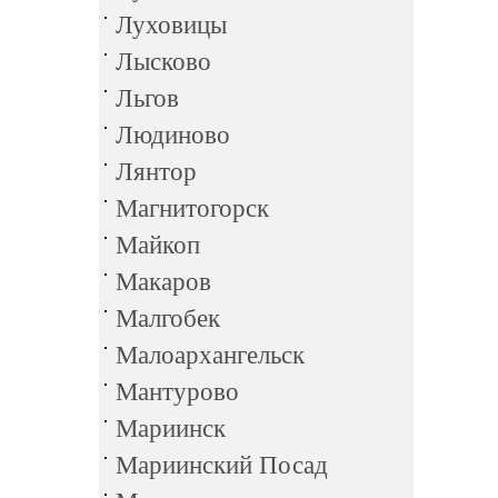
Луховицы
Лысково
Льгов
Людиново
Лянтор
Магнитогорск
Майкоп
Макаров
Малгобек
Малоархангельск
Мантурово
Мариинск
Мариинский Посад