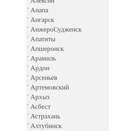
Алексин
Анапа
Ангарск
АнжероСудженск
Апатиты
Апшеронск
Арамиль
Ардон
Арсеньев
Артемовский
Архыз
Асбест
Астрахань
Ахтубинск