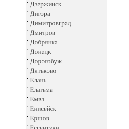
Дзержинск
Дигора
Димитровград
Дмитров
Добрянка
Донецк
Дорогобуж
Дятьково
Елань
Елатьма
Емва
Енисейск
Ершов
Ессентуки