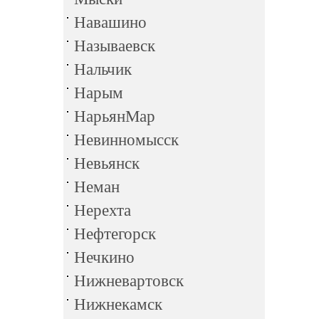
Навашино
Называевск
Нальчик
Нарым
НарьянМар
Невинномысск
Невьянск
Неман
Нерехта
Нефтегорск
Нечкино
Нижневартовск
Нижнекамск