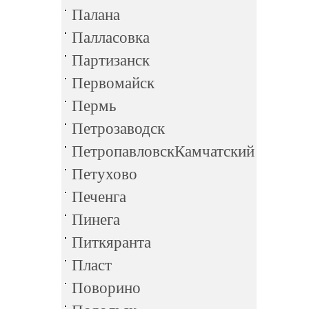
Палана
Палласовка
Партизанск
Первомайск
Пермь
Петрозаводск
ПетропавловскКамчатский
Петухово
Печенга
Пинега
Питкяранта
Пласт
Поворино