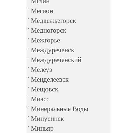
Мглин
Мегион
Медвежьегорск
Медногорск
Межгорье
Междуреченск
Междуреченский
Мелеуз
Менделеевск
Мещовск
Миасс
Минеральные Воды
Минусинск
Миньяр