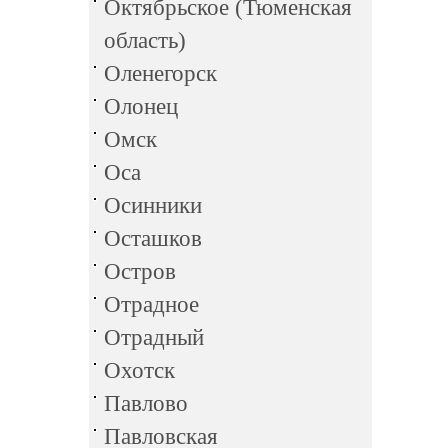
Октябрьское (Тюменская
область)
Оленегорск
Олонец
Омск
Оса
Осинники
Осташков
Остров
Отрадное
Отрадный
Охотск
Павлово
Павловская