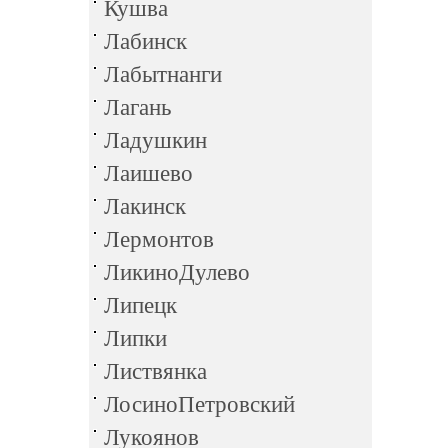
Кушва
Лабинск
Лабытнанги
Лагань
Ладушкин
Лаишево
Лакинск
Лермонтов
ЛикиноДулево
Липецк
Липки
Листвянка
ЛосиноПетровский
Лукоянов