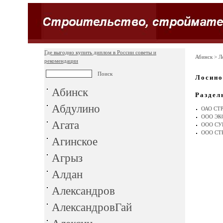
Где выгодно купить диплом в России советы и
Абинск
> Л
рекомендации
Лосино
Абинск
Раздел
Абдулино
ОАО СТ
ООО ЭК
Агата
ООО СУ
ООО СТ
Агинское
Агрыз
Алдан
Александров
АлександровГай