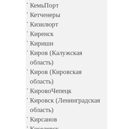
КемьПорт
Кетченеры
Кизилюрт
Киренск
Кириши
Киров (Калужская
область)
Киров (Кировская
область)
КировоЧепецк
Кировск (Ленинградская
область)
Кирсанов
Киселевск