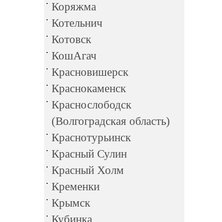
Коряжма
Котельнич
Котовск
КошАгач
Красновишерск
Краснокаменск
Краснослободск
(Волгоградская область)
Краснотурьинск
Красный Сулин
Красный Холм
Кременки
Крымск
Кубинка