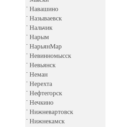
Навашино
Называевск
Нальчик
Нарым
НарьянМар
Невинномысск
Невьянск
Неман
Нерехта
Нефтегорск
Нечкино
Нижневартовск
Нижнекамск