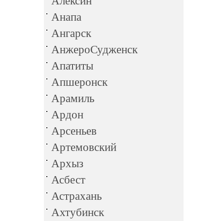
Алексин
Анапа
Ангарск
АнжероСудженск
Апатиты
Апшеронск
Арамиль
Ардон
Арсеньев
Артемовский
Архыз
Асбест
Астрахань
Ахтубинск