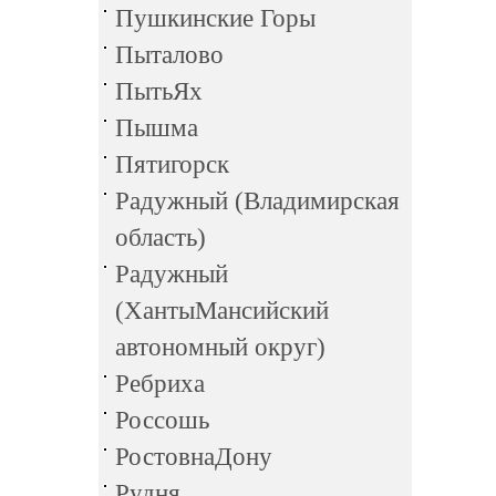
Пушкинские Горы
Пыталово
ПытьЯх
Пышма
Пятигорск
Радужный (Владимирская
область)
Радужный
(ХантыМансийский
автономный округ)
Ребриха
Россошь
РостовнаДону
Рудня