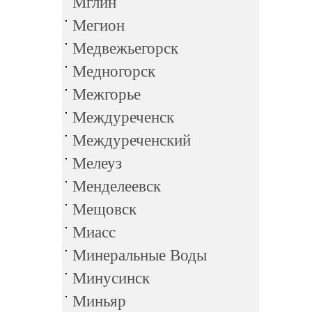
Мглин
Мегион
Медвежьегорск
Медногорск
Межгорье
Междуреченск
Междуреченский
Мелеуз
Менделеевск
Мещовск
Миасс
Минеральные Воды
Минусинск
Миньяр