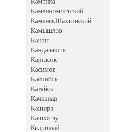
Каменка
Каменномостский
КаменскШахтинский
Камышлов
Канаш
Кандалакша
Каргасок
Касимов
Каспийск
Катайск
Качканар
Кашира
Кашхатау
Кедровый