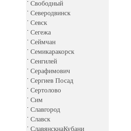
Свободный
Северодвинск
Севск
Сегежа
Сеймчан
Семикаракорск
Сенгилей
Серафимович
Сергиев Посад
Сертолово
Сим
Славгород
Славск
СлавянскнаКубани