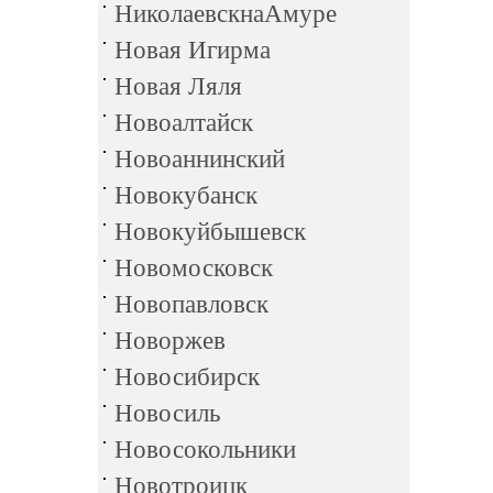
НиколаевскнаАмуре
Новая Игирма
Новая Ляля
Новоалтайск
Новоаннинский
Новокубанск
Новокуйбышевск
Новомосковск
Новопавловск
Новоржев
Новосибирск
Новосиль
Новосокольники
Новотроицк