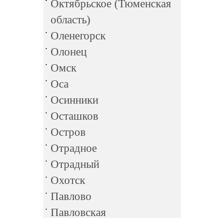
Октябрьское (Тюменская
область)
Оленегорск
Олонец
Омск
Оса
Осинники
Осташков
Остров
Отрадное
Отрадный
Охотск
Павлово
Павловская