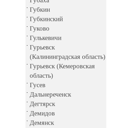
Губаха
Губкин
Губкинский
Гуково
Гулькевичи
Гурьевск
(Калининградская область)
Гурьевск (Кемеровская
область)
Гусев
Дальнереченск
Дегтярск
Демидов
Демянск