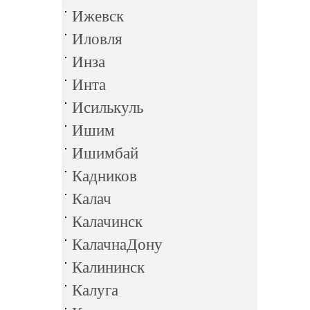
Ижевск
Иловля
Инза
Инта
Исилькуль
Ишим
Ишимбай
Кадников
Калач
Калачинск
КалачнаДону
Калининск
Калуга