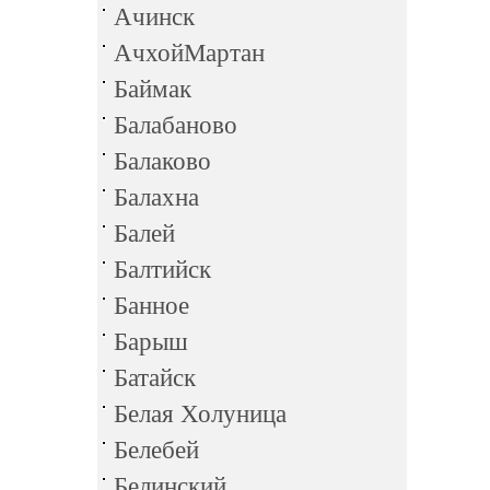
Ачинск
АчхойМартан
Баймак
Балабаново
Балаково
Балахна
Балей
Балтийск
Банное
Барыш
Батайск
Белая Холуница
Белебей
Белинский