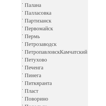
Палана
Палласовка
Партизанск
Первомайск
Пермь
Петрозаводск
ПетропавловскКамчатский
Петухово
Печенга
Пинега
Питкяранта
Пласт
Поворино