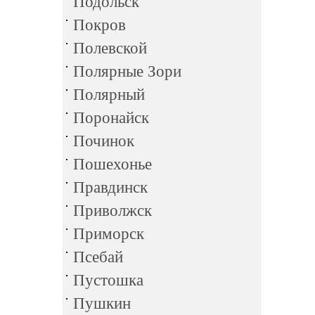
Подольск
Покров
Полевской
Полярные Зори
Полярный
Поронайск
Починок
Пошехонье
Правдинск
Приволжск
Приморск
Псебай
Пустошка
Пушкин