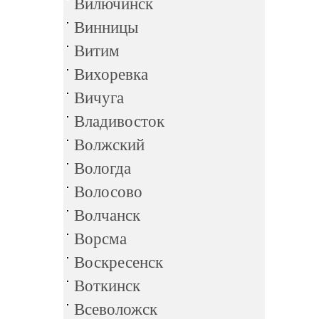
Вилючинск
Винницы
Витим
Вихоревка
Вичуга
Владивосток
Волжский
Вологда
Волосово
Волчанск
Ворсма
Воскресенск
Воткинск
Всеволожск