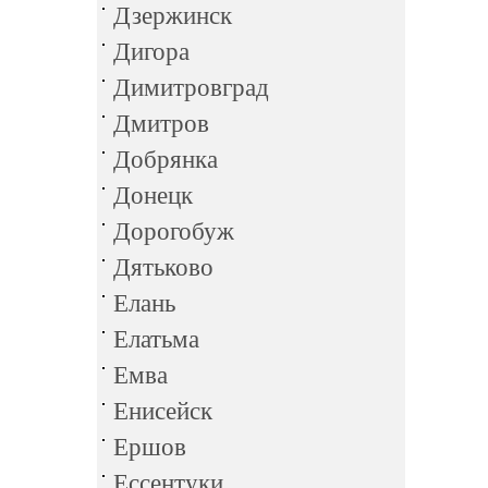
Дзержинск
Дигора
Димитровград
Дмитров
Добрянка
Донецк
Дорогобуж
Дятьково
Елань
Елатьма
Емва
Енисейск
Ершов
Ессентуки