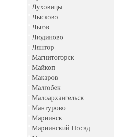
Луховицы
Лысково
Льгов
Людиново
Лянтор
Магнитогорск
Майкоп
Макаров
Малгобек
Малоархангельск
Мантурово
Мариинск
Мариинский Посад