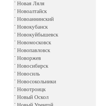
Новая Ляля
Новоалтайск
Новоаннинский
Новокубанск
Новокуйбышевск
Новомосковск
Новопавловск
Новоржев
Новосибирск
Новосиль
Новосокольники
Новотроицк
Новый Оскол
Новый Уренгой