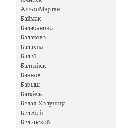
АчхойМартан
Баймак
Балабаново
Балаково
Балахна
Балей
Балтийск
Банное
Барыш
Батайск
Белая Холуница
Белебей
Белинский