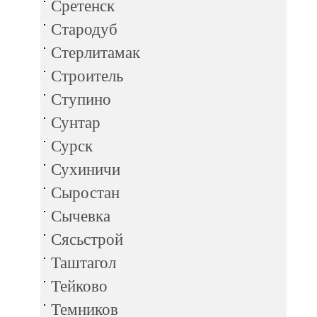
Сретенск
Стародуб
Стерлитамак
Строитель
Ступино
Сунтар
Сурск
Сухиничи
Сыростан
Сычевка
Сясьстрой
Таштагол
Тейково
Темников