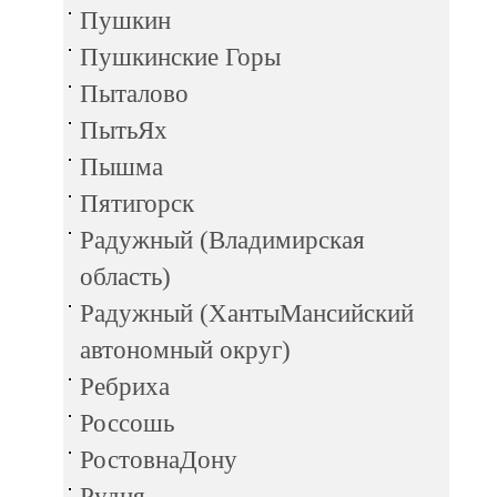
Пушкин
Пушкинские Горы
Пыталово
ПытьЯх
Пышма
Пятигорск
Радужный (Владимирская
область)
Радужный (ХантыМансийский
автономный округ)
Ребриха
Россошь
РостовнаДону
Рудня