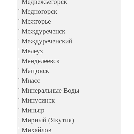
Медвежьегорск
Медногорск
Межгорье
Междуреченск
Междуреченский
Мелеуз
Менделеевск
Мещовск
Миасс
Минеральные Воды
Минусинск
Миньяр
Мирный (Якутия)
Михайлов