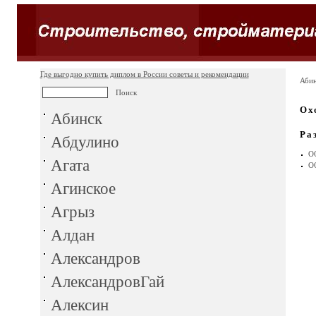
Где выгодно купить диплом в России советы и рекомендации
Абин
Ох
Абинск
Ра
Абдулино
О
Агата
О
Агинское
Агрыз
Алдан
Александров
АлександровГай
Алексин