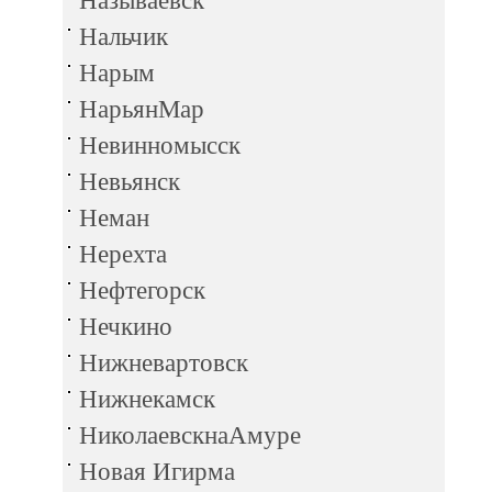
Называевск
Нальчик
Нарым
НарьянМар
Невинномысск
Невьянск
Неман
Нерехта
Нефтегорск
Нечкино
Нижневартовск
Нижнекамск
НиколаевскнаАмуре
Новая Игирма