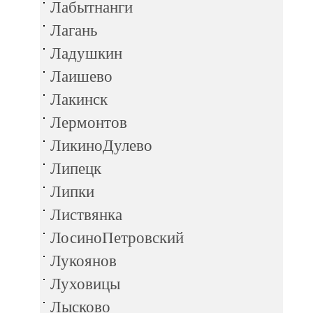
Лабытнанги
Лагань
Ладушкин
Лаишево
Лакинск
Лермонтов
ЛикиноДулево
Липецк
Липки
Листвянка
ЛосиноПетровский
Лукоянов
Луховицы
Лысково