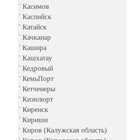
Касимов
Каспийск
Катайск
Качканар
Кашира
Кашхатау
Кедровый
КемьПорт
Кетченеры
Кизилюрт
Киренск
Кириши
Киров (Калужская область)