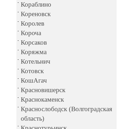
Кораблино
Кореновск
Королев
Короча
Корсаков
Коряжма
Котельнич
Котовск
КошАгач
Красновишерск
Краснокаменск
Краснослободск (Волгоградская
область)
Краснотурьинск