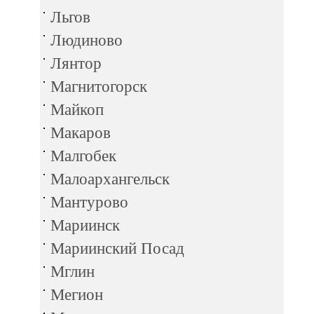
Льгов
Людиново
Лянтор
Магнитогорск
Майкоп
Макаров
Малгобек
Малоархангельск
Мантурово
Мариинск
Мариинский Посад
Мглин
Мегион