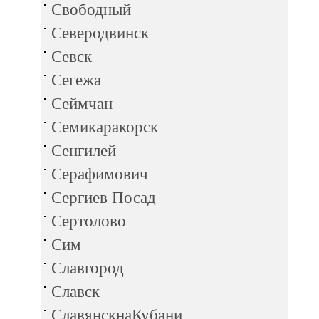
Свободный
Северодвинск
Севск
Сегежа
Сеймчан
Семикаракорск
Сенгилей
Серафимович
Сергиев Посад
Сертолово
Сим
Славгород
Славск
СлавянскнаКубани