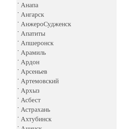
Анапа
Ангарск
АнжероСудженск
Апатиты
Апшеронск
Арамиль
Ардон
Арсеньев
Артемовский
Архыз
Асбест
Астрахань
Ахтубинск
Ачинск