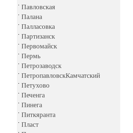
Павловская
Палана
Палласовка
Партизанск
Первомайск
Пермь
Петрозаводск
ПетропавловскКамчатский
Петухово
Печенга
Пинега
Питкяранта
Пласт