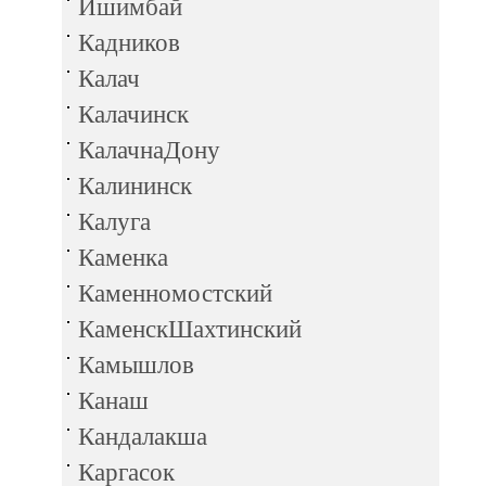
Ишимбай
Кадников
Калач
Калачинск
КалачнаДону
Калининск
Калуга
Каменка
Каменномостский
КаменскШахтинский
Камышлов
Канаш
Кандалакша
Каргасок