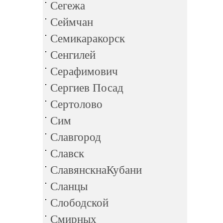
Сегежа
Сеймчан
Семикаракорск
Сенгилей
Серафимович
Сергиев Посад
Сертолово
Сим
Славгород
Славск
СлавянскнаКубани
Сланцы
Слободской
Смирных