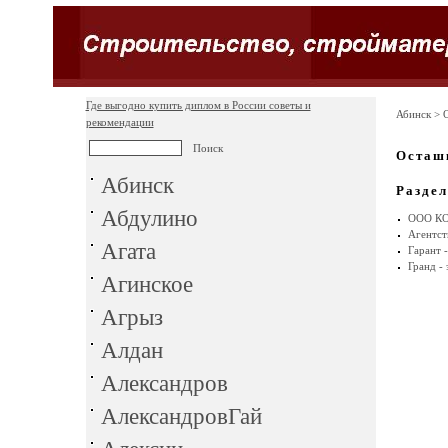
Где выгодно купить диплом в России советы и
Абинск
> О
рекомендации
Осташ
Абинск
Разде
Абдулино
ООО КО
Агентс
Агата
Гарант 
Гранд - 
Агинское
Агрыз
Алдан
Александров
АлександровГай