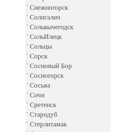
Снежногорск
Солигалич
Сольвычегодск
СольИлецк
Сольцы
Сорск
Сосновый Бор
Сосногорск
Сосьва
Сочи
Сретенск
Стародуб
Стерлитамак