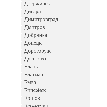
Дзержинск
Дигора
Димитровград
Дмитров
Добрянка
Донецк
Дорогобуж
Дятьково
Елань
Елатьма
Емва
Енисейск
Ершов
Ессентуки