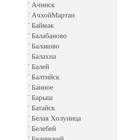
Ачинск
АчхойМартан
Баймак
Балабаново
Балаково
Балахна
Балей
Балтийск
Банное
Барыш
Батайск
Белая Холуница
Белебей
Белинский