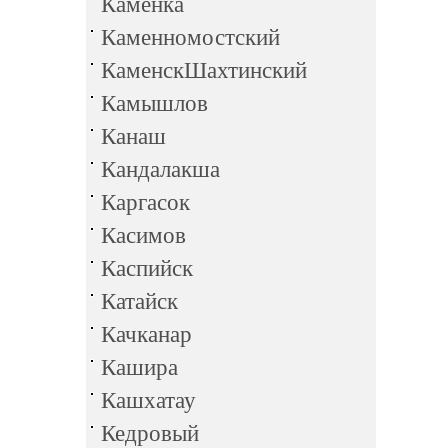
Каменка
Каменномостский
КаменскШахтинский
Камышлов
Канаш
Кандалакша
Каргасок
Касимов
Каспийск
Катайск
Качканар
Кашира
Кашхатау
Кедровый