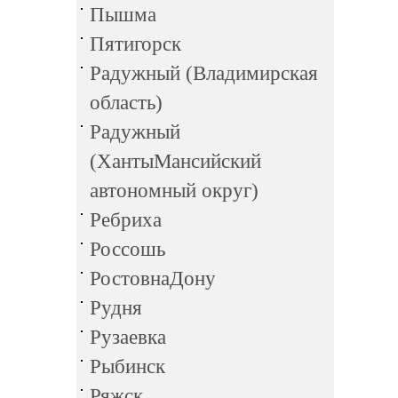
Пышма
Пятигорск
Радужный (Владимирская
область)
Радужный
(ХантыМансийский
автономный округ)
Ребриха
Россошь
РостовнаДону
Рудня
Рузаевка
Рыбинск
Ряжск