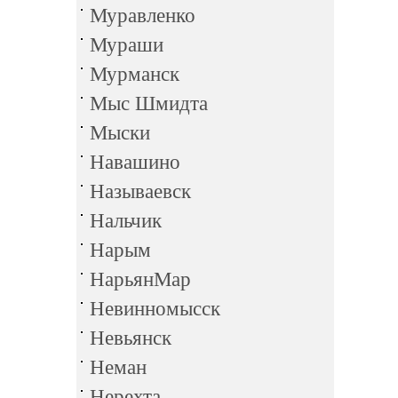
Муравленко
Мураши
Мурманск
Мыс Шмидта
Мыски
Навашино
Называевск
Нальчик
Нарым
НарьянМар
Невинномысск
Невьянск
Неман
Нерехта