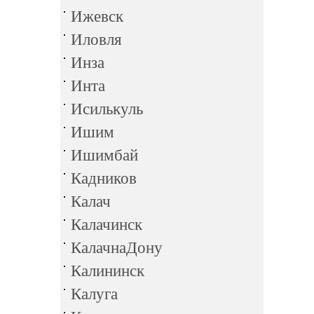
Ижевск
Иловля
Инза
Инта
Исилькуль
Ишим
Ишимбай
Кадников
Калач
Калачинск
КалачнаДону
Калининск
Калуга