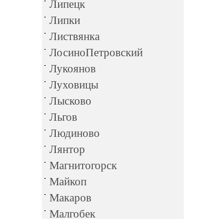
Липецк
Липки
Листвянка
ЛосиноПетровский
Лукоянов
Луховицы
Лысково
Льгов
Людиново
Лянтор
Магнитогорск
Майкоп
Макаров
Малгобек