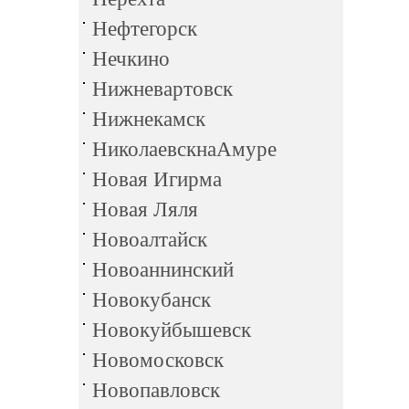
Нефтегорск
Нечкино
Нижневартовск
Нижнекамск
НиколаевскнаАмуре
Новая Игирма
Новая Ляля
Новоалтайск
Новоаннинский
Новокубанск
Новокуйбышевск
Новомосковск
Новопавловск