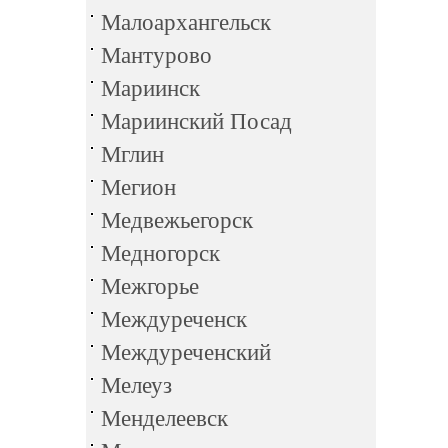
Малоархангельск
Мантурово
Мариинск
Мариинский Посад
Мглин
Мегион
Медвежьегорск
Медногорск
Межгорье
Междуреченск
Междуреченский
Мелеуз
Менделеевск