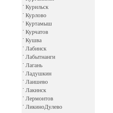
Курильск
Курлово
Куртамыш
Курчатов
Кушва
Лабинск
Лабытнанги
Лагань
Ладушкин
Лаишево
Лакинск
Лермонтов
ЛикиноДулево