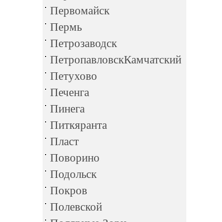
Первомайск
Пермь
Петрозаводск
ПетропавловскКамчатский
Петухово
Печенга
Пинега
Питкяранта
Пласт
Поворино
Подольск
Покров
Полевской