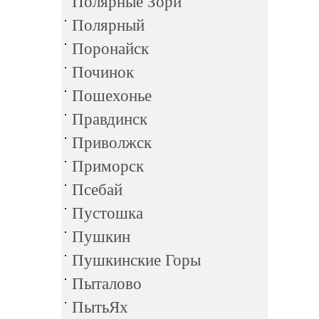
Полярные Зори
Полярный
Поронайск
Починок
Пошехонье
Правдинск
Приволжск
Приморск
Псебай
Пустошка
Пушкин
Пушкинские Горы
Пыталово
ПытьЯх