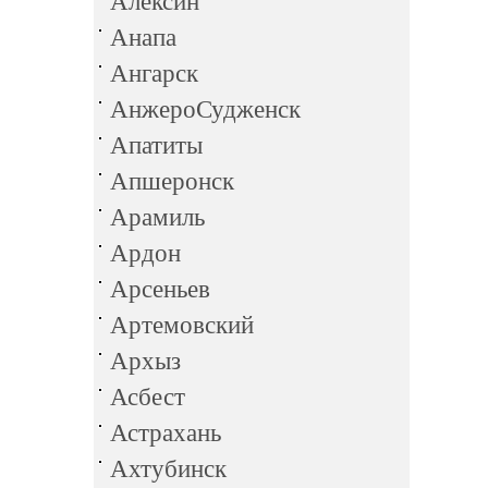
Алексин
Анапа
Ангарск
АнжероСудженск
Апатиты
Апшеронск
Арамиль
Ардон
Арсеньев
Артемовский
Архыз
Асбест
Астрахань
Ахтубинск