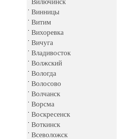
Вилючинск
Винницы
Витим
Вихоревка
Вичуга
Владивосток
Волжский
Вологда
Волосово
Волчанск
Ворсма
Воскресенск
Воткинск
Всеволожск