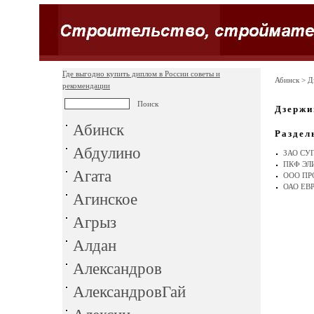
Где выгодно купить диплом в России советы и
Абинск
> Д
рекомендации
Дзержи
Абинск
Раздел
Абдулино
ЗАО СУ
ПКФ ЭЛ
Агата
ООО ПР
ОАО ЕВ
Агинское
Агрыз
Алдан
Александров
АлександровГай