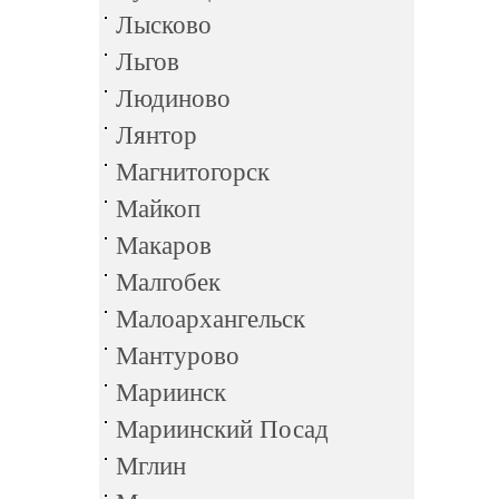
Лысково
Льгов
Людиново
Лянтор
Магнитогорск
Майкоп
Макаров
Малгобек
Малоархангельск
Мантурово
Мариинск
Мариинский Посад
Мглин