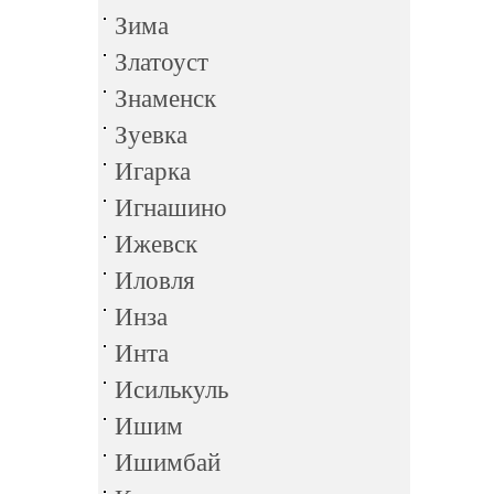
Зима
Златоуст
Знаменск
Зуевка
Игарка
Игнашино
Ижевск
Иловля
Инза
Инта
Исилькуль
Ишим
Ишимбай