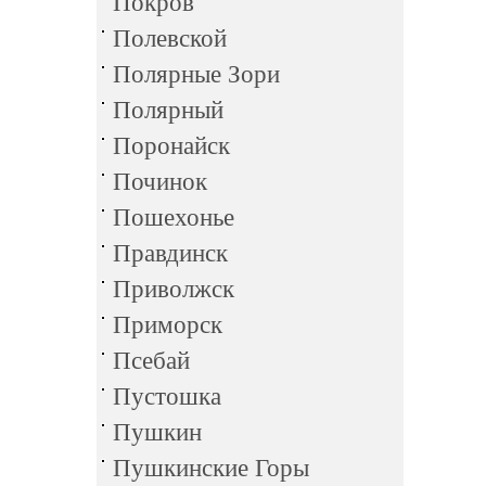
Покров
Полевской
Полярные Зори
Полярный
Поронайск
Починок
Пошехонье
Правдинск
Приволжск
Приморск
Псебай
Пустошка
Пушкин
Пушкинские Горы