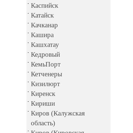
Каспийск
Катайск
Качканар
Кашира
Кашхатау
Кедровый
КемьПорт
Кетченеры
Кизилюрт
Киренск
Кириши
Киров (Калужская
область)
Киров (Кировская