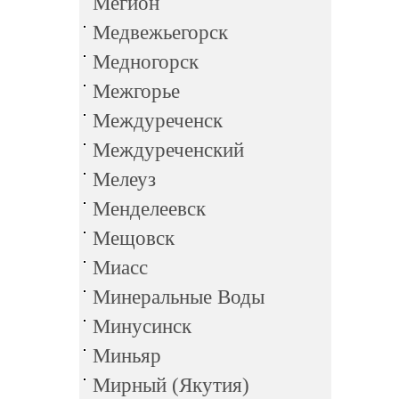
Мегион
Медвежьегорск
Медногорск
Межгорье
Междуреченск
Междуреченский
Мелеуз
Менделеевск
Мещовск
Миасс
Минеральные Воды
Минусинск
Миньяр
Мирный (Якутия)