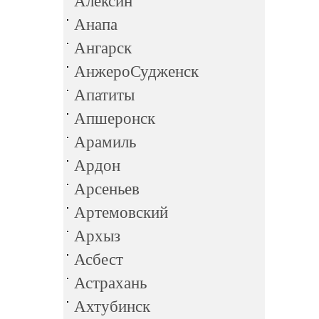
Алексин
Анапа
Ангарск
АнжероСудженск
Апатиты
Апшеронск
Арамиль
Ардон
Арсеньев
Артемовский
Архыз
Асбест
Астрахань
Ахтубинск