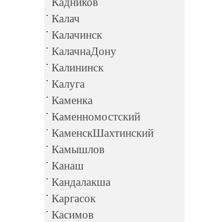
Кадников
Калач
Калачинск
КалачнаДону
Калининск
Калуга
Каменка
Каменномостский
КаменскШахтинский
Камышлов
Канаш
Кандалакша
Каргасок
Касимов