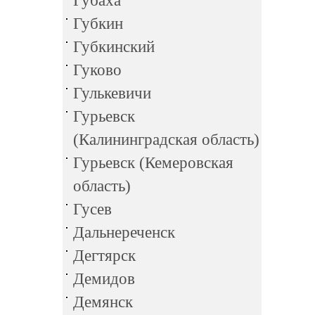
Губаха
Губкин
Губкинский
Гуково
Гулькевичи
Гурьевск
(Калининградская область)
Гурьевск (Кемеровская
область)
Гусев
Дальнереченск
Дегтярск
Демидов
Демянск