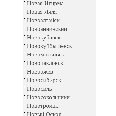
Новая Игирма
Новая Ляля
Новоалтайск
Новоаннинский
Новокубанск
Новокуйбышевск
Новомосковск
Новопавловск
Новоржев
Новосибирск
Новосиль
Новосокольники
Новотроицк
Новый Оскол