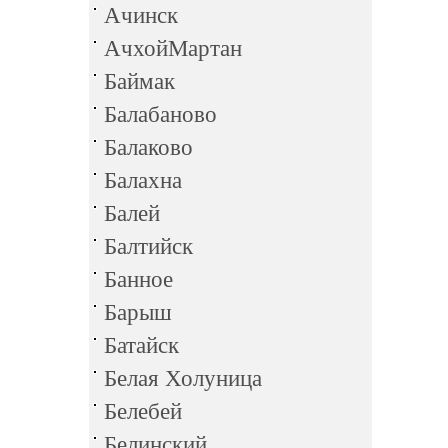
Ачинск
АчхойМартан
Баймак
Балабаново
Балаково
Балахна
Балей
Балтийск
Банное
Барыш
Батайск
Белая Холуница
Белебей
Белинский