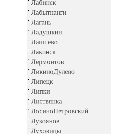
Лабинск
Лабытнанги
Лагань
Ладушкин
Лаишево
Лакинск
Лермонтов
ЛикиноДулево
Липецк
Липки
Листвянка
ЛосиноПетровский
Лукоянов
Луховицы