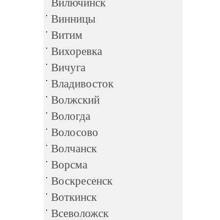
Вилючинск
Винницы
Витим
Вихоревка
Вичуга
Владивосток
Волжский
Вологда
Волосово
Волчанск
Ворсма
Воскресенск
Воткинск
Всеволожск