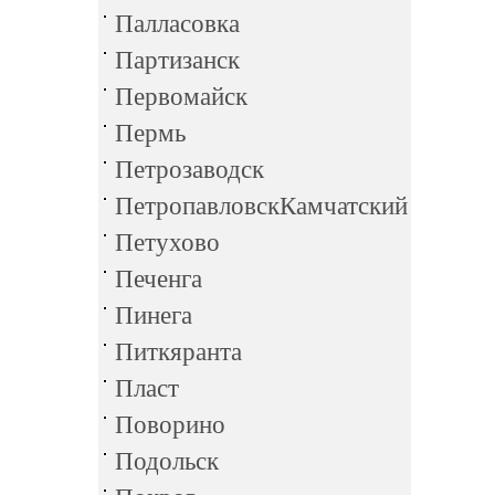
Палласовка
Партизанск
Первомайск
Пермь
Петрозаводск
ПетропавловскКамчатский
Петухово
Печенга
Пинега
Питкяранта
Пласт
Поворино
Подольск