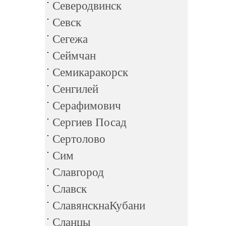
Северодвинск
Севск
Сегежа
Сеймчан
Семикаракорск
Сенгилей
Серафимович
Сергиев Посад
Сертолово
Сим
Славгород
Славск
СлавянскнаКубани
Сланцы