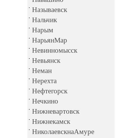
Называевск
Нальчик
Нарым
НарьянМар
Невинномысск
Невьянск
Неман
Нерехта
Нефтегорск
Нечкино
Нижневартовск
Нижнекамск
НиколаевскнаАмуре