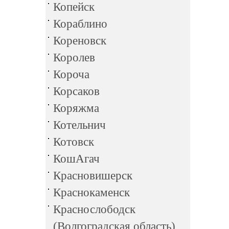
Копейск
Кораблино
Кореновск
Королев
Короча
Корсаков
Коряжма
Котельнич
Котовск
КошАгач
Красновишерск
Краснокаменск
Краснослободск
(Волгоградская область)