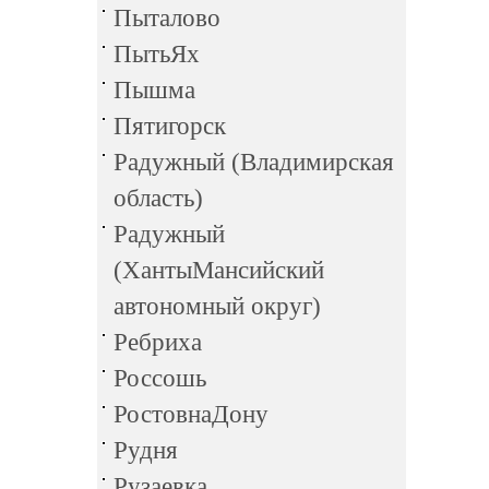
Пыталово
ПытьЯх
Пышма
Пятигорск
Радужный (Владимирская
область)
Радужный
(ХантыМансийский
автономный округ)
Ребриха
Россошь
РостовнаДону
Рудня
Рузаевка