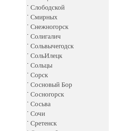
Слободской
Смирных
Снежногорск
Солигалич
Сольвычегодск
СольИлецк
Сольцы
Сорск
Сосновый Бор
Сосногорск
Сосьва
Сочи
Сретенск