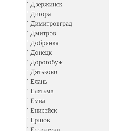
Дзержинск
Дигора
Димитровград
Дмитров
Добрянка
Донецк
Дорогобуж
Дятьково
Елань
Елатьма
Емва
Енисейск
Ершов
Ессентуки