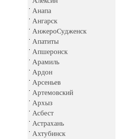
Алексин
Анапа
Ангарск
АнжероСудженск
Апатиты
Апшеронск
Арамиль
Ардон
Арсеньев
Артемовский
Архыз
Асбест
Астрахань
Ахтубинск