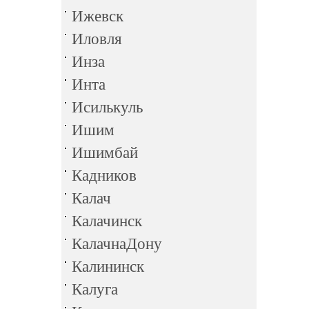
Ижевск
Иловля
Инза
Инта
Исилькуль
Ишим
Ишимбай
Кадников
Калач
Калачинск
КалачнаДону
Калининск
Калуга