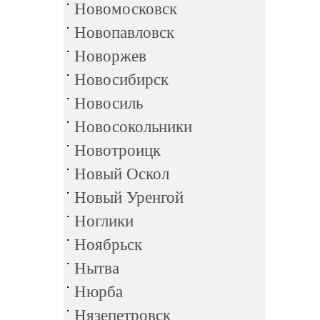
Новомосковск
Новопавловск
Новоржев
Новосибирск
Новосиль
Новосокольники
Новотроицк
Новый Оскол
Новый Уренгой
Ноглики
Ноябрьск
Нытва
Нюрба
Нязепетровск