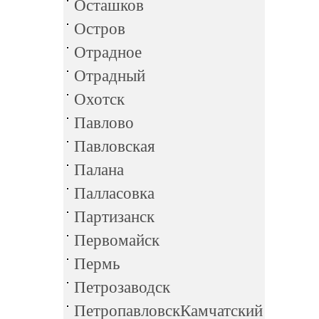
Осташков
Остров
Отрадное
Отрадный
Охотск
Павлово
Павловская
Палана
Палласовка
Партизанск
Первомайск
Пермь
Петрозаводск
ПетропавловскКамчатский