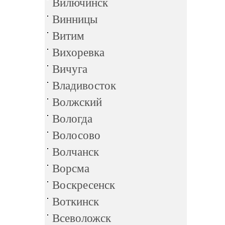
Вилючинск
Винницы
Витим
Вихоревка
Вичуга
Владивосток
Волжский
Вологда
Волосово
Волчанск
Ворсма
Воскресенск
Воткинск
Всеволожск