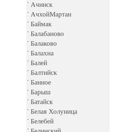
Ачинск
АчхойМартан
Баймак
Балабаново
Балаково
Балахна
Балей
Балтийск
Банное
Барыш
Батайск
Белая Холуница
Белебей
Белинский