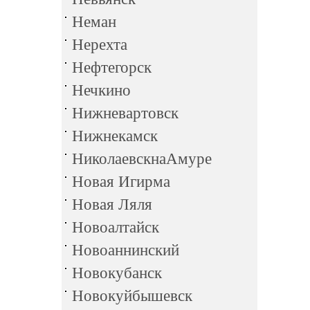
Неман
Нерехта
Нефтегорск
Нечкино
Нижневартовск
Нижнекамск
НиколаевскнаАмуре
Новая Игирма
Новая Ляля
Новоалтайск
Новоаннинский
Новокубанск
Новокуйбышевск