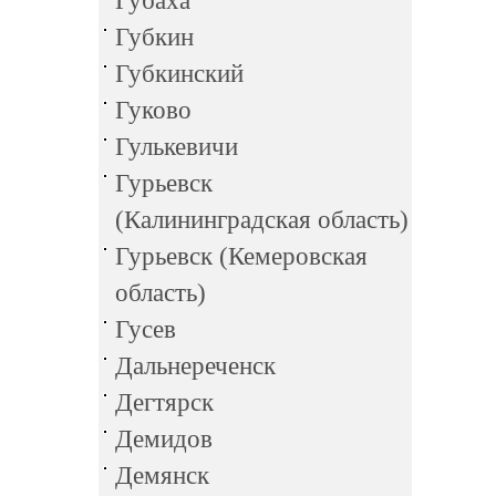
Губаха
Губкин
Губкинский
Гуково
Гулькевичи
Гурьевск
(Калининградская область)
Гурьевск (Кемеровская
область)
Гусев
Дальнереченск
Дегтярск
Демидов
Демянск