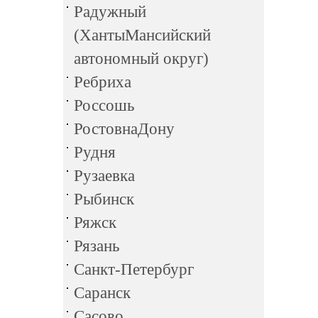
Радужный
(ХантыМансийский
автономный округ)
Ребриха
Россошь
РостовнаДону
Рудня
Рузаевка
Рыбинск
Ряжск
Рязань
Санкт-Петербург
Саранск
Сасово