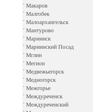
Макаров
Малгобек
Малоархангельск
Мантурово
Мариинск
Мариинский Посад
Мглин
Мегион
Медвежьегорск
Медногорск
Межгорье
Междуреченск
Междуреченский