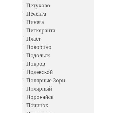
Петухово
Печенга
Пинега
Питкяранта
Пласт
Поворино
Подольск
Покров
Полевской
Полярные Зори
Полярный
Поронайск
Починок