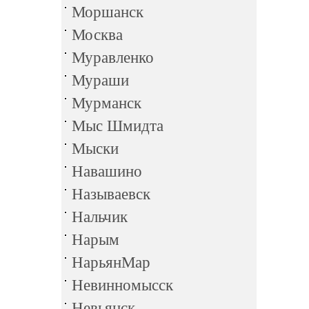
Моршанск
Москва
Муравленко
Мураши
Мурманск
Мыс Шмидта
Мыски
Навашино
Называевск
Нальчик
Нарым
НарьянМар
Невинномысск
Невьянск