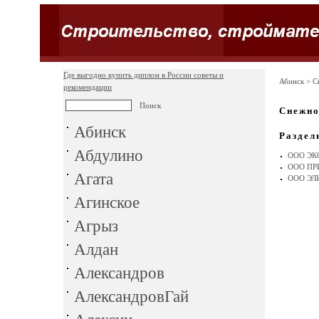
Где выгодно купить диплом в России советы и
Абинск
> С
рекомендации
Снежно
Абинск
Раздел
Абдулино
ООО ЭК
ООО ПР
Агата
ООО ЭЛ
Агинское
Агрыз
Алдан
Александров
АлександровГай