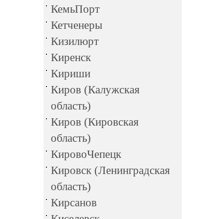
КемьПорт
Кетченеры
Кизилюрт
Киренск
Кириши
Киров (Калужская
область)
Киров (Кировская
область)
КировоЧепецк
Кировск (Ленинградская
область)
Кирсанов
Киселевск