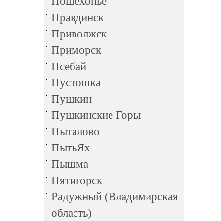
Пошехонье
Правдинск
Приволжск
Приморск
Псебай
Пустошка
Пушкин
Пушкинские Горы
Пыталово
ПытьЯх
Пышма
Пятигорск
Радужный (Владимирская
область)