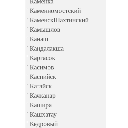
Каменка
Каменномостский
КаменскШахтинский
Камышлов
Канаш
Кандалакша
Каргасок
Касимов
Каспийск
Катайск
Качканар
Кашира
Кашхатау
Кедровый