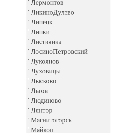
Лермонтов
ЛикиноДулево
Липецк
Липки
Листвянка
ЛосиноПетровский
Лукоянов
Луховицы
Лысково
Льгов
Людиново
Лянтор
Магнитогорск
Майкоп