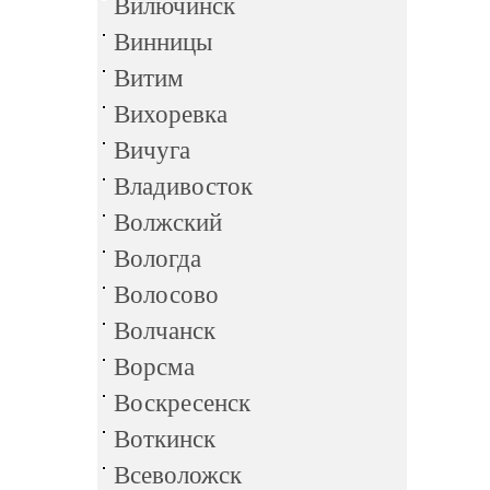
Вилючинск
Винницы
Витим
Вихоревка
Вичуга
Владивосток
Волжский
Вологда
Волосово
Волчанск
Ворсма
Воскресенск
Воткинск
Всеволожск