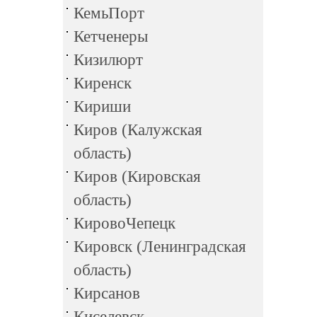
КемьПорт
Кетченеры
Кизилюрт
Киренск
Кириши
Киров (Калужская
область)
Киров (Кировская
область)
КировоЧепецк
Кировск (Ленинградская
область)
Кирсанов
Киселевск