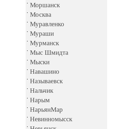
Моршанск
Москва
Муравленко
Мураши
Мурманск
Мыс Шмидта
Мыски
Навашино
Называевск
Нальчик
Нарым
НарьянМар
Невинномысск
Невьянск