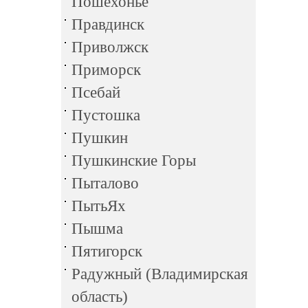
Пошехонье
Правдинск
Приволжск
Приморск
Псебай
Пустошка
Пушкин
Пушкинские Горы
Пыталово
ПытьЯх
Пышма
Пятигорск
Радужный (Владимирская
область)