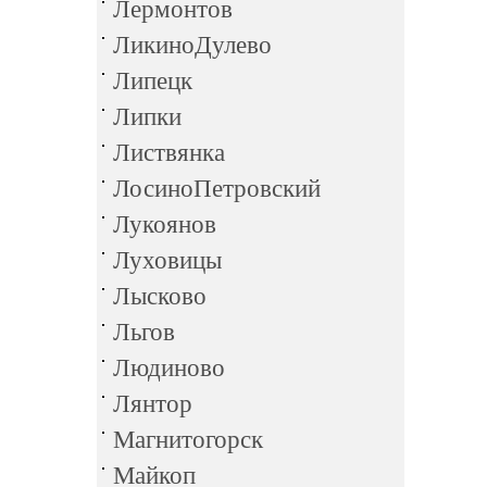
Лермонтов
ЛикиноДулево
Липецк
Липки
Листвянка
ЛосиноПетровский
Лукоянов
Луховицы
Лысково
Льгов
Людиново
Лянтор
Магнитогорск
Майкоп