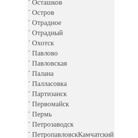
Осташков
Остров
Отрадное
Отрадный
Охотск
Павлово
Павловская
Палана
Палласовка
Партизанск
Первомайск
Пермь
Петрозаводск
ПетропавловскКамчатский