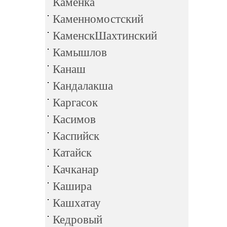
Каменка
Каменномостский
КаменскШахтинский
Камышлов
Канаш
Кандалакша
Каргасок
Касимов
Каспийск
Катайск
Качканар
Кашира
Кашхатау
Кедровый