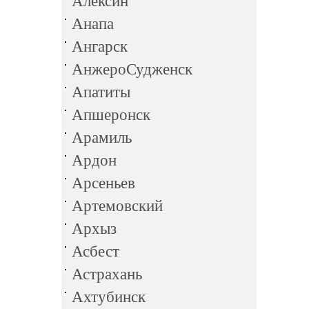
Алексин
Анапа
Ангарск
АнжероСудженск
Апатиты
Апшеронск
Арамиль
Ардон
Арсеньев
Артемовский
Архыз
Асбест
Астрахань
Ахтубинск