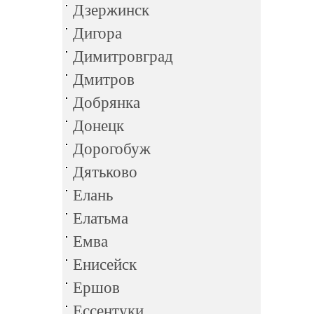
Дзержинск
Дигора
Димитровград
Дмитров
Добрянка
Донецк
Дорогобуж
Дятьково
Елань
Елатьма
Емва
Енисейск
Ершов
Ессентуки