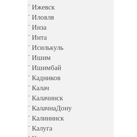
Ижевск
Иловля
Инза
Инта
Исилькуль
Ишим
Ишимбай
Кадников
Калач
Калачинск
КалачнаДону
Калининск
Калуга