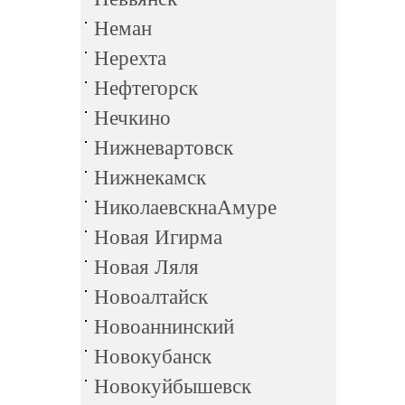
Неман
Нерехта
Нефтегорск
Нечкино
Нижневартовск
Нижнекамск
НиколаевскнаАмуре
Новая Игирма
Новая Ляля
Новоалтайск
Новоаннинский
Новокубанск
Новокуйбышевск