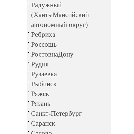
Радужный
(ХантыМансийский
автономный округ)
Ребриха
Россошь
РостовнаДону
Рудня
Рузаевка
Рыбинск
Ряжск
Рязань
Санкт-Петербург
Саранск
Сасово