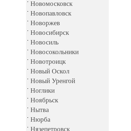
Новомосковск
Новопавловск
Новоржев
Новосибирск
Новосиль
Новосокольники
Новотроицк
Новый Оскол
Новый Уренгой
Ноглики
Ноябрьск
Нытва
Нюрба
Нязепетровск