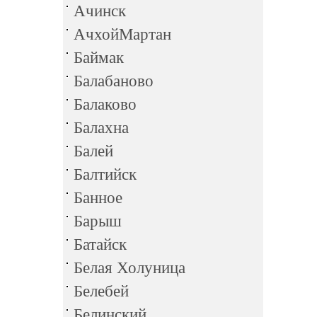
Ачинск
АчхойМартан
Баймак
Балабаново
Балаково
Балахна
Балей
Балтийск
Банное
Барыш
Батайск
Белая Холуница
Белебей
Белинский