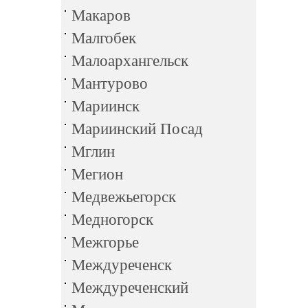
Макаров
Малгобек
Малоархангельск
Мантурово
Мариинск
Мариинский Посад
Мглин
Мегион
Медвежьегорск
Медногорск
Межгорье
Междуреченск
Междуреченский