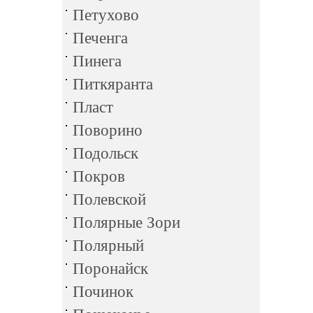
Петухово
Печенга
Пинега
Питкяранта
Пласт
Поворино
Подольск
Покров
Полевской
Полярные Зори
Полярный
Поронайск
Починок