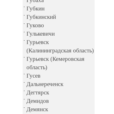
Губаха
Губкин
Губкинский
Гуково
Гулькевичи
Гурьевск
(Калининградская область)
Гурьевск (Кемеровская
область)
Гусев
Дальнереченск
Дегтярск
Демидов
Демянск