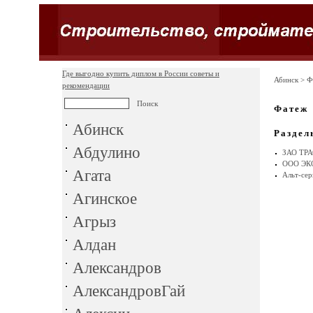
Где выгодно купить диплом в России советы и
Абинск
> Ф
рекомендации
Фатеж
Абинск
Раздел
Абдулино
ЗАО ТР
ООО ЭК
Агата
Альт-сер
Агинское
Агрыз
Алдан
Александров
АлександровГай