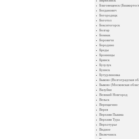
Бирюсинск
Благовещенск (Башкортост
Богданович
Богородицк
Боготол
Бокситогорск
Болгар
Бомнак
Боровичи
Бородино
Бреды
Бронницы
Брянск
Бузулук
Буинск
Бутурлиновка
Быково (Волгоградская об
Быково (Московская облас
Валуйки
Великий Новгород
Вельск
Верещагино
Верея
Верхняя Пышма
Верхняя Тура
Верхотурье
Видное
Вилючинск