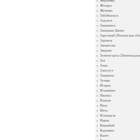
Жердевка
Жиздра
Жуковка
Забайкальск
Задонск
Закаменск
Западная Двина
Заречный (Пензенская обл
Заринск
Звенигово
Зверево
Зеленогорск (Ленинградск
Зея
Зима
Златоуст
Знаменск
Зуевка
Игарка
Игнашино
Ижевск
Иловля
Инза
Инта
Исилькуль
Ишим
Ишимбай
Кадников
Калач