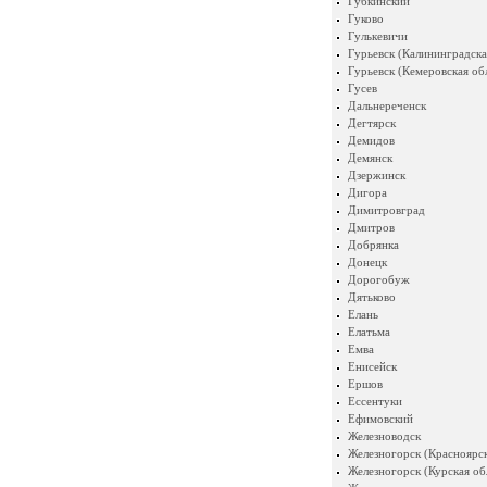
Губкинский
Гуково
Гулькевичи
Гурьевск (Калининградска
Гурьевск (Кемеровская об
Гусев
Дальнереченск
Дегтярск
Демидов
Демянск
Дзержинск
Дигора
Димитровград
Дмитров
Добрянка
Донецк
Дорогобуж
Дятьково
Елань
Елатьма
Емва
Енисейск
Ершов
Ессентуки
Ефимовский
Железноводск
Железногорск (Красноярск
Железногорск (Курская об