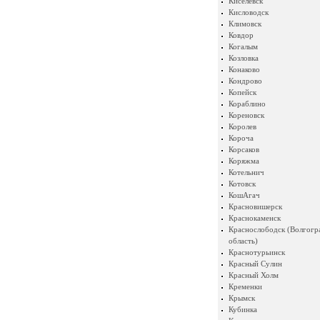
Киселевск
Кисловодск
Климовск
Ковдор
Когалым
Козловка
Конаково
Кондрово
Копейск
Кораблино
Кореновск
Королев
Короча
Корсаков
Коряжма
Котельнич
Котовск
КошАгач
Красновишерск
Краснокаменск
Краснослободск (Волгогр
область)
Краснотурьинск
Красный Сулин
Красный Холм
Кременки
Крымск
Кубинка