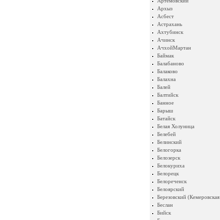
Артемовский
Архыз
Асбест
Астрахань
Ахтубинск
Ачинск
АчхойМартан
Баймак
Балабаново
Балаково
Балахна
Балей
Балтийск
Банное
Барыш
Батайск
Белая Холуница
Белебей
Белинский
Белогорка
Белозерск
Белокуриха
Белорецк
Белореченск
Белоярский
Березовский (Кемеровская
Беслан
Бийск