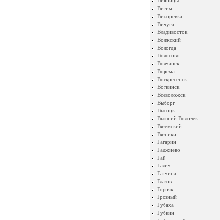
Винницы
Витим
Вихоревка
Вичуга
Владивосток
Волжский
Вологда
Волосово
Волчанск
Ворсма
Воскресенск
Воткинск
Всеволожск
Выборг
Высоцк
Вышний Волочек
Вяземский
Вязники
Гагарин
Гаджиево
Гай
Галич
Гатчина
Глазов
Горняк
Грозный
Губаха
Губкин