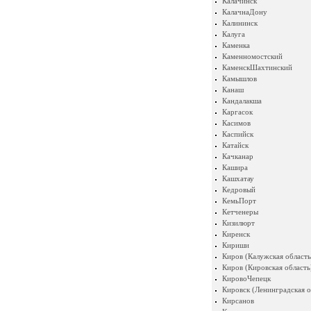
Калачинск
КалачнаДону
Калининск
Калуга
Каменка
Каменномостский
КаменскШахтинский
Камышлов
Канаш
Кандалакша
Каргасок
Касимов
Каспийск
Катайск
Качканар
Кашира
Кашхатау
Кедровый
КемьПорт
Кетченеры
Кизилюрт
Киренск
Кириши
Киров (Калужская область
Киров (Кировская область
КировоЧепецк
Кировск (Ленинградская о
Кирсанов