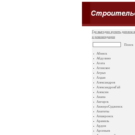
Где выгодно купить диплом в
и рекомендации
Абинск
Абдулино
Агата
Агинское
Агрыз
Алдан
Александров
АлександровГай
Алексин
Анапа
Ангарск
АнжероСудженск
Апатиты
Апшеронск
Арамиль
Ардон
Арсеньев