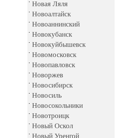
Новая Ляля
Новоалтайск
Новоаннинский
Новокубанск
Новокуйбышевск
Новомосковск
Новопавловск
Новоржев
Новосибирск
Новосиль
Новосокольники
Новотроицк
Новый Оскол
Новый Уренгой