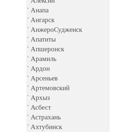
Алексин
Анапа
Ангарск
АнжероСудженск
Апатиты
Апшеронск
Арамиль
Ардон
Арсеньев
Артемовский
Архыз
Асбест
Астрахань
Ахтубинск