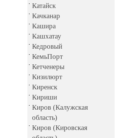
Катайск
Качканар
Кашира
Кашхатау
Кедровый
КемьПорт
Кетченеры
Кизилюрт
Киренск
Кириши
Киров (Калужская
область)
Киров (Кировская
область)