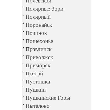
Полевской
Полярные Зори
Полярный
Поронайск
Починок
Пошехонье
Правдинск
Приволжск
Приморск
Псебай
Пустошка
Пушкин
Пушкинские Горы
Пыталово