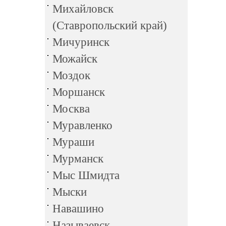
Михайловск
(Ставропольский край)
Мичуринск
Можайск
Моздок
Моршанск
Москва
Муравленко
Мураши
Мурманск
Мыс Шмидта
Мыски
Навашино
Называевск