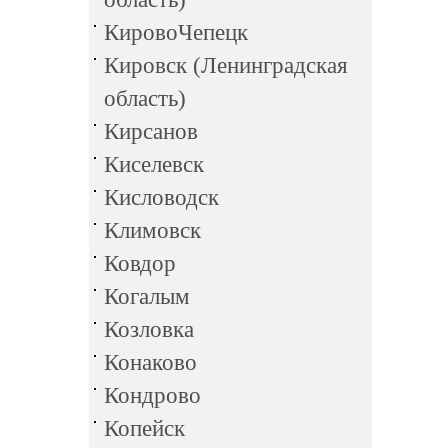
КировоЧепецк
Кировск (Ленинградская
область)
Кирсанов
Киселевск
Кисловодск
Климовск
Ковдор
Когалым
Козловка
Конаково
Кондрово
Копейск