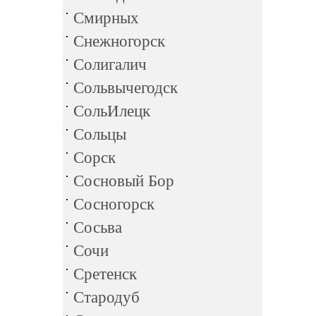
Смирных
Снежногорск
Солигалич
Сольвычегодск
СольИлецк
Сольцы
Сорск
Сосновый Бор
Сосногорск
Сосьва
Сочи
Сретенск
Стародуб