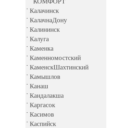
КОМФОРТ
Калачинск
КалачнаДону
Калининск
Калуга
Каменка
Каменномостский
КаменскШахтинский
Камышлов
Канаш
Кандалакша
Каргасок
Касимов
Каспийск