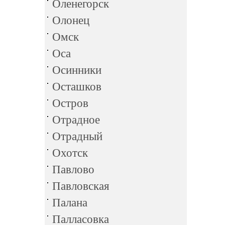
Оленегорск
Олонец
Омск
Оса
Осинники
Осташков
Остров
Отрадное
Отрадный
Охотск
Павлово
Павловская
Палана
Палласовка