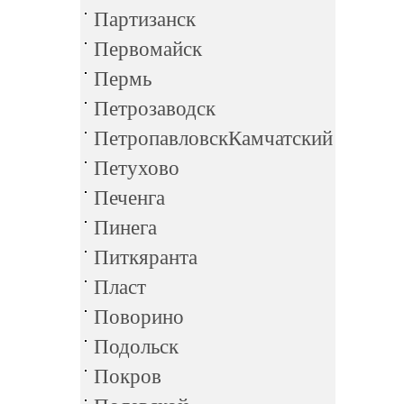
Партизанск
Первомайск
Пермь
Петрозаводск
ПетропавловскКамчатский
Петухово
Печенга
Пинега
Питкяранта
Пласт
Поворино
Подольск
Покров