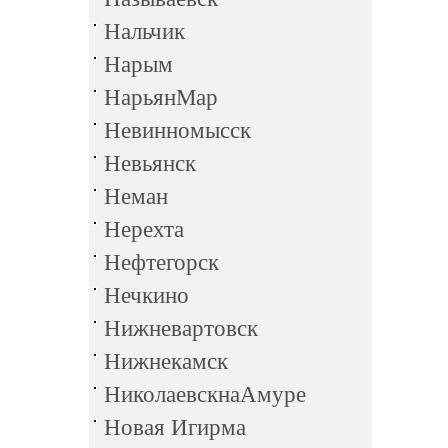
Нальчик
Нарым
НарьянМар
Невинномысск
Невьянск
Неман
Нерехта
Нефтегорск
Нечкино
Нижневартовск
Нижнекамск
НиколаевскнаАмуре
Новая Игирма