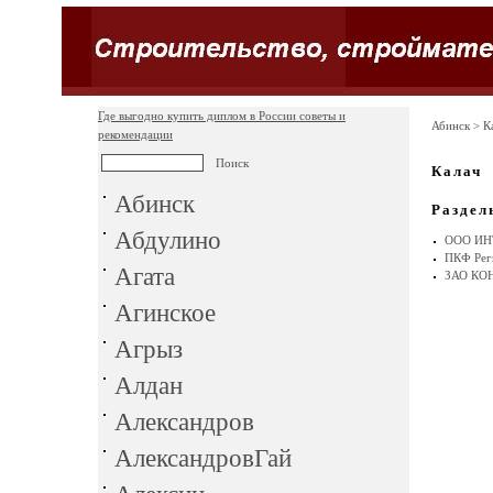
Где выгодно купить диплом в России советы и
Абинск
> К
рекомендации
Калач
Абинск
Раздел
Абдулино
ООО ИН
ПКФ Реги
Агата
ЗАО КО
Агинское
Агрыз
Алдан
Александров
АлександровГай