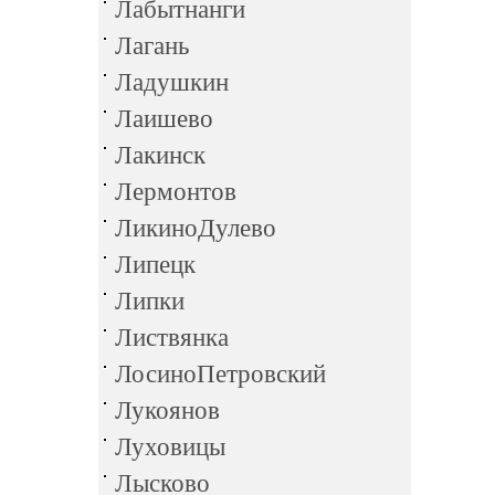
Лабытнанги
Лагань
Ладушкин
Лаишево
Лакинск
Лермонтов
ЛикиноДулево
Липецк
Липки
Листвянка
ЛосиноПетровский
Лукоянов
Луховицы
Лысково