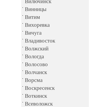
Вилючинск
Винницы
Витим
Вихоревка
Вичуга
Владивосток
Волжский
Вологда
Волосово
Волчанск
Ворсма
Воскресенск
Воткинск
Всеволожск