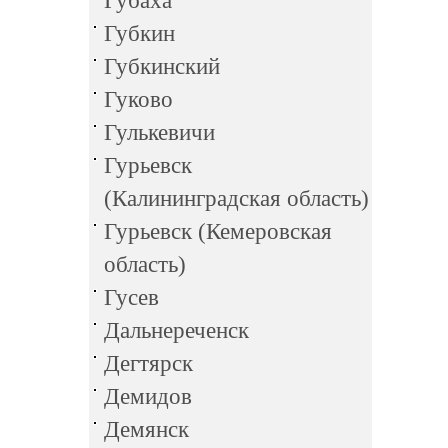
Губаха
Губкин
Губкинский
Гуково
Гулькевичи
Гурьевск
(Калининградская область)
Гурьевск (Кемеровская
область)
Гусев
Дальнереченск
Дегтярск
Демидов
Демянск