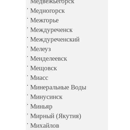
Медвежьегорск
Медногорск
Межгорье
Междуреченск
Междуреченский
Мелеуз
Менделеевск
Мещовск
Миасс
Минеральные Воды
Минусинск
Миньяр
Мирный (Якутия)
Михайлов