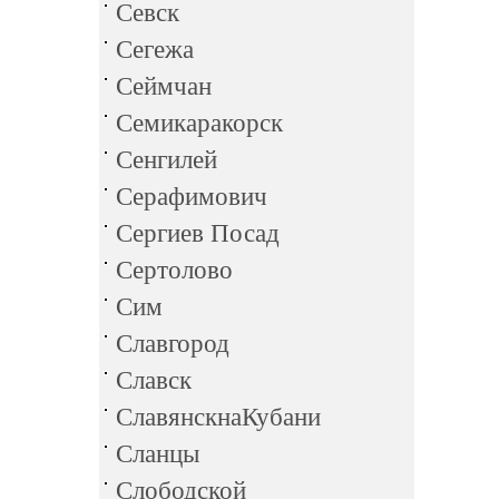
Севск
Сегежа
Сеймчан
Семикаракорск
Сенгилей
Серафимович
Сергиев Посад
Сертолово
Сим
Славгород
Славск
СлавянскнаКубани
Сланцы
Слободской