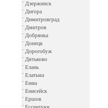
Дзержинск
Дигора
Димитровград
Дмитров
Добрянка
Донецк
Дорогобуж
Дятьково
Елань
Елатьма
Емва
Енисейск
Ершов
Ессентуки