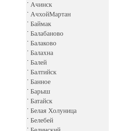
Ачинск
АчхойМартан
Баймак
Балабаново
Балаково
Балахна
Балей
Балтийск
Банное
Барыш
Батайск
Белая Холуница
Белебей
Белинский