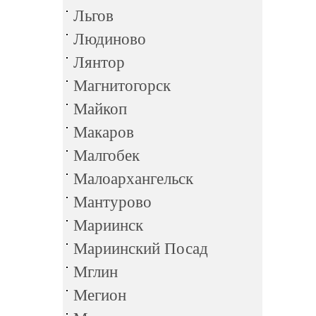
Льгов
Людиново
Лянтор
Магнитогорск
Майкоп
Макаров
Малгобек
Малоархангельск
Мантурово
Мариинск
Мариинский Посад
Мглин
Мегион