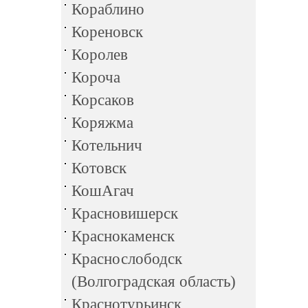
Кораблино
Кореновск
Королев
Короча
Корсаков
Коряжма
Котельнич
Котовск
КошАгач
Красновишерск
Краснокаменск
Краснослободск
(Волгоградская область)
Краснотурьинск