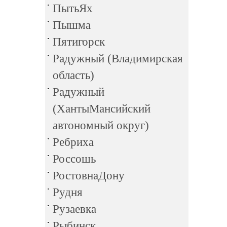
ПытьЯх
Пышма
Пятигорск
Радужный (Владимирская
область)
Радужный
(ХантыМансийский
автономный округ)
Ребриха
Россошь
РостовнаДону
Рудня
Рузаевка
Рыбинск