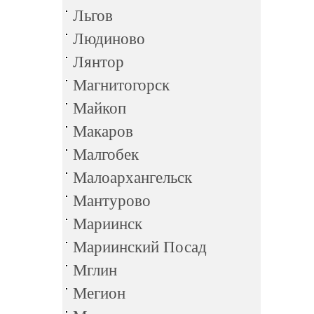
Льгов
Людиново
Лянтор
Магнитогорск
Майкоп
Макаров
Малгобек
Малоархангельск
Мантурово
Мариинск
Мариинский Посад
Мглин
Мегион