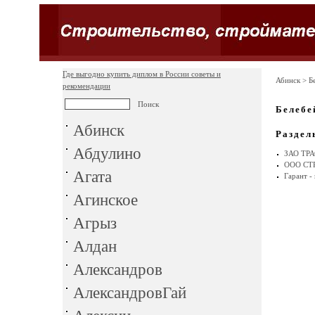
Где выгодно купить диплом в России советы и
Абинск
> Б
рекомендации
Белебе
Абинск
Раздел
Абдулино
ЗАО ТР
ООО СТ
Агата
Гарант -
Агинское
Агрыз
Алдан
Александров
АлександровГай