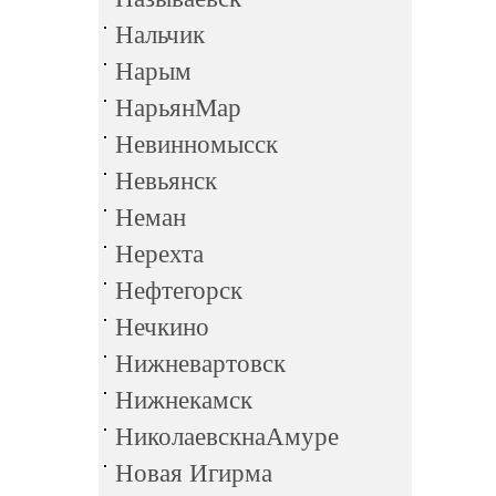
Нальчик
Нарым
НарьянМар
Невинномысск
Невьянск
Неман
Нерехта
Нефтегорск
Нечкино
Нижневартовск
Нижнекамск
НиколаевскнаАмуре
Новая Игирма