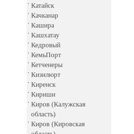
Катайск
Качканар
Кашира
Кашхатау
Кедровый
КемьПорт
Кетченеры
Кизилюрт
Киренск
Кириши
Киров (Калужская
область)
Киров (Кировская
область)