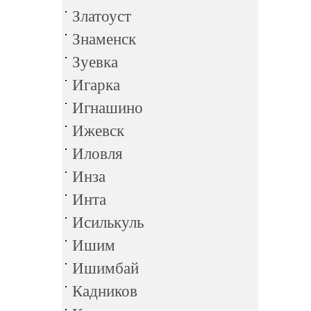
Златоуст
Знаменск
Зуевка
Игарка
Игнашино
Ижевск
Иловля
Инза
Инта
Исилькуль
Ишим
Ишимбай
Кадников