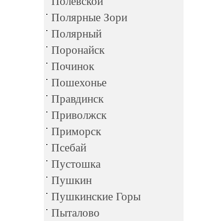
Полевской
Полярные Зори
Полярный
Поронайск
Починок
Пошехонье
Правдинск
Приволжск
Приморск
Псебай
Пустошка
Пушкин
Пушкинские Горы
Пыталово