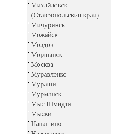
Михайловск
(Ставропольский край)
Мичуринск
Можайск
Моздок
Моршанск
Москва
Муравленко
Мураши
Мурманск
Мыс Шмидта
Мыски
Навашино
Называевск