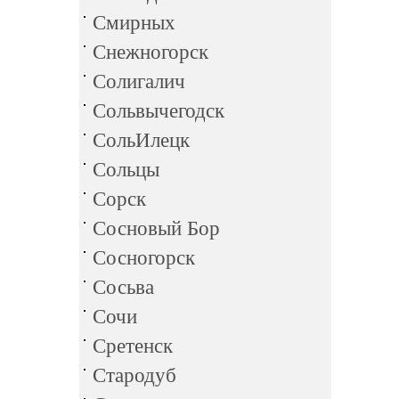
Смирных
Снежногорск
Солигалич
Сольвычегодск
СольИлецк
Сольцы
Сорск
Сосновый Бор
Сосногорск
Сосьва
Сочи
Сретенск
Стародуб