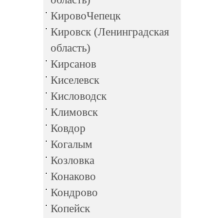
КировоЧепецк
Кировск (Ленинградская
область)
Кирсанов
Киселевск
Кисловодск
Климовск
Ковдор
Когалым
Козловка
Конаково
Кондрово
Копейск