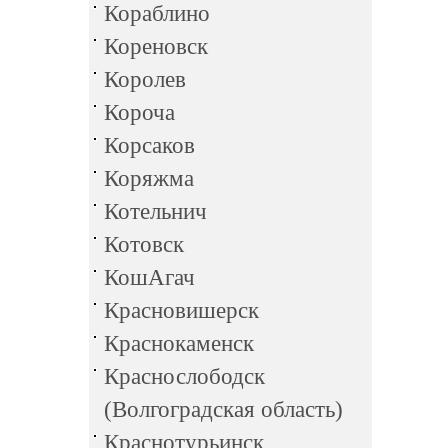
Кораблино
Кореновск
Королев
Короча
Корсаков
Коряжма
Котельнич
Котовск
КошАгач
Красновишерск
Краснокаменск
Краснослободск
(Волгоградская область)
Краснотурьинск