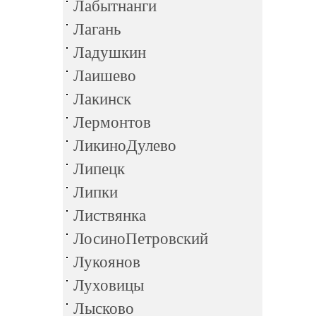
Лабытнанги
Лагань
Ладушкин
Лаишево
Лакинск
Лермонтов
ЛикиноДулево
Липецк
Липки
Листвянка
ЛосиноПетровский
Лукоянов
Луховицы
Лысково