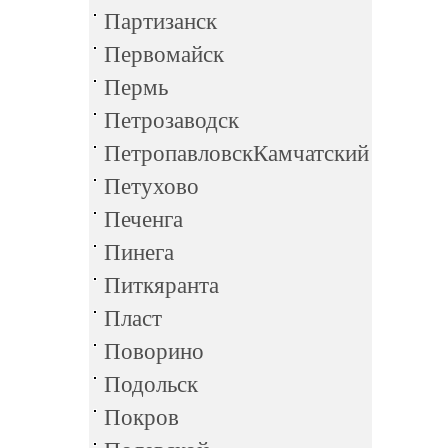
Партизанск
Первомайск
Пермь
Петрозаводск
ПетропавловскКамчатский
Петухово
Печенга
Пинега
Питкяранта
Пласт
Поворино
Подольск
Покров