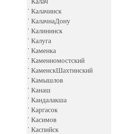
Калач
Калачинск
КалачнаДону
Калининск
Калуга
Каменка
Каменномостский
КаменскШахтинский
Камышлов
Канаш
Кандалакша
Каргасок
Касимов
Каспийск