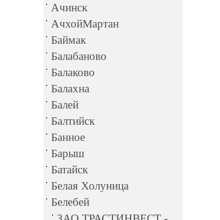
Ачинск
АчхойМартан
Баймак
Балабаново
Балаково
Балахна
Балей
Балтийск
Банное
Барыш
Батайск
Белая Холуница
Белебей
ЗАО ТРАСТИНВЕСТ -