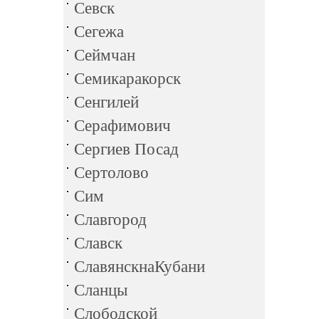
Севск
Сегежа
Сеймчан
Семикаракорск
Сенгилей
Серафимович
Сергиев Посад
Сертолово
Сим
Славгород
Славск
СлавянскнаКубани
Сланцы
Слободской