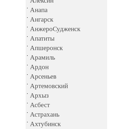
Алексин
Анапа
Ангарск
АнжероСудженск
Апатиты
Апшеронск
Арамиль
Ардон
Арсеньев
Артемовский
Архыз
Асбест
Астрахань
Ахтубинск