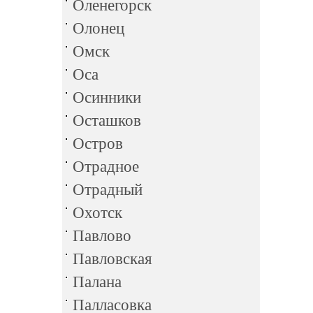
Оленегорск
Олонец
Омск
Оса
Осинники
Осташков
Остров
Отрадное
Отрадный
Охотск
Павлово
Павловская
Палана
Палласовка