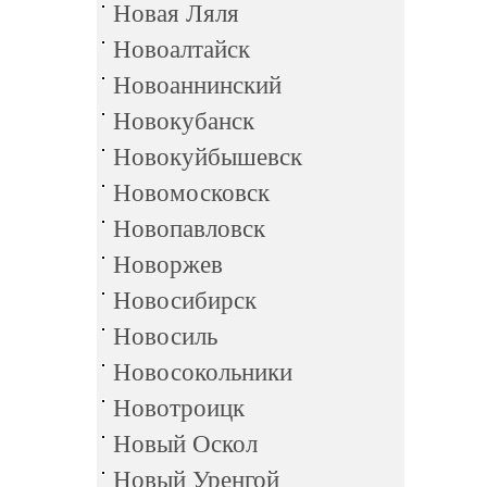
Новая Ляля
Новоалтайск
Новоаннинский
Новокубанск
Новокуйбышевск
Новомосковск
Новопавловск
Новоржев
Новосибирск
Новосиль
Новосокольники
Новотроицк
Новый Оскол
Новый Уренгой