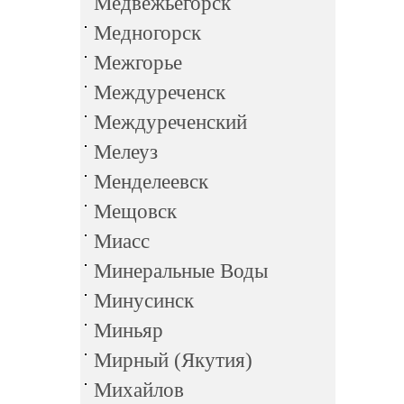
Медвежьегорск
Медногорск
Межгорье
Междуреченск
Междуреченский
Мелеуз
Менделеевск
Мещовск
Миасс
Минеральные Воды
Минусинск
Миньяр
Мирный (Якутия)
Михайлов