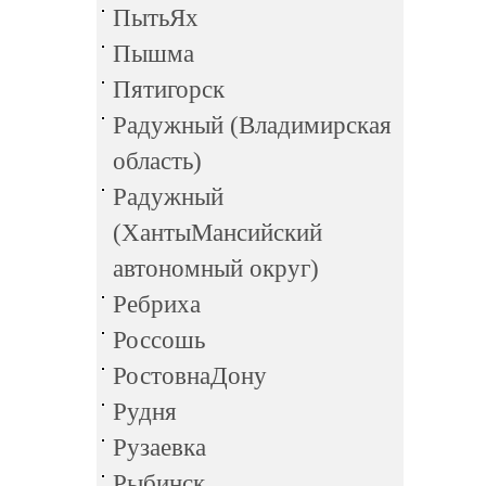
ПытьЯх
Пышма
Пятигорск
Радужный (Владимирская
область)
Радужный
(ХантыМансийский
автономный округ)
Ребриха
Россошь
РостовнаДону
Рудня
Рузаевка
Рыбинск