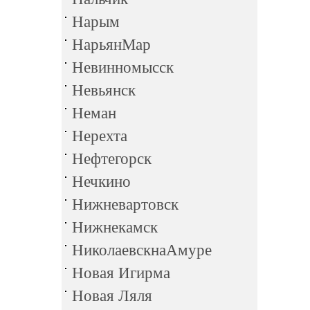
Нарым
НарьянМар
Невинномысск
Невьянск
Неман
Нерехта
Нефтегорск
Нечкино
Нижневартовск
Нижнекамск
НиколаевскнаАмуре
Новая Игирма
Новая Ляля