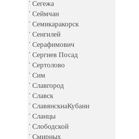
Сегежа
Сеймчан
Семикаракорск
Сенгилей
Серафимович
Сергиев Посад
Сертолово
Сим
Славгород
Славск
СлавянскнаКубани
Сланцы
Слободской
Смирных