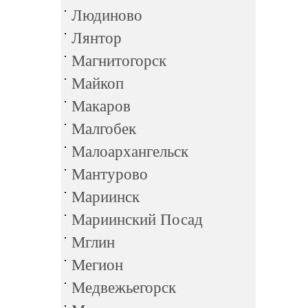
Людиново
Лянтор
Магнитогорск
Майкоп
Макаров
Малгобек
Малоархангельск
Мантурово
Мариинск
Мариинский Посад
Мглин
Мегион
Медвежьегорск