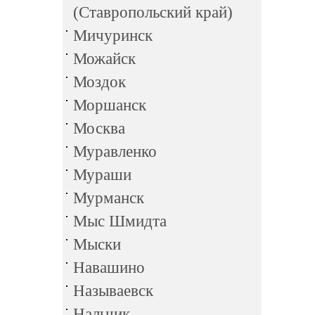
(Ставропольский край)
Мичуринск
Можайск
Моздок
Моршанск
Москва
Муравленко
Мураши
Мурманск
Мыс Шмидта
Мыски
Навашино
Называевск
Нальчик