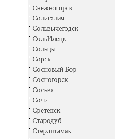
Снежногорск
Солигалич
Сольвычегодск
СольИлецк
Сольцы
Сорск
Сосновый Бор
Сосногорск
Сосьва
Сочи
Сретенск
Стародуб
Стерлитамак