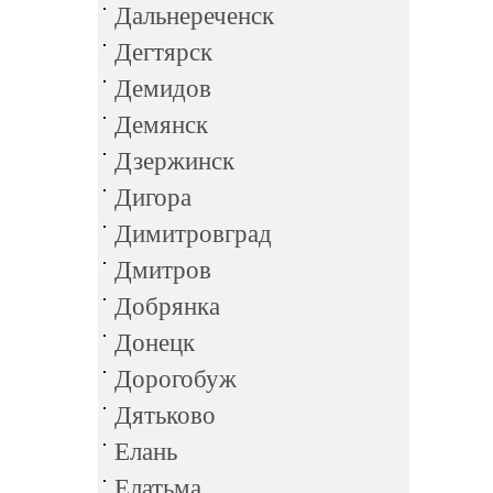
Дальнереченск
Дегтярск
Демидов
Демянск
Дзержинск
Дигора
Димитровград
Дмитров
Добрянка
Донецк
Дорогобуж
Дятьково
Елань
Елатьма