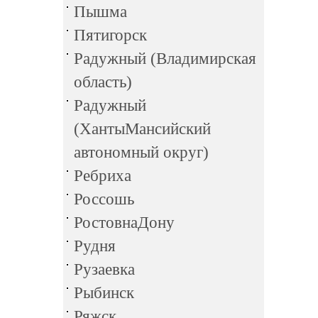
Пышма
Пятигорск
Радужный (Владимирская
область)
Радужный
(ХантыМансийский
автономный округ)
Ребриха
Россошь
РостовнаДону
Рудня
Рузаевка
Рыбинск
Ряжск