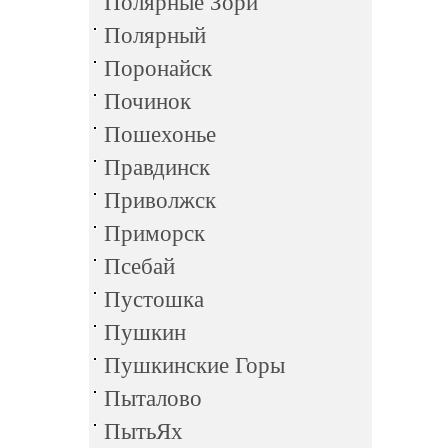
Полярные Зори
Полярный
Поронайск
Починок
Пошехонье
Правдинск
Приволжск
Приморск
Псебай
Пустошка
Пушкин
Пушкинские Горы
Пыталово
ПытьЯх