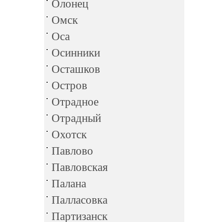
Олонец
Омск
Оса
Осинники
Осташков
Остров
Отрадное
Отрадный
Охотск
Павлово
Павловская
Палана
Палласовка
Партизанск