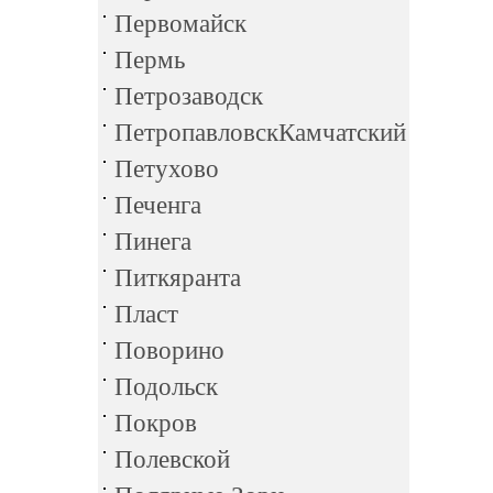
Первомайск
Пермь
Петрозаводск
ПетропавловскКамчатский
Петухово
Печенга
Пинега
Питкяранта
Пласт
Поворино
Подольск
Покров
Полевской