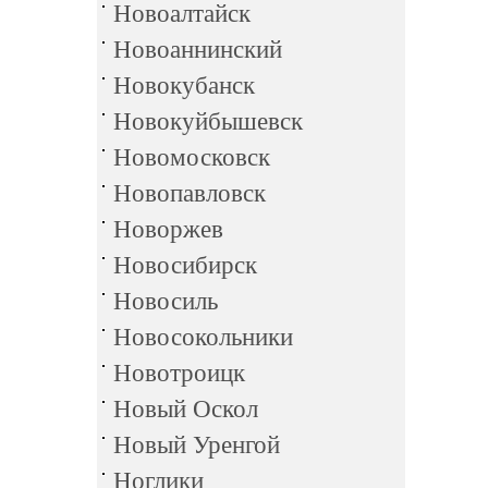
Новоалтайск
Новоаннинский
Новокубанск
Новокуйбышевск
Новомосковск
Новопавловск
Новоржев
Новосибирск
Новосиль
Новосокольники
Новотроицк
Новый Оскол
Новый Уренгой
Ноглики