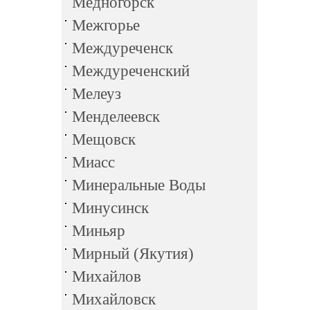
Медногорск
Межгорье
Междуреченск
Междуреченский
Мелеуз
Менделеевск
Мещовск
Миасс
Минеральные Воды
Минусинск
Миньяр
Мирный (Якутия)
Михайлов
Михайловск