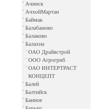
Ачинск
АчхойМартан
Баймак
Балабаново
Балаково
Балахна
ОАО Драйвстрой
ООО Агрогриб
ОАО ИНТЕРТРАСТ
КОНЦЕПТ
Балей
Балтийск
Банное
Барыш