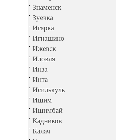
Знаменск
Зуевка
Игарка
Игнашино
Ижевск
Иловля
Инза
Инта
Исилькуль
Ишим
Ишимбай
Кадников
Калач