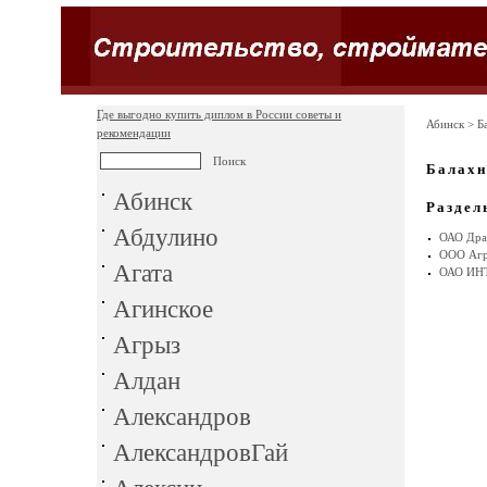
Где выгодно купить диплом в России советы и
Абинск
> Б
рекомендации
Балахн
Абинск
Раздел
Абдулино
ОАО Дра
ООО Агр
Агата
ОАО ИН
Агинское
Агрыз
Алдан
Александров
АлександровГай