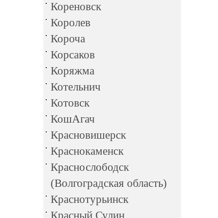
Кореновск
Королев
Короча
Корсаков
Коряжма
Котельнич
Котовск
КошАгач
Красновишерск
Краснокаменск
Краснослободск
(Волгоградская область)
Краснотурьинск
Красный Сулин