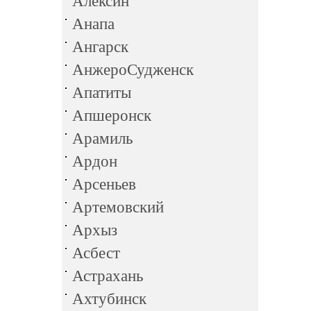
Алексин
Анапа
Ангарск
АнжероСудженск
Апатиты
Апшеронск
Арамиль
Ардон
Арсеньев
Артемовский
Архыз
Асбест
Астрахань
Ахтубинск