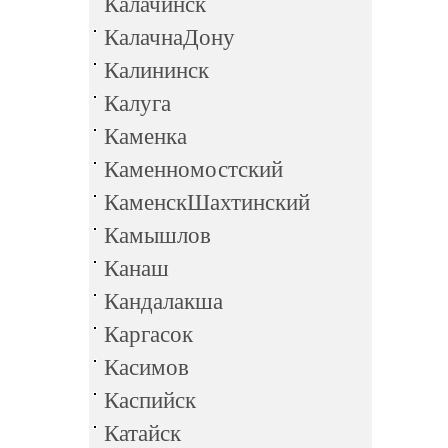
Калачинск
КалачнаДону
Калининск
Калуга
Каменка
Каменномостский
КаменскШахтинский
Камышлов
Канаш
Кандалакша
Каргасок
Касимов
Каспийск
Катайск