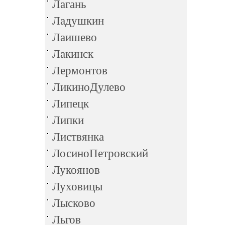
Лагань
Ладушкин
Лаишево
Лакинск
Лермонтов
ЛикиноДулево
Липецк
Липки
Листвянка
ЛосиноПетровский
Лукоянов
Луховицы
Лысково
Льгов