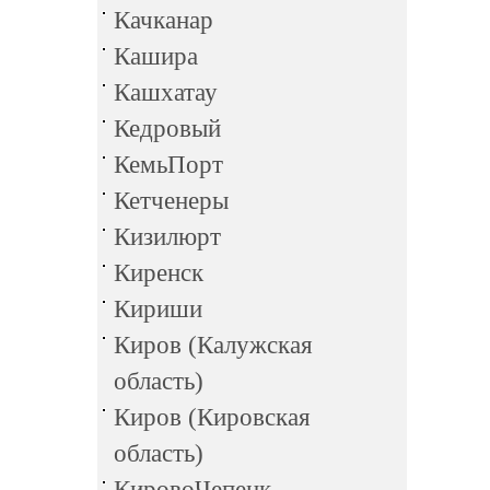
Качканар
Кашира
Кашхатау
Кедровый
КемьПорт
Кетченеры
Кизилюрт
Киренск
Кириши
Киров (Калужская
область)
Киров (Кировская
область)
КировоЧепецк