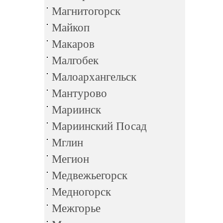
Магнитогорск
Майкоп
Макаров
Малгобек
Малоархангельск
Мантурово
Мариинск
Мариинский Посад
Мглин
Мегион
Медвежьегорск
Медногорск
Межгорье