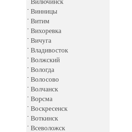
Вилючинск
Винницы
Витим
Вихоревка
Вичуга
Владивосток
Волжский
Вологда
Волосово
Волчанск
Ворсма
Воскресенск
Воткинск
Всеволожск