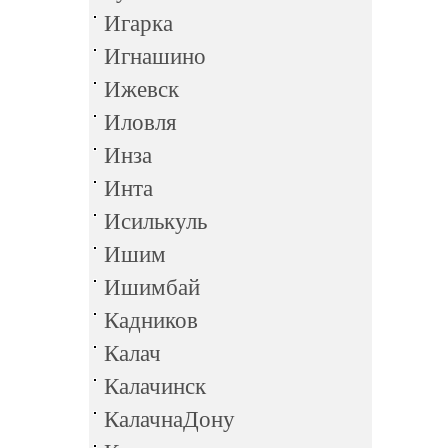
Игарка
Игнашино
Ижевск
Иловля
Инза
Инта
Исилькуль
Ишим
Ишимбай
Кадников
Калач
Калачинск
КалачнаДону