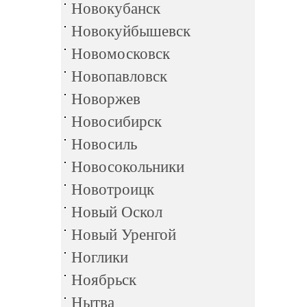
Новокубанск
Новокуйбышевск
Новомосковск
Новопавловск
Новоржев
Новосибирск
Новосиль
Новосокольники
Новотроицк
Новый Оскол
Новый Уренгой
Ноглики
Ноябрьск
Нытва