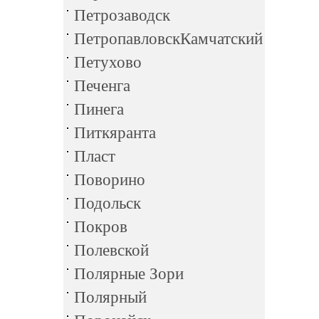
Петрозаводск
ПетропавловскКамчатский
Петухово
Печенга
Пинега
Питкяранта
Пласт
Поворино
Подольск
Покров
Полевской
Полярные Зори
Полярный