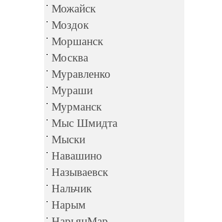
Можайск
Моздок
Моршанск
Москва
Муравленко
Мураши
Мурманск
Мыс Шмидта
Мыски
Навашино
Называевск
Нальчик
Нарым
НарьянМар