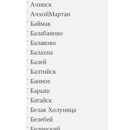
Ачинск
АчхойМартан
Баймак
Балабаново
Балаково
Балахна
Балей
Балтийск
Банное
Барыш
Батайск
Белая Холуница
Белебей
Белинский