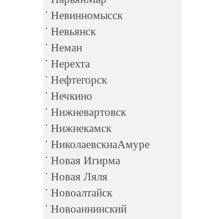
Невинномысск
Невьянск
Неман
Нерехта
Нефтегорск
Нечкино
Нижневартовск
Нижнекамск
НиколаевскнаАмуре
Новая Игирма
Новая Ляля
Новоалтайск
Новоаннинский