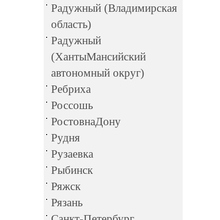
Радужный (Владимирская
область)
Радужный
(ХантыМансийский
автономный округ)
Ребриха
Россошь
РостовнаДону
Рудня
Рузаевка
Рыбинск
Ряжск
Рязань
Санкт-Петербург