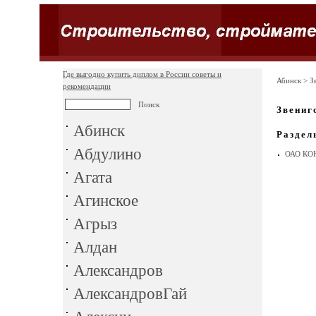
Где выгодно купить диплом в России советы и
Абинск
> З
рекомендации
Звениг
Абинск
Раздел
Абдулино
ОАО КО
Агата
Агинское
Агрыз
Алдан
Александров
АлександровГай