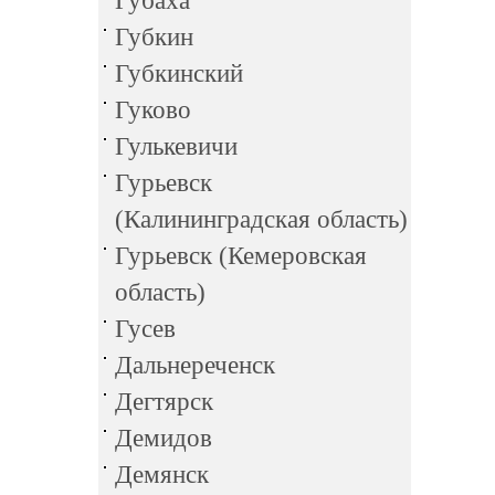
Губаха
Губкин
Губкинский
Гуково
Гулькевичи
Гурьевск
(Калининградская область)
Гурьевск (Кемеровская
область)
Гусев
Дальнереченск
Дегтярск
Демидов
Демянск