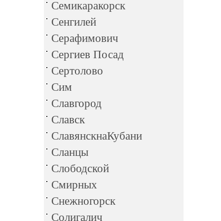
Семикаракорск
Сенгилей
Серафимович
Сергиев Посад
Сертолово
Сим
Славгород
Славск
СлавянскнаКубани
Сланцы
Слободской
Смирных
Снежногорск
Солигалич