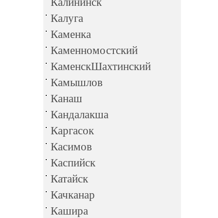
Калининск
Калуга
Каменка
Каменномостский
КаменскШахтинский
Камышлов
Канаш
Кандалакша
Каргасок
Касимов
Каспийск
Катайск
Качканар
Кашира