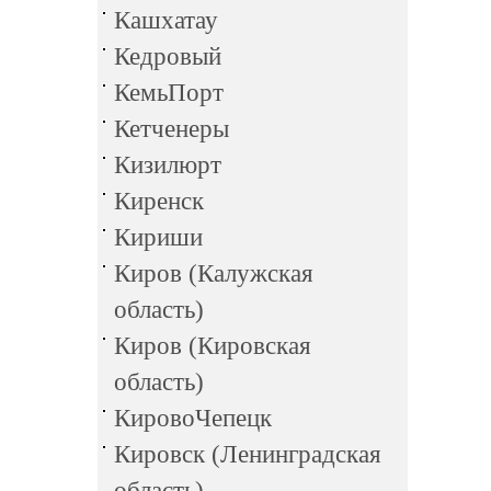
Кашхатау
Кедровый
КемьПорт
Кетченеры
Кизилюрт
Киренск
Кириши
Киров (Калужская
область)
Киров (Кировская
область)
КировоЧепецк
Кировск (Ленинградская
область)