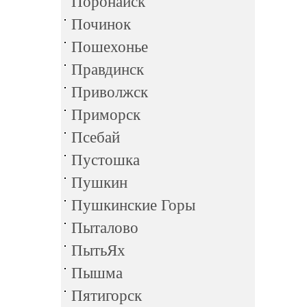
Поронайск
Починок
Пошехонье
Правдинск
Приволжск
Приморск
Псебай
Пустошка
Пушкин
Пушкинские Горы
Пыталово
ПытьЯх
Пышма
Пятигорск