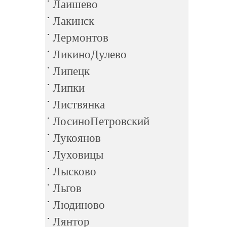
Лаишево
Лакинск
Лермонтов
ЛикиноДулево
Липецк
Липки
Листвянка
ЛосиноПетровский
Лукоянов
Луховицы
Лысково
Льгов
Людиново
Лянтор