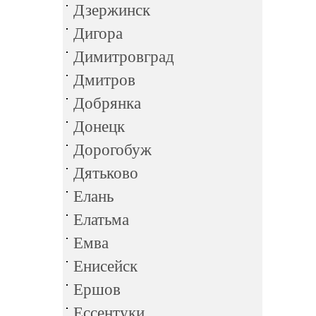
Дзержинск
Дигора
Димитровград
Дмитров
Добрянка
Донецк
Дорогобуж
Дятьково
Елань
Елатьма
Емва
Енисейск
Ершов
Ессентуки