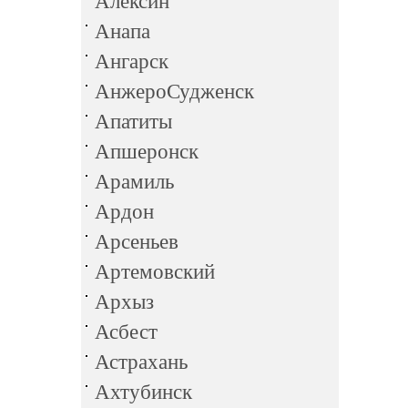
Алексин
Анапа
Ангарск
АнжероСудженск
Апатиты
Апшеронск
Арамиль
Ардон
Арсеньев
Артемовский
Архыз
Асбест
Астрахань
Ахтубинск