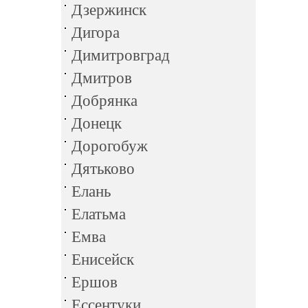
Дзержинск
Дигора
Димитровград
Дмитров
Добрянка
Донецк
Дорогобуж
Дятьково
Елань
Елатьма
Емва
Енисейск
Ершов
Ессентуки