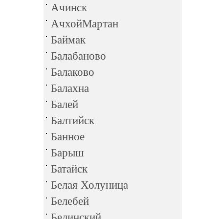
Ачинск
АчхойМартан
Баймак
Балабаново
Балаково
Балахна
Балей
Балтийск
Банное
Барыш
Батайск
Белая Холуница
Белебей
Белинский