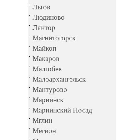
Льгов
Людиново
Лянтор
Магнитогорск
Майкоп
Макаров
Малгобек
Малоархангельск
Мантурово
Мариинск
Мариинский Посад
Мглин
Мегион