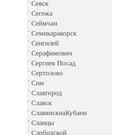
Севск
Сегежа
Сеймчан
Семикаракорск
Сенгилей
Серафимович
Сергиев Посад
Сертолово
Сим
Славгород
Славск
СлавянскнаКубани
Сланцы
Слободской