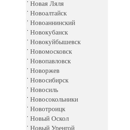
Новая Ляля
Новоалтайск
Новоаннинский
Новокубанск
Новокуйбышевск
Новомосковск
Новопавловск
Новоржев
Новосибирск
Новосиль
Новосокольники
Новотроицк
Новый Оскол
Новый Уренгой