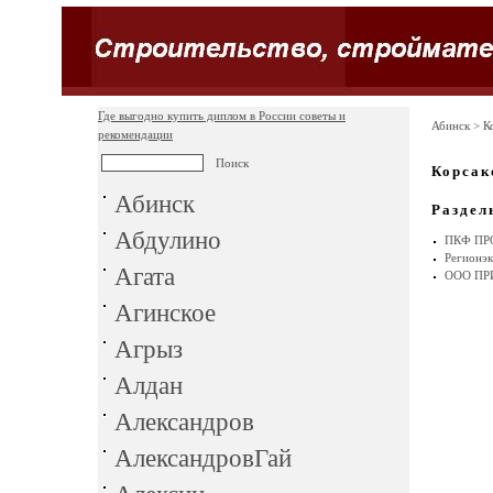
Где выгодно купить диплом в России советы и
Абинск
> К
рекомендации
Корсак
Абинск
Раздел
Абдулино
ПКФ ПР
Регионэк
Агата
ООО П
Агинское
Агрыз
Алдан
Александров
АлександровГай