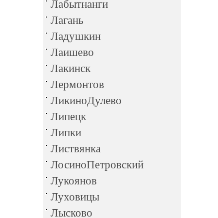
Лабытнанги
Лагань
Ладушкин
Лаишево
Лакинск
Лермонтов
ЛикиноДулево
Липецк
Липки
Листвянка
ЛосиноПетровский
Лукоянов
Луховицы
Лысково