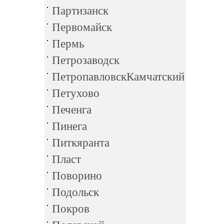
Партизанск
Первомайск
Пермь
Петрозаводск
ПетропавловскКамчатский
Петухово
Печенга
Пинега
Питкяранта
Пласт
Поворино
Подольск
Покров