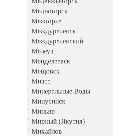
Медвежьегорск
Медногорск
Межгорье
Междуреченск
Междуреченский
Мелеуз
Менделеевск
Мещовск
Миасс
Минеральные Воды
Минусинск
Миньяр
Мирный (Якутия)
Михайлов