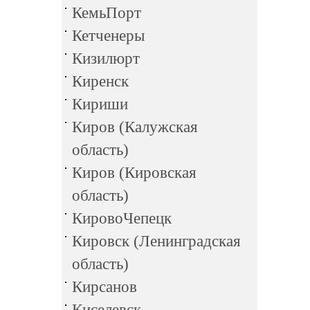
КемьПорт
Кетченеры
Кизилюрт
Киренск
Кириши
Киров (Калужская
область)
Киров (Кировская
область)
КировоЧепецк
Кировск (Ленинградская
область)
Кирсанов
Киселевск