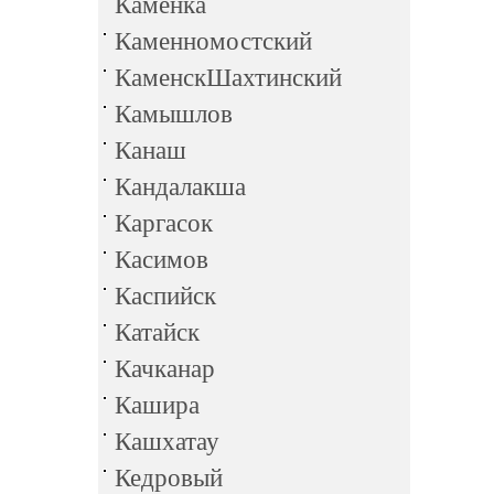
Каменка
Каменномостский
КаменскШахтинский
Камышлов
Канаш
Кандалакша
Каргасок
Касимов
Каспийск
Катайск
Качканар
Кашира
Кашхатау
Кедровый