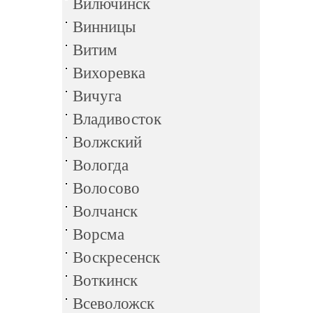
Вилючинск
Винницы
Витим
Вихоревка
Вичуга
Владивосток
Волжский
Вологда
Волосово
Волчанск
Ворсма
Воскресенск
Воткинск
Всеволожск