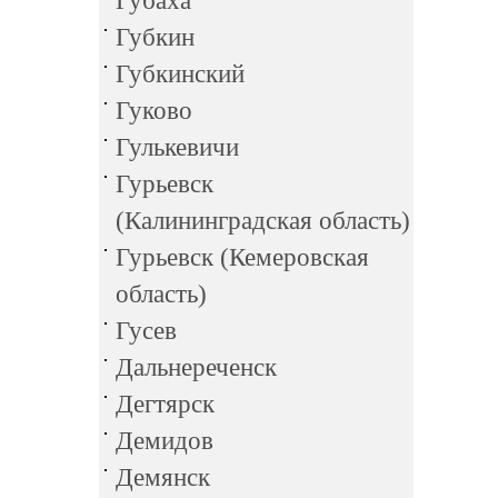
Губаха
Губкин
Губкинский
Гуково
Гулькевичи
Гурьевск
(Калининградская область)
Гурьевск (Кемеровская
область)
Гусев
Дальнереченск
Дегтярск
Демидов
Демянск