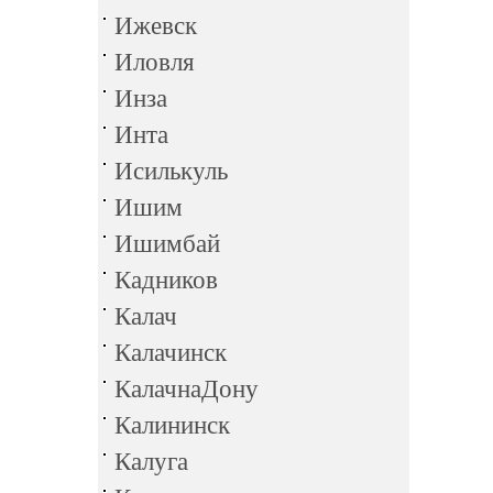
Ижевск
Иловля
Инза
Инта
Исилькуль
Ишим
Ишимбай
Кадников
Калач
Калачинск
КалачнаДону
Калининск
Калуга