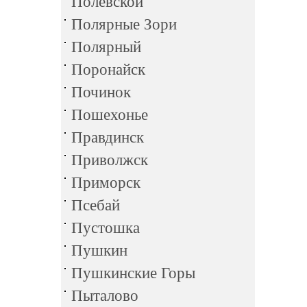
Полевской
Полярные Зори
Полярный
Поронайск
Починок
Пошехонье
Правдинск
Приволжск
Приморск
Псебай
Пустошка
Пушкин
Пушкинские Горы
Пыталово