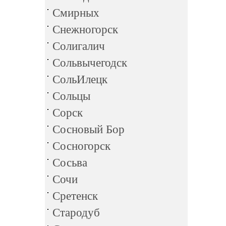
Смирных
Снежногорск
Солигалич
Сольвычегодск
СольИлецк
Сольцы
Сорск
Сосновый Бор
Сосногорск
Сосьва
Сочи
Сретенск
Стародуб