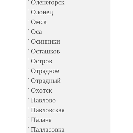
Оленегорск
Олонец
Омск
Оса
Осинники
Осташков
Остров
Отрадное
Отрадный
Охотск
Павлово
Павловская
Палана
Палласовка