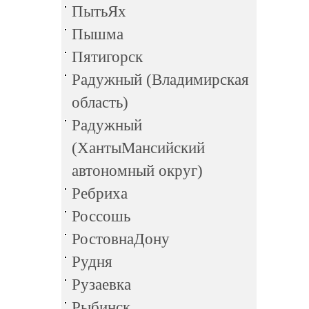
ПытьЯх
Пышма
Пятигорск
Радужный (Владимирская
область)
Радужный
(ХантыМансийский
автономный округ)
Ребриха
Россошь
РостовнаДону
Рудня
Рузаевка
Рыбинск