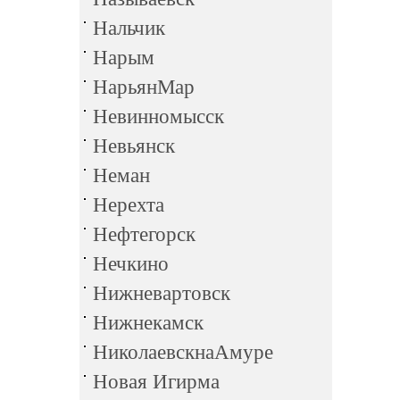
Нальчик
Нарым
НарьянМар
Невинномысск
Невьянск
Неман
Нерехта
Нефтегорск
Нечкино
Нижневартовск
Нижнекамск
НиколаевскнаАмуре
Новая Игирма