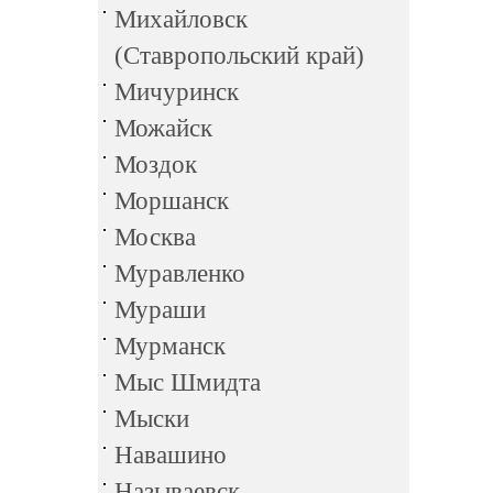
Михайловск
(Ставропольский край)
Мичуринск
Можайск
Моздок
Моршанск
Москва
Муравленко
Мураши
Мурманск
Мыс Шмидта
Мыски
Навашино
Называевск