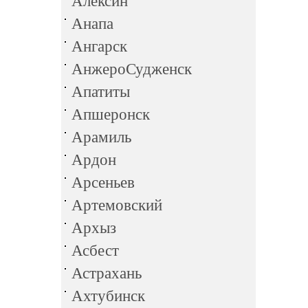
Алексин
Анапа
Ангарск
АнжероСудженск
Апатиты
Апшеронск
Арамиль
Ардон
Арсеньев
Артемовский
Архыз
Асбест
Астрахань
Ахтубинск