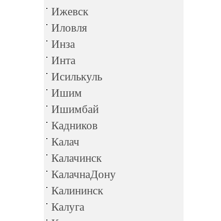
Ижевск
Иловля
Инза
Инта
Исилькуль
Ишим
Ишимбай
Кадников
Калач
Калачинск
КалачнаДону
Калининск
Калуга