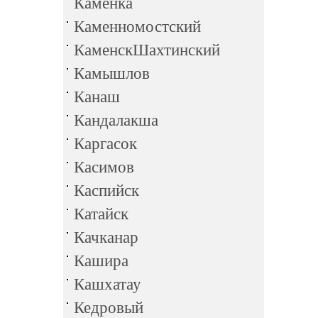
Каменка
Каменномостский
КаменскШахтинский
Камышлов
Канаш
Кандалакша
Каргасок
Касимов
Каспийск
Катайск
Качканар
Кашира
Кашхатау
Кедровый