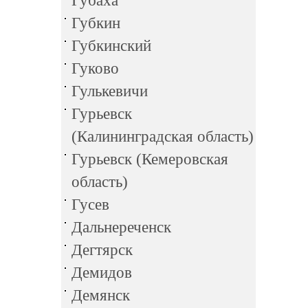
Губаха
Губкин
Губкинский
Гуково
Гулькевичи
Гурьевск
(Калининградская область)
Гурьевск (Кемеровская
область)
Гусев
Дальнереченск
Дегтярск
Демидов
Демянск