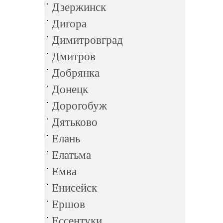
Дзержинск
Дигора
Димитровград
Дмитров
Добрянка
Донецк
Дорогобуж
Дятьково
Елань
Елатьма
Емва
Енисейск
Ершов
Ессентуки