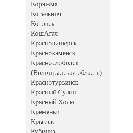
Коряжма
Котельнич
Котовск
КошАгач
Красновишерск
Краснокаменск
Краснослободск
(Волгоградская область)
Краснотурьинск
Красный Сулин
Красный Холм
Кременки
Крымск
Кубинка