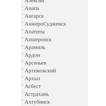
Алексин
Анапа
Ангарск
АнжероСудженск
Апатиты
Апшеронск
Арамиль
Ардон
Арсеньев
Артемовский
Архыз
Асбест
Астрахань
Ахтубинск