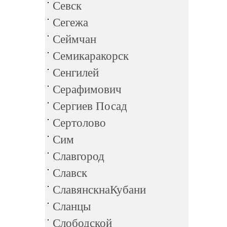
Севск
Сегежа
Сеймчан
Семикаракорск
Сенгилей
Серафимович
Сергиев Посад
Сертолово
Сим
Славгород
Славск
СлавянскнаКубани
Сланцы
Слободской