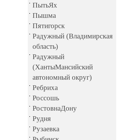
ПытьЯх
Пышма
Пятигорск
Радужный (Владимирская
область)
Радужный
(ХантыМансийский
автономный округ)
Ребриха
Россошь
РостовнаДону
Рудня
Рузаевка
Рыбинск