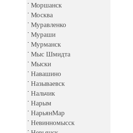
Моршанск
Москва
Муравленко
Мураши
Мурманск
Мыс Шмидта
Мыски
Навашино
Называевск
Нальчик
Нарым
НарьянМар
Невинномысск
Невьянск