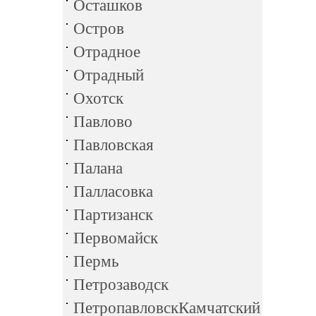
Осташков
Остров
Отрадное
Отрадный
Охотск
Павлово
Павловская
Палана
Палласовка
Партизанск
Первомайск
Пермь
Петрозаводск
ПетропавловскКамчатский