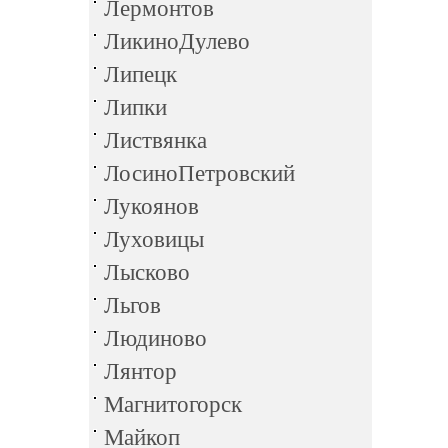
Лермонтов
ЛикиноДулево
Липецк
Липки
Листвянка
ЛосиноПетровский
Лукоянов
Луховицы
Лысково
Льгов
Людиново
Лянтор
Магнитогорск
Майкоп