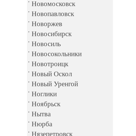
Новомосковск
Новопавловск
Новоржев
Новосибирск
Новосиль
Новосокольники
Новотроицк
Новый Оскол
Новый Уренгой
Ноглики
Ноябрьск
Нытва
Нюрба
Нязепетровск