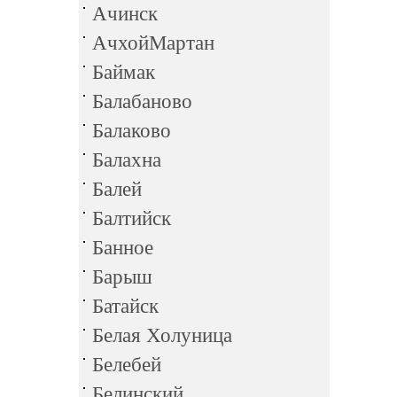
Ачинск
АчхойМартан
Баймак
Балабаново
Балаково
Балахна
Балей
Балтийск
Банное
Барыш
Батайск
Белая Холуница
Белебей
Белинский