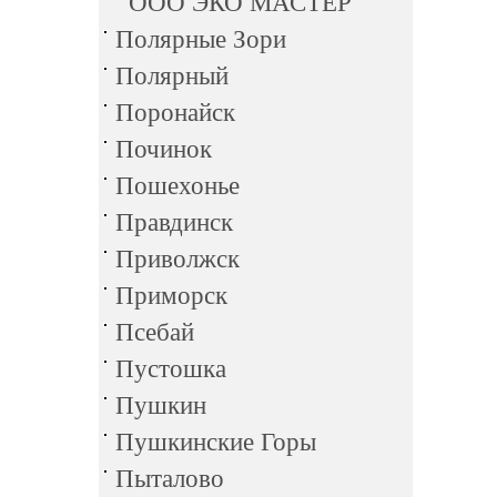
ООО ЭКО МАСТЕР
Полярные Зори
Полярный
Поронайск
Починок
Пошехонье
Правдинск
Приволжск
Приморск
Псебай
Пустошка
Пушкин
Пушкинские Горы
Пыталово