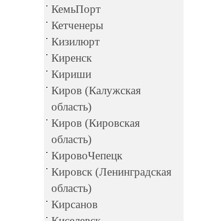
КемьПорт
Кетченеры
Кизилюрт
Киренск
Кириши
Киров (Калужская
область)
Киров (Кировская
область)
КировоЧепецк
Кировск (Ленинградская
область)
Кирсанов
Киселевск