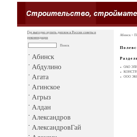
Где выгодно купить диплом в России советы и
Абинск
> П
рекомендации
Полевс
Абинск
Раздел
Абдулино
ОАО ЭЛ
КОНСТР
Агата
ООО ЭК
Агинское
Агрыз
Алдан
Александров
АлександровГай