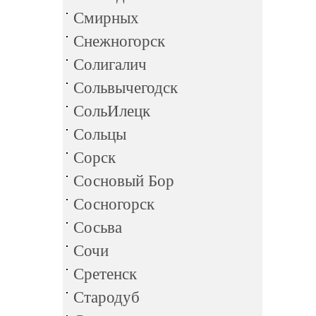
Смирных
Снежногорск
Солигалич
Сольвычегодск
СольИлецк
Сольцы
Сорск
Сосновый Бор
Сосногорск
Сосьва
Сочи
Сретенск
Стародуб