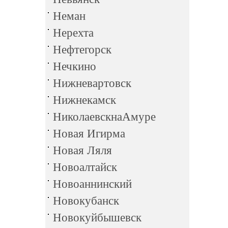
Неман
Нерехта
Нефтегорск
Нечкино
Нижневартовск
Нижнекамск
НиколаевскнаАмуре
Новая Игирма
Новая Ляля
Новоалтайск
Новоаннинский
Новокубанск
Новокуйбышевск