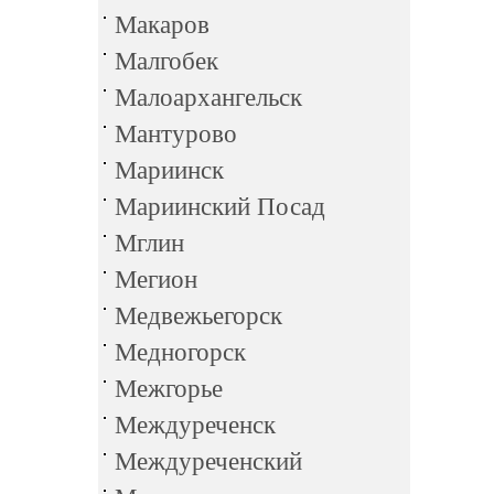
Макаров
Малгобек
Малоархангельск
Мантурово
Мариинск
Мариинский Посад
Мглин
Мегион
Медвежьегорск
Медногорск
Межгорье
Междуреченск
Междуреченский