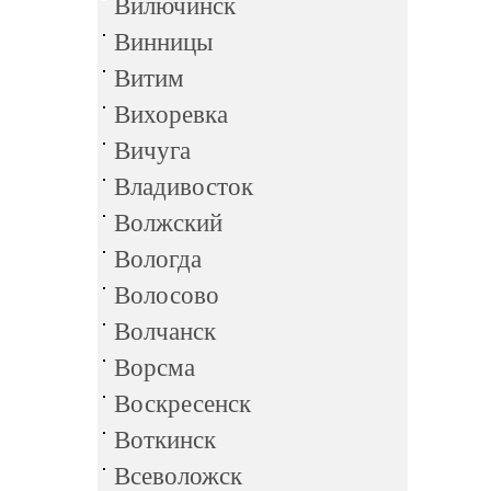
Вилючинск
Винницы
Витим
Вихоревка
Вичуга
Владивосток
Волжский
Вологда
Волосово
Волчанск
Ворсма
Воскресенск
Воткинск
Всеволожск