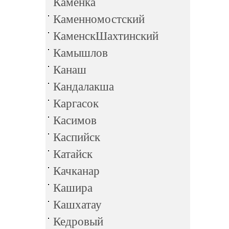
Каменка
Каменномостский
КаменскШахтинский
Камышлов
Канаш
Кандалакша
Каргасок
Касимов
Каспийск
Катайск
Качканар
Кашира
Кашхатау
Кедровый