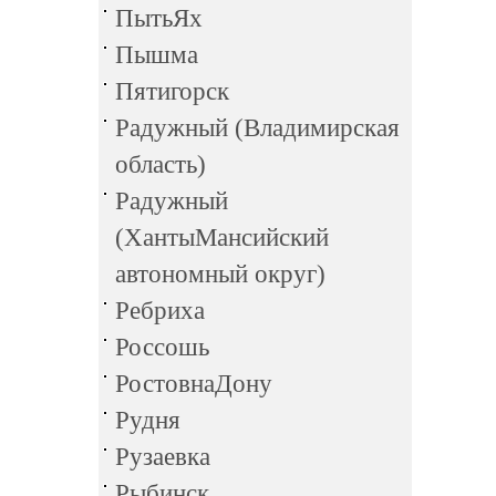
ПытьЯх
Пышма
Пятигорск
Радужный (Владимирская
область)
Радужный
(ХантыМансийский
автономный округ)
Ребриха
Россошь
РостовнаДону
Рудня
Рузаевка
Рыбинск