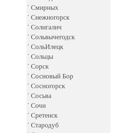
Смирных
Снежногорск
Солигалич
Сольвычегодск
СольИлецк
Сольцы
Сорск
Сосновый Бор
Сосногорск
Сосьва
Сочи
Сретенск
Стародуб