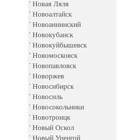
Новая Ляля
Новоалтайск
Новоаннинский
Новокубанск
Новокуйбышевск
Новомосковск
Новопавловск
Новоржев
Новосибирск
Новосиль
Новосокольники
Новотроицк
Новый Оскол
Новый Уренгой