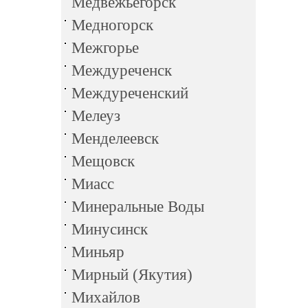
Медвежьегорск
Медногорск
Межгорье
Междуреченск
Междуреченский
Мелеуз
Менделеевск
Мещовск
Миасс
Минеральные Воды
Минусинск
Миньяр
Мирный (Якутия)
Михайлов