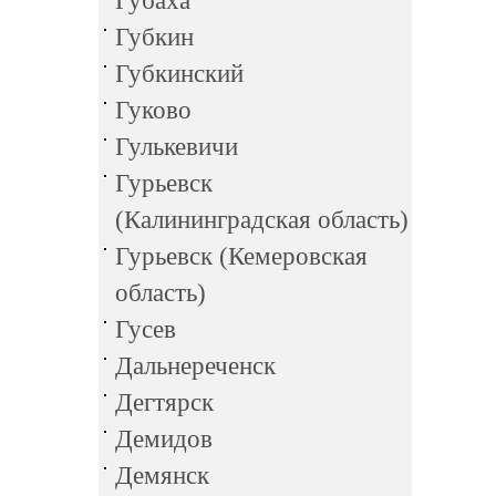
Губаха
Губкин
Губкинский
Гуково
Гулькевичи
Гурьевск
(Калининградская область)
Гурьевск (Кемеровская
область)
Гусев
Дальнереченск
Дегтярск
Демидов
Демянск