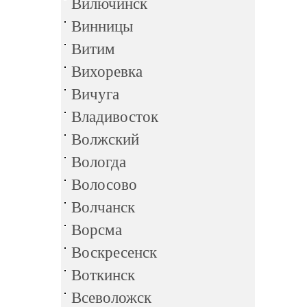
Вилючинск
Винницы
Витим
Вихоревка
Вичуга
Владивосток
Волжский
Вологда
Волосово
Волчанск
Ворсма
Воскресенск
Воткинск
Всеволожск