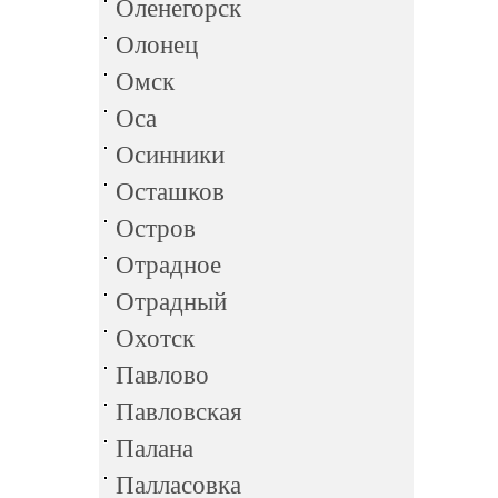
Оленегорск
Олонец
Омск
Оса
Осинники
Осташков
Остров
Отрадное
Отрадный
Охотск
Павлово
Павловская
Палана
Палласовка