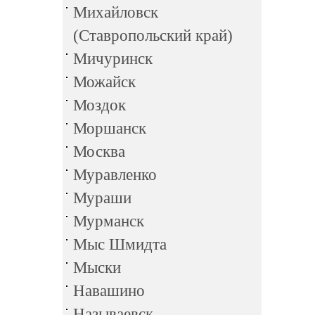
Михайловск
(Ставропольский край)
Мичуринск
Можайск
Моздок
Моршанск
Москва
Муравленко
Мураши
Мурманск
Мыс Шмидта
Мыски
Навашино
Называевск