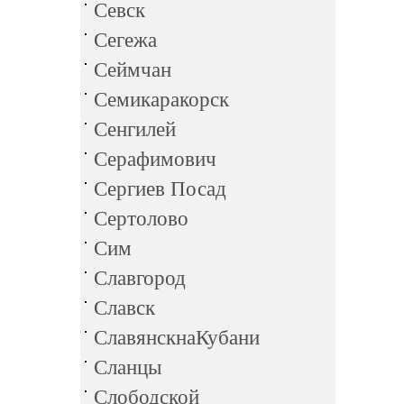
Севск
Сегежа
Сеймчан
Семикаракорск
Сенгилей
Серафимович
Сергиев Посад
Сертолово
Сим
Славгород
Славск
СлавянскнаКубани
Сланцы
Слободской