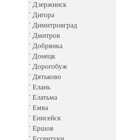
Дзержинск
Дигора
Димитровград
Дмитров
Добрянка
Донецк
Дорогобуж
Дятьково
Елань
Елатьма
Емва
Енисейск
Ершов
Ессентуки