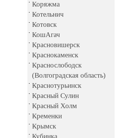
Коряжма
Котельнич
Котовск
КошАгач
Красновишерск
Краснокаменск
Краснослободск
(Волгоградская область)
Краснотурьинск
Красный Сулин
Красный Холм
Кременки
Крымск
Кубинка