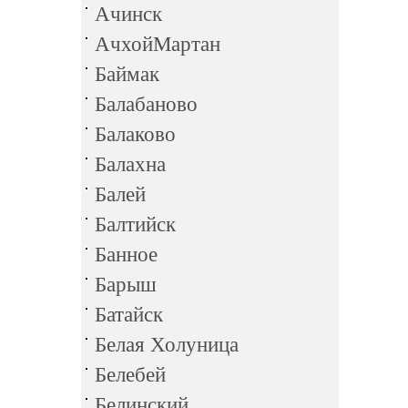
Ачинск
АчхойМартан
Баймак
Балабаново
Балаково
Балахна
Балей
Балтийск
Банное
Барыш
Батайск
Белая Холуница
Белебей
Белинский