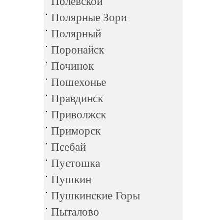
Полевской
Полярные Зори
Полярный
Поронайск
Починок
Пошехонье
Правдинск
Приволжск
Приморск
Псебай
Пустошка
Пушкин
Пушкинские Горы
Пыталово