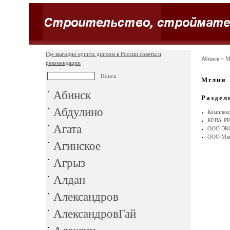
Где выгодно купить диплом в России советы и
Абинск
> М
рекомендации
Мглин
Абинск
Раздел
Абдулино
Комплек
КЕВА-Р
Агата
ООО Э
ООО Маш
Агинское
Агрыз
Алдан
Александров
АлександровГай