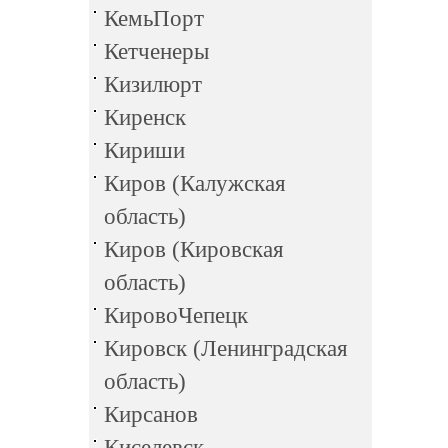
КемьПорт
Кетченеры
Кизилюрт
Киренск
Кириши
Киров (Калужская
область)
Киров (Кировская
область)
КировоЧепецк
Кировск (Ленинградская
область)
Кирсанов
Киселевск