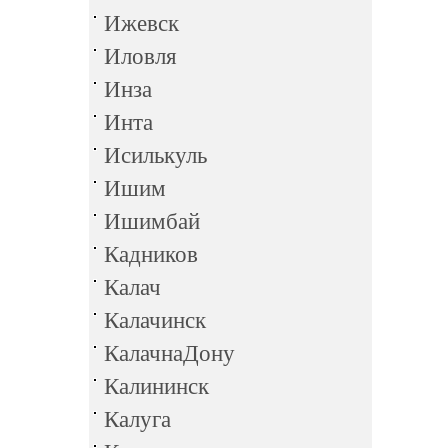
Ижевск
Иловля
Инза
Инта
Исилькуль
Ишим
Ишимбай
Кадников
Калач
Калачинск
КалачнаДону
Калининск
Калуга