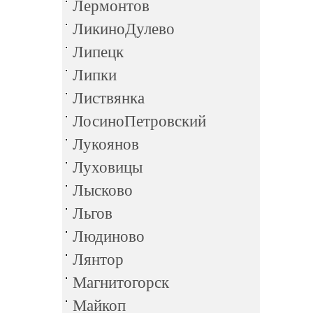
Лермонтов
ЛикиноДулево
Липецк
Липки
Листвянка
ЛосиноПетровский
Лукоянов
Луховицы
Лысково
Льгов
Людиново
Лянтор
Магнитогорск
Майкоп