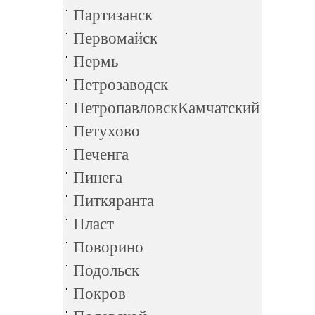
Партизанск
Первомайск
Пермь
Петрозаводск
ПетропавловскКамчатский
Петухово
Печенга
Пинега
Питкяранта
Пласт
Поворино
Подольск
Покров