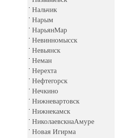
Нальчик
Нарым
НарьянМар
Невинномысск
Невьянск
Неман
Нерехта
Нефтегорск
Нечкино
Нижневартовск
Нижнекамск
НиколаевскнаАмуре
Новая Игирма