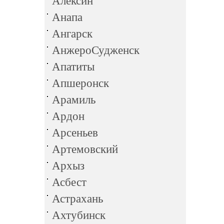
Алексин
Анапа
Ангарск
АнжероСудженск
Апатиты
Апшеронск
Арамиль
Ардон
Арсеньев
Артемовский
Архыз
Асбест
Астрахань
Ахтубинск