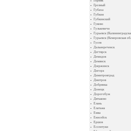
Горняк
Грозный
Губаха
Губкин
Губкинский
Гуково
Гулькевичи
Гурьевск (Калининградска
Гурьевск (Кемеровская об
Гусев
Дальнереченск
Дегтярск
Демидов
Демянск
Дзержинск
Дигора
Димитровград
Дмитров
Добрянка
Донецк
Дорогобуж
Дятьково
Елань
Елатьма
Емва
Енисейск
Ершов
Ессентуки