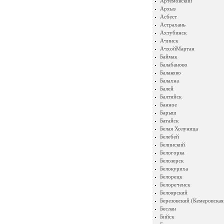
Артемовский
Архыз
Асбест
Астрахань
Ахтубинск
Ачинск
АчхойМартан
Баймак
Балабаново
Балаково
Балахна
Балей
Балтийск
Банное
Барыш
Батайск
Белая Холуница
Белебей
Белинский
Белогорка
Белозерск
Белокуриха
Белорецк
Белореченск
Белоярский
Березовский (Кемеровская
Беслан
Бийск