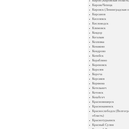
Киров (Кировская область
КировоЧепецк
Кировск (Ленинградская о
Кирсанов
Киселевск
Кисловодск
Климовск
Ковдор
Когалым
Козловка
Конаково
Кондрово
Копейск
Кораблино
Кореновск
Королев
Короча
Корсаков
Коряжма
Котельнич
Котовск
КошАгач
Красновишерск
Краснокаменск
Краснослободск (Волгогр
область)
Краснотурьинск
Красный Сулин