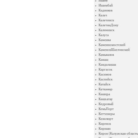
Ишим
Ишимбай
Кадников
Калач
Калачинск
КалачнаДону
Калининск
Калуга
Каменка
Каменномостский
КаменскШахтинский
Камышлов
Канаш
Кандалакша
Каргасок
Касимов
Каспийск
Катайск
Качканар
Кашира
Кашхатау
Кедровый
КемьПорт
Кетченеры
Кизилюрт
Киренск
Кириши
Киров (Калужская область