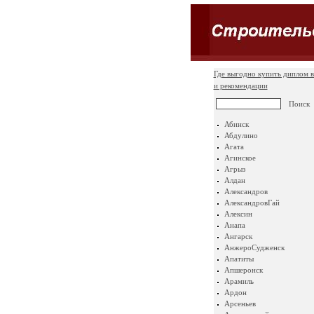
Где выгодно купить диплом в
и рекомендации
Абинск
Абдулино
Агата
Агинское
Агрыз
Алдан
Александров
АлександровГай
Алексин
Анапа
Ангарск
АнжероСудженск
Апатиты
Апшеронск
Арамиль
Ардон
Арсеньев