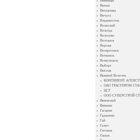
Винницы
Витим
Вихоревка
Вичуга
Владивосток
Волжский
Вологда
Волосово
Волчанск
Ворсма
Воскресенск
Воткинск
Всеволожск
Выборг
Высоцк
Вышний Волочек
КОНТИНЕНТ АГЕНСТ
ОАО ТРАСТПРОМ СТ
ЦСТ
ООО СУПЕРСТРОЙ СТ
Вяземский
Вязники
Гагарин
Гаджиево
Гай
Галич
Гатчина
Глазов