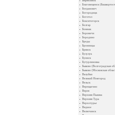
Бирюсинск
Благовещенск (Башкортост
Богданович
Богородицк
Боготол
Бокситогорск
Болгар
Бомнак
Боровичи
Бородино
Бреды
Бронницы
Брянск
Бузулук
Буинск
Бутурлиновка
Быково (Волгоградская об
Быково (Московская облас
Валуйки
Великий Новгород
Вельск
Верещагино
Верея
Верхняя Пышма
Верхняя Тура
Верхотурье
Видное
Вилючинск