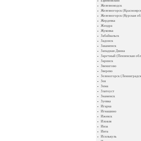
Ефимовский
Железноводск
Железногорск (Красноярск
Железногорск (Курская об
Жердевка
Жиздра
Жуковка
Забайкальск
Задонск
Закаменск
Западная Двина
Заречный (Пензенская обл
Заринск
Звенигово
Зверево
Зеленогорск (Ленинградск
Зея
Зима
Златоуст
Знаменск
Зуевка
Игарка
Игнашино
Ижевск
Иловля
Инза
Инта
Исилькуль