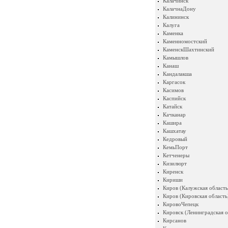
Калачинск
КалачнаДону
Калининск
Калуга
Каменка
Каменномостский
КаменскШахтинский
Камышлов
Канаш
Кандалакша
Каргасок
Касимов
Каспийск
Катайск
Качканар
Кашира
Кашхатау
Кедровый
КемьПорт
Кетченеры
Кизилюрт
Киренск
Кириши
Киров (Калужская область
Киров (Кировская область
КировоЧепецк
Кировск (Ленинградская о
Кирсанов