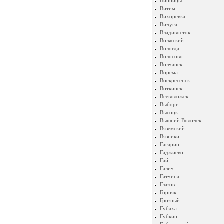
Винницы
Витим
Вихоревка
Вичуга
Владивосток
Волжский
Вологда
Волосово
Волчанск
Ворсма
Воскресенск
Воткинск
Всеволожск
Выборг
Высоцк
Вышний Волочек
Вяземский
Вязники
Гагарин
Гаджиево
Гай
Галич
Гатчина
Глазов
Горняк
Грозный
Губаха
Губкин