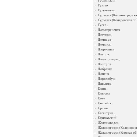
Губкинский
Гуково
Гулькевичи
Гурьевск (Калининградска
Гурьевск (Кемеровская об
Гусев
Дальнереченск
Дегтярск
Демидов
Демянск
Дзержинск
Дигора
Димитровград
Дмитров
Добрянка
Донецк
Дорогобуж
Дятьково
Елань
Елатьма
Емва
Енисейск
Ершов
Ессентуки
Ефимовский
Железноводск
Железногорск (Красноярск
Железногорск (Курская об