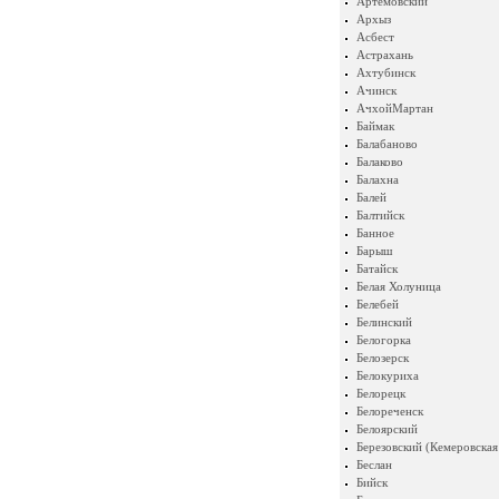
Артемовский
Архыз
Асбест
Астрахань
Ахтубинск
Ачинск
АчхойМартан
Баймак
Балабаново
Балаково
Балахна
Балей
Балтийск
Банное
Барыш
Батайск
Белая Холуница
Белебей
Белинский
Белогорка
Белозерск
Белокуриха
Белорецк
Белореченск
Белоярский
Березовский (Кемеровская
Беслан
Бийск