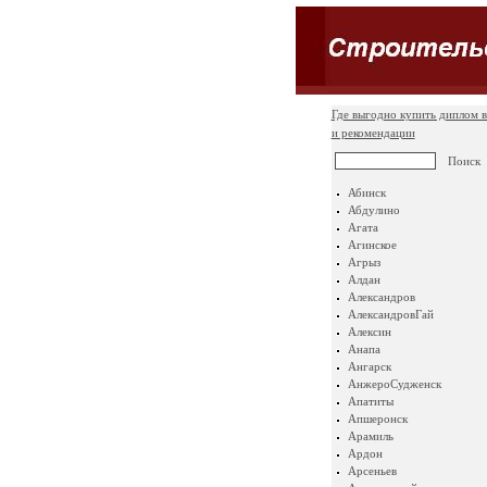
Где выгодно купить диплом в
и рекомендации
Абинск
Абдулино
Агата
Агинское
Агрыз
Алдан
Александров
АлександровГай
Алексин
Анапа
Ангарск
АнжероСудженск
Апатиты
Апшеронск
Арамиль
Ардон
Арсеньев