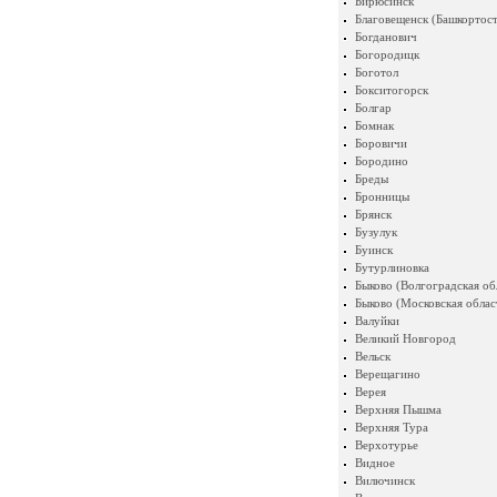
Бирюсинск
Благовещенск (Башкортост
Богданович
Богородицк
Боготол
Бокситогорск
Болгар
Бомнак
Боровичи
Бородино
Бреды
Бронницы
Брянск
Бузулук
Буинск
Бутурлиновка
Быково (Волгоградская об
Быково (Московская облас
Валуйки
Великий Новгород
Вельск
Верещагино
Верея
Верхняя Пышма
Верхняя Тура
Верхотурье
Видное
Вилючинск