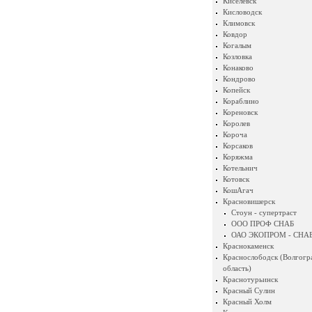
Киселевск
Кисловодск
Климовск
Ковдор
Когалым
Козловка
Конаково
Кондрово
Копейск
Кораблино
Кореновск
Королев
Короча
Корсаков
Коряжма
Котельнич
Котовск
КошАгач
Красновишерск
Стоун - супертраст
ООО ПРОФ СНАБ
ОАО ЭКОПРОМ - СНА
Краснокаменск
Краснослободск (Волгогр
область)
Краснотурьинск
Красный Сулин
Красный Холм