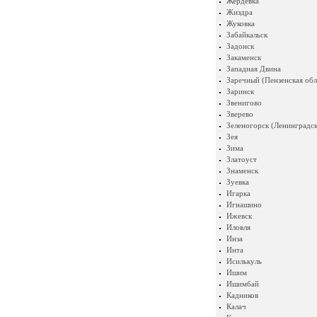
Жердевка
Жиздра
Жуковка
Забайкальск
Задонск
Закаменск
Западная Двина
Заречный (Пензенская обл
Заринск
Звенигово
Зверево
Зеленогорск (Ленинградск
Зея
Зима
Златоуст
Знаменск
Зуевка
Игарка
Игнашино
Ижевск
Иловля
Инза
Инта
Исилькуль
Ишим
Ишимбай
Кадников
Калач