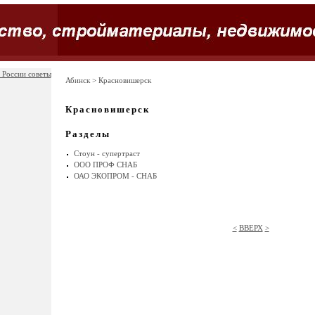
 России советы
Абинск
> Красновишерск
Красновишерск
Разделы
Стоун - супертраст
ООО ПРОФ СНАБ
ОАО ЭКОПРОМ - СНАБ
<
ВВЕРХ
>