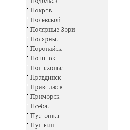
Подольск
Покров
Полевской
Полярные Зори
Полярный
Поронайск
Починок
Пошехонье
Правдинск
Приволжск
Приморск
Псебай
Пустошка
Пушкин