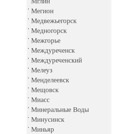
Мглин
Мегион
Медвежьегорск
Медногорск
Межгорье
Междуреченск
Междуреченский
Мелеуз
Менделеевск
Мещовск
Миасс
Минеральные Воды
Минусинск
Миньяр