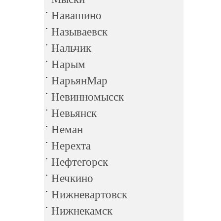
Навашино
Называевск
Нальчик
Нарым
НарьянМар
Невинномысск
Невьянск
Неман
Нерехта
Нефтегорск
Нечкино
Нижневартовск
Нижнекамск