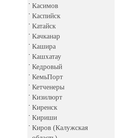
Касимов
Каспийск
Катайск
Качканар
Кашира
Кашхатау
Кедровый
КемьПорт
Кетченеры
Кизилюрт
Киренск
Кириши
Киров (Калужская
область)