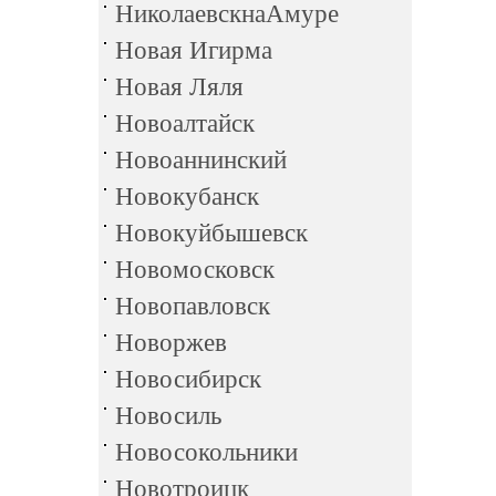
НиколаевскнаАмуре
Новая Игирма
Новая Ляля
Новоалтайск
Новоаннинский
Новокубанск
Новокуйбышевск
Новомосковск
Новопавловск
Новоржев
Новосибирск
Новосиль
Новосокольники
Новотроицк