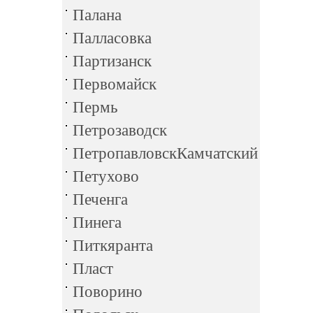
Палана
Палласовка
Партизанск
Первомайск
Пермь
Петрозаводск
ПетропавловскКамчатский
Петухово
Печенга
Пинега
Питкяранта
Пласт
Поворино