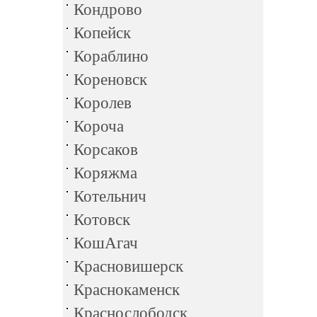
Кондрово
Копейск
Кораблино
Кореновск
Королев
Короча
Корсаков
Коряжма
Котельнич
Котовск
КошАгач
Красновишерск
Краснокаменск
Краснослободск