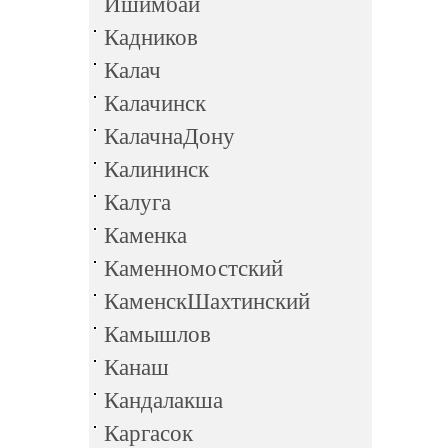
Ишимбай
Кадников
Калач
Калачинск
КалачнаДону
Калининск
Калуга
Каменка
Каменномостский
КаменскШахтинский
Камышлов
Канаш
Кандалакша
Каргасок