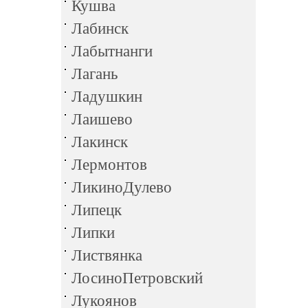
Кушва
Лабинск
Лабытнанги
Лагань
Ладушкин
Лаишево
Лакинск
Лермонтов
ЛикиноДулево
Липецк
Липки
Листвянка
ЛосиноПетровский
Лукоянов