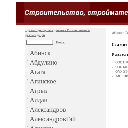
Где выгодно купить диплом в России советы и
Абинск
> Г
рекомендации
Гаджие
Абинск
Раздел
Абдулино
ООО ПР
ООО БИ
Агата
ОАО ЭЛ
ЗАО ЭЛ
Агинское
Агрыз
Алдан
Александров
АлександровГай