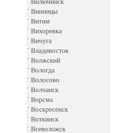
Вилючинск
Винницы
Витим
Вихоревка
Вичуга
Владивосток
Волжский
Вологда
Волосово
Волчанск
Ворсма
Воскресенск
Воткинск
Всеволожск