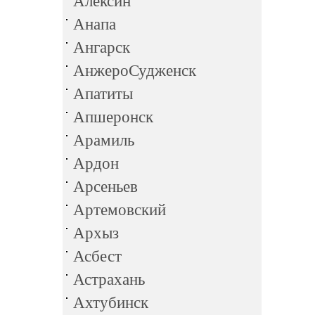
Алексин
Анапа
Ангарск
АнжероСудженск
Апатиты
Апшеронск
Арамиль
Ардон
Арсеньев
Артемовский
Архыз
Асбест
Астрахань
Ахтубинск