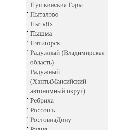
Пушкинские Горы
Пыталово
ПытьЯх
Пышма
Пятигорск
Радужный (Владимирская
область)
Радужный
(ХантыМансийский
автономный округ)
Ребриха
Россошь
РостовнаДону
Рудня