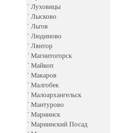
Луховицы
Лысково
Льгов
Людиново
Лянтор
Магнитогорск
Майкоп
Макаров
Малгобек
Малоархангельск
Мантурово
Мариинск
Мариинский Посад