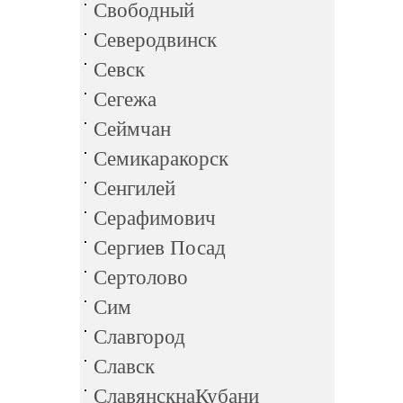
Свободный
Северодвинск
Севск
Сегежа
Сеймчан
Семикаракорск
Сенгилей
Серафимович
Сергиев Посад
Сертолово
Сим
Славгород
Славск
СлавянскнаКубани