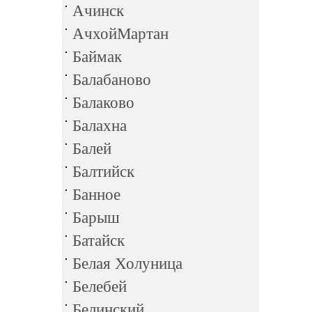
Ачинск
АчхойМартан
Баймак
Балабаново
Балаково
Балахна
Балей
Балтийск
Банное
Барыш
Батайск
Белая Холуница
Белебей
Белинский