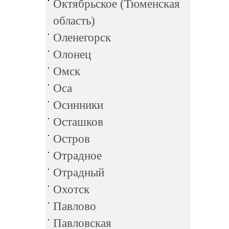
Октябрьское (Тюменская
область)
Оленегорск
Олонец
Омск
Оса
Осинники
Осташков
Остров
Отрадное
Отрадный
Охотск
Павлово
Павловская