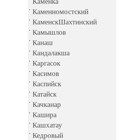
Каменка
Каменномостский
КаменскШахтинский
Камышлов
Канаш
Кандалакша
Каргасок
Касимов
Каспийск
Катайск
Качканар
Кашира
Кашхатау
Кедровый