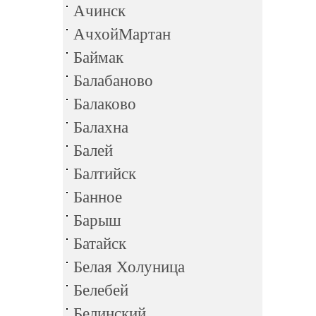
Ачинск
АчхойМартан
Баймак
Балабаново
Балаково
Балахна
Балей
Балтийск
Банное
Барыш
Батайск
Белая Холуница
Белебей
Белинский