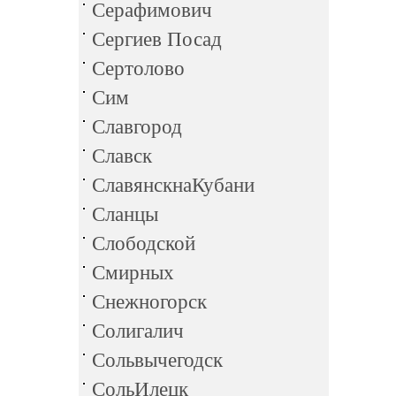
Серафимович
Сергиев Посад
Сертолово
Сим
Славгород
Славск
СлавянскнаКубани
Сланцы
Слободской
Смирных
Снежногорск
Солигалич
Сольвычегодск
СольИлецк