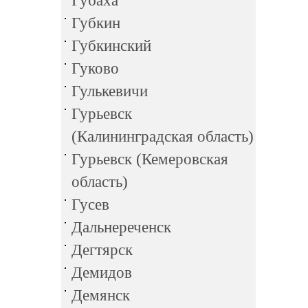
Губаха
Губкин
Губкинский
Гуково
Гулькевичи
Гурьевск
(Калининградская область)
Гурьевск (Кемеровская
область)
Гусев
Дальнереченск
Дегтярск
Демидов
Демянск