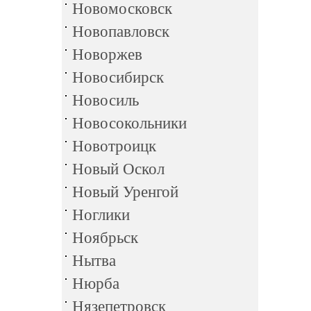
Новомосковск
Новопавловск
Новоржев
Новосибирск
Новосиль
Новосокольники
Новотроицк
Новый Оскол
Новый Уренгой
Ноглики
Ноябрьск
Нытва
Нюрба
Нязепетровск