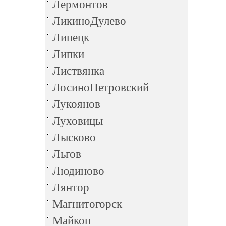
Лермонтов
ЛикиноДулево
Липецк
Липки
Листвянка
ЛосиноПетровский
Лукоянов
Луховицы
Лысково
Льгов
Людиново
Лянтор
Магнитогорск
Майкоп