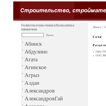
Где выгодно купить диплом в России советы и
Абинск
> С
рекомендации
Сочи
Абинск
Раздел
Абдулино
ОАО СТ
ООО ЭК
Агата
Агинское
Агрыз
Алдан
Александров
АлександровГай