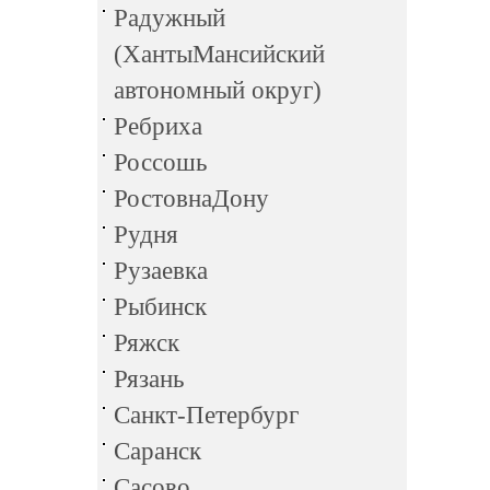
Радужный
(ХантыМансийский
автономный округ)
Ребриха
Россошь
РостовнаДону
Рудня
Рузаевка
Рыбинск
Ряжск
Рязань
Санкт-Петербург
Саранск
Сасово