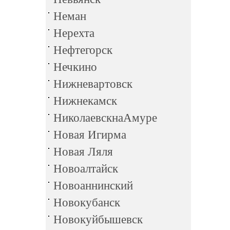
Неман
Нерехта
Нефтегорск
Нечкино
Нижневартовск
Нижнекамск
НиколаевскнаАмуре
Новая Игирма
Новая Ляля
Новоалтайск
Новоаннинский
Новокубанск
Новокуйбышевск