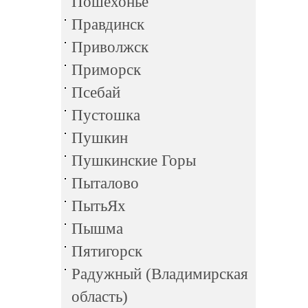
Пошехонье
Правдинск
Приволжск
Приморск
Псебай
Пустошка
Пушкин
Пушкинские Горы
Пыталово
ПытьЯх
Пышма
Пятигорск
Радужный (Владимирская
область)