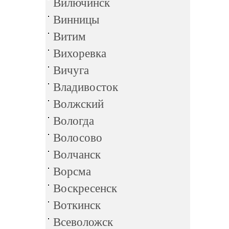
Вилючинск
Винницы
Витим
Вихоревка
Вичуга
Владивосток
Волжский
Вологда
Волосово
Волчанск
Ворсма
Воскресенск
Воткинск
Всеволожск