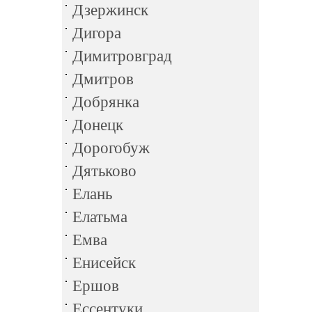
Дзержинск
Дигора
Димитровград
Дмитров
Добрянка
Донецк
Дорогобуж
Дятьково
Елань
Елатьма
Емва
Енисейск
Ершов
Ессентуки