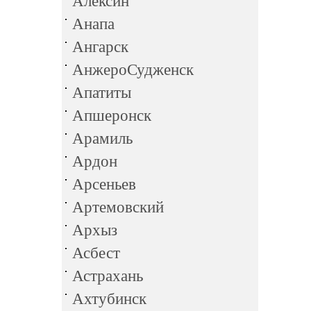
Алексин
Анапа
Ангарск
АнжероСудженск
Апатиты
Апшеронск
Арамиль
Ардон
Арсеньев
Артемовский
Архыз
Асбест
Астрахань
Ахтубинск