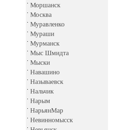
Моршанск
Москва
Муравленко
Мураши
Мурманск
Мыс Шмидта
Мыски
Навашино
Называевск
Нальчик
Нарым
НарьянМар
Невинномысск
Невьянск