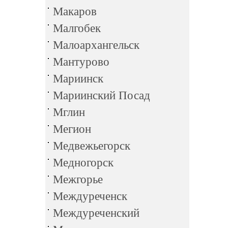
Макаров
Малгобек
Малоархангельск
Мантурово
Мариинск
Мариинский Посад
Мглин
Мегион
Медвежьегорск
Медногорск
Межгорье
Междуреченск
Междуреченский