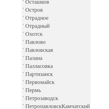
Осташков
Остров
Отрадное
Отрадный
Охотск
Павлово
Павловская
Палана
Палласовка
Партизанск
Первомайск
Пермь
Петрозаводск
ПетропавловскКамчатский