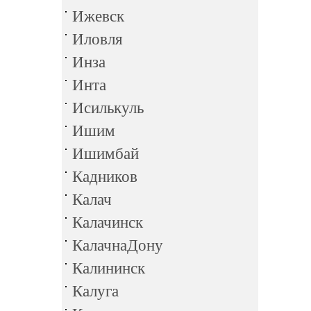
Ижевск
Иловля
Инза
Инта
Исилькуль
Ишим
Ишимбай
Кадников
Калач
Калачинск
КалачнаДону
Калининск
Калуга