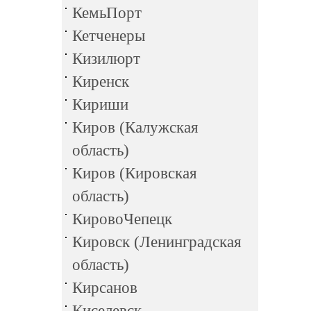
КемьПорт
Кетченеры
Кизилюрт
Киренск
Кириши
Киров (Калужская
область)
Киров (Кировская
область)
КировоЧепецк
Кировск (Ленинградская
область)
Кирсанов
Киселевск