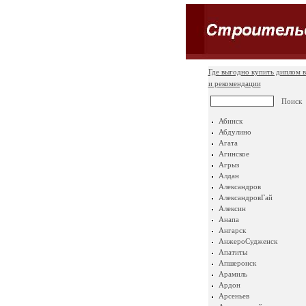
Где выгодно купить диплом в
и рекомендации
Абинск
Абдулино
Агата
Агинское
Агрыз
Алдан
Александров
АлександровГай
Алексин
Анапа
Ангарск
АнжероСудженск
Апатиты
Апшеронск
Арамиль
Ардон
Арсеньев