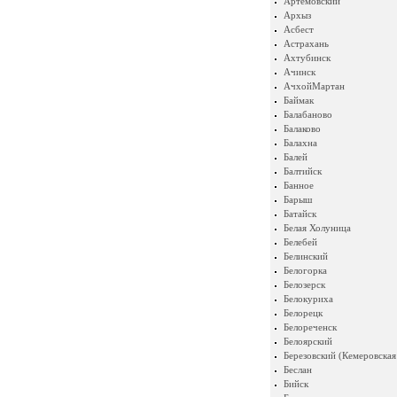
Артемовский
Архыз
Асбест
Астрахань
Ахтубинск
Ачинск
АчхойМартан
Баймак
Балабаново
Балаково
Балахна
Балей
Балтийск
Банное
Барыш
Батайск
Белая Холуница
Белебей
Белинский
Белогорка
Белозерск
Белокуриха
Белорецк
Белореченск
Белоярский
Березовский (Кемеровская
Беслан
Бийск