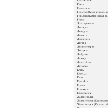
Губкинский
Гуково
Гулькевичи
Гурьевск (Калининградска
Гурьевск (Кемеровская об
Гусев
Дальнереченск
Дегтярск
Демидов
Демянск
Дзержинск
Дигора
Димитровград
Дмитров
Добрянка
Донецк
Дорогобуж
Дятьково
Елань
Елатьма
Емва
Енисейск
Ершов
Ессентуки
Ефимовский
Железноводск
Железногорск (Красноярск
Железногорск (Курская об