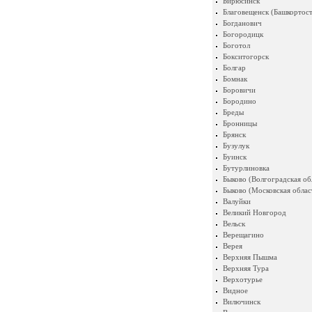
Бирюсинск
Благовещенск (Башкортост
Богданович
Богородицк
Боготол
Бокситогорск
Болгар
Бомнак
Боровичи
Бородино
Бреды
Бронницы
Брянск
Бузулук
Буинск
Бутурлиновка
Быково (Волгоградская об
Быково (Московская облас
Валуйки
Великий Новгород
Вельск
Верещагино
Верея
Верхняя Пышма
Верхняя Тура
Верхотурье
Видное
Вилючинск