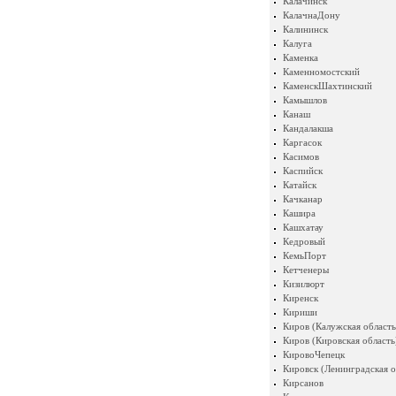
Калачинск
КалачнаДону
Калининск
Калуга
Каменка
Каменномостский
КаменскШахтинский
Камышлов
Канаш
Кандалакша
Каргасок
Касимов
Каспийск
Катайск
Качканар
Кашира
Кашхатау
Кедровый
КемьПорт
Кетченеры
Кизилюрт
Киренск
Кириши
Киров (Калужская область
Киров (Кировская область
КировоЧепецк
Кировск (Ленинградская о
Кирсанов