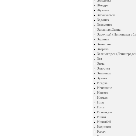
Жердевка
Жиздра
Жуковка
Забайкальск
Задонск
Закаменск
Западная Двина
Заречный (Пензенская обл
Заринск
Звенигово
Зверево
Зеленогорск (Ленинградск
Зея
Зима
Златоуст
Знаменск
Зуевка
Игарка
Игнашино
Ижевск
Иловля
Инза
Инта
Исилькуль
Ишим
Ишимбай
Кадников
Калач