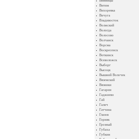
Винницы
Витим
Вихоревка
Вичуга
Владивосток
Волжский
Вологда
Волосово
Волчанск
Ворсма
Воскресенск
Воткинск
Всеволожск
Выборг
Высоцк
Вышний Волочек
Вяземский
Вязники
Гагарин
Гаджиево
Гай
Галич
Гатчина
Глазов
Горняк
Грозный
Губаха
Губкин