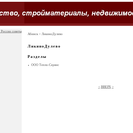
 России советы
Абинск
> ЛикиноДулево
ЛикиноДулево
Разделы
ООО Тепло-Сервис
<
ВВЕРХ
>