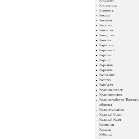
Киселевск
Кисловодск
Климовск
Ковдор
Когалым
Козловка
Конаково
Кондрово
Копейск
Кораблино
Кореновск
Королев
Короча
Корсаков
Коряжма
Котельнич
Котовск
КошАгач
Красновишерск
Краснокаменск
Краснослободск (Волгогр
область)
Краснотурьинск
Красный Сулин
Красный Холм
Кременки
Крымск
Кубинка