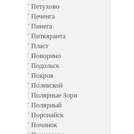
Петухово
Печенга
Пинега
Питкяранта
Пласт
Поворино
Подольск
Покров
Полевской
Полярные Зори
Полярный
Поронайск
Починок