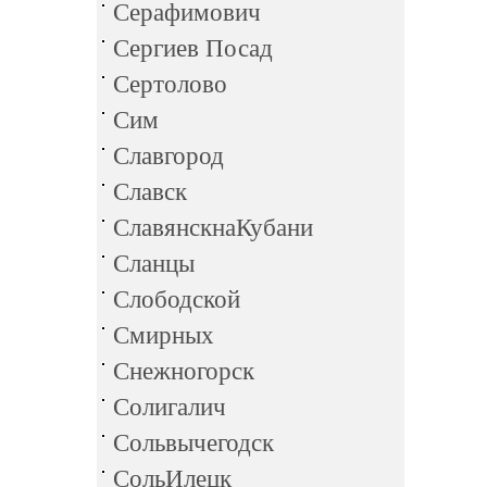
Серафимович
Сергиев Посад
Сертолово
Сим
Славгород
Славск
СлавянскнаКубани
Сланцы
Слободской
Смирных
Снежногорск
Солигалич
Сольвычегодск
СольИлецк