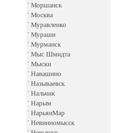
Моршанск
Москва
Муравленко
Мураши
Мурманск
Мыс Шмидта
Мыски
Навашино
Называевск
Нальчик
Нарым
НарьянМар
Невинномысск
Невьянск