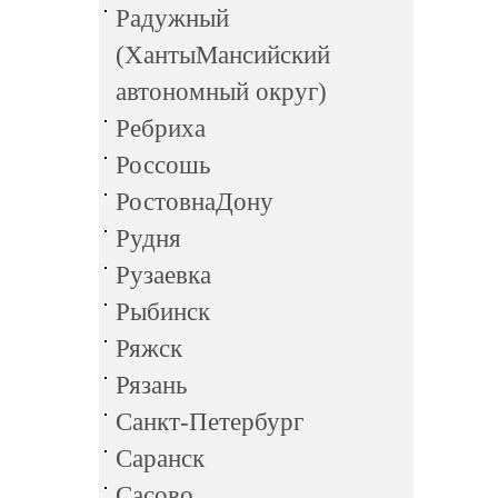
Радужный
(ХантыМансийский
автономный округ)
Ребриха
Россошь
РостовнаДону
Рудня
Рузаевка
Рыбинск
Ряжск
Рязань
Санкт-Петербург
Саранск
Сасово