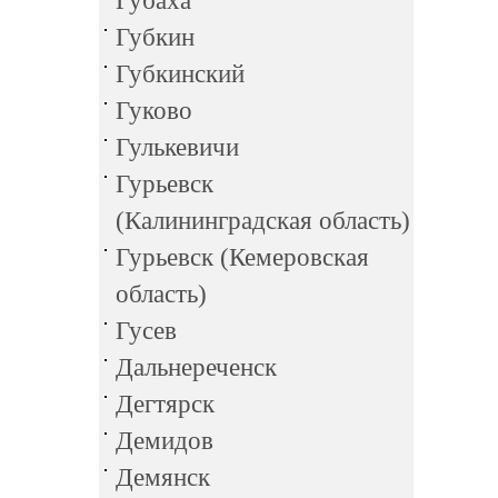
Губаха
Губкин
Губкинский
Гуково
Гулькевичи
Гурьевск
(Калининградская область)
Гурьевск (Кемеровская
область)
Гусев
Дальнереченск
Дегтярск
Демидов
Демянск