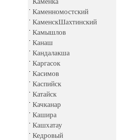
Каменка
Каменномостский
КаменскШахтинский
Камышлов
Канаш
Кандалакша
Каргасок
Касимов
Каспийск
Катайск
Качканар
Кашира
Кашхатау
Кедровый