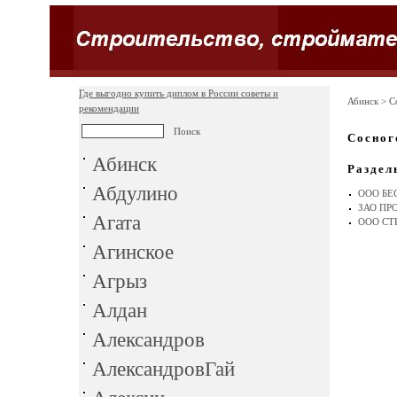
Где выгодно купить диплом в России советы и
Абинск
> С
рекомендации
Сосног
Абинск
Раздел
Абдулино
ООО БЕ
ЗАО ПР
Агата
ООО СТ
Агинское
Агрыз
Алдан
Александров
АлександровГай