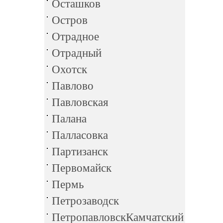
Осташков
Остров
Отрадное
Отрадный
Охотск
Павлово
Павловская
Палана
Палласовка
Партизанск
Первомайск
Пермь
Петрозаводск
ПетропавловскКамчатский