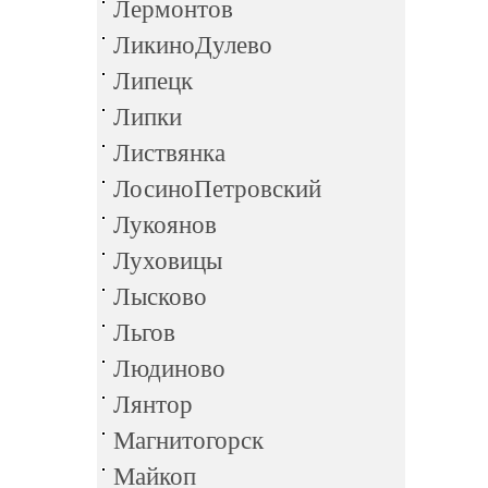
Лермонтов
ЛикиноДулево
Липецк
Липки
Листвянка
ЛосиноПетровский
Лукоянов
Луховицы
Лысково
Льгов
Людиново
Лянтор
Магнитогорск
Майкоп