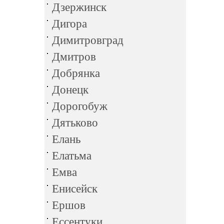
Дзержинск
Дигора
Димитровград
Дмитров
Добрянка
Донецк
Дорогобуж
Дятьково
Елань
Елатьма
Емва
Енисейск
Ершов
Ессентуки