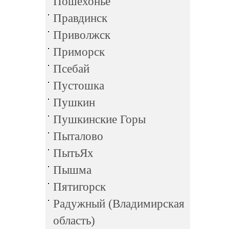
Пошехонье
Правдинск
Приволжск
Приморск
Псебай
Пустошка
Пушкин
Пушкинские Горы
Пыталово
ПытьЯх
Пышма
Пятигорск
Радужный (Владимирская
область)