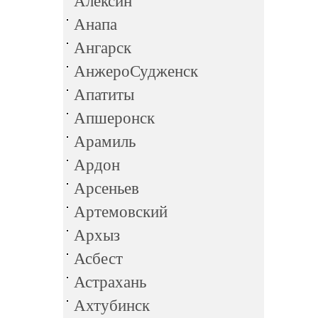
Алексин
Анапа
Ангарск
АнжероСудженск
Апатиты
Апшеронск
Арамиль
Ардон
Арсеньев
Артемовский
Архыз
Асбест
Астрахань
Ахтубинск