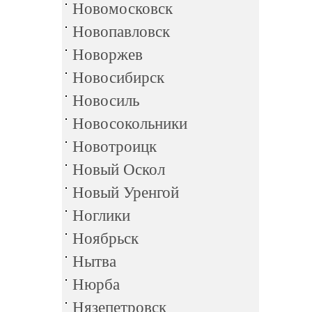
Новомосковск
Новопавловск
Новоржев
Новосибирск
Новосиль
Новосокольники
Новотроицк
Новый Оскол
Новый Уренгой
Ноглики
Ноябрьск
Нытва
Нюрба
Нязепетровск