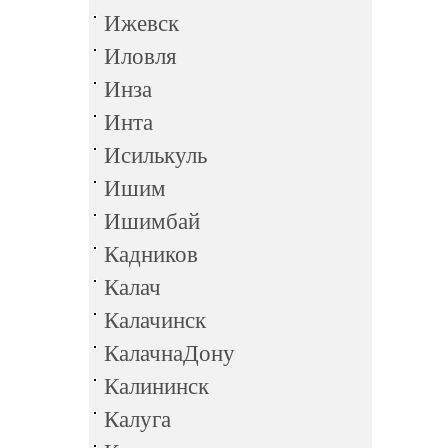
Ижевск
Иловля
Инза
Инта
Исилькуль
Ишим
Ишимбай
Кадников
Калач
Калачинск
КалачнаДону
Калининск
Калуга