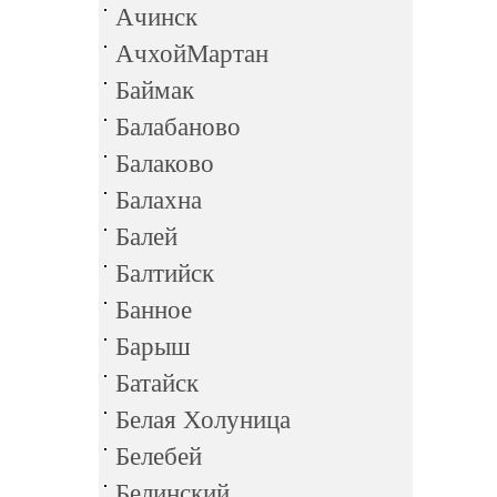
Ачинск
АчхойМартан
Баймак
Балабаново
Балаково
Балахна
Балей
Балтийск
Банное
Барыш
Батайск
Белая Холуница
Белебей
Белинский