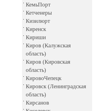
КемьПорт
Кетченеры
Кизилюрт
Киренск
Кириши
Киров (Калужская
область)
Киров (Кировская
область)
КировоЧепецк
Кировск (Ленинградская
область)
Кирсанов
Киселевск