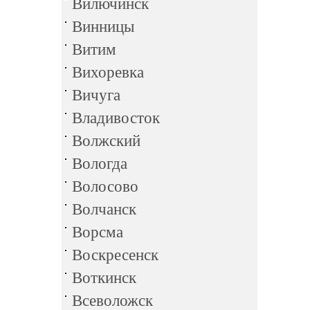
Вилючинск
Винницы
Витим
Вихоревка
Вичуга
Владивосток
Волжский
Вологда
Волосово
Волчанск
Ворсма
Воскресенск
Воткинск
Всеволожск