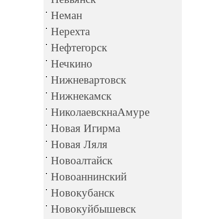
Неман
Нерехта
Нефтегорск
Нечкино
Нижневартовск
Нижнекамск
НиколаевскнаАмуре
Новая Игирма
Новая Ляля
Новоалтайск
Новоаннинский
Новокубанск
Новокуйбышевск