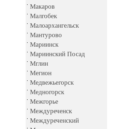
Макаров
Малгобек
Малоархангельск
Мантурово
Мариинск
Мариинский Посад
Мглин
Мегион
Медвежьегорск
Медногорск
Межгорье
Междуреченск
Междуреченский